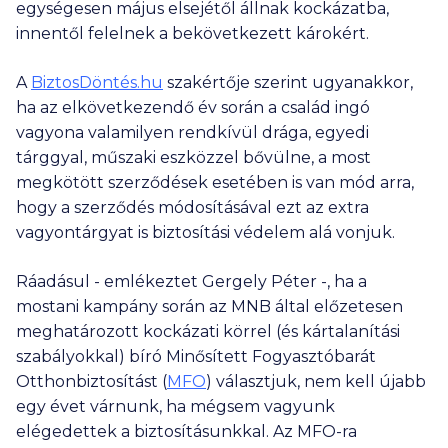
egységesen május elsejétől állnak kockázatba,
innentől felelnek a bekövetkezett károkért.
A
BiztosDöntés.hu
szakértője szerint ugyanakkor,
ha az elkövetkezendő év során a család ingó
vagyona valamilyen rendkívül drága, egyedi
tárggyal, műszaki eszközzel bővülne, a most
megkötött szerződések esetében is van mód arra,
hogy a szerződés módosításával ezt az extra
vagyontárgyat is biztosítási védelem alá vonjuk.
Ráadásul - emlékeztet Gergely Péter -, ha a
mostani kampány során az MNB által előzetesen
meghatározott kockázati körrel (és kártalanítási
szabályokkal) bíró Minősített Fogyasztóbarát
Otthonbiztosítást (
MFO
) választjuk, nem kell újabb
egy évet várnunk, ha mégsem vagyunk
elégedettek a biztosításunkkal. Az MFO-ra