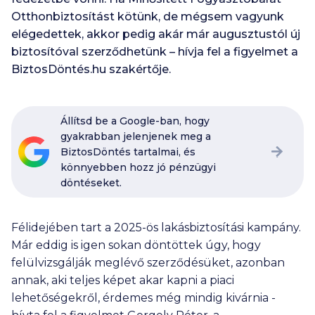
Otthonbiztosítást kötünk, de mégsem vagyunk
elégedettek, akkor pedig akár már augusztustól új
biztosítóval szerződhetünk – hívja fel a figyelmet a
BiztosDöntés.hu szakértője.
Állítsd be a Google-ban, hogy
gyakrabban jelenjenek meg a
BiztosDöntés tartalmai, és
könnyebben hozz jó pénzügyi
döntéseket.
Félidejében tart a 2025-ös lakásbiztosítási kampány.
Már eddig is igen sokan döntöttek úgy, hogy
felülvizsgálják meglévő szerződésüket, azonban
annak, aki teljes képet akar kapni a piaci
lehetőségekről, érdemes még mindig kivárnia -