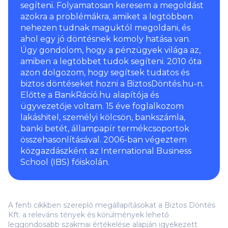
segíteni. Folyamatosan keresem a megoldást
azokra a problémákra, amiket a legtöbben
nehezen tudnak maguktól megoldani, és
ahol egy jó döntésnek komoly hatása van.
Úgy gondolom, hogy a pénzügyek világa az,
amiben a legtöbbet tudok segíteni. 2010 óta
azon dolgozom, hogy segítsek tudatos és
biztos döntéseket hozni a BiztosDöntés.hu-n.
Előtte a BankRáció.hu alapítója és
ügyvezetője voltam. 15 éve foglalkozom
lakáshitel, személyi kölcsön, bankszámla,
banki betét, állampapír termékcsoportok
összehasonlításával. 2006-ban végeztem
közgazdászként az International Business
School (IBS) főiskolán.
A fenti cikkben szereplő megállapításokat a Biztos Döntés
Kft. a releváns tények és körülmények lehető
leggondosabb szakmai értékelése alapján igyekezett