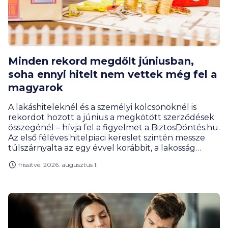
Minden rekord megdőlt júniusban,
soha ennyi hitelt nem vettek még fel a
magyarok
A lakáshiteleknél és a személyi kölcsönöknél is
rekordot hozott a június a megkötött szerződések
összegénél – hívja fel a figyelmet a BiztosDöntés.hu.
Az első féléves hitelpiaci kereslet szintén messze
túlszárnyalta az egy évvel korábbit, a lakosság
hitelportfóliójának mérete pedig már 14 000
frissítve: 2026. augusztus 1.
milliárd forint közelében mozog.