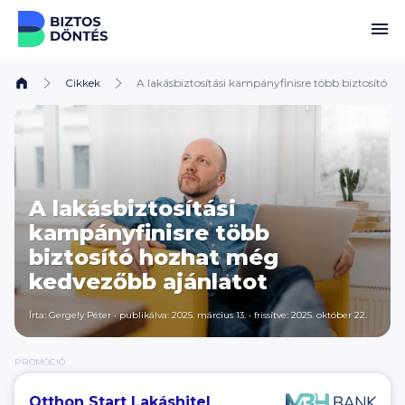
Ugrás a tartalomhoz
Cikkek
A lakásbiztosítási kampányfinisre több biztosító 
A lakásbiztosítási
kampányfinisre több
biztosító hozhat még
kedvezőbb ajánlatot
Írta:
Gergely Péter
•
publikálva: 2025. március 13.
•
frissítve: 2025. október 22.
PROMÓCIÓ
Otthon Start Lakáshitel