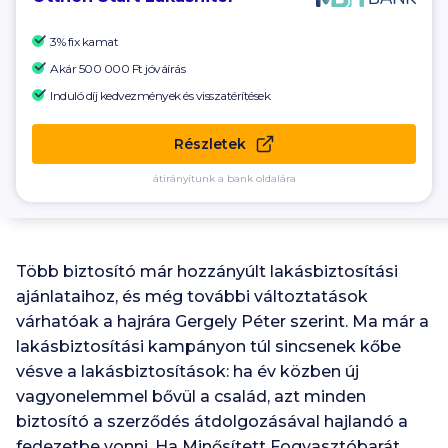
3% fix kamat
Akár
500 000 Ft
jóváírás
Induló díj kedvezmények és visszatérítések
Részletek
átirányítunk a bank oldalára
Több biztosító már hozzányúlt lakásbiztosítási
ajánlataihoz, és még további változtatások
várhatóak a hajrára Gergely Péter szerint. Ma már a
lakásbiztosítási kampányon túl sincsenek kőbe
vésve a lakásbiztosítások: ha év közben új
vagyonelemmel bővül a család, azt minden
biztosító a szerződés átdolgozásával hajlandó a
fedezetbe vonni. Ha Minősített Fogyasztóbarát