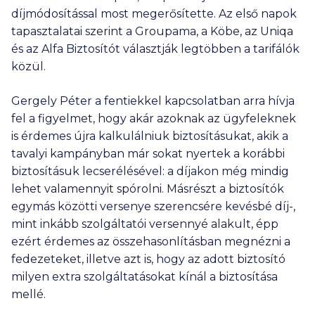
díjmódosítással most megerősítette. Az első napok
tapasztalatai szerint a Groupama, a Köbe, az Uniqa
és az Alfa Biztosítót választják legtöbben a tarifálók
közül.
Gergely Péter a fentiekkel kapcsolatban arra hívja
fel a figyelmet, hogy akár azoknak az ügyfeleknek
is érdemes újra kalkulálniuk biztosításukat, akik a
tavalyi kampányban már sokat nyertek a korábbi
biztosításuk lecserélésével: a díjakon még mindig
lehet valamennyit spórolni. Másrészt a biztosítók
egymás közötti versenye szerencsére kevésbé díj-,
mint inkább szolgáltatói versennyé alakult, épp
ezért érdemes az összehasonlításban megnézni a
fedezeteket, illetve azt is, hogy az adott biztosító
milyen extra szolgáltatásokat kínál a biztosítása
mellé.