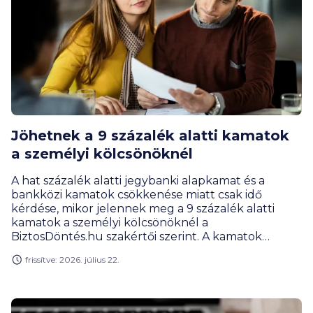
Jöhetnek a 9 százalék alatti kamatok
a személyi kölcsönöknél
A hat százalék alatti jegybanki alapkamat és a
bankközi kamatok csökkenése miatt csak idő
kérdése, mikor jelennek meg a 9 százalék alatti
kamatok a személyi kölcsönöknél a
BiztosDöntés.hu szakértői szerint. A kamatok
további csökkenését a rendkívül intenzív kereslet is
frissítve: 2026. július 22.
indokolja: május végéig több mint 150 000 új
szerződést kötöttek a bankok.