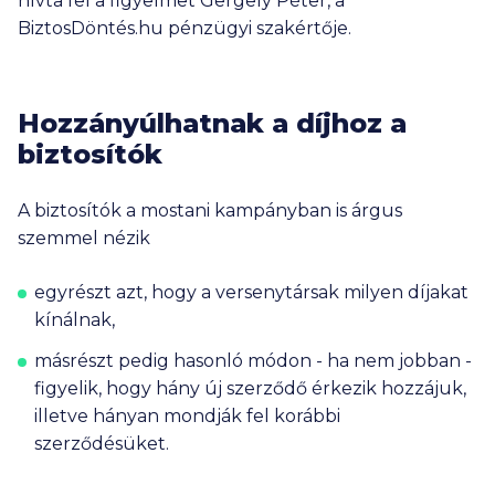
hívta fel a figyelmet Gergely Péter, a
BiztosDöntés.hu pénzügyi szakértője.
Hozzányúlhatnak a díjhoz a
biztosítók
A biztosítók a mostani kampányban is árgus
szemmel nézik
egyrészt azt, hogy a versenytársak milyen díjakat
kínálnak,
másrészt pedig hasonló módon - ha nem jobban -
figyelik, hogy hány új szerződő érkezik hozzájuk,
illetve hányan mondják fel korábbi
szerződésüket.