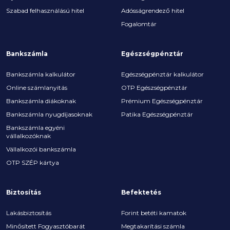
Szabad felhasználású hitel
Adósságrendező hitel
Fogalomtár
Bankszámla
Egészségpénztár
Bankszámla kalkulátor
Egészségpénztár kalkulátor
Online számlanyitás
OTP Egészségpénztár
Bankszámla diákoknak
Prémium Egészségpénztár
Bankszámla nyugdíjasoknak
Patika Egészségpénztár
Bankszámla egyéni
vállalkozóknak
Vállalkozói bankszámla
OTP SZÉP kártya
Biztosítás
Befektetés
Lakásbiztosítás
Forint betéti kamatok
Minősített Fogyasztóbarát
Megtakarítási számla