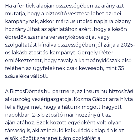
Ha a fentiek alapján összességében az arány azt
mutatja, hogy a biztosító vesztese lehet az idei
kampánynak, akkor március utolsó napjaira bizony
hozzányúlhat az ajánlatához azért, hogy a későn
ébredők számára versenyképes díjat vagy
szolgáltatást kínálva összességében jól zárja a 2025-
ös lakásbiztosítási kampányt. Gergely Péter
emlékeztetett, hogy tavaly a kampányidőszak első
felében az ügyfeleknek csak kevesebb, mint 35
százaléka váltott.
A BiztosDöntés.hu partnere, az Insura.hu biztosítási
alkuszcég vezérigazgatója, Kozma Gábor arra hívta
fel a figyelmet, hogy a hátunk mögött hagyott
napokban 2-3 biztosító már hozzányúlt az
ajánlatához. Ezek között egyébként volt olyan
társaság is, aki az induló kalkulációk alapján is az
elsők között szerepelt, ám pozícióját a