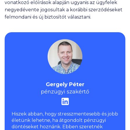
vonatkozó előírások alapján ugyanis az ügyfelek
negyedévente jogosultak a korábbi szerződéseket
felmondani és új biztosítót választani.
Gergely Péter
pénzügyi szakértő
Hiszek abban, hogy stresszmentesebb és jobb
életünk lehetne, ha átgondolt pénzügyi
döntéseket hoznánk. Ebben szeretnék