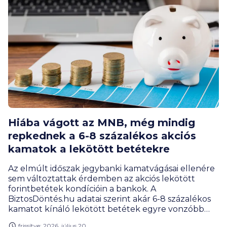
Hiába vágott az MNB, még mindig
repkednek a 6-8 százalékos akciós
kamatok a lekötött betétekre
Az elmúlt időszak jegybanki kamatvágásai ellenére
sem változtattak érdemben az akciós lekötött
forintbetétek kondícióin a bankok. A
BiztosDöntés.hu adatai szerint akár 6-8 százalékos
kamatot kínáló lekötött betétek egyre vonzóbb
megtakarítási alternatívát jelentenek. Főleg úgy,
frissítve: 2026. július 20.