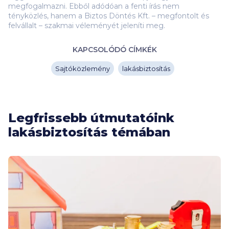
megfogalmazni. Ebből adódóan a fenti írás nem
tényközlés, hanem a Biztos Döntés Kft. – megfontolt és
felvállalt – szakmai véleményét jeleníti meg.
KAPCSOLÓDÓ CÍMKÉK
Sajtóközlemény
lakásbiztosítás
Legfrissebb útmutatóink
lakásbiztosítás témában