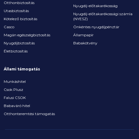
Otthonbiztosítás
Nyugdíj-előtakarékosság
Utasbiztosítás
Nyugdíj-előtakarékossági számla
Kötelező biztosítás
(NYESZ)
Casco
Önkéntes nyugdíjpénztár
Magán egészségbiztosítás
Állampapír
Nyugdíjbiztosítás
Babakötvény
Életbiztosítás
Állami támogatás
Munkáshitel
Csok Plusz
Falusi CSOK
Babaváró hitel
Otthonteremtési támogatás