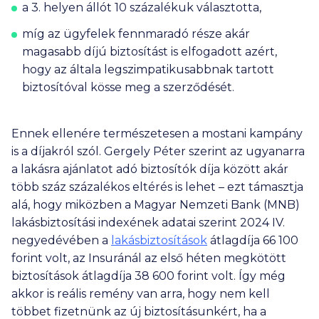
a 3. helyen állót 10 százalékuk választotta,
míg az ügyfelek fennmaradó része akár
magasabb díjú biztosítást is elfogadott azért,
hogy az általa legszimpatikusabbnak tartott
biztosítóval kösse meg a szerződését.
Ennek ellenére természetesen a mostani kampány
is a díjakról szól. Gergely Péter szerint az ugyanarra
a lakásra ajánlatot adó biztosítók díja között akár
több száz százalékos eltérés is lehet – ezt támasztja
alá, hogy miközben a Magyar Nemzeti Bank (MNB)
lakásbiztosítási indexének adatai szerint 2024 IV.
negyedévében a
lakásbiztosítások
átlagdíja
66 100
forint volt, az Insuránál az első héten megkötött
biztosítások átlagdíja
38 600
forint volt. Így még
akkor is reális remény van arra, hogy nem kell
többet fizetnünk az új biztosításunkért, ha a