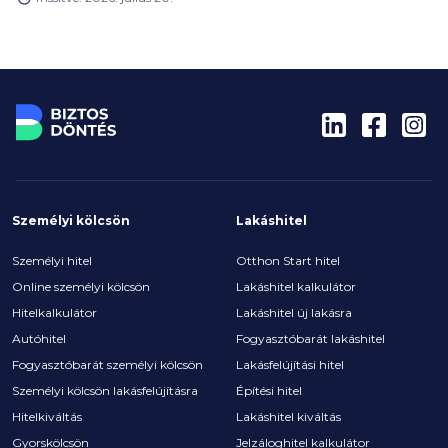
hogy a legnépszerűbb lakossági állampapírok
kamatai három hónapon belül 1,5 százalékkal
csökkentek. Leköthető szabad pénz bőven van a
lakosságnál: közel 12 800 milliárd forintot tartunk a
bankszámláinkon lekötés és így jellemzően kamat
nélkül.
Személyi kölcsön
Lakáshitel
Személyi hitel
Otthon Start hitel
Online személyi kölcsön
Lakáshitel kalkulátor
Hitelkalkulátor
Lakáshitel új lakásra
Autóhitel
Fogyasztóbarát lakáshitel
Fogyasztóbarát személyi kölcsön
Lakásfelújítási hitel
Személyi kölcsön lakásfelújításra
Építési hitel
Hitelkiváltás
Lakáshitel kiváltás
Gyorskölcsön
Jelzáloghitel kalkulátor