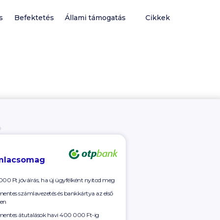
s
Befektetés
Állami támogatás
Cikkek
Ó
mlacsomag
000 Ft
jóváírás, ha új ügyfélként nyitod meg
mentes számlavezetés és bankkártya az első
en
mentes átutalások havi
400 000 Ft-ig