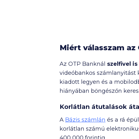
Miért válasszam az
Az OTP Banknál
szelfivel i
videóbankos számlanyitást k
kiadott legyen és a mobilod
hiányában böngészőn kereszt
Korlátlan átutalások áta
A
Bázis számlán
és a rá épü
korlátlan számú elektroniku
400 000
forintig.