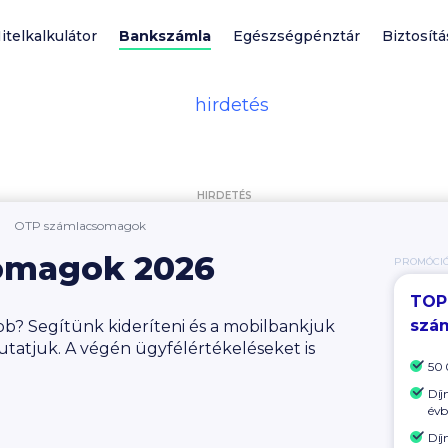
itelkalkulátor
Bankszámla
Egészségpénztár
Biztosítá
HIRDETÉS
OTP számlacsomagok
omagok 2026
PROMÓCI
TOP
szá
b? Segítünk kideríteni és a mobilbankjuk
utatjuk. A végén ügyfélértékeléseket is
50 
Díj
évb
Díj