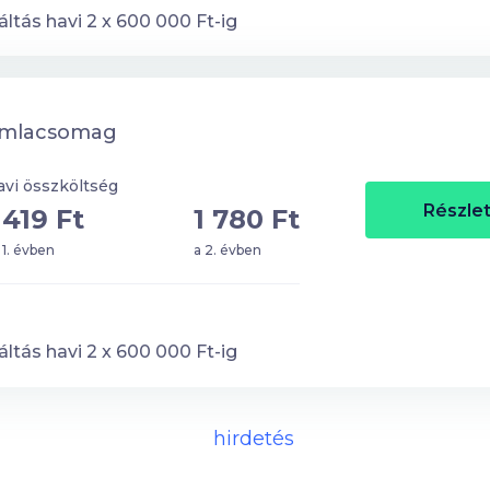
ltás havi
2
x
600 000
Ft-ig
ámlacsomag
vi összköltség
Részlet
 419 Ft
1 780 Ft
 1. évben
a 2. évben
ltás havi
2
x
600 000
Ft-ig