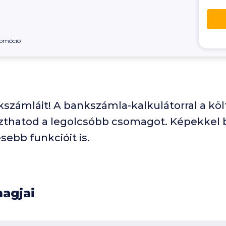
omóció
zámláit! A bankszámla-kalkulátorral a köl
zthatod a legolcsóbb csomagot. Képekkel 
ebb funkcióit is.
agjai