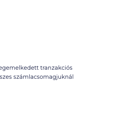
bas, Deutsche Bank, Duna Takarék
egemelkedett tranzakciós
z összes számlacsomagjuknál