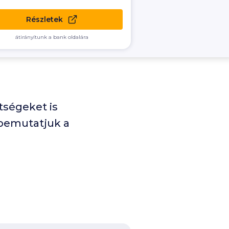
Részletek
átirányítunk a bank oldalára
tségeket is
bemutatjuk a