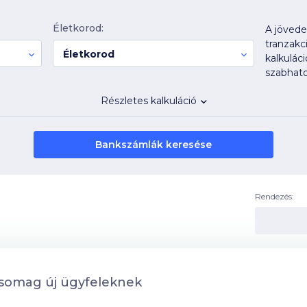
Életkorod:
A jövedel
tranzakc
Életkorod
kalkulác
szabhato
Részletes kalkuláció
Bankszámlák keresése
Rendezés:
somag új ügyfeleknek