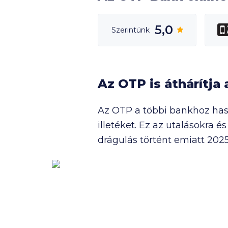
Ezeknek a bankoknak a termékeit ne
Bank, ING, KDB Bank, Merkantil Bank
5,0
Nem találtad meg, amit kerestél? 
Szerintünk
Az OTP is áthárítja 
Az OTP a többi bankhoz ha
illetéket. Ez az utalásokra 
drágulás történt emiatt 202