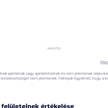
HIRDETÉS
Még
ek ajánlatnak vagy ajánlattételnek és nem jelentenek teljes kör
 Felhívjuk figyelmét, hogy a kalkulátorban szereplő banki ajánlatok
tás alapján jelennek meg. A banki ajánlatok sorrendjét befolyásol
 tartalma (így különösen: a promóciós díj összege, illetve a me
megjelenésének időben történő egyenletes eloszlása miatti egye
ltájékoztatónkban (
ITT
), valamint a hitelintézetek weboldalán vag
felületeinek értékelése