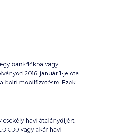
 egy bankfiókba vagy
ványod 2016. január 1-je óta
 bolti mobilfizetésre. Ezek
sekély havi átalánydíjért
100 000
vagy akár havi