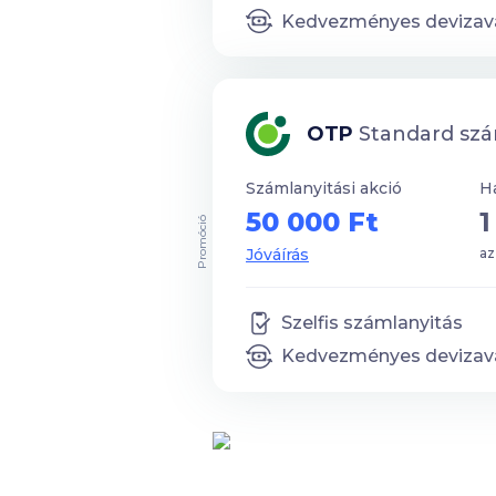
Kedvezményes devizavá
OTP
Standard sz
Számlanyitási akció
Ha
50 000 Ft
1
Promóció
Jóváírás
az
Szelfis számlanyitás
Kedvezményes devizavá