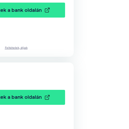
ek a bank oldalán
Feltételek, díjak
ek a bank oldalán