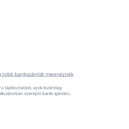
 több bankszámlát megnéznék
ű tájékoztatást, azok kizárólag
hatja a kattintások gyakorisága, a
grendelt kattintási szám
di ütemezési célú informatikai
y azok ügyfélszolgálatain