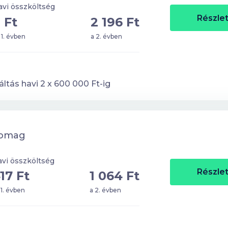
avi összköltség
Részlet
 Ft
2 196 Ft
 1. évben
a 2. évben
ltás havi
2
x
600 000
Ft-ig
somag
vi összköltség
Részlet
17 Ft
1 064 Ft
 1. évben
a 2. évben