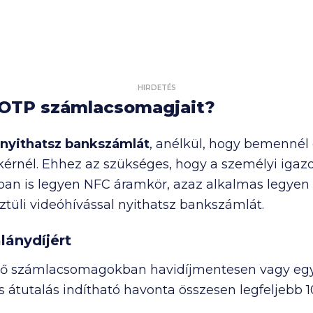
HIRDETÉS
 OTP számlacsomagjait?
s nyithatsz bankszámlát
, anélkül, hogy bemennél
érnél. Ehhez az szükséges, hogy a személyi igazol
ban is legyen NFC áramkör, azaz alkalmas legyen a
üli videóhívással nyithatsz bankszámlát.
lánydíjért
lő számlacsomagokban havidíjmentesen vagy egy c
s átutalás indítható havonta
összesen legfeljebb 