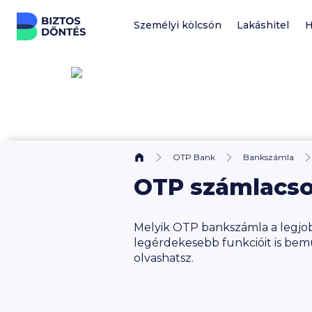
Ugrás a tartalomhoz
Személyi kölcsön
Lakáshitel
H
OTP Bank
Bankszámla
OTP számlacs
Melyik OTP bankszámla a legjob
legérdekesebb funkcióit is bem
olvashatsz.