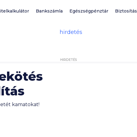
itelkalkulátor
Bankszámla
Egészségpénztár
Biztosítás
HIRDETÉS
lekötés
ítás
betét kamatokat!