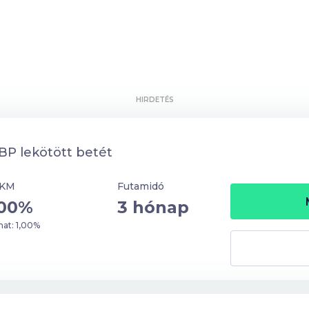
HIRDETÉS
P lekötött betét
KM
Futamidó
,00%
3 hónap
at: 1,00%