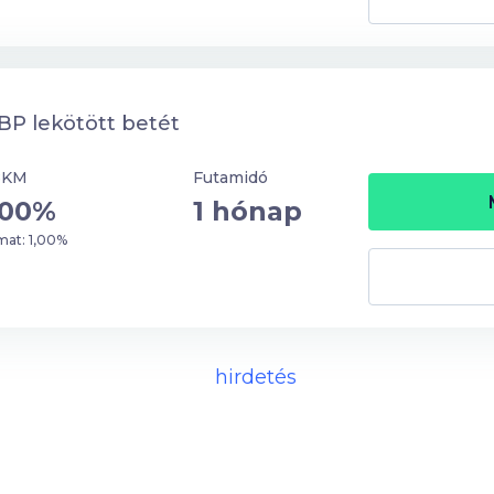
P lekötött betét
BKM
Futamidó
,00%
1 hónap
at: 1,00%