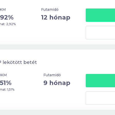
KM
Futamidó
,92%
12 hónap
at: 2,92%
 lekötött betét
BKM
Futamidó
,51%
9 hónap
at: 1,51%