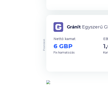
Gránit
Egyszerű GB
Nettó kamat
E
Promóció
6 GBP
1
Fix kamatozás
Kam