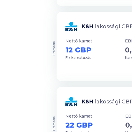
K&H
lakossági GBP
Nettó kamat
EB
Promóció
12 GBP
0
Fix kamatozás
Kam
K&H
lakossági GBP
Nettó kamat
EB
Promóció
22 GBP
0