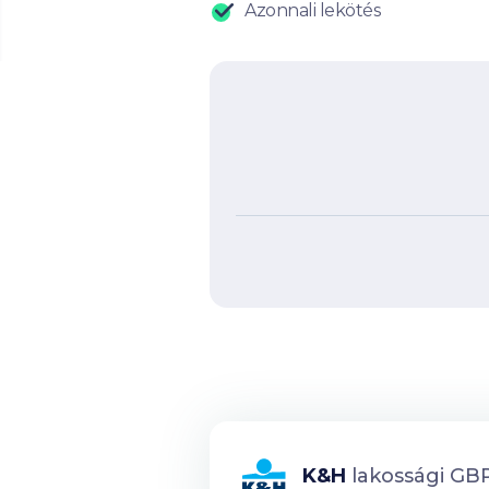
Azonnali lekötés
K&H
lakossági GBP