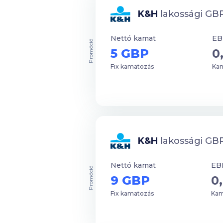
K&H
lakossági GBP
Nettó kamat
E
Promóció
5 GBP
0
Fix kamatozás
Kam
K&H
lakossági GBP
Nettó kamat
EB
Promóció
9 GBP
0
Fix kamatozás
Kam