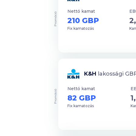
Nettó kamat
EB
Promóció
210 GBP
2
Fix kamatozás
Kam
K&H
lakossági GBP
Nettó kamat
E
Promóció
82 GBP
1
Fix kamatozás
Kam