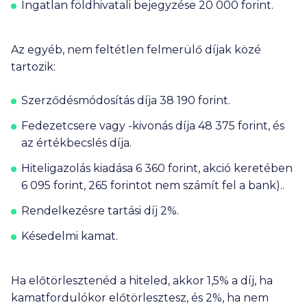
Ingatlan földhivatali bejegyzése
20 000
forint.
Az egyéb, nem feltétlen felmerülő díjak közé
tartozik:
Szerződésmódosítás díja
38 190
forint.
Fedezetcsere vagy -kivonás díja
48 375
forint, és
az értékbecslés díja.
Hiteligazolás kiadása
6 360
forint, akció keretében
6 095
forint, 265 forintot nem számít fel a bank)..
Rendelkezésre tartási díj 2%.
Késedelmi kamat.
Ha előtörlesztenéd a hiteled, akkor 1,5% a díj, ha
kamatfordulókor előtörlesztesz, és 2%, ha nem