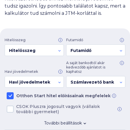
tudsz igazolni. Így pontosabb találatot kapsz, mert a
kalkulátor tud számolni a JTM-korláttal is.
Hitelösszeg
Futamidő
Hitelösszeg
Futamidő
A saját bankodtól akár
kedvezőbb ajánlatot is
Havi jövedelmetek
kaphatsz
Havi jövedelmetek
Számlavezető bank
Otthon Start hitel előírásainak megfelelek
CSOK Pluszra jogosult vagyok (vállalok
további gyermeket)
További beállítások