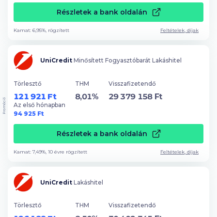
Részletek a bank oldalán
Kamat: 6,95%, rögzített
Feltételek, díjak
UniCredit
Minősített Fogyasztóbarát Lakáshitel
Törlesztő
THM
Visszafizetendő
121 921 Ft
8,01%
29 379 158 Ft
Promóció
Az első hónapban
94 925 Ft
Részletek a bank oldalán
Kamat: 7,49%, 10 évre rögzített
Feltételek, díjak
UniCredit
Lakáshitel
Törlesztő
THM
Visszafizetendő