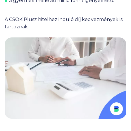
3 gyermek mellé
50 millió
forint igényelhető.
A CSOK Plusz hitelhez induló díj kedvezmények is
tartoznak.