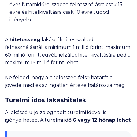
éves futamidőre, szabad felhasználásra csak 15
évre és hitelkiváltásra csak 10 évre tudod
igényelni.
A
hitelösszeg
lakáscélnál és szabad
felhasználásnál is minimum
1 millió
forint, maximum
60 millió
forint, egyéb jelzáloghitel kiváltására pedig
maximum
15 millió
forint lehet.
Ne feledd, hogy a hitelösszeg felső határát a
jövedelmed és az ingatlan értéke határozza meg.
Türelmi idős lakáshitelek
A lakáscélú jelzáloghitelt türelmi idővel is
igényelheted. A türelmi idő
6 vagy 12 hónap lehet
.