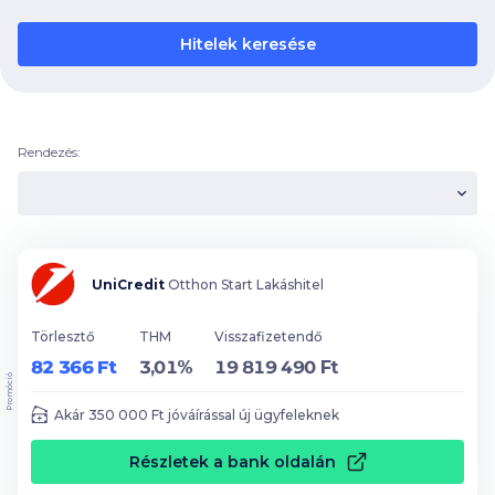
Hitelek keresése
Rendezés:
UniCredit
Otthon Start Lakáshitel
Törlesztő
THM
Visszafizetendő
82 366 Ft
3,01%
19 819 490 Ft
Promóció
Akár
350 000
Ft jóváírással új ügyfeleknek
Részletek a bank oldalán