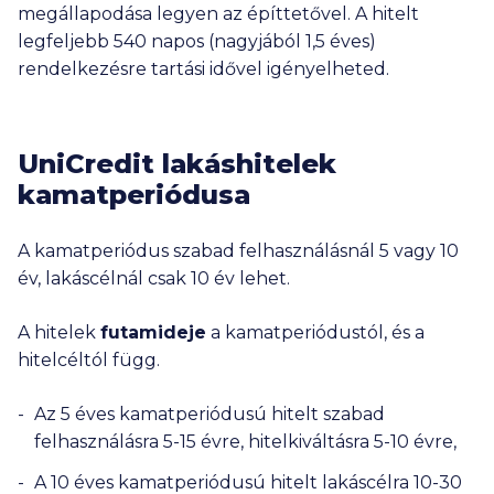
megállapodása legyen az építtetővel. A hitelt
százalékponttal növelt összege. A THM plafon értékének
átlépése esetén nem adható ajánlat a hitelt igénylő
legfeljebb 540 napos (nagyjából 1,5 éves)
részére, így kölcsön sem nyújtható számára.
rendelkezésre tartási idővel igényelheted.
A vagyonbiztosítás pontos díjáról javasoljuk, hogy
előzetesen tájékozódj.
Ezeknek a bankoknak a termékeit nem jelenítjük meg a
kalkulátorainkban: Bank of China, BNP Paribas, Deutsche
UniCredit lakáshitelek
Bank, Duna Takarék Bank, ING, KDB Bank, Merkantil Bank,
kamatperiódusa
Oberbank, Polgári Bank.
Nem találtad meg, amit kerestél? Nézd meg a
gyakran
ismételt kérdéseket
is!
A kamatperiódus szabad felhasználásnál 5 vagy 10
év, lakáscélnál csak 10 év lehet.
A hitelek
futamideje
a kamatperiódustól, és a
hitelcéltól függ.
Az 5 éves kamatperiódusú hitelt szabad
felhasználásra 5-15 évre, hitelkiváltásra 5-10 évre,
A 10 éves kamatperiódusú hitelt lakáscélra 10-30