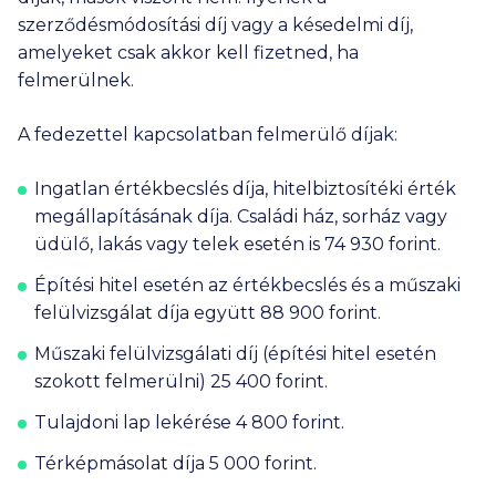
szerződésmódosítási díj vagy a késedelmi díj,
amelyeket csak akkor kell fizetned, ha
felmerülnek.
A fedezettel kapcsolatban felmerülő díjak:
Ingatlan értékbecslés díja, hitelbiztosítéki érték
megállapításának díja. Családi ház, sorház vagy
üdülő, lakás vagy telek esetén is
74 930
forint.
Építési hitel esetén az értékbecslés és a műszaki
felülvizsgálat díja együtt
88 900
forint.
Műszaki felülvizsgálati díj (építési hitel esetén
szokott felmerülni)
25 400
forint.
Tulajdoni lap lekérése
4 800
forint.
Térképmásolat díja
5 000
forint.