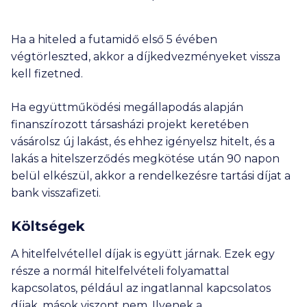
Ha a hiteled a futamidő első 5 évében
végtörleszted, akkor a díjkedvezményeket vissza
kell fizetned.
Ha együttműködési megállapodás alapján
finanszírozott társasházi projekt keretében
vásárolsz új lakást, és ehhez igényelsz hitelt, és a
lakás a hitelszerződés megkötése után 90 napon
belül elkészül, akkor a rendelkezésre tartási díjat a
bank visszafizeti.
Költségek
A hitelfelvétellel díjak is együtt járnak. Ezek egy
része a normál hitelfelvételi folyamattal
kapcsolatos, például az ingatlannal kapcsolatos
díjak, mások viszont nem. Ilyenek a