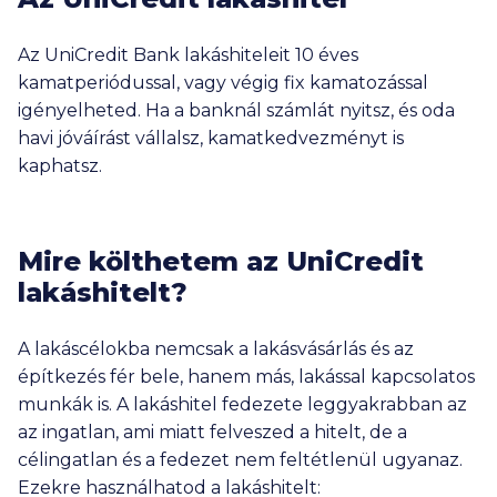
Az UniCredit Bank lakáshiteleit 10 éves
kamatperiódussal, vagy végig fix kamatozással
igényelheted. Ha a banknál számlát nyitsz, és oda
havi jóváírást vállalsz, kamatkedvezményt is
kaphatsz.
Mire költhetem az UniCredit
lakáshitelt?
A lakáscélokba nemcsak a lakásvásárlás és az
építkezés fér bele, hanem más, lakással kapcsolatos
munkák is. A lakáshitel fedezete leggyakrabban az
az ingatlan, ami miatt felveszed a hitelt, de a
célingatlan és a fedezet nem feltétlenül ugyanaz.
Ezekre használhatod a lakáshitelt: