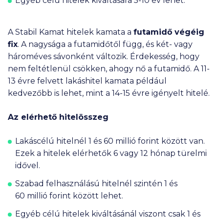
Egyéb célú hitelek kiváltására 5-10 év lehet.
A Stabil Kamat hitelek kamata a
futamidő végéig
fix
. A nagysága a futamidőtől függ, és két- vagy
hároméves sávonként változik. Érdekesség, hogy
nem feltétlenül csökken, ahogy nő a futamidő. A 11-
13 évre felvett lakáshitel kamata például
kedvezőbb is lehet, mint a 14-15 évre igényelt hitelé.
Az elérhető hitelösszeg
Lakáscélú hitelnél 1 és
60 millió
forint között van.
Ezek a hitelek elérhetők 6 vagy 12 hónap türelmi
idővel.
Szabad felhasználású hitelnél szintén 1 és
60 millió
forint között lehet.
Egyéb célú hitelek kiváltásánál viszont csak 1 és