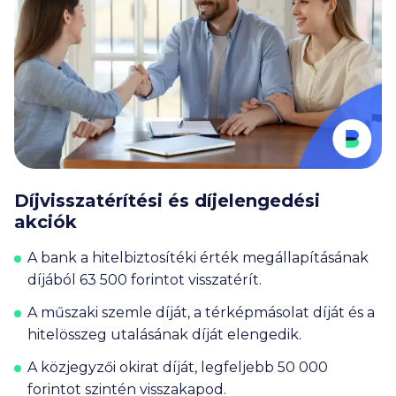
Díjvisszatérítési és díjelengedési
akciók
A bank a hitelbiztosítéki érték megállapításának
díjából
63 500
forintot visszatérít.
A műszaki szemle díját, a térképmásolat díját és a
hitelösszeg utalásának díját elengedik.
A közjegyzői okirat díját, legfeljebb
50 000
forintot szintén visszakapod.