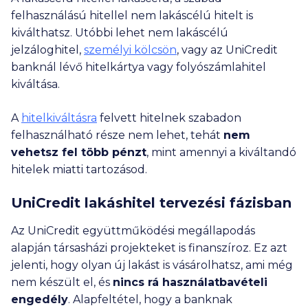
eloszlása miatti egyedi ütemezési célú informatikai
felhasználású hitellel nem lakáscélú hitelt is
megoldások. A hiteleket csak negatív KHR listán nem
szereplő, és megfelelő jövedelemmel (és adott esetben
kiválthatsz. Utóbbi lehet nem lakáscélú
fedezettel) rendelkezők kaphatják meg a hitelintézet
jelzáloghitel,
személyi kölcsön
, vagy az UniCredit
döntésétől függően. A törlesztőrészletek számítása az
banknál lévő hitelkártya vagy folyószámlahitel
aktuálisan meghirdetett kamatokkal történt, amelyeket a
kiváltása.
hitelintézetek módosíthatnak. A kiválasztott hitelintézet
által adott ajánlat eltérhet a fent megadott adatoktól,
amely vonatkozásában felelősségünket kizárjuk. További
A
hitelkiváltásra
felvett hitelnek szabadon
részletek az Ügyféltájékoztatónkban (
ITT
), valamint a
felhasználható része nem lehet, tehát
nem
hitelintézetek weboldalán vagy azok ügyfélszolgálatain
vehetsz fel több pénzt
, mint amennyi a kiváltandó
tekinthetők meg.
Tájékoztatunk, hogy kalkulátorunk nem számol a
hitelek miatti tartozásod.
megvásárolni kívánt vagyonbiztosításának díjával, mivel az
ingatlan hitelbiztosítéki értéke nem ismert. Előzőek miatt
UniCredit lakáshitel tervezési fázisban
az általunk megjelenített THM összege a vagyonbiztosítás
díját nem tartalmazza. Felhívjuk figyelmedet, hogy a
Az UniCredit együttműködési megállapodás
bankok többsége kötelezően előírja a vagyonbiztosítás
alapján társasházi projekteket is finanszíroz. Ez azt
megkötését és fenntartását a teljes futamidő
vonatkozásában, ezért a rendszeres havi kiadásokhoz az
jelenti, hogy olyan új lakást is vásárolhatsz, ami még
ingatlan vagyonbiztosításának összege hozzászámítandó.
nem készült el, és
nincs rá használatbavételi
A vagyonbiztosítás díját figyelembe kell venni a THM plafon
engedély
. Alapfeltétel, hogy a banknak
számításánál. A THM plafon jelenleg az alapkamat 24