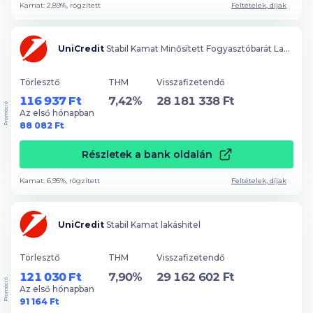
Kamat: 2,89%, rögzített
Feltételek, díjak
UniCredit
Stabil Kamat Minősített Fogyasztóbarát Lakáshitel
Törlesztő
THM
Visszafizetendő
116 937 Ft
7,42%
28 181 338 Ft
Promóció
Az első hónapban
88 082 Ft
Részletek a bank oldalán
Kamat: 6,95%, rögzített
Feltételek, díjak
UniCredit
Stabil Kamat lakáshitel
Törlesztő
THM
Visszafizetendő
121 030 Ft
7,90%
29 162 602 Ft
Promóció
Az első hónapban
91 164 Ft