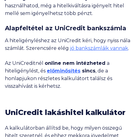
használhatod, még a hitelkiváltásra igényelt hitel
mellé sem igényelhetsz több pénzt.
Alapfeltétel az UniCredit bankszámla
A hiteligényléshez az UniCredit kéri, hogy nyiss nála
számlát. Szerencsére elég
jó bankszámláik vannak
.
Az UniCreditnél
online nem intézheted
a
hiteligénylést, és
előminősítés
sincs
, de a
honlapjukon részletes kalkulátort találsz és
visszahívást is kérhetsz.
UniCredit lakáshitel kalkulátor
A kalkulátorban állítsd be, hogy milyen összegű
hitelt szeretnél, és ehhez mekkora jövedelmet