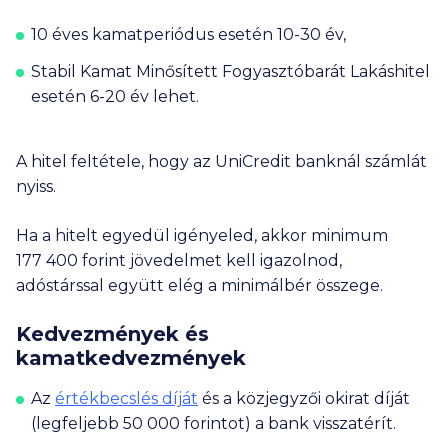
10 éves kamatperiódus esetén 10-30 év,
Stabil Kamat Minősített Fogyasztóbarát Lakáshitel
esetén 6-20 év lehet.
A hitel feltétele, hogy az UniCredit banknál számlát
nyiss.
Ha a hitelt egyedül igényeled, akkor minimum
177 400
forint jövedelmet kell igazolnod,
adóstárssal együtt elég a minimálbér összege.
Kedvezmények és
kamatkedvezmények
Az
értékbecslés díját
és a közjegyzői okirat díját
(legfeljebb
50 000
forintot) a bank visszatérít.