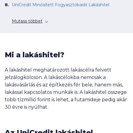
UniCredit Minősített Fogyasztóbarát Lakáshitel
Mutass többet
Mi a lakáshitel?
A lakáshitel meghatározott lakáscélra felvett
jelzálogkölcsön. A lakáscélokba nemcsak a
lakásvásárlás és az építkezés fér bele, hanem más,
lakással kapcsolatos munkák is. A lakáshitel összege
több tízmillió forint is lehet, a futamideje pedig akár
30 évre is nyúlhat.
Az UniCredit lakáshitel