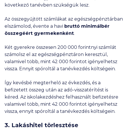
következő tanévben szükségük lesz.
Az összegyűjtött számlákat az egészségpénztárban
elszámolod, évente a havi
bruttó minimálbér
összegéért gyermekenként
.
Két gyerekre összesen
200 000
forintnyi számlát
számolsz el az egészségpénztáron keresztül,
valamivel több, mint
42 000
forintot igényelhetsz
vissza. Ennyit spóroltál a tanévkezdés költségein.
Így kevésbé megterhelő az évkezdés, és a
befizetett összeg után az adó-visszatérítést is
kéred. Az iskolakezdéshez felhasznált befizetésre
valamivel több, mint
42 000
forintot igényelhetsz
vissza, ennyit spóroltál a tanévkezdés költségein.
3. Lakáshitel törlesztése