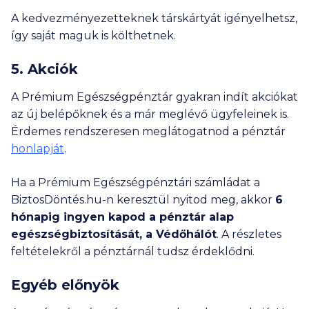
A kedvezményezetteknek társkártyát igényelhetsz,
így saját maguk is költhetnek.
5. Akciók
A Prémium Egészségpénztár gyakran indít akciókat
az új belépőknek és a már meglévő ügyfeleinek is.
Érdemes rendszeresen meglátogatnod a pénztár
honlapját
.
Ha a Prémium Egészségpénztári számládat a
BiztosDöntés.hu-n keresztül nyitod meg, akkor
6
hónapig ingyen kapod a pénztár alap
egészségbiztosítását, a Védőhálót
. A részletes
feltételekről a pénztárnál tudsz érdeklődni.
Egyéb előnyök