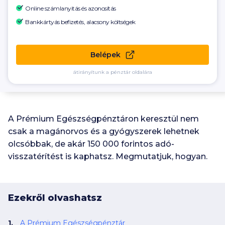
Online számlanyitás és azonosítás
Bankkártyás befizetés, alacsony költségek
Belépek
átirányítunk a pénztár oldalára
A Prémium Egészségpénztáron keresztül nem
csak a magánorvos és a gyógyszerek lehetnek
olcsóbbak, de akár
150 000
forintos adó-
visszatérítést is kaphatsz. Megmutatjuk, hogyan.
Ezekről olvashatsz
A Prémium Egészségpénztár