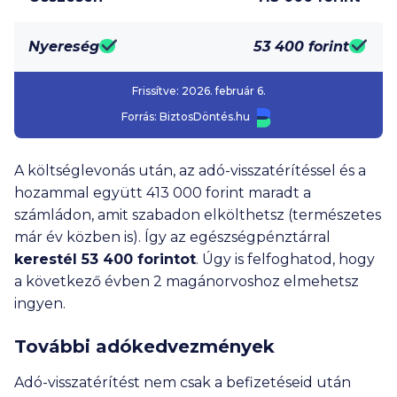
Nyereség
53 400
forint
Frissítve:
2026. február 6.
Forrás:
BiztosDöntés.hu
A költséglevonás után, az adó-visszatérítéssel és a
hozammal együtt
413 000
forint maradt a
számládon, amit szabadon elkölthetsz (természetes
már év közben is). Így az egészségpénztárral
kerestél
53 400
forintot
. Úgy is felfoghatod, hogy
a következő évben 2 magánorvoshoz elmehetsz
ingyen.
További adókedvezmények
Adó-visszatérítést nem csak a befizetéseid után