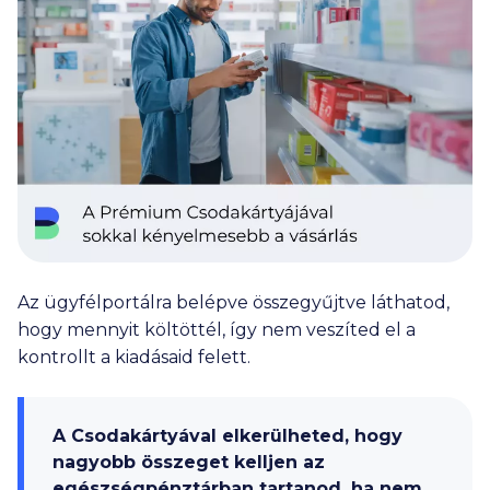
Az ügyfélportálra belépve összegyűjtve láthatod,
hogy mennyit költöttél, így nem veszíted el a
kontrollt a kiadásaid felett.
A Csodakártyával elkerülheted, hogy
nagyobb összeget kelljen az
egészségpénztárban tartanod, ha nem