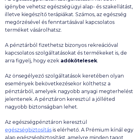
igénybe vehetsz egészségügyi alap- és szakellátást,
illetve kiegészítő terápiákat. Számos, az egészség
megőrzésével és fenntartásával kapcsolatos
terméket vásárolhatsz.
A pénztárból fizethetsz bizonyos rekreációval
kapcsolatos szolgáltatásokat és termékeket is, de
arra figyelj, hogy ezek
adókötelesek
.
Az önsegélyező szolgáltatások keretében olyan
események bekövetkezésekor költhetsz a
pénztárból, amelyek nagyobb anyagi megterhelést
jelentenek. A pénztáron keresztül a jólléted
nagyobb biztonságban lehet.
Az egészségpénztáron keresztül
egészségbiztosítás
is elérhető. A Prémium kínál egy
alap egészségbiztosítást, amelyre minden tagot