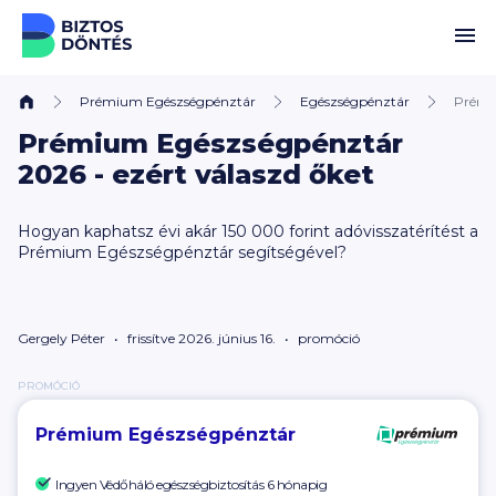
Ugrás a tartalomhoz
Prémium Egészségpénztár
Egészségpénztár
Prém
Prémium Egészségpénztár
2026 - ezért válaszd őket
Hogyan kaphatsz évi akár
150 000
forint adóvisszatérítést a
Prémium Egészségpénztár segítségével?
Gergely Péter
frissítve 2026. június 16.
promóció
PROMÓCIÓ
Prémium Egészségpénztár
Ingyen Védőháló egészségbiztosítás 6 hónapig