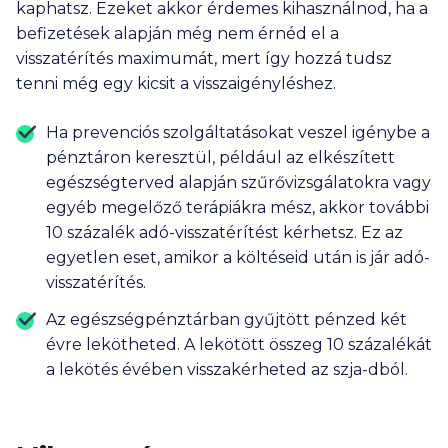
kaphatsz. Ezeket akkor érdemes kihasználnod, ha a
befizetések alapján még nem érnéd el a
visszatérítés maximumát, mert így hozzá tudsz
tenni még egy kicsit a visszaigényléshez.
Ha prevenciós szolgáltatásokat veszel igénybe a
pénztáron keresztül, például az elkészített
egészségterved alapján szűrővizsgálatokra vagy
egyéb megelőző terápiákra mész, akkor további
10 százalék adó-visszatérítést kérhetsz. Ez az
egyetlen eset, amikor a költéseid után is jár adó-
visszatérítés.
Az egészségpénztárban gyűjtött pénzed két
évre lekötheted. A lekötött összeg 10 százalékát
a lekötés évében visszakérheted az szja-dból.