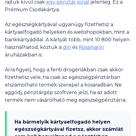
rajtuk kívül csak
egy pénztár kínál
jelenleg. Ez a
Prémium Csodakártya.
Az egészségkártyával ugyanúgy fizethetsz a
kártyaelfogadó helyeken és webshopokban, mint a
bankkártyáddal. A kártyát több, mint
10 800
helyen
használhatod, köztük a
dm
és
Rossmann
áruházakban is.
Arra figyelj, hogy a fenti drogériákban csak akkor
fizethetsz vele, ha csak az egészségpénztárban
elszámolható termék szerepel a kosaradban. Ne
aggódj, pénztárgép szoftvere jelzi, ha az adott
termék nem vásárolható meg egészségpénztárra.
Ha bármelyik kártyaelfogadó helyen
egészségkártyával fizetsz, akkor számlát