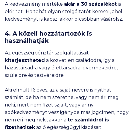
A kedvezmény mértéke
akár a 30 százalékot
is
elérheti. Ha tehát olyan szolgáltatót keresel, ahol
kedvezményt is kapsz, akkor olcsóbban vásárolsz.
4. A közeli hozzátartozók is
használhatják
Az egészségpénztár szolgáltatásait
kiterjesztheted
a közvetlen családodra, így a
házastársadra vagy élettársadra, gyermekeidre,
szüleidre és testvéreidre.
Aki elmúlt 16 éves, az a saját nevére is nyithat
számlát, de ha nem szeretne, vagy nem éri meg
neki, mert nem fizet szja-t, vagy annyi
adókedvezményt vesz igénybe más jogcímen, hogy
nem éri meg neki, akkor a
te számládról is
fizethetitek
az ő egészségügyi kiadásait.