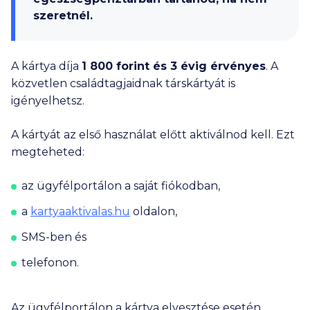
szeretnél.
A kártya díja
1 800
forint és 3 évig érvényes
. A
közvetlen családtagjaidnak társkártyát is
igényelhetsz.
A kártyát az első használat előtt aktiválnod kell. Ezt
megteheted:
az ügyfélportálon a saját fiókodban,
a
kartyaaktivalas.hu
oldalon,
SMS-ben és
telefonon.
Az ügyfélportálon a kártya elvesztése esetén