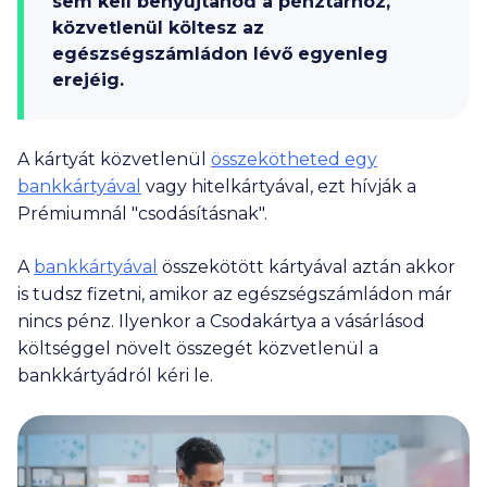
sem kell benyújtanod a pénztárhoz,
közvetlenül költesz az
egészségszámládon lévő egyenleg
erejéig.
A kártyát közvetlenül
összekötheted egy
bankkártyával
vagy hitelkártyával, ezt hívják a
Prémiumnál "csodásításnak".
A
bankkártyával
összekötött kártyával aztán akkor
is tudsz fizetni, amikor az egészségszámládon már
nincs pénz. Ilyenkor a Csodakártya a vásárlásod
költséggel növelt összegét közvetlenül a
bankkártyádról kéri le.