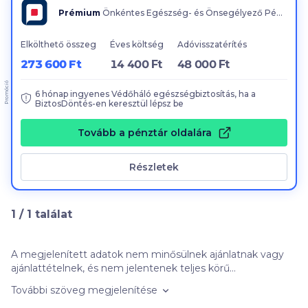
Prémium
Önkéntes Egészség- és Önsegélyező Pénztár
Elkölthető összeg
Éves költség
Adóvisszatérítés
273 600 Ft
14 400 Ft
48 000 Ft
Promóció
6
hónap ingyenes Védőháló egészségbiztosítás, ha a
BiztosDöntés-en keresztül lépsz be
Tovább a pénztár oldalára
Részletek
1
/
1
találat
A megjelenített adatok nem minősülnek ajánlatnak vagy
ajánlattételnek, és nem jelentenek teljes körű
tájékoztatást, azok kizárólag informatív jellegűek,
További szöveg megjelenítése
szerződéskötési kötelezettséget nem jelentenek. Felhívjuk