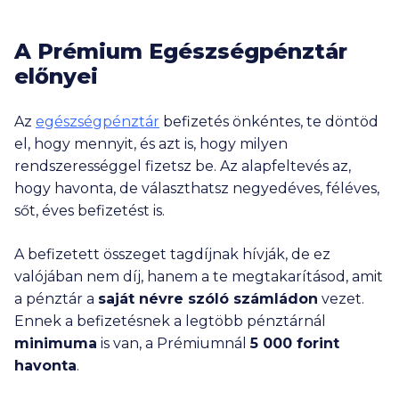
figyelmét, hogy a kalkulátorban szereplő ajánlatok nem
feltétlenül objektív összehasonlítás alapján jelennek meg.
Az ajánlatok sorrendjét befolyásolhatja a kattintások
A Prémium Egészségpénztár
gyakorisága, illetve promóciós szerződés. Az éves
előnyei
költségek számítása az egészségpénztárak
szabályzataiban aktuálisan szereplő levonásra és
költségfelosztásra vonatkozó információk alapján történt,
Az
egészségpénztár
befizetés önkéntes, te döntöd
amelyet az egészségpénztárak módosíthatnak. A
el, hogy mennyit, és azt is, hogy milyen
kiválasztott egészségpénztár által kínált feltételek
eltérhetnek a fent megadott adatoktól, amelyek
rendszerességgel fizetsz be. Az alapfeltevés az,
vonatkozásában a felelősségünket kizárjuk. További
hogy havonta, de választhatsz negyedéves, féléves,
részletek az Ügyfél-tájékoztatónkban (
ITT
), valamint az
sőt, éves befizetést is.
egészségpénztárak honlapján vagy azok ügyfélszolgálatán
tekinthetők meg.
Nem találtad meg, amit kerestél? Nézd meg a
gyakran
A befizetett összeget tagdíjnak hívják, de ez
ismételt kérdéseket
is!
valójában nem díj, hanem a te megtakarításod, amit
a pénztár a
saját névre szóló számládon
vezet.
Ennek a befizetésnek a legtöbb pénztárnál
minimuma
is van, a Prémiumnál
5 000
forint
havonta
.