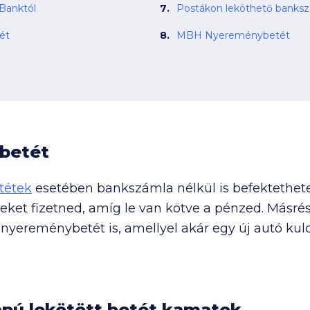
Banktól
Postákon leköthető bankszá
ét
MBH Nyereménybetét
betét
etétek
esetében bankszámla nélkül is befektethete
ket fizetned, amíg le van kötve a pénzed. Másrés
yereménybetét is, amellyel akár egy új autó kulc
apú lekötött betét kamatok