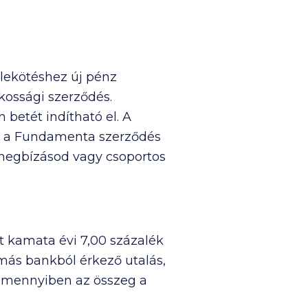
 lekötéshez új pénz
kossági szerződés.
n betét indítható el. A
d a Fundamenta szerződés
i megbízásod vagy csoportos
ét kamata évi 7,00 százalék
 más bankból érkező utalás,
, amennyiben az összeg a