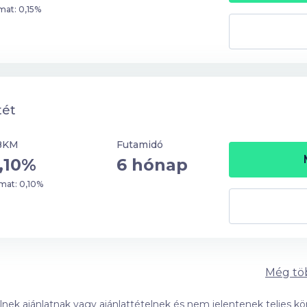
mat: 0,15%
tét
BKM
Futamidó
,10%
6 hónap
mat: 0,10%
Még tö
ek ajánlatnak vagy ajánlattételnek és nem jelentenek teljes kör