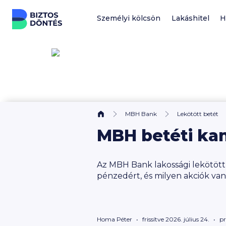
Ugrás a tartalomhoz
Személyi kölcsön
Lakáshitel
H
MBH Bank
Lekötött betét
MBH betéti ka
Az MBH Bank lakossági lekötött
pénzedért, és milyen akciók va
Homa Péter
frissítve 2026. július 24.
p