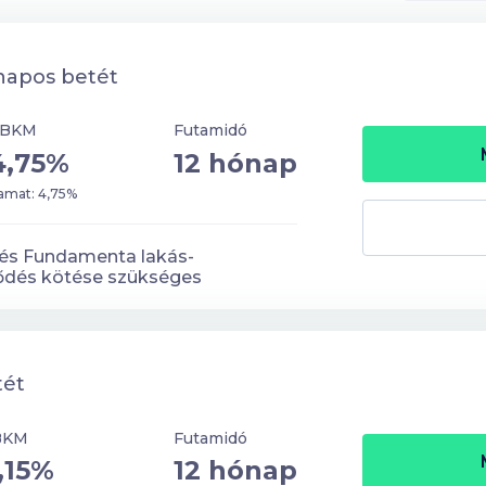
napos betét
EBKM
Futamidó
4,75%
12 hónap
amat: 4,75%
z és Fundamenta lakás-
ződés kötése szükséges
tét
BKM
Futamidó
,15%
12 hónap