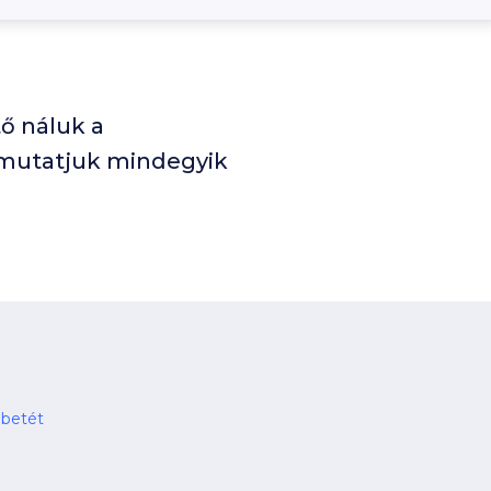
ő náluk a
emutatjuk mindegyik
 betét