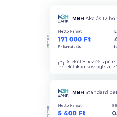
MBH
Akciós 12 hó
Nettó kamat
Promóció
171 000 Ft
Fix kamatozás
K
A lekötéshez friss pén
előtakarékossági szer
MBH
Standard be
Nettó kamat
E
Promóció
5 400 Ft
0