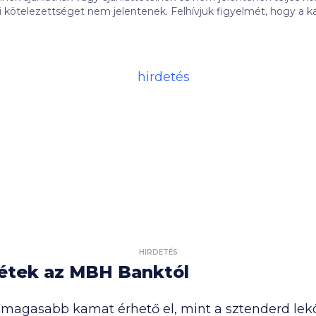
 Felhívjuk figyelmét, hogy a kalkulátorban szereplő banki ajánlatok
tás alapján jelennek meg. A banki ajánlatok sorrendjét befolyásol
 tartalma (így különösen: a promóciós díj összege, illetve a me
megjelenésének időben történő egyenletes eloszlása miatti egye
 ajánlat eltérhet a fent megadott adatoktól, amely vonatkozásában
 (
ITT
), valamint a hitelintézetek weboldalán vagy azok ügyfélsz
m jelenítjük meg a kalkulátorainkban: MBH Duna Bank, KDB Ban
Nézd meg a
gyakran ismételt kérdéseket
is!
HIRDETÉS
tétek az MBH Banktól
 magasabb kamat érhető el, mint a sztenderd leköt