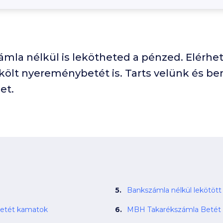
la nélkül is lekötheted a pénzed. Elérhet
ölt nyereménybetét is. Tarts velünk és b
et.
Bankszámla nélkül lekötött
betét kamatok
MBH Takarékszámla Betét