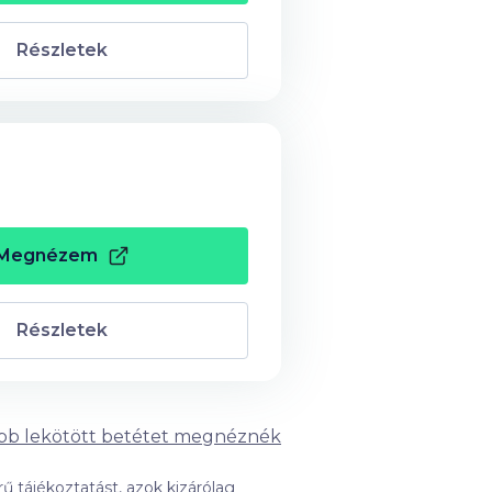
Részletek
Megnézem
Részletek
bb lekötött betétet megnéznék
ű tájékoztatást, azok kizárólag