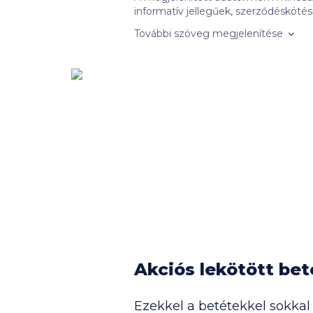
informatív jellegűek, szerződéskötési kötelezettséget nem jelentenek.
nem feltétlenül objektív összehasonlí
További szöveg megjelenítése
bankokkal kötött promóciós szerződés
mennyisége), valamint az ajánlatok 
megoldások. Az EBKM számítása az aktuálisan meghirdetett kamatokkal történt, amelyeket a hitelintézetek módosíthatnak. A
kiválasztott hitelintézet által adott
részletek az Ügyféltájékoztatónkban
Ezeknek a bankoknak a termékeit ne
Nem találtad meg, amit kerestél? 
Akciós lekötött be
Ezekkel a betétekkel sokkal