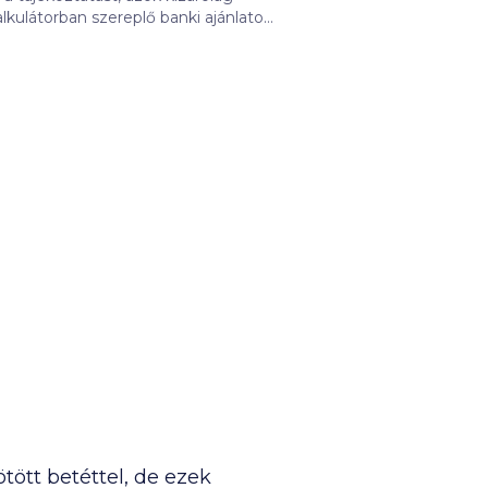
hatja a kattintások gyakorisága, a
grendelt kattintási szám
di ütemezési célú informatikai
 felelősségünket kizárjuk. További
olgálatain tekinthetők meg.
k, Oberbank, Bank of China.
ött betéttel, de ezek