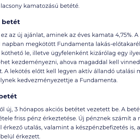
 alacsony kamatozású betété.
 betét
l ez az új ajánlat, aminek az éves kamata 4,75%. A
 31 napban megkötött Fundamenta lakás-előtakaré
 köthető le, illetve ügyfelenként kizárólag egy ilye
lehet kezdeményezni, ahova magaddal kell vinne
. A lekötés előtt kell legyen aktív állandó utalás
lynek kedvezményezettje a Fundamenta.
betét
ől új, 3 hónapos akciós betétet vezetett be. A bet
tétele friss pénz érkeztetése. Új pénznek számít a
ól érkező utalás, valamint a készpénzbefizetés is
belül érkezett.