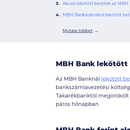
Akciós lekötött betétek az MBH 
MBH Bankszámláról lekötött bet
Mutass többet
MBH Bank lekötött 
Az MBH Banknál
lekötött b
bankszámlavezetési költsége
Takarékbanktól megörökölt n
páros hónapban.
MBH Bank forint al