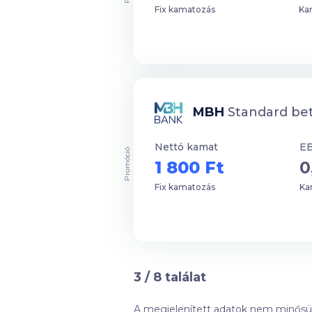
Fix kamatozás
Ka
MBH
Standard be
Nettó kamat
E
Promóció
1 800 Ft
0
Fix kamatozás
Ka
3
/
8
találat
A megjelenített adatok nem minősüln