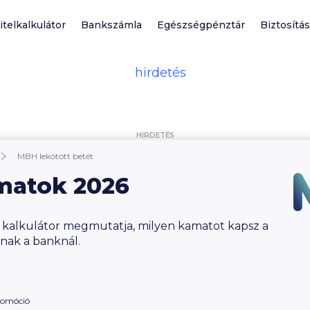
itelkalkulátor
Bankszámla
Egészségpénztár
Biztosítás
HIRDETÉS
MBH lekötött betét
matok 2026
 kalkulátor megmutatja, milyen kamatot kapsz a
nnak a banknál.
romóció