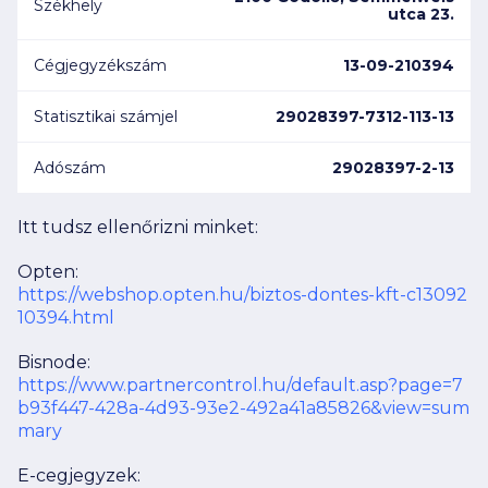
Székhely
utca 23.
Cégjegyzékszám
13-09-210394
Statisztikai számjel
29028397-7312-113-13
Adószám
29028397-2-13
Itt tudsz ellenőrizni minket:
Opten:
https://webshop.opten.hu/biztos-dontes-kft-c13092
10394.html
Bisnode:
https://www.partnercontrol.hu/default.asp?page=7
b93f447-428a-4d93-93e2-492a41a85826&view=sum
mary
E-cegjegyzek: