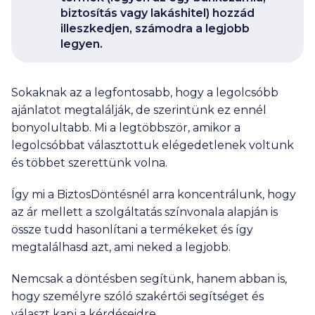
biztosítás vagy lakáshitel) hozzád
illeszkedjen, számodra a legjobb
legyen.
Sokaknak az a legfontosabb, hogy a legolcsóbb
ajánlatot megtalálják, de szerintünk ez ennél
bonyolultabb. Mi a legtöbbször, amikor a
legolcsóbbat választottuk elégedetlenek voltunk
és többet szerettünk volna.
Így mi a BiztosDöntésnél arra koncentrálunk, hogy
az ár mellett a szolgáltatás színvonala alapján is
össze tudd hasonlítani a termékeket és így
megtalálhasd azt, ami neked a legjobb.
Nemcsak a döntésben segítünk, hanem abban is,
hogy személyre szóló szakértői segítséget és
választ kapj a kérdéseidre.