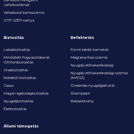
vállalkozóknak
Vállalkozói bankszámla
OTP SZÉP kártya
Biztosítás
Befektetés
Lakásbiztosítás
Forint betéti kamatok
Minősített Fogyasztóbarát
Megtakarítási számla
Otthonbiztosítás
Nyugdíj-előtakarékosság
Utasbiztosítás
Nyugdíj-előtakarékossági számla
Kötelező biztosítás
(NYESZ)
Casco
Önkéntes nyugdíjpénztár
Magán egészségbiztosítás
Állampapír
Nyugdíjbiztosítás
Babakötvény
Életbiztosítás
Állami támogatás