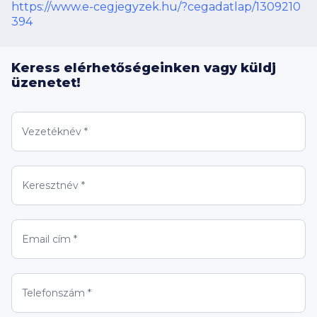
https://www.e-cegjegyzek.hu/?cegadatlap/1309210
394
Keress elérhetőségeinken vagy küldj
üzenetet!
Vezetéknév *
Keresztnév *
Email cím *
Telefonszám *