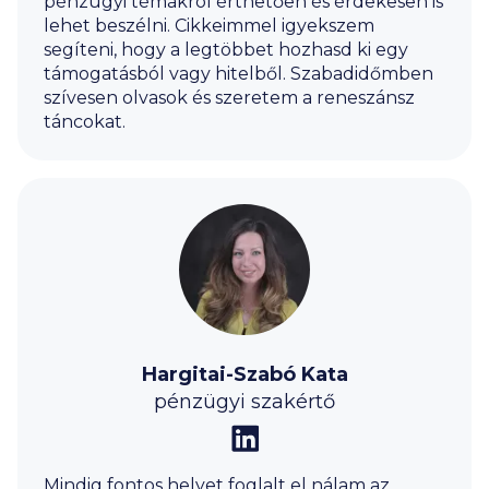
pénzügyi témákról érthetően és érdekesen is
lehet beszélni. Cikkeimmel igyekszem
segíteni, hogy a legtöbbet hozhasd ki egy
támogatásból vagy hitelből. Szabadidőmben
szívesen olvasok és szeretem a reneszánsz
táncokat.
Hargitai-Szabó Kata
pénzügyi szakértő
Mindig fontos helyet foglalt el nálam az