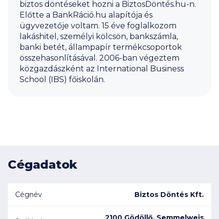
biztos döntéseket hozni a BiztosDöntés.hu-n.
Előtte a BankRáció.hu alapítója és
ügyvezetője voltam. 15 éve foglalkozom
lakáshitel, személyi kölcsön, bankszámla,
banki betét, állampapír termékcsoportok
összehasonlításával. 2006-ban végeztem
közgazdászként az International Business
School (IBS) főiskolán.
Cégadatok
Cégnév
Biztos Döntés Kft.
2100 Gödöllő, Semmelweis