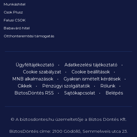
Munkáshitel
Csok Plusz
Falusi CSOK
Babaváró hitel
Otthonteremtési támogatás
Ügyféltájékoztató
Adatkezelési tájékoztató
Cookie szabályzat
Cookie beállítások
MNB alkalmazások
Gyakran ismételt kérdések
Cikkek
Pénzügyi szolgáltatók
Rólunk
BiztosDöntés RSS
Sajtókapcsolat
Belépés
© A biztosdontes.hu üzemeltetője a Biztos Döntés Kft.
BiztosDöntés címe: 2100 Gödöllő, Semmelweis utca 23.