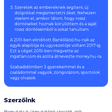
Szeretek az embereknek segíteni, új
dolgokkal megismertetni őket. Nehezen
viselem el, amikor látom, hogy rossz
döntéseket hoznak körülöttem és a saját
rossz döntéseimből is sokat tanultam.
A 2011-ben elindított BankRáció.hu-nak az
egyik alapítója és ügyvezetője voltam 2017-ig.
Ezt a céget 2015-ben megvette az
ingatlan.com és azóta átnevezte money.hu-ra.
Szabadidőmben 3 gyerekemmel és a
családommal vagyok, zongorázom, sportolok
vagy olvasok.
Szerzőink
Bemutatjuk útmutatóink szerzőit, akik