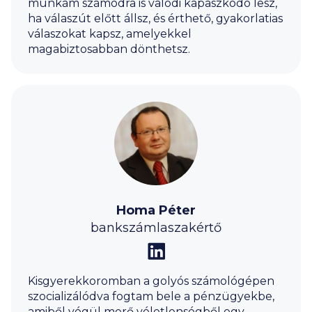
munkám számodra is valódi kapaszkodó lesz,
ha válaszút előtt állsz, és érthető, gyakorlatias
válaszokat kapsz, amelyekkel
magabiztosabban dönthetsz.
Homa Péter
bankszámlaszakértő
Kisgyerekkoromban a golyós számológépen
szocializálódva fogtam bele a pénzügyekbe,
amiből végül merő véletlenségből egy