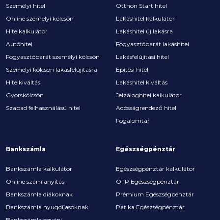
Személyi hitel
Otthon Start hitel
Online személyi kölcsön
Lakáshitel kalkulátor
Hitelkalkulátor
Lakáshitel új lakásra
Autóhitel
Fogyasztóbarát lakáshitel
Fogyasztóbarát személyi kölcsön
Lakásfelújítási hitel
Személyi kölcsön lakásfelújításra
Építési hitel
Hitelkiváltás
Lakáshitel kiváltás
Gyorskölcsön
Jelzáloghitel kalkulátor
Szabad felhasználású hitel
Adósságrendező hitel
Fogalomtár
Bankszámla
Egészségpénztár
Bankszámla kalkulátor
Egészségpénztár kalkulátor
Online számlanyitás
OTP Egészségpénztár
Bankszámla diákoknak
Prémium Egészségpénztár
Bankszámla nyugdíjasoknak
Patika Egészségpénztár
Bankszámla egyéni