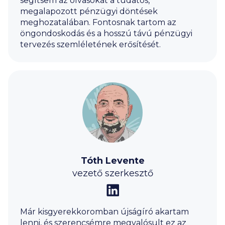
segítsem az olvasókat a tudatos,
megalapozott pénzügyi döntések
meghozatalában. Fontosnak tartom az
öngondoskodás és a hosszú távú pénzügyi
tervezés szemléletének erősítését.
Tóth Levente
vezető szerkesztő
Már kisgyerekkoromban újságíró akartam
lenni, és szerencsémre megvalósult ez az