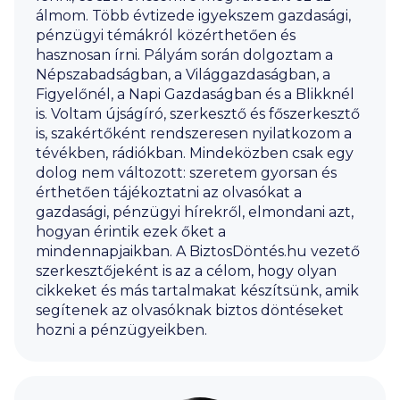
álmom. Több évtizede igyekszem gazdasági,
pénzügyi témákról közérthetően és
hasznosan írni. Pályám során dolgoztam a
Népszabadságban, a Világgazdaságban, a
Figyelőnél, a Napi Gazdaságban és a Blikknél
is. Voltam újságíró, szerkesztő és főszerkesztő
is, szakértőként rendszeresen nyilatkozom a
tévékben, rádiókban. Mindeközben csak egy
dolog nem változott: szeretem gyorsan és
érthetően tájékoztatni az olvasókat a
gazdasági, pénzügyi hírekről, elmondani azt,
hogyan érintik ezek őket a
mindennapjaikban. A BiztosDöntés.hu vezető
szerkesztőjeként is az a célom, hogy olyan
cikkeket és más tartalmakat készítsünk, amik
segítenek az olvasóknak biztos döntéseket
hozni a pénzügyeikben.