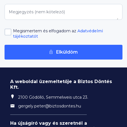
Megjegyzés (nem kötelező)
Megismertem és elfogadom az
Adatvédelmi
tájékoztatót
Elküldöm
A weboldal üzemeltetője a Biztos Döntés
Kft.
2100 Gödöllő, Semmelweis utca 23.
gergely.peter@biztosdontes.hu
Ha újságíró vagy és szeretnél a