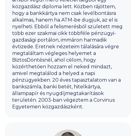
közgazdász diploma lett. Közben rájöttem,
hogy a bankkártya nem csak levélbontásra
alkalmas, hanem ha ATM-be dugjuk, az el is
nyelheti. Ebből a felismerésből született meg
több ezer szakmai cikk többféle pénzügyi-
gazdasági portálon, immáron harmadik
évtizede. Eretnek nézeteim tálalására végre
megtaláltam végleges helyemet a
BiztosDöntésnél, ahol célom, hogy
közérthetően hozzam el neked mindazt,
amivel megtalálod a helyed a napi
pénzügyekben. 20 éves tapasztalatom van a
bankszámla, banki betét, hitelkártya,
állampapír és nyugdíjmegtakarítások
területén. 2003-ban végeztem a Corvinus
Egyetemen közgazdászként.