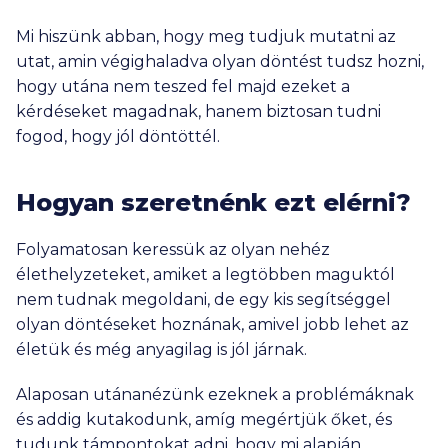
Mi hiszünk abban, hogy meg tudjuk mutatni az
utat, amin végighaladva olyan döntést tudsz hozni,
hogy utána nem teszed fel majd ezeket a
kérdéseket magadnak, hanem biztosan tudni
fogod, hogy jól döntöttél.
Hogyan szeretnénk ezt elérni?
Folyamatosan keressük az olyan nehéz
élethelyzeteket, amiket a legtöbben maguktól
nem tudnak megoldani, de egy kis segítséggel
olyan döntéseket hoznának, amivel jobb lehet az
életük és még anyagilag is jól járnak.
Alaposan utánanézünk ezeknek a problémáknak
és addig kutakodunk, amíg megértjük őket, és
tudunk támpontokat adni, hogy mi alapján