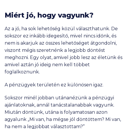
Miért jó, hogy vagyunk?
Az a jó, ha sok lehetőség közül választhatunk. De
sokszor ez inkább idegesítő, mivel nincs időnk, és
nem is akarjuk az összes lehetőséget átgondolni,
viszont mégis szeretnénk a legjobb döntést
meghozni. Egy olyat, amivel jobb lesz az életünk és
amivel aztán jó ideig nem kell többet
foglalkoznunk.
A pénzügyek területén ez különösen igaz.
Sokszor minél jobban utánanézünk a pénzügyi
ajánlatoknak, annál tanácstalanabbak vagyunk.
Miután döntünk, utána is folyamatosan azon
agyalunk „Mi van, ha mégse jól döntöttem? Mi van,
ha nem a legjobbat választottam?”