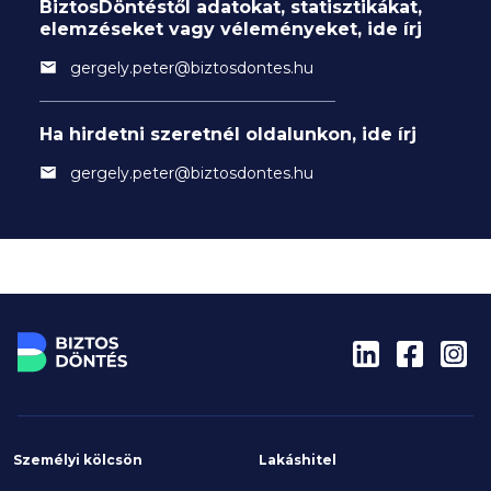
BiztosDöntéstől adatokat, statisztikákat,
elemzéseket vagy véleményeket, ide írj
gergely.peter@biztosdontes.hu
Ha hirdetni szeretnél oldalunkon, ide írj
gergely.peter@biztosdontes.hu
Személyi kölcsön
Lakáshitel