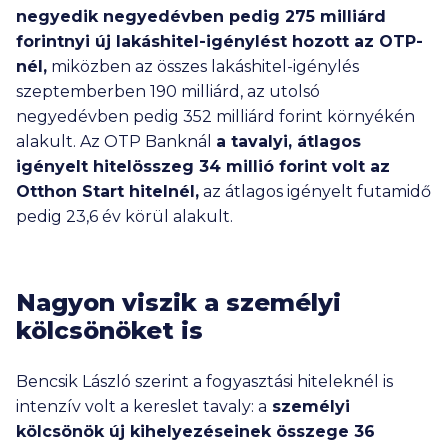
negyedik negyedévben pedig
275 milliárd
forintnyi új lakáshitel-igénylést hozott az OTP-
nél,
miközben az összes lakáshitel-igénylés
szeptemberben
190 milliárd
, az utolsó
negyedévben pedig
352 milliárd
forint környékén
alakult. Az OTP Banknál
a tavalyi, átlagos
igényelt hitelösszeg
34 millió
forint volt az
Otthon Start hitelnél,
az átlagos igényelt futamidő
pedig 23,6 év körül alakult.
Nagyon viszik a személyi
kölcsönöket is
Bencsik László szerint a fogyasztási hiteleknél is
intenzív volt a kereslet tavaly: a
személyi
kölcsönök új kihelyezéseinek összege 36