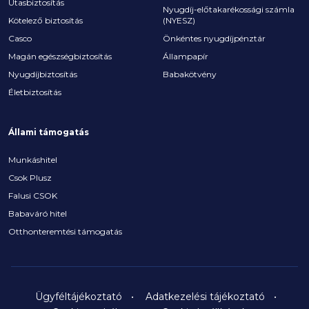
Utasbiztosítás
Nyugdíj-előtakarékossági számla
Kötelező biztosítás
(NYESZ)
Casco
Önkéntes nyugdíjpénztár
Magán egészségbiztosítás
Állampapír
Nyugdíjbiztosítás
Babakötvény
Életbiztosítás
Állami támogatás
Munkáshitel
Csok Plusz
Falusi CSOK
Babaváró hitel
Otthonteremtési támogatás
Ügyféltájékoztató
Adatkezelési tájékoztató