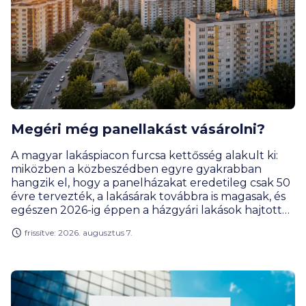
Megéri még panellakást vásárolni?
A magyar lakáspiacon furcsa kettősség alakult ki:
miközben a közbeszédben egyre gyakrabban
hangzik el, hogy a panelházakat eredetileg csak 50
évre tervezték, a lakásárak továbbra is magasak, és
egészen 2026-ig éppen a házgyári lakások hajtották
a legjobban a drágulás motorját. Rengeteg
frissítve: 2026. augusztus 7.
vevőnek továbbra is ezek jelentik a leginkább
elérhető városi lakásformát. Miért olyan népszerűek
ezek a lakások, és kinek éri meg a panel? Hogyan
alakult a lakáspiac, az árak és mik a legérdekesebb
panelrekordok?