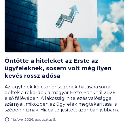
Öntötte a hiteleket az Erste az
ügyfeleknek, sosem volt még ilyen
kevés rossz adósa
Az ügyfelek kölcsönéhségének hatására sorra
dőltek a rekordok a magyar Erste Banknál 2026
első félévében. A lakossági hitelezés valósággal
szárnyal, miközben az ügyfelek megtakarításai is
szépen híznak. Hiába teljesített azonban jobban a
bank, a profitja ennek ellenére csökkent, de ez az
frissítve: 2026. augusztus 5.
extraprofitadó befizetésének új szabályai miatt van
így, amivel az állami költségvetés járt jól az év első