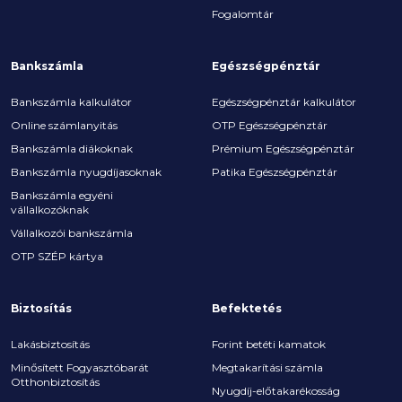
Fogalomtár
Bankszámla
Egészségpénztár
Bankszámla kalkulátor
Egészségpénztár kalkulátor
Online számlanyitás
OTP Egészségpénztár
Bankszámla diákoknak
Prémium Egészségpénztár
Bankszámla nyugdíjasoknak
Patika Egészségpénztár
Bankszámla egyéni
vállalkozóknak
Vállalkozói bankszámla
OTP SZÉP kártya
Biztosítás
Befektetés
Lakásbiztosítás
Forint betéti kamatok
Minősített Fogyasztóbarát
Megtakarítási számla
Otthonbiztosítás
Nyugdíj-előtakarékosság