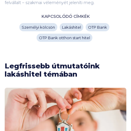
felvállalt – szakmai véleményét jeleníti meg.
KAPCSOLÓDÓ CÍMKÉK
Személyi kölcsön
Lakáshitel
OTP Bank
OTP Bank otthon start hitel
Legfrissebb útmutatóink
lakáshitel témában