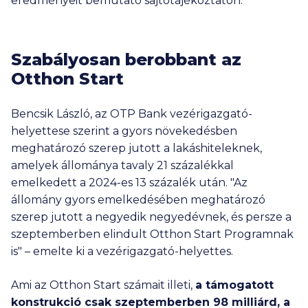
eredményeit bemutató sajtótájékoztatón.
Szabályosan berobbant az
Otthon Start
Bencsik László, az OTP Bank vezérigazgató-
helyettese szerint a gyors növekedésben
meghatározó szerep jutott a lakáshiteleknek,
amelyek állománya tavaly 21 százalékkal
emelkedett a 2024-es 13 százalék után. "Az
állomány gyors emelkedésében meghatározó
szerep jutott a negyedik negyedévnek, és persze a
szeptemberben elindult Otthon Start Programnak
is" – emelte ki a vezérigazgató-helyettes.
Ami az Otthon Start számait illeti,
a támogatott
konstrukció csak szeptemberben
98 milliárd
, a