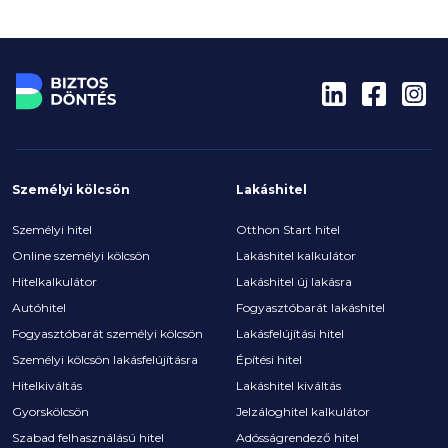
felében.
Személyi kölcsön
Lakáshitel
Személyi hitel
Otthon Start hitel
Online személyi kölcsön
Lakáshitel kalkulátor
Hitelkalkulátor
Lakáshitel új lakásra
Autóhitel
Fogyasztóbarát lakáshitel
Fogyasztóbarát személyi kölcsön
Lakásfelújítási hitel
Személyi kölcsön lakásfelújításra
Építési hitel
Hitelkiváltás
Lakáshitel kiváltás
Gyorskölcsön
Jelzáloghitel kalkulátor
Szabad felhasználású hitel
Adósságrendező hitel