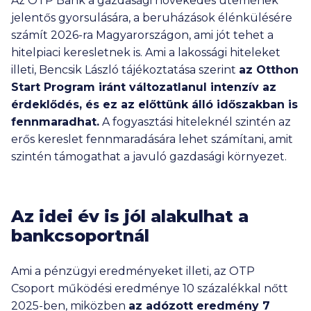
Az OTP Bank a gazdasági növekedés ütemének
jelentős gyorsulására, a beruházások élénkülésére
számít 2026-ra Magyarországon, ami jót tehet a
hitelpiaci keresletnek is. Ami a lakossági hiteleket
illeti, Bencsik László tájékoztatása szerint
az Otthon
Start Program iránt változatlanul intenzív az
érdeklődés, és ez az előttünk álló időszakban is
fennmaradhat.
A fogyasztási hiteleknél szintén az
erős kereslet fennmaradására lehet számítani, amit
szintén támogathat a javuló gazdasági környezet.
Az idei év is jól alakulhat a
bankcsoportnál
Ami a pénzügyi eredményeket illeti, az OTP
Csoport működési eredménye 10 százalékkal nőtt
2025-ben, miközben
az adózott eredmény 7