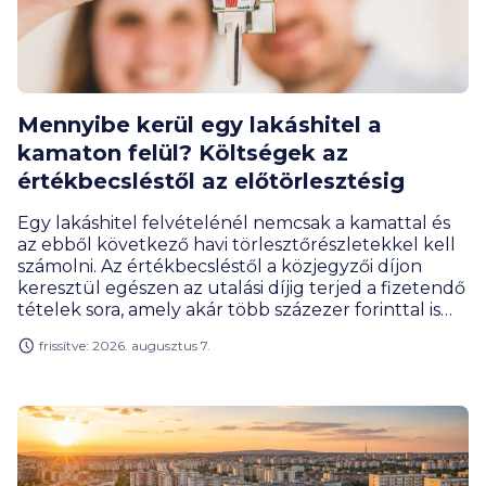
Mennyibe kerül egy lakáshitel a
kamaton felül? Költségek az
értékbecsléstől az előtörlesztésig
Egy lakáshitel felvételénél nemcsak a kamattal és
az ebből következő havi törlesztőrészletekkel kell
számolni. Az értékbecsléstől a közjegyzői díjon
keresztül egészen az utalási díjig terjed a fizetendő
tételek sora, amely akár több százezer forinttal is
megemelheti a hitelfelvétel teljes költségét. Milyen
frissítve: 2026. augusztus 7.
díjakra érdemes előre felkészülnöd, és melyeket
engedhetik el a bankok?