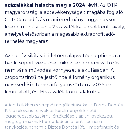
százalékkal haladta meg a 2024. évit.
Az OTP
magyarországi alaptevékenységeit magába foglaló
OTP Core adózás utáni eredménye ugyanakkor
kisebb mértékben – 2 százalékkal – csökkent tavaly,
amelyet elsősorban a magasabb extraprofitadó-
terhelés magyaráz.
Az idei év kilátásait illetően alapvetően optimista a
bankcsoport vezetése, miközben érdemi változást
nem vár a működési környezet alakulásában. A
csoportszintű, teljesítő hitelállomány organikus
növekedési üteme árfolyamszűrten a 2025-re
kimutatott, évi 15 százalék körül alakulhat.
A fenti cikkben szereplő megállapításokat a Biztos Döntés
Kft. a releváns tények és körülmények lehető
leggondosabb szakmai értékelése alapján igyekezett
megfogalmazni. Ebből adódóan a fenti írás nem
tényközlés, hanem a Biztos Döntés Kft. – megfontolt és