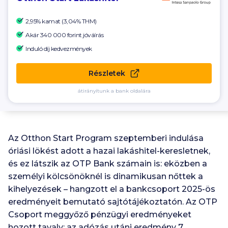
2,95% kamat (3,04% THM)
Akár 340 000
forint jóváírás
Induló díj kedvezmények
Részletek
átirányítunk a bank oldalára
Az Otthon Start Program szeptemberi indulása
óriási lökést adott a hazai lakáshitel-keresletnek,
és ez látszik az OTP Bank számain is: eközben a
személyi kölcsönöknél is dinamikusan nőttek a
kihelyezések – hangzott el a bankcsoport 2025-ös
eredményeit bemutató sajtótájékoztatón. Az OTP
Csoport meggyőző pénzügyi eredményeket
hozott tavaly: az adózás utáni eredmény 7