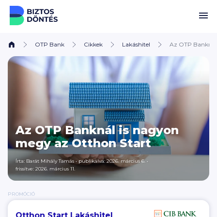
Ugrás a tartalomhoz
OTP Bank
Cikkek
Lakáshitel
Az OTP Banknál 
Az OTP Banknál is nagyon
megy az Otthon Start
Írta:
Barát Mihály Tamás
•
publikálva: 2026. március 6.
•
frissítve: 2026. március 11.
PROMÓCIÓ
Otthon Start Lakáshitel