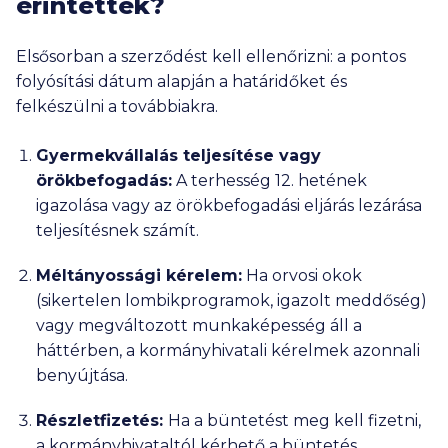
érintettek?
Elsősorban a szerződést kell ellenőrizni: a pontos
folyósítási dátum alapján a határidőket és
felkészülni a továbbiakra.
Gyermekvállalás teljesítése vagy
örökbefogadás:
A terhesség 12. hetének
igazolása vagy az örökbefogadási eljárás lezárása
teljesítésnek számít.
Méltányossági kérelem:
Ha orvosi okok
(sikertelen lombikprogramok, igazolt meddőség)
vagy megváltozott munkaképesség áll a
háttérben, a kormányhivatali kérelmek azonnali
benyújtása.
Részletfizetés:
Ha a büntetést meg kell fizetni,
a kormányhivataltól kérhető a büntetés