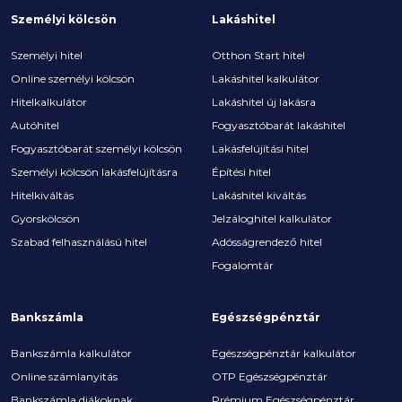
Személyi kölcsön
Lakáshitel
Személyi hitel
Otthon Start hitel
Online személyi kölcsön
Lakáshitel kalkulátor
Hitelkalkulátor
Lakáshitel új lakásra
Autóhitel
Fogyasztóbarát lakáshitel
Fogyasztóbarát személyi kölcsön
Lakásfelújítási hitel
Személyi kölcsön lakásfelújításra
Építési hitel
Hitelkiváltás
Lakáshitel kiváltás
Gyorskölcsön
Jelzáloghitel kalkulátor
Szabad felhasználású hitel
Adósságrendező hitel
Fogalomtár
Bankszámla
Egészségpénztár
Bankszámla kalkulátor
Egészségpénztár kalkulátor
Online számlanyitás
OTP Egészségpénztár
Bankszámla diákoknak
Prémium Egészségpénztár