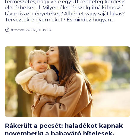
természetes, hogy vele együtt rengeteg kérdés is
előtérbe kerül. Milyen élettér szolgálná ki hosszú
távon is az igényeteket? Albérlet vagy saját lakás?
Terveztek-e gyermeket? És mindez hogyan
találkozik a pénzügyi lehetőségekkel? A jó döntés
frissítve: 2026. július 20.
ritkán csak pénzügyi vagy érzelmi dilemma: a
kettőnek találkoznia kell valahol félúton.
Rákerült a pecsét: haladékot kapnak
novemberig a babaváró hitelesek,