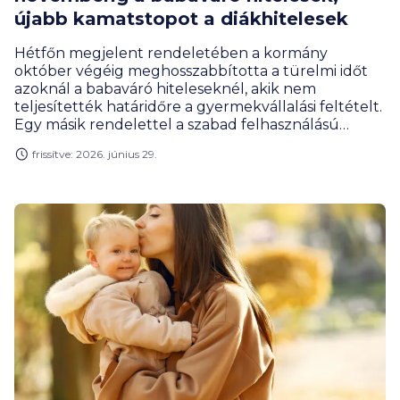
újabb kamatstopot a diákhitelesek
Hétfőn megjelent rendeletében a kormány
október végéig meghosszabbította a türelmi időt
azoknál a babaváró hiteleseknél, akik nem
teljesítették határidőre a gyermekvállalási feltételt.
Egy másik rendelettel a szabad felhasználású
diákhitel június végén lejáró kamatstopját tolták ki
frissítve: 2026. június 29.
2026 végéig.