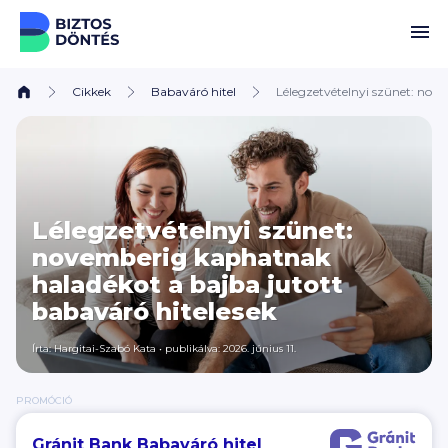
Ugrás a tartalomhoz
Cikkek
Babaváró hitel
Lélegzetvételnyi szünet: nov
Lélegzetvételnyi szünet:
novemberig kaphatnak
haladékot a bajba jutott
babaváró hitelesek
Írta:
Hargitai-Szabó Kata
•
publikálva: 2026. június 11.
PROMÓCIÓ
Gránit Bank Babaváró hitel