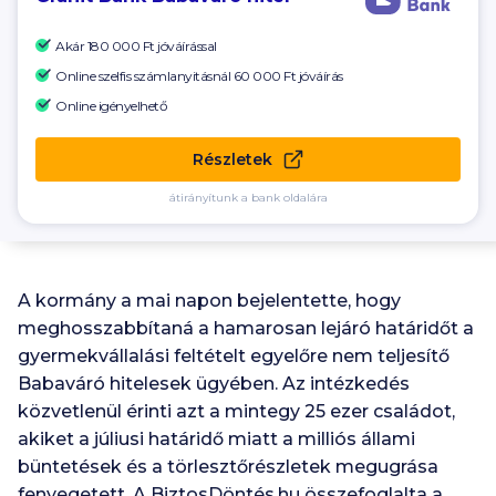
Akár
180 000 Ft
jóváírással
Online szelfis számlanyitásnál
60 000
Ft jóváírás
Online igényelhető
Részletek
átirányítunk a bank oldalára
A kormány a mai napon bejelentette, hogy
meghosszabbítaná a hamarosan lejáró határidőt a
gyermekvállalási feltételt egyelőre nem teljesítő
Babaváró hitelesek ügyében. Az intézkedés
közvetlenül érinti azt a mintegy 25 ezer családot,
akiket a júliusi határidő miatt a milliós állami
büntetések és a törlesztőrészletek megugrása
fenyegetett. A BiztosDöntés.hu összefoglalta a