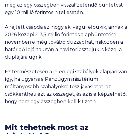
meg az egy összegben visszafizetendő büntetést
egy
10 millió
forintos hitel esetén.
A rejtett csapda az, hogy aki végül elbukik, annak a
2026 közepi
2-3,5 millió
forintos alapbüntetése
novemberre még tovább duzzadhat, miközben a
határidő lejárta után a havi törlesztőjük is közel a
duplájára ugrik.
Ez természetesen a jelenlegi szabályok alapján van
így, ha ugyanis a Pénzügyminisztérium
méltányosabb szabályokra tesz javaslatot, az
csökkentheti ezt az összeget, és az is elképzelhető,
hogy nem egy összegben kell kifizetni
Mit tehetnek most az