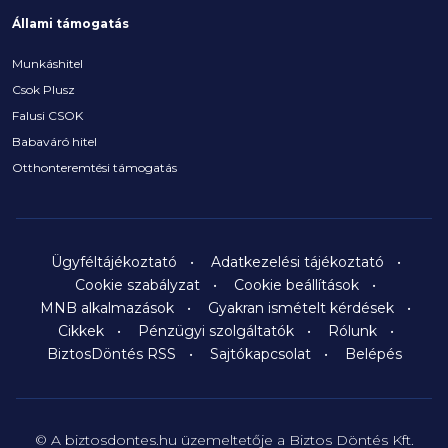
Állami támogatás
Munkáshitel
Csok Plusz
Falusi CSOK
Babaváró hitel
Otthonteremtési támogatás
Ügyféltájékoztató
Adatkezelési tájékoztató
Cookie szabályzat
Cookie beállítások
MNB alkalmazások
Gyakran ismételt kérdések
Cikkek
Pénzügyi szolgáltatók
Rólunk
BiztosDöntés RSS
Sajtókapcsolat
Belépés
© A biztosdontes.hu üzemeltetője a Biztos Döntés Kft.