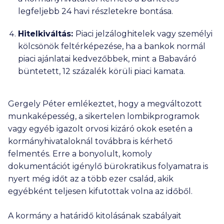
legfeljebb 24 havi részletekre bontása.
Hitelkiváltás:
Piaci jelzáloghitelek vagy személyi
kölcsönök feltérképezése, ha a bankok normál
piaci ajánlatai kedvezőbbek, mint a Babaváró
büntetett, 12 százalék körüli piaci kamata.
Gergely Péter emlékeztet, hogy a megváltozott
munkaképesség, a sikertelen lombikprogramok
vagy egyéb igazolt orvosi kizáró okok esetén a
kormányhivataloknál továbbra is kérhető
felmentés. Erre a bonyolult, komoly
dokumentációt igénylő bürokratikus folyamatra is
nyert még időt az a több ezer család, akik
egyébként teljesen kifutottak volna az időből.
A kormány a határidő kitolásának szabályait