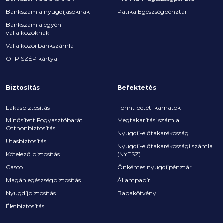
Bankszámla nyugdíjasoknak
Patika Egészségpénztár
Bankszámla egyéni
vállalkozóknak
Vállalkozói bankszámla
OTP SZÉP kártya
Biztosítás
Befektetés
Lakásbiztosítás
Forint betéti kamatok
Minősített Fogyasztóbarát
Megtakarítási számla
Otthonbiztosítás
Nyugdíj-előtakarékosság
Utasbiztosítás
Nyugdíj-előtakarékossági számla
Kötelező biztosítás
(NYESZ)
Casco
Önkéntes nyugdíjpénztár
Magán egészségbiztosítás
Állampapír
Nyugdíjbiztosítás
Babakötvény
Életbiztosítás