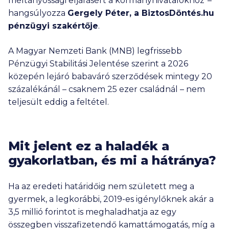
méltányossági eljárásért a kormányhivatalokhoz"–
hangsúlyozza
Gergely Péter, a BiztosDöntés.hu
pénzügyi szakértője
.
A Magyar Nemzeti Bank (MNB) legfrissebb
Pénzügyi Stabilitási Jelentése szerint a 2026
közepén lejáró babaváró szerződések mintegy 20
százalékánál – csaknem
25 ezer
családnál – nem
teljesült eddig a feltétel.
Mit jelent ez a haladék a
gyakorlatban, és mi a hátránya?
Ha az eredeti határidőig nem született meg a
gyermek, a legkorábbi, 2019-es igénylőknek akár a
3,5 millió
forintot is meghaladhatja az egy
összegben visszafizetendő kamattámogatás, míg a