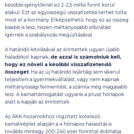
későbbi igénylőknél ez
2-2,5 millió
forint körül
alakul. Ezt az egyösszegű visszafizetési terhet tolta
most el a kormány. Elképzelhető, hogy ez az összeg
kisebb is lesz, hiszen méltányosabb elbírálást
ígérnek a szabályozás megújításával.
A határidő kitolásával az érintettek ugyan újabb
haladékot kapnak,
de azzal is számolniuk kell,
hogy ez növeli a későbbi visszafizetendő
összeget
. Ha az új határidő lejártáig sem sikerül
teljesíteni a gyermekvállalást, vagy nem kapnak
méltányossági felmentést, a számla még magasabb
lesz. A kamattámogatást ugyanis a plusz hónapok
alatt is kapják az érintettek.
Az ÁKK-hozamokhoz rögzített kötelező
kamatképlet alapján a 4 hónapos halasztás is
további mintegy
200-240 ezer
forinttal dobhatja