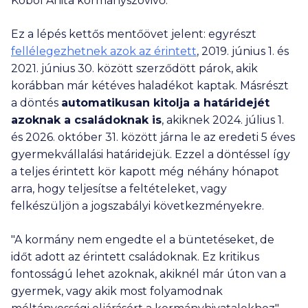
Köböl Anita kormányszóvivő.
Ez a lépés kettős mentőövet jelent: egyrészt
fellélegezhetnek azok az érintett
, 2019. június 1. és
2021. június 30. között szerződött párok, akik
korábban már kétéves haladékot kaptak. Másrészt
a döntés
automatikusan kitolja a határidejét
azoknak a családoknak is
, akiknek 2024. július 1.
és 2026. október 31. között járna le az eredeti 5 éves
gyermekvállalási határidejük. Ezzel a döntéssel így
a teljes érintett kör kapott még néhány hónapot
arra, hogy teljesítse a feltételeket, vagy
felkészüljön a jogszabályi következményekre.
"A kormány nem engedte el a büntetéseket, de
időt adott az érintett családoknak. Ez kritikus
fontosságú lehet azoknak, akiknél már úton van a
gyermek, vagy akik most folyamodnak