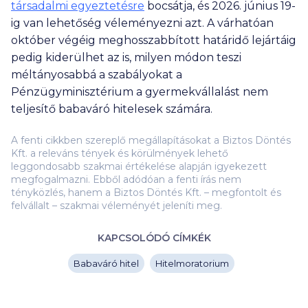
társadalmi egyeztetésre
bocsátja, és 2026. június 19-
ig van lehetőség véleményezni azt. A várhatóan
október végéig meghosszabbított határidő lejártáig
pedig kiderülhet az is, milyen módon teszi
méltányosabbá a szabályokat a
Pénzügyminisztérium a gyermekvállalást nem
teljesítő babaváró hitelesek számára.
A fenti cikkben szereplő megállapításokat a Biztos Döntés
Kft. a releváns tények és körülmények lehető
leggondosabb szakmai értékelése alapján igyekezett
megfogalmazni. Ebből adódóan a fenti írás nem
tényközlés, hanem a Biztos Döntés Kft. – megfontolt és
felvállalt – szakmai véleményét jeleníti meg.
KAPCSOLÓDÓ CÍMKÉK
Babaváró hitel
Hitelmoratorium