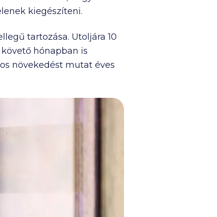
lenek kiegészíteni.
llegű tartozása. Utoljára 10
t követő hónapban is
tos növekedést mutat éves