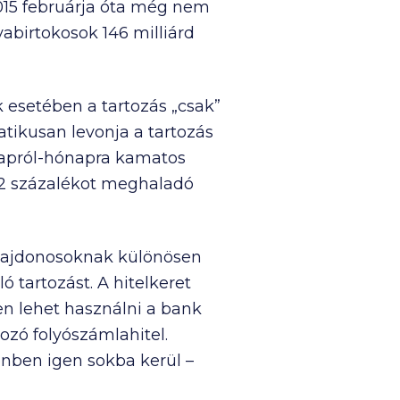
2015 februárja óta még nem
yabirtokosok 146 milliárd
 esetében a tartozás „csak”
tikusan levonja a tartozás
ónapról-hónapra kamatos
i 2 százalékot meghaladó
tulajdonosoknak különösen
ó tartozást. A hitelkeret
en lehet használni a bank
zó folyószámlahitel.
önben igen sokba kerül –