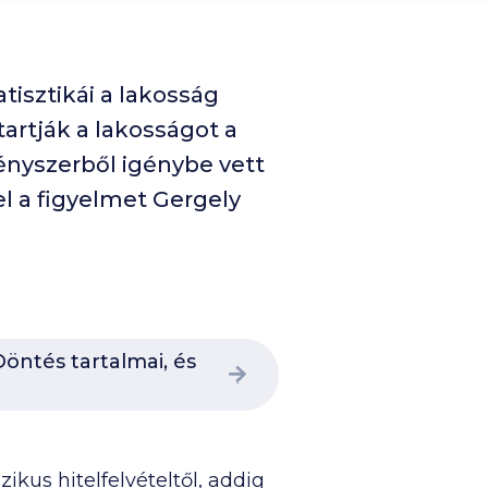
tisztikái a lakosság
artják a lakosságot a
ényszerből igénybe vett
el a figyelmet Gergely
öntés tartalmai, és
kus hitelfelvételtől, addig