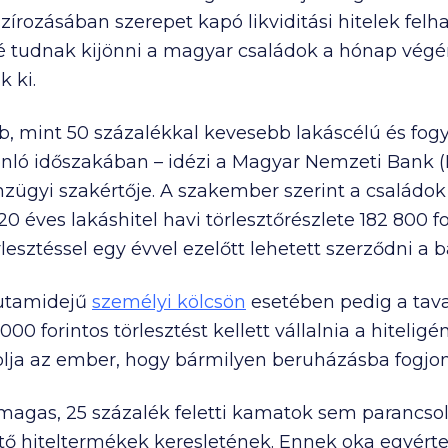
írozásában szerepet kapó likviditási hitelek fel
 tudnak kijönni a magyar családok a hónap végér
k ki.
, mint 50 százalékkal kevesebb lakáscélú és fogyas
nló időszakában – idézi a Magyar Nemzeti Bank (M
nzügyi szakértője. A szakember szerint a családok
 20 éves lakáshitel havi törlesztőrészlete
182 800
fo
esztéssel egy évvel ezelőtt lehetett szerződni a 
 futamidejű
személyi kölcsön
esetében pedig a tava
 000
forintos törlesztést kellett vállalnia a hitelig
lja az ember, hogy bármilyen beruházásba fogjon
magas, 25 százalék feletti kamatok sem parancso
zítő hiteltermékek keresletének. Ennek oka egyért