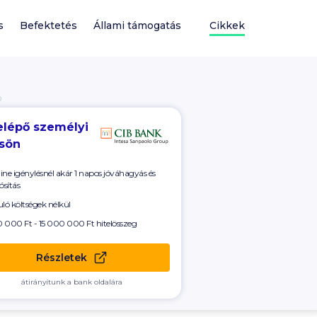
s
Befektetés
Állami támogatás
Cikkek
Ó
elépő személyi
csön
ine igénylésnél akár 1 napos jóváhagyás és
ósítás
uló költségek nélkül
 000 Ft - 15 000 000 Ft
hitelösszeg
Részletek
átirányítunk a bank oldalára