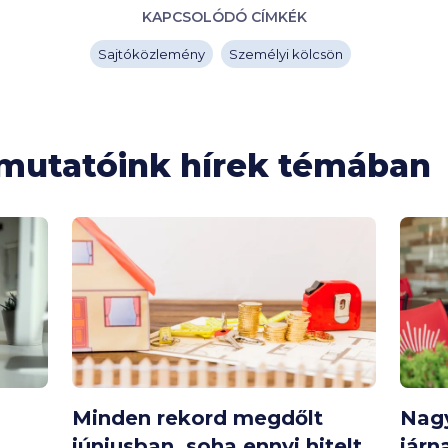
KAPCSOLÓDÓ CÍMKÉK
Sajtóközlemény
Személyi kölcsön
tmutatóink hírek témában
Minden rekord megdőlt
Nag
júniusban, soha ennyi hitelt
járn