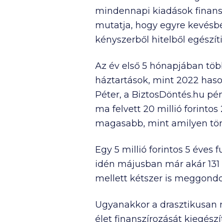
mindennapi kiadások finansz
mutatja, hogy egyre kevésbé
kényszerből hitelből egészíti
Az év első 5 hónapjában több
háztartások, mint 2022 haso
Péter, a BiztosDöntés.hu pé
ma felvett 20 millió forintos
magasabb, mint amilyen törl
Egy 5 millió forintos 5 éves
idén májusban már akár
131
mellett kétszer is meggondo
Ugyanakkor a drasztikusan 
élet finanszírozását kiegés