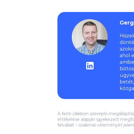
Gerg
Hisze
dönté
azokr
ahol 
amibe
bizto
ügyve
betét
közga
A fenti cikkben szereplő megállapít
értékelése alapján igyekezett megfo
felvállalt – szakmai véleményét jelen