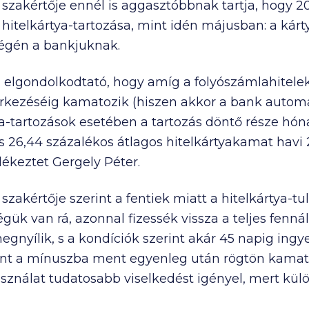
szakértője ennél is aggasztóbbnak tartja, hogy 
hitelkártya-tartozása, mint idén májusban: a kárt
 végén a bankjuknak.
 elgondolkodtató, hogy amíg a folyószámlahitelek
érkezéséig kamatozik (hiszen akkor a bank automa
tya-tartozások esetében a tartozás döntő része h
s 26,44 százalékos átlagos hitelkártyakamat hav
ékeztet Gergely Péter.
szakértője szerint a fentiek miatt a hitelkártya-
ük van rá, azonnal fizessék vissza a teljes fennáll
gnyílik, s a kondíciók szerint akár 45 napig ingy
nt a mínuszba ment egyenleg után rögtön kamato
sználat tudatosabb viselkedést igényel, mert kül