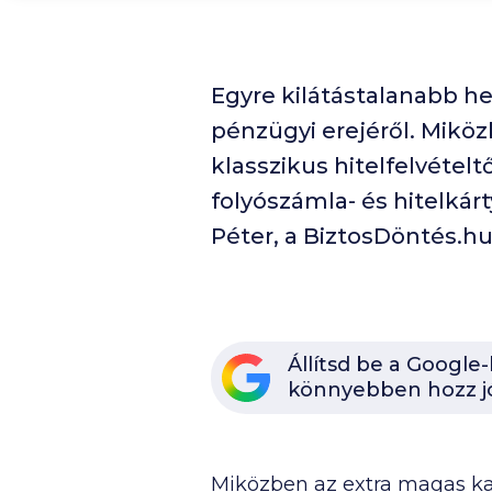
Egyre kilátástalanabb he
pénzügyi erejéről. Miköz
klasszikus hitelfelvétel
folyószámla- és hitelkár
Péter, a BiztosDöntés.hu
Állítsd be a Google
könnyebben hozz j
Miközben az extra magas kama