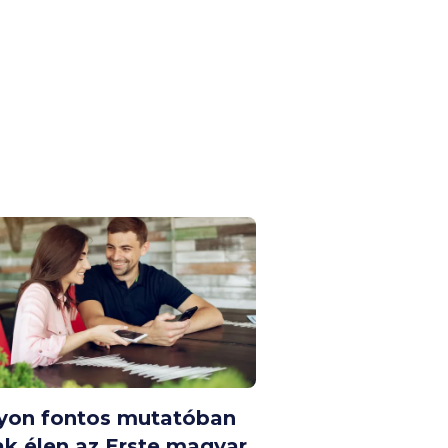
yon fontos mutatóban
ak élen az Erste magyar