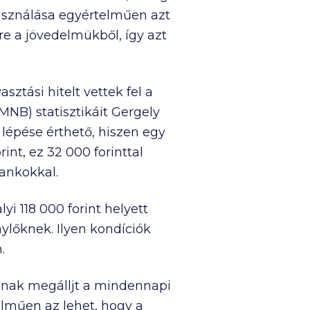
használása egyértelműen azt
e a jövedelmükből, így azt
ztási hitelt vettek fel a
NB) statisztikáit Gergely
 lépése érthető, hiszen egy
rint, ez
32 000
forinttal
bankokkal.
lyi
118 000
forint helyett
énylőknek. Ilyen kondíciók
.
lnak megálljt a mindennapi
elműen az lehet, hogy a