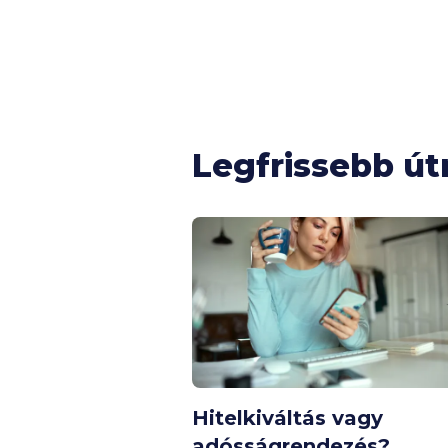
Legfrissebb ú
Hitelkiváltás vagy
adósságrendezés?