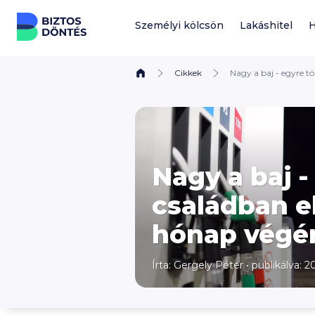
Ugrás a tartalomhoz
Személyi kölcsön
Lakáshitel
H
Cikkek
Nagy a baj - egyre t
Nagy a baj -
családban e
hónap végé
Írta:
Gergely Péter
•
publikálva: 20