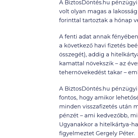
A BiztosDöntés.hu pénzügyi 
volt olyan magas a lakosság 
forinttal tartoztak a hónap
A fenti adat annak fényében
a következő havi fizetés be
összegét), addig a hitelkár
kamattal növekszik – az éve
tehernövekedést takar – eml
A BiztosDöntés.hu pénzügyi 
fontos, hogy amikor lehetőség
minden visszafizetés után me
pénzét – ami kedvezőbb, mi
Ugyanakkor a hitelkártya-ha
figyelmeztet Gergely Péter.