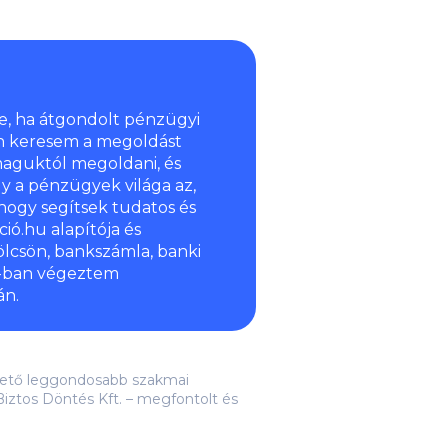
e, ha átgondolt pénzügyi
n keresem a megoldást
aguktól megoldani, és
y a pénzügyek világa az,
hogy segítsek tudatos és
ió.hu alapítója és
ölcsön, bankszámla, banki
6-ban végeztem
án.
lehető leggondosabb szakmai
iztos Döntés Kft. – megfontolt és