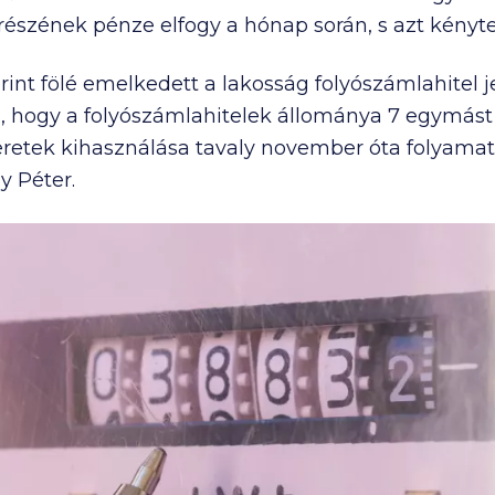
észének pénze elfogy a hónap során, s azt kényte
rint fölé emelkedett a lakosság folyószámlahitel je
ra, hogy a folyószámlahitelek állománya 7 egymás
retek kihasználása tavaly november óta folyama
y Péter.