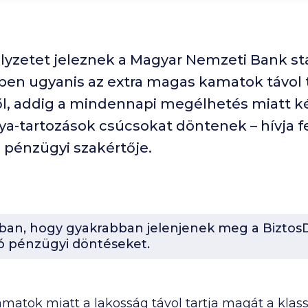
lyzetet jeleznek a Magyar Nemzeti Bank sta
ben ugyanis az extra magas kamatok távol t
től, addig a mindennapi megélhetés miatt k
tya-tartozások csúcsokat döntenek – hívja f
 pénzügyi szakértője.
-ban, hogy gyakrabban jelenjenek meg a BiztosD
ó pénzügyi döntéseket.
tok miatt a lakosság távol tartja magát a klasszi