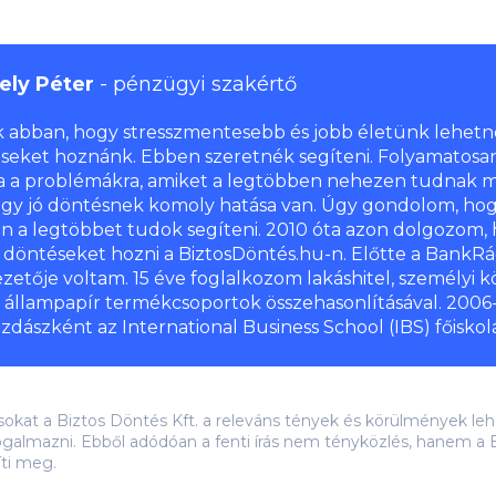
ely Péter
pénzügyi szakértő
k abban, hogy stresszmentesebb és jobb életünk lehetn
seket hoznánk. Ebben szeretnék segíteni. Folyamatosa
a a problémákra, amiket a legtöbben nehezen tudnak m
egy jó döntésnek komoly hatása van. Úgy gondolom, hog
n a legtöbbet tudok segíteni. 2010 óta azon dolgozom, 
s döntéseket hozni a BiztosDöntés.hu-n. Előtte a BankRác
zetője voltam. 15 éve foglalkozom lakáshitel, személyi k
, állampapír termékcsoportok összehasonlításával. 200
zdászként az International Business School (IBS) főiskol
ásokat a Biztos Döntés Kft. a releváns tények és körülmények 
galmazni. Ebből adódóan a fenti írás nem tényközlés, hanem a B
íti meg.