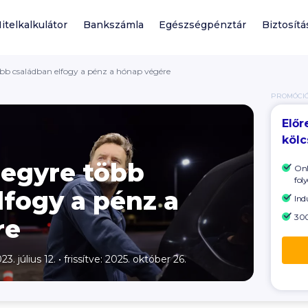
itelkalkulátor
Bankszámla
Egészségpénztár
Biztosítá
öbb családban elfogy a pénz a hónap végére
PROMÓCI
Előr
köl
 egyre több
Onl
foly
lfogy a pénz a
Ind
300
re
23. július 12.
•
frissítve: 2025. október 26.