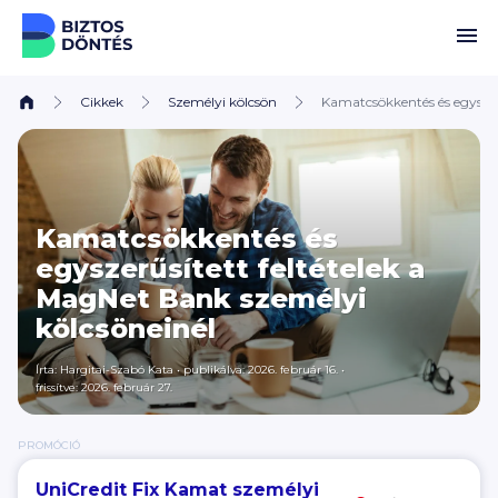
Ugrás a tartalomhoz
Cikkek
Személyi kölcsön
Kamatcsökkentés és egyszer
Kamatcsökkentés és
egyszerűsített feltételek a
MagNet Bank személyi
kölcsöneinél
Írta:
Hargitai-Szabó Kata
•
publikálva: 2026. február 16.
•
frissítve: 2026. február 27.
PROMÓCIÓ
UniCredit Fix Kamat személyi