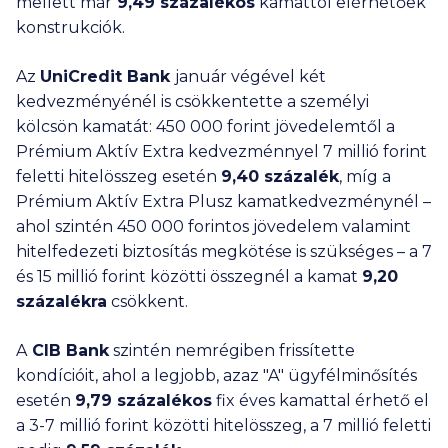
mellett már
9,49 százalékos
kamattól elérhetőek
konstrukciók.
Az
UniCredit Bank
január végével két
kedvezményénél is csökkentette a személyi
kölcsön kamatát:
450 000
forint jövedelemtől a
Prémium Aktív Extra kedvezménnyel
7 millió
forint
feletti hitelösszeg esetén
9,40 százalék
, míg a
Prémium Aktív Extra Plusz kamatkedvezménynél –
ahol szintén
450 000
forintos jövedelem valamint
hitelfedezeti biztosítás megkötése is szükséges – a 7
és
15 millió
forint közötti összegnél a kamat
9,20
százalékra
csökkent.
A
CIB Bank
szintén nemrégiben frissítette
kondícióit, ahol a legjobb, azaz "A" ügyfélminősítés
esetén
9,79 százalékos
fix éves kamattal érhető el
a
3-7 millió
forint közötti hitelösszeg, a
7 millió
feletti