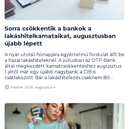
Sorra csökkentik a bankok a
lakáshitelkamataikat, augusztusban
újabb lépett
A nyár utolsó hónapjára egyértelmű fordulat állt be
a hazai lakáshiteleknél. A júliusban az OTP Bank
által megkezdett kamatcsökkentéshez augusztus
1-jétől már egy újabb nagybank, a CIB is
csatlakozott. Bár a lakáshitelezés csaknem 80
százalékát még mindig az államilag támogatott,
frissítve: 2026. augusztus 4.
maximum 3 százalékos kamatú kölcsönök teszik ki,
a tisztán piaci hitelek szerepe felértékelődik. A
kedvezményekre nem jogosultak mellett a
megemelkedett ingatlanárak miatt kiegészítésként
azoknak is szüksége lehet rájuk, akik Otthon
Startot vagy CSOK Pluszt vesznek fel.