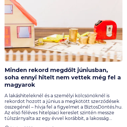
Minden rekord megdőlt júniusban,
soha ennyi hitelt nem vettek még fel a
magyarok
A lakáshiteleknél és a személyi kölcsönöknél is
rekordot hozott a június a megkötött szerződések
összegénél – hívja fel a figyelmet a BiztosDöntés.hu.
Az első féléves hitelpiaci kereslet szintén messze
túlszárnyalta az egy évvel korábbit, a lakosság
hitelportfóliójának mérete pedig már 14 000