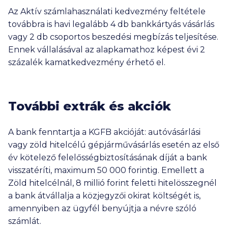
Az Aktív számlahasználati kedvezmény feltétele
továbbra is havi legalább 4 db bankkártyás vásárlás
vagy 2 db csoportos beszedési megbízás teljesítése.
Ennek vállalásával az alapkamathoz képest évi 2
százalék kamatkedvezmény érhető el.
További extrák és akciók
A bank fenntartja a KGFB akcióját: autóvásárlási
vagy zöld hitelcélú gépjárművásárlás esetén az első
év kötelező felelősségbiztosításának díját a bank
visszatéríti, maximum
50 000
forintig. Emellett a
Zöld hitelcélnál,
8 millió
forint feletti hitelösszegnél
a bank átvállalja a közjegyzői okirat költségét is,
amennyiben az ügyfél benyújtja a névre szóló
számlát.