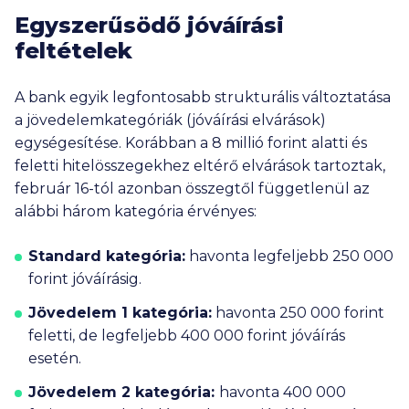
Egyszerűsödő jóváírási
feltételek
A bank egyik legfontosabb strukturális változtatása
a jövedelemkategóriák (jóváírási elvárások)
egységesítése. Korábban a
8 millió
forint alatti és
feletti hitelösszegekhez eltérő elvárások tartoztak,
február 16-tól azonban összegtől függetlenül az
alábbi három kategória érvényes:
Standard kategória:
havonta legfeljebb
250 000
forint jóváírásig.
Jövedelem 1 kategória:
havonta
250 000
forint
feletti, de legfeljebb
400 000
forint jóváírás
esetén.
Jövedelem 2 kategória:
havonta
400 000