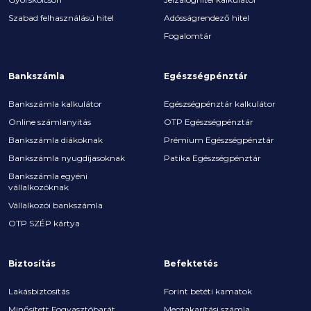
Szabad felhasználású hitel
Adósságrendező hitel
Fogalomtár
Bankszámla
Egészségpénztár
Bankszámla kalkulátor
Egészségpénztár kalkulátor
Online számlanyitás
OTP Egészségpénztár
Bankszámla diákoknak
Prémium Egészségpénztár
Bankszámla nyugdíjasoknak
Patika Egészségpénztár
Bankszámla egyéni
vállalkozóknak
Vállalkozói bankszámla
OTP SZÉP kártya
Biztosítás
Befektetés
Lakásbiztosítás
Forint betéti kamatok
Minősített Fogyasztóbarát
Megtakarítási számla