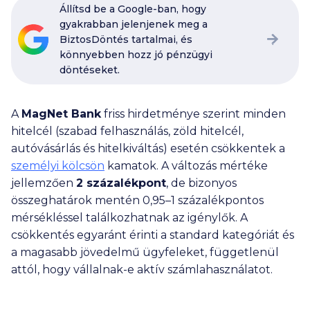
Állítsd be a Google-ban, hogy
gyakrabban jelenjenek meg a
BiztosDöntés tartalmai, és
könnyebben hozz jó pénzügyi
döntéseket.
A
MagNet Bank
friss hirdetménye szerint minden
hitelcél (szabad felhasználás, zöld hitelcél,
autóvásárlás és hitelkiváltás) esetén csökkentek a
személyi kölcsön
kamatok. A változás mértéke
jellemzően
2 százalékpont
, de bizonyos
összeghatárok mentén 0,95–1 százalékpontos
mérsékléssel találkozhatnak az igénylők. A
csökkentés egyaránt érinti a standard kategóriát és
a magasabb jövedelmű ügyfeleket, függetlenül
attól, hogy vállalnak-e aktív számlahasználatot.