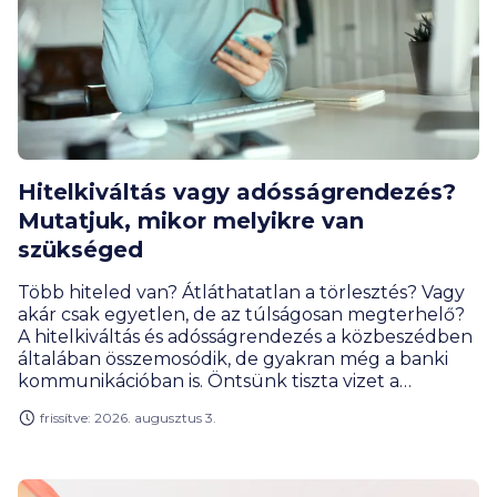
Hitelkiváltás vagy adósságrendezés?
Mutatjuk, mikor melyikre van
szükséged
Több hiteled van? Átláthatatlan a törlesztés? Vagy
akár csak egyetlen, de az túlságosan megterhelő?
A hitelkiváltás és adósságrendezés a közbeszédben
általában összemosódik, de gyakran még a banki
kommunikációban is. Öntsünk tiszta vizet a
pohárba. Tudd meg cikkünkből, mikor melyikről
frissítve: 2026. augusztus 3.
beszélünk, és milyen élethelyzetben lehet
hathatós segítség egyik vagy másik megoldás.