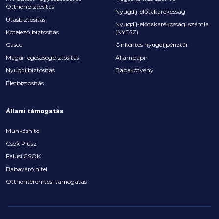
Otthonbiztosítás
Nyugdíj-előtakarékosság
Utasbiztosítás
Nyugdíj-előtakarékossági számla
Kötelező biztosítás
(NYESZ)
Casco
Önkéntes nyugdíjpénztár
Magán egészségbiztosítás
Állampapír
Nyugdíjbiztosítás
Babakötvény
Életbiztosítás
Állami támogatás
Munkáshitel
Csok Plusz
Falusi CSOK
Babaváró hitel
Otthonteremtési támogatás