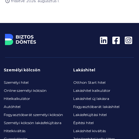
frissítve: 2026. augusztus 1.
milliárd forint közelében mozog.
Személyi kölcsön
Lakáshitel
Személyi hitel
Otthon Start hitel
Online személyi kölcsön
Lakáshitel kalkulátor
Hitelkalkulátor
Lakáshitel új lakásra
Autóhitel
Fogyasztóbarát lakáshitel
Fogyasztóbarát személyi kölcsön
Lakásfelújítási hitel
Személyi kölcsön lakásfelújításra
Építési hitel
Hitelkiváltás
Lakáshitel kiváltás
Gyorskölcsön
Jelzáloghitel kalkulátor