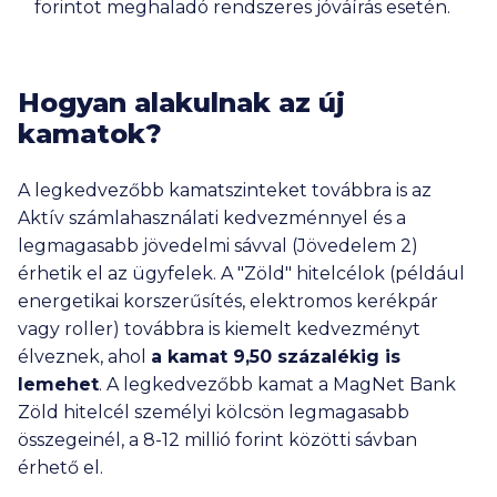
forintot meghaladó rendszeres jóváírás esetén.
Hogyan alakulnak az új
kamatok?
A legkedvezőbb kamatszinteket továbbra is az
Aktív számlahasználati kedvezménnyel és a
legmagasabb jövedelmi sávval (Jövedelem 2)
érhetik el az ügyfelek. A "Zöld" hitelcélok (például
energetikai korszerűsítés, elektromos kerékpár
vagy roller) továbbra is kiemelt kedvezményt
élveznek, ahol
a kamat 9,50 százalékig is
lemehet
. A legkedvezőbb kamat a MagNet Bank
Zöld hitelcél személyi kölcsön legmagasabb
összegeinél, a
8-12 millió
forint közötti sávban
érhető el.