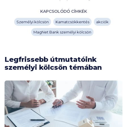
KAPCSOLÓDÓ CÍMKÉK
Személyi kölcsön
Kamatcsökkentés
akciók
MagNet Bank személyi kölcsön
Legfrissebb útmutatóink
személyi kölcsön témában