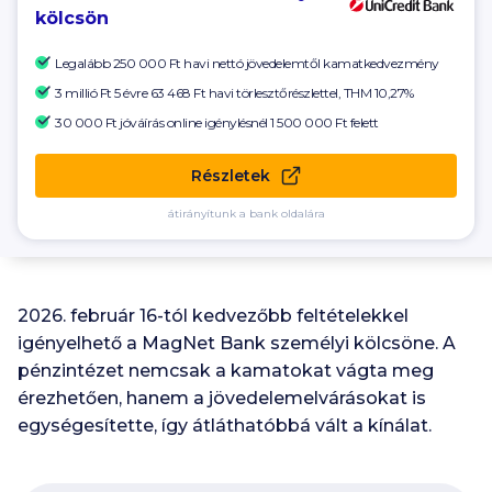
kölcsön
Legalább
250 000
Ft havi nettó jövedelemtől kamatkedvezmény
3 millió Ft 5 évre
63 468 Ft
havi törlesztőrészlettel, THM 10,27%
30 000 Ft
jóváírás online igénylésnél
1 500 000
Ft felett
Részletek
átirányítunk a bank oldalára
2026. február 16-tól kedvezőbb feltételekkel
igényelhető a MagNet Bank személyi kölcsöne. A
pénzintézet nemcsak a kamatokat vágta meg
érezhetően, hanem a jövedelemelvárásokat is
egységesítette, így átláthatóbbá vált a kínálat.