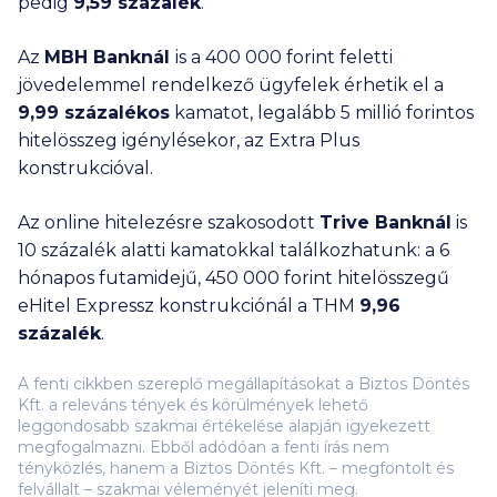
pedig
9,59 százalék
.
Az
MBH Banknál
is a
400 000
forint feletti
jövedelemmel rendelkező ügyfelek érhetik el a
9,99 százalékos
kamatot, legalább
5 millió
forintos
hitelösszeg igénylésekor, az Extra Plus
konstrukcióval.
Az online hitelezésre szakosodott
Trive Banknál
is
10 százalék alatti kamatokkal találkozhatunk: a 6
hónapos futamidejű,
450 000
forint hitelösszegű
eHitel Expressz konstrukciónál a THM
9,96
százalék
.
A fenti cikkben szereplő megállapításokat a Biztos Döntés
Kft. a releváns tények és körülmények lehető
leggondosabb szakmai értékelése alapján igyekezett
megfogalmazni. Ebből adódóan a fenti írás nem
tényközlés, hanem a Biztos Döntés Kft. – megfontolt és
felvállalt – szakmai véleményét jeleníti meg.