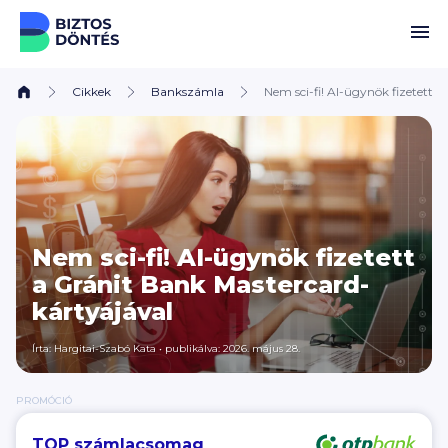
Ugrás a tartalomhoz
Cikkek
Bankszámla
Nem sci-fi! AI-ügynök fizetett 
Nem sci-fi! AI-ügynök fizetett
a Gránit Bank Mastercard-
kártyájával
Írta:
Hargitai-Szabó Kata
•
publikálva: 2026. május 28.
PROMÓCIÓ
TOP számlacsomag