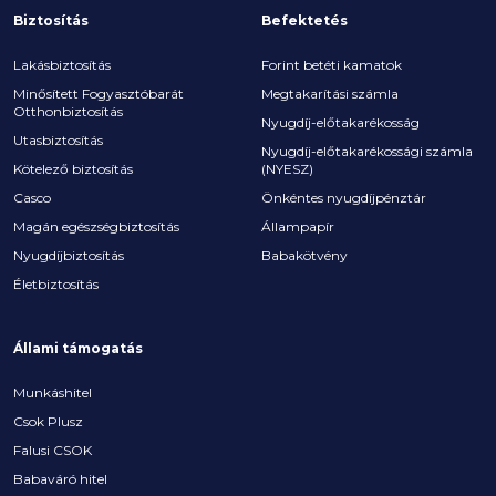
Biztosítás
Befektetés
Lakásbiztosítás
Forint betéti kamatok
Minősített Fogyasztóbarát
Megtakarítási számla
Otthonbiztosítás
Nyugdíj-előtakarékosság
Utasbiztosítás
Nyugdíj-előtakarékossági számla
Kötelező biztosítás
(NYESZ)
Casco
Önkéntes nyugdíjpénztár
Magán egészségbiztosítás
Állampapír
Nyugdíjbiztosítás
Babakötvény
Életbiztosítás
Állami támogatás
Munkáshitel
Csok Plusz
Falusi CSOK
Babaváró hitel