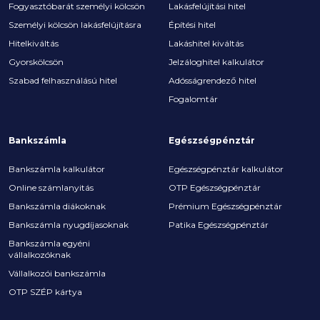
Fogyasztóbarát személyi kölcsön
Lakásfelújítási hitel
Személyi kölcsön lakásfelújításra
Építési hitel
Hitelkiváltás
Lakáshitel kiváltás
Gyorskölcsön
Jelzáloghitel kalkulátor
Szabad felhasználású hitel
Adósságrendező hitel
Fogalomtár
Bankszámla
Egészségpénztár
Bankszámla kalkulátor
Egészségpénztár kalkulátor
Online számlanyitás
OTP Egészségpénztár
Bankszámla diákoknak
Prémium Egészségpénztár
Bankszámla nyugdíjasoknak
Patika Egészségpénztár
Bankszámla egyéni
vállalkozóknak
Vállalkozói bankszámla
OTP SZÉP kártya