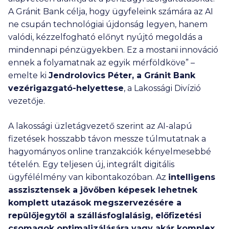
A Gránit Bank célja, hogy ügyfeleink számára az AI
ne csupán technológiai újdonság legyen, hanem
valódi, kézzelfogható előnyt nyújtó megoldás a
mindennapi pénzügyekben. Ez a mostani innováció
ennek a folyamatnak az egyik mérföldköve” –
emelte ki
Jendrolovics Péter
, a Gránit Bank
vezérigazgató-helyettese
, a Lakossági Divízió
vezetője.
A lakossági üzletágvezető szerint az AI-alapú
fizetések hosszabb távon messze túlmutatnak a
hagyományos online tranzakciók kényelmesebbé
tételén. Egy teljesen új, integrált digitális
ügyfélélmény van kibontakozóban. Az
intelligens
asszisztensek a jövőben képesek lehetnek
komplett utazások megszervezésére a
repülőjegytől a szállásfoglalásig, előfizetési
csomagok optimalizálására vagy akár komplex