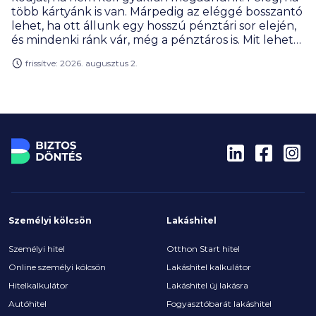
több kártyánk is van. Márpedig az eléggé bosszantó
lehet, ha ott állunk egy hosszú pénztári sor elején,
és mindenki ránk vár, még a pénztáros is. Mit lehet
gyorsan tenni ilyenkor?
frissítve: 2026. augusztus 2.
Személyi kölcsön
Lakáshitel
Személyi hitel
Otthon Start hitel
Online személyi kölcsön
Lakáshitel kalkulátor
Hitelkalkulátor
Lakáshitel új lakásra
Autóhitel
Fogyasztóbarát lakáshitel