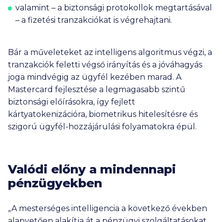
valamint – a biztonsági protokollok megtartásával
– a fizetési tranzakciókat is végrehajtani.
Bár a műveleteket az intelligens algoritmus végzi, a
tranzakciók feletti végső irányítás és a jóváhagyás
joga mindvégig az ügyfél kezében marad. A
Mastercard fejlesztése a legmagasabb szintű
biztonsági előírásokra, így fejlett
kártyatokenizációra, biometrikus hitelesítésre és
szigorú ügyfél-hozzájárulási folyamatokra épül.
Valódi előny a mindennapi
pénzügyekben
„A mesterséges intelligencia a következő években
alapvetően alakítja át a pénzügyi szolgáltatásokat.