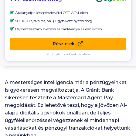
Átalánydíjas készpénzfelvétel OTP ATM-eken
50 000 Ft
jóváírás, ha új ügyfélként nyitod meg
Díjmentes számlavezetés és bankkártya az első évben
Részletek
átirányítunk a bank oldalára
A mesterséges intelligencia már a pénzügyeinket
is gyökeresen megváltoztatja. A Gránit Bank
sikeresen tesztelte a Mastercard Agent Pay
megoldását. Ez lehetővé teszi, hogy a jövőben AI-
alapú digitális ügynökök önállóan, de teljes
ügyfélellenőrzéssel végezzenek el mindennapi
vásárlásokat és pénzügyi tranzakciókat helyettünk
a nevünkben.