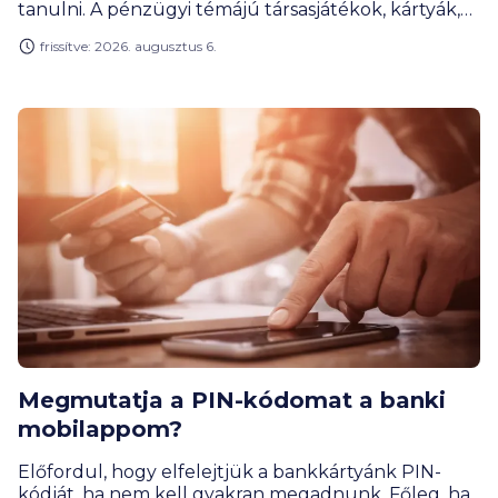
tanulni. A pénzügyi témájú társasjátékok, kártyák,
online megoldások és szerepjátékok úgy tanítanak
frissítve: 2026. augusztus 6.
meg tervezni, mérlegelni, gyűjteni vagy éppen
döntéseket hozni, hogy közben a gyerekek
számára mindez élmény marad, nem tananyag. A
BiztosDöntés.hu gyűjtéséből kiderül, hogy akár az
egyetemisták is találnak olyan játékot, ami segít
nekik meghozni az első nagy pénzügyi
elhatározásukat.
Megmutatja a PIN-kódomat a banki
mobilappom?
Előfordul, hogy elfelejtjük a bankkártyánk PIN-
kódját, ha nem kell gyakran megadnunk. Főleg, ha