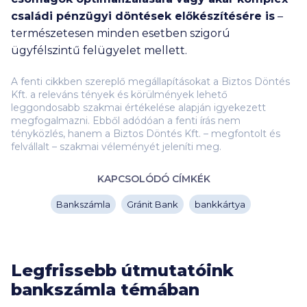
családi pénzügyi döntések előkészítésére is
–
természetesen minden esetben szigorú
ügyfélszintű felügyelet mellett.
A fenti cikkben szereplő megállapításokat a Biztos Döntés
Kft. a releváns tények és körülmények lehető
leggondosabb szakmai értékelése alapján igyekezett
megfogalmazni. Ebből adódóan a fenti írás nem
tényközlés, hanem a Biztos Döntés Kft. – megfontolt és
felvállalt – szakmai véleményét jeleníti meg.
KAPCSOLÓDÓ CÍMKÉK
Bankszámla
Gránit Bank
bankkártya
Legfrissebb útmutatóink
bankszámla témában