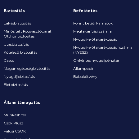
Biztosítás
Befektetés
Lakásbiztosítás
Forint betéti kamatok
Minősített Fogyasztóbarát
Megtakarítási számla
Otthonbiztosítás
Nyugdíj-előtakarékosság
Utasbiztosítás
Nyugdíj-előtakarékossági számla
Kötelező biztosítás
(NYESZ)
Casco
Önkéntes nyugdíjpénztár
Magán egészségbiztosítás
Állampapír
Nyugdíjbiztosítás
Babakötvény
Életbiztosítás
Állami támogatás
Munkáshitel
Csok Plusz
Falusi CSOK