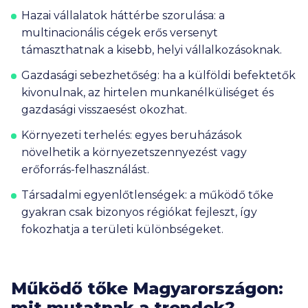
Hazai vállalatok háttérbe szorulása:
a
multinacionális cégek erős versenyt
támaszthatnak a kisebb, helyi vállalkozásoknak.
Gazdasági sebezhetőség:
ha a külföldi befektetők
kivonulnak, az hirtelen munkanélküliséget és
gazdasági visszaesést okozhat.
Környezeti terhelés:
egyes beruházások
növelhetik a környezetszennyezést vagy
erőforrás-felhasználást.
Társadalmi egyenlőtlenségek:
a működő tőke
gyakran csak bizonyos régiókat fejleszt, így
fokozhatja a területi különbségeket.
Működő tőke Magyarországon:
mit mutatnak a trendek?