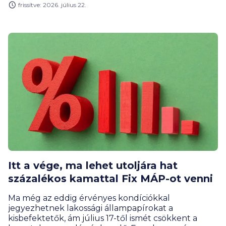
frissítve: 2026. július 22.
a jövedelmünk egy jelentős részét. Az apró
kiadások egyre nagyobb szeletet hasítanak ki a havi
bevételekből, és gyakran úgy folyik ki akár
százezres összeg a kezünkből, hogy nem tudjuk,
mire. Elemzésünkben megmutatjuk, mi ez a
jelenség, és mit tehetünk ellene.
Itt a vége, ma lehet utoljára hat
százalékos kamattal Fix MÁP-ot venni
Ma még az eddig érvényes kondíciókkal
jegyezhetnek lakossági állampapírokat a
kisbefektetők, ám július 17-től ismét csökkent a