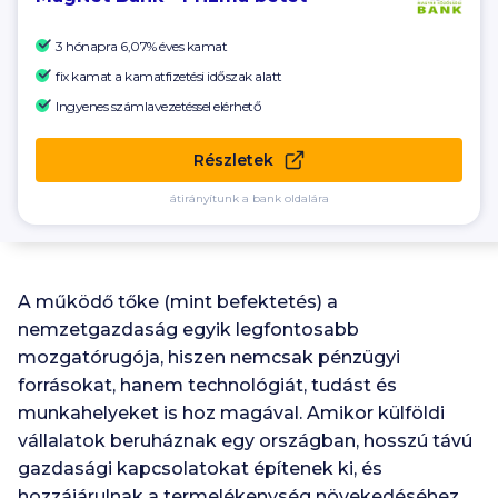
3 hónapra 6,07% éves kamat
fix kamat a kamatfizetési időszak alatt
Ingyenes számlavezetéssel elérhető
Részletek
átirányítunk a bank oldalára
A működő tőke (mint befektetés) a
nemzetgazdaság egyik legfontosabb
mozgatórugója, hiszen nemcsak pénzügyi
forrásokat, hanem technológiát, tudást és
munkahelyeket is hoz magával. Amikor külföldi
vállalatok beruháznak egy országban, hosszú távú
gazdasági kapcsolatokat építenek ki, és
hozzájárulnak a termelékenység növekedéséhez.