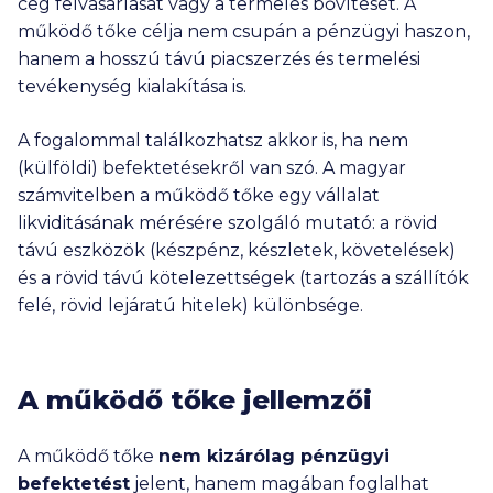
cég felvásárlását vagy a termelés bővítését. A
működő tőke célja nem csupán a pénzügyi haszon,
hanem a hosszú távú piacszerzés és termelési
tevékenység kialakítása is.
A fogalommal találkozhatsz akkor is, ha nem
(külföldi) befektetésekről van szó. A magyar
számvitelben a működő tőke egy vállalat
likviditásának mérésére szolgáló mutató: a rövid
távú eszközök (készpénz, készletek, követelések)
és a rövid távú kötelezettségek (tartozás a szállítók
felé, rövid lejáratú hitelek) különbsége.
A működő tőke jellemzői
A működő tőke
nem kizárólag pénzügyi
befektetést
jelent, hanem magában foglalhat