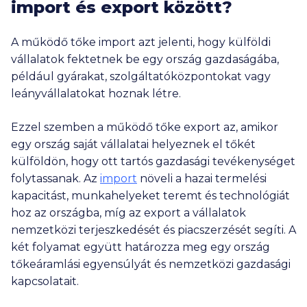
import és export között?
A működő tőke import azt jelenti, hogy külföldi
vállalatok fektetnek be egy ország gazdaságába,
például gyárakat, szolgáltatóközpontokat vagy
leányvállalatokat hoznak létre.
Ezzel szemben a működő tőke export az, amikor
egy ország saját vállalatai helyeznek el tőkét
külföldön, hogy ott tartós gazdasági tevékenységet
folytassanak. Az
import
növeli a hazai termelési
kapacitást, munkahelyeket teremt és technológiát
hoz az országba, míg az export a vállalatok
nemzetközi terjeszkedését és piacszerzését segíti. A
két folyamat együtt határozza meg egy ország
tőkeáramlási egyensúlyát és nemzetközi gazdasági
kapcsolatait.