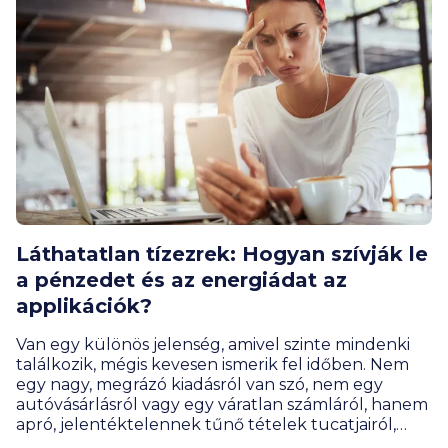
Láthatatlan tízezrek: Hogyan szívják le
a pénzedet és az energiádat az
applikációk?
Van egy különös jelenség, amivel szinte mindenki
találkozik, mégis kevesen ismerik fel időben. Nem
egy nagy, megrázó kiadásról van szó, nem egy
autóvásárlásról vagy egy váratlan számláról, hanem
apró, jelentéktelennek tűnő tételek tucatjairól,
amelyek havonta szépen csendben elszivárogtatják