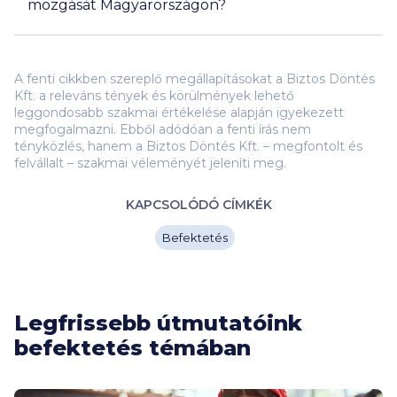
mozgását Magyarországon?
A fenti cikkben szereplő megállapításokat a Biztos Döntés
Kft. a releváns tények és körülmények lehető
leggondosabb szakmai értékelése alapján igyekezett
megfogalmazni. Ebből adódóan a fenti írás nem
találhatod
tényközlés, hanem a Biztos Döntés Kft. – megfontolt és
felvállalt – szakmai véleményét jeleníti meg.
KAPCSOLÓDÓ CÍMKÉK
Befektetés
Legfrissebb útmutatóink
befektetés témában