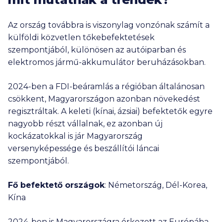
Az ország továbbra is viszonylag vonzónak számít a
külföldi közvetlen tőkebefektetések
szempontjából, különösen az autóiparban és
elektromos jármű-akkumulátor beruházásokban.
2024-ben a FDI-beáramlás a régióban általánosan
csökkent, Magyarországon azonban növekedést
regisztráltak. A keleti (kínai, ázsiai) befektetők egyre
nagyobb részt vállalnak, ez azonban új
kockázatokkal is jár Magyarország
versenyképessége és beszállítói láncai
szempontjából.
Fő befektető országok
: Németország, Dél-Korea,
Kína
2024-ben is Magyarországra érkezett az Európába