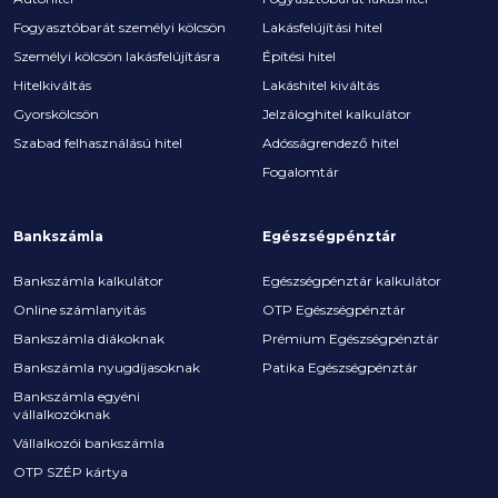
Fogyasztóbarát személyi kölcsön
Lakásfelújítási hitel
Személyi kölcsön lakásfelújításra
Építési hitel
Hitelkiváltás
Lakáshitel kiváltás
Gyorskölcsön
Jelzáloghitel kalkulátor
Szabad felhasználású hitel
Adósságrendező hitel
Fogalomtár
Bankszámla
Egészségpénztár
Bankszámla kalkulátor
Egészségpénztár kalkulátor
Online számlanyitás
OTP Egészségpénztár
Bankszámla diákoknak
Prémium Egészségpénztár
Bankszámla nyugdíjasoknak
Patika Egészségpénztár
Bankszámla egyéni
vállalkozóknak
Vállalkozói bankszámla
OTP SZÉP kártya