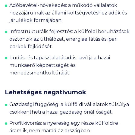
Adóbevétel-növekedés:
a működő vállalatok
hozzájárulnak az állami költségvetéshez adók és
járulékok formájában.
Infrastrukturális fejlesztés:
a külföldi beruházások
ösztönzik az úthálózat, energiaellátás és ipari
parkok fejlődését.
Tudás- és tapasztalatátadás:
javítja a hazai
munkaerő képzettségét és
menedzsmentkultúráját.
Lehetséges negatívumok
Gazdasági függőség:
a külföldi vállalatok túlsúlya
csökkentheti a hazai gazdaság önállóságát.
Profitkivonás:
a nyereség egy része külföldre
áramlik, nem marad az országban.