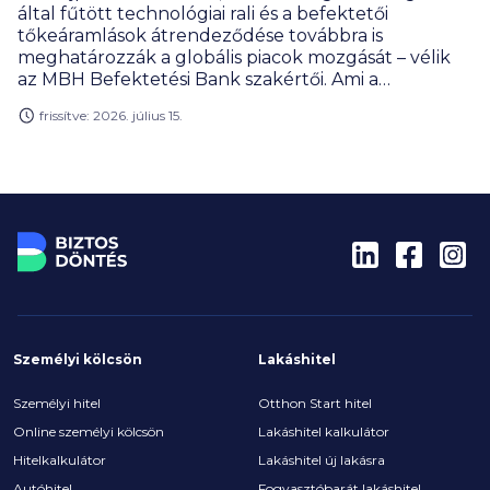
által fűtött technológiai rali és a befektetői
tőkeáramlások átrendeződése továbbra is
meghatározzák a globális piacok mozgását – vélik
az MBH Befektetési Bank szakértői. Ami a
magyarországi kilátásokat illeti, egyre több tényező
frissítve: 2026. július 15.
támogatja a pozitív befektetői megítélést. A
szakértők szerint a forint euróval szembeni
árfolyama a jelenlegi szint körül mozoghat, a
jegybanki alapkamat pedig 5 százalék alá
süllyedhet az előttünk álló időszakban, miközben
az éves, átlagos infláció 2,2 százalék körül alakulhat
2026-ban.
Személyi kölcsön
Lakáshitel
Személyi hitel
Otthon Start hitel
Online személyi kölcsön
Lakáshitel kalkulátor
Hitelkalkulátor
Lakáshitel új lakásra
Autóhitel
Fogyasztóbarát lakáshitel