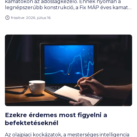
kamatokon az adósságkezelő. Ennek nyomán a
legnépszerűbb konstrukció, a Fix MÁP éves kamata
az eddigi 6-ról 5,50 százalékra csökken. Május óta
frissítve: 2026. július 16.
minden hónapban vágott a lakossági állampapírok
kamataiból az ÁKK, ami értelemszerűen jót tesz a
keresletnek is. A lakossági ügyfelek értékpapír-
vásárlásait a bankok is igyekeznek ösztönözni.
Ezekre érdemes most figyelni a
befektetéseknél
Az olajpiaci kockázatok, a mesterséges intelligencia