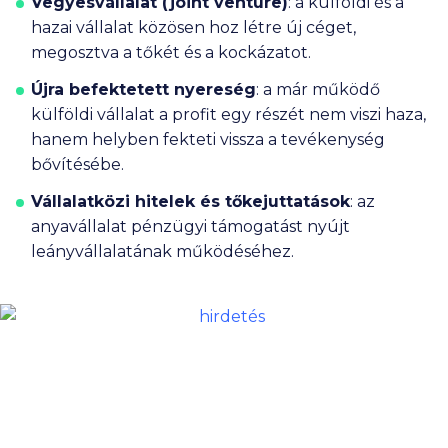
Vegyesvállalat (joint venture)
:
a külföldi és a
hazai vállalat közösen hoz létre új céget,
megosztva a tőkét és a kockázatot.
Újra befektetett nyereség
:
a már működő
külföldi vállalat a profit egy részét nem viszi haza,
hanem helyben fekteti vissza a tevékenység
bővítésébe.
Vállalatközi hitelek és tőkejuttatások
:
az
anyavállalat pénzügyi támogatást nyújt
leányvállalatának működéséhez.