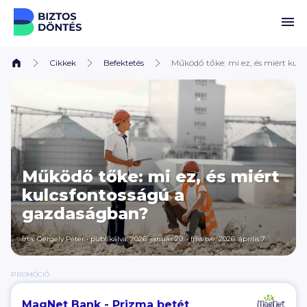
Ugrás a tartalomhoz
Cikkek
Befektetés
Működő tőke: mi ez, és miért kul
Működő tőke: mi ez, és miért
kulcsfontosságú a
gazdaságban?
Írta:
Gergely Péter
•
publikálva: 2026. január 20.
•
frissítve: 2026. április 7.
PROMÓCIÓ
MagNet Bank - Prizma betét