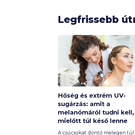
Legfrissebb ú
Hőség és extrém UV-
sugárzás: amit a
melanómáról tudni kell,
mielőtt túl késő lenne
A csúcsokat döntő melegen túl