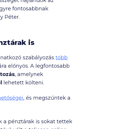
sszeget hajlandók az
 egyre fontosabbnak
y Péter.
nztárak is
vonatkozó szabályozás
több
ra előnyös. A legfontosabb
tozás
, amelynek
l
lehetett költeni.
hetőségei
, és megszűntek a
a pénztárak is sokat tettek