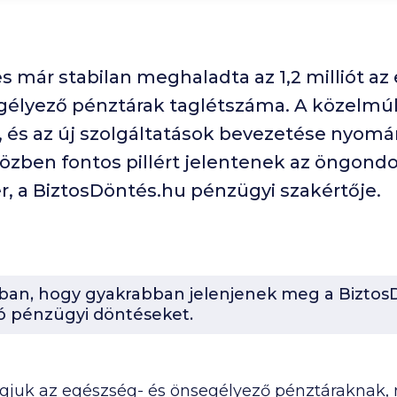
s már stabilan meghaladta az 1,2 milliót az
gélyező pénztárak taglétszáma. A közelmú
 és az új szolgáltatások bevezetése nyom
zben fontos pillért jelentenek az öngondos
r, a BiztosDöntés.hu pénzügyi szakértője.
-ban, hogy gyakrabban jelenjenek meg a BiztosD
ó pénzügyi döntéseket.
gjuk az egészség- és önsegélyező pénztáraknak, 