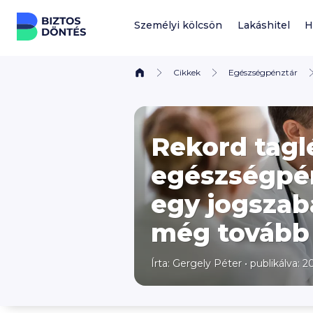
Ugrás a tartalomhoz
Személyi kölcsön
Lakáshitel
H
Cikkek
Egészségpénztár
Rekord tagl
egészségpén
egy jogszab
még tovább
Írta:
Gergely Péter
•
publikálva: 20