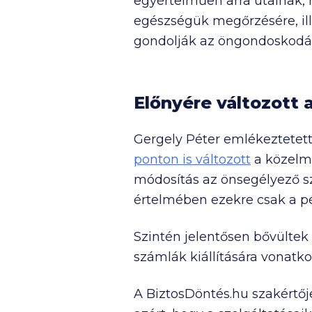
egyértelműen arra utalnak,
egészségük megőrzésére, ill
gondolják az öngondoskodásna
Előnyére változott 
Gergely Péter emlékeztetett
ponton is változott
a közelmú
módosítás az önsegélyező sz
értelmében ezekre csak a p
Szintén jelentősen bővültek
számlák kiállítására vonatkoz
A BiztosDöntés.hu szakértőj