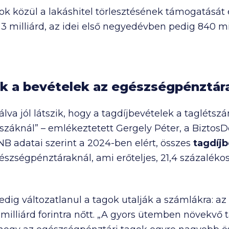
ok közül a lakáshitel törlesztésének támogatását
t
3 milliárd
, az idei első negyedévben pedig
840 mi
 a bevételek az egészségpénztár
álva jól látszik, hogy a tagdíjbevételek a taglétsz
áknál” – emlékeztetett Gergely Péter, a Biztos
NB adatai szerint a 2024-ben elért, összes
tagdíj
észségpénztáraknál, ami erőteljes, 21,4 százalék
dig változatlanul a tagok utalják a számlákra: az 
 milliárd
forintra nőtt. „A gyors ütemben növekvő 