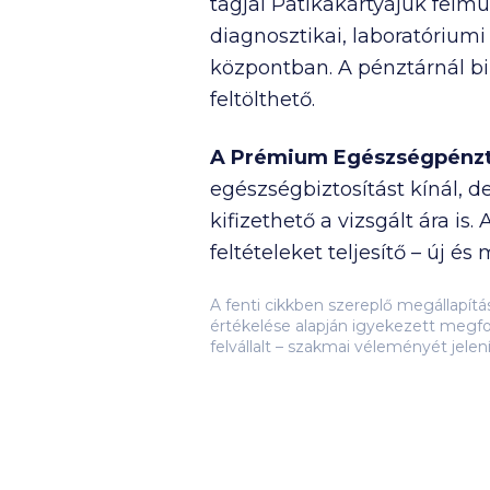
tagjai Patikakártyájuk felm
diagnosztikai, laboratórium
központban. A pénztárnál bi
feltölthető.
A Prémium Egészségpénzt
egészségbiztosítást kínál, d
kifizethető a vizsgált ára i
feltételeket teljesítő – új 
A fenti cikkben szereplő megállapít
értékelése alapján igyekezett megfo
felvállalt – szakmai véleményét jelen