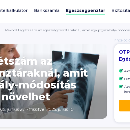
itelkalkulátor
Bankszámla
Egészségpénztár
Biztosít
Rekord taglétszám az egészségpénztáraknál, amit egy jogszabály-módos
PROMÓCI
OTP
étszám az
Egé
ztáraknál, amit
Ak
Biz
ály-módosítás
Az 
ker
 növelhet
25. június 27.
•
frissítve: 2025. július 10.