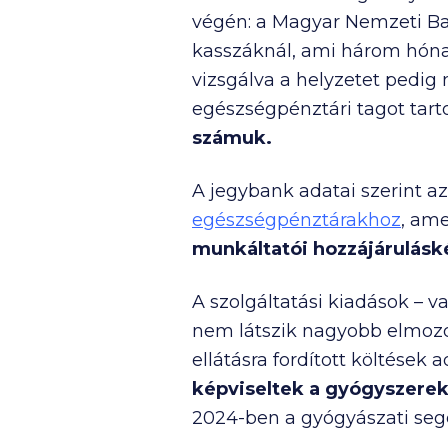
végén: a Magyar Nemzeti Ba
kasszáknál, ami három hónap
vizsgálva a helyzetet pedi
egészségpénztári tagot tart
számuk.
A jegybank adatai szerint a
egészségpénztárakhoz
, ame
munkáltatói hozzájárulásk
A szolgáltatási kiadások – 
nem látszik nagyobb elmozd
ellátásra fordított költése
képviseltek a gyógyszerek
2024-ben a gyógyászati segé