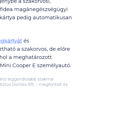
génybe a szakorvosi,
 Affidea magánegészségügyi
i kártya pedig automatikusan
égkártyát
és
ztható a szakorvos, de előre
 ahol a meghatározott
y Mini Cooper E személyautó.
lehető leggondosabb szakmai
iztos Döntés Kft. – megfontolt és