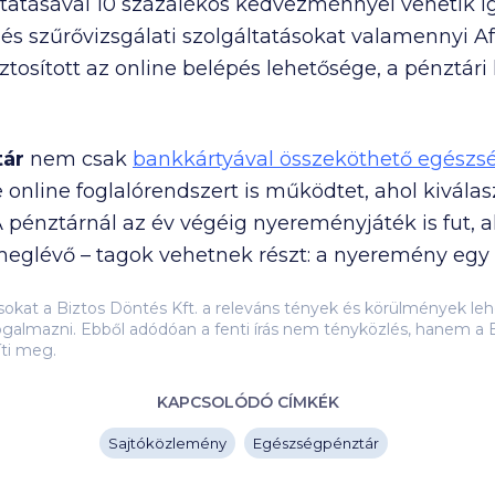
utatásával 10 százalékos kedvezménnyel vehetik i
i és szűrővizsgálati szolgáltatásokat valamennyi
ztosított az online belépés lehetősége, a pénztár
ár
nem csak
bankkártyával összeköthető egészs
e online foglalórendszert is működtet, ahol kiválas
s. A pénztárnál az év végéig nyereményjáték is fut,
és meglévő – tagok vehetnek részt: a nyeremény eg
ásokat a Biztos Döntés Kft. a releváns tények és körülmények 
galmazni. Ebből adódóan a fenti írás nem tényközlés, hanem a B
íti meg.
KAPCSOLÓDÓ CÍMKÉK
Sajtóközlemény
Egészségpénztár