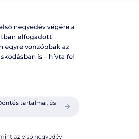
 első negyedév végére a
ltban elfogadott
án egyre vonzóbbak az
kodásban is – hívta fel
öntés tartalmai, és
mint az első negyedév