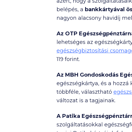
azért, hogy a szolgáltatásai
belépés, a
bankkártyával ö
nagyon alacsony havidíj mell
Az
OTP Egészségpénztárn
lehetséges az egészségkárty
egészségbiztosítási csomag
119 forint.
Az MBH Gondoskodás Egés
egészségkártya, és a hozzá 
többféle, választható
egészs
változat is a tagjainak.
A Patika Egészségpénztár
szolgáltatásokkal egészségf