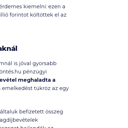
 érdemes kiemelni: ezen a
llió
forintot költöttek el az
aknál
ámnál is jóval gyorsabb
Döntés.hu pénzügyi
bevétel meghaladta a
os emelkedést tükröz az egy
általuk befizetett összeg
tagdíjbevételek