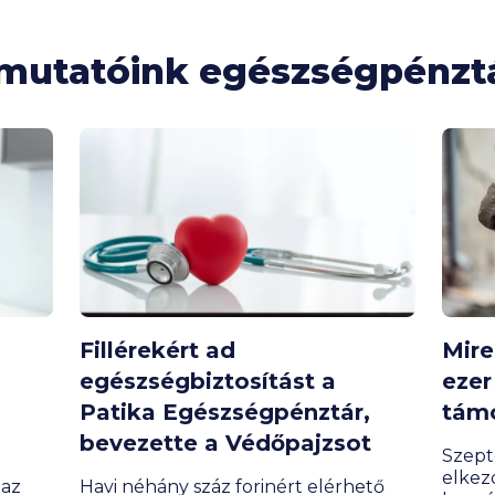
tmutatóink egészségpénzt
Fillérekért ad
Mire
egészségbiztosítást a
ezer
Patika Egészségpénztár,
tám
bevezette a Védőpajzsot
Szept
elkezd
 az
Havi néhány száz forinért elérhető