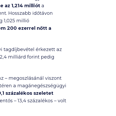
te az
1,214 millió
t
a
ent. Hosszabb időtávon
ég
1,025 millió
nem
200 ezer
rel nőtt a
i tagdíjbevétel érkezett az
2,4 milliárd
forint pedig
énz – megoszlásánál viszont
a téren a magánegészségügyi
,1 százalékos szeletet
lentős – 13,4 százalékos – volt