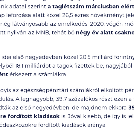
nk adatai szerint
a taglétszám márciusban
elér
 leforgása alatt közel 26,5 ezres növekményt jel
g még látványosabb az emelkedés: 2020. végén m
ott nyilván az MNB, tehát bő
négy év alatt csak
z idei első negyedévben közel
20,5 milliárd
forintny
lyből 18,1 milliárdot a tagok fizettek be, nagyjából
ént
érkezett a számlákra.
vagyis az egészségpénztári számlákról elköltött p
ulás. A legnagyobb, 39,7 százalékos részt ezen 
k adták az első negyedévben, de majdnem ekkora
39
re fordított kiadások
is. Jóval kisebb, de így is je
deszközökre fordított kiadások aránya.