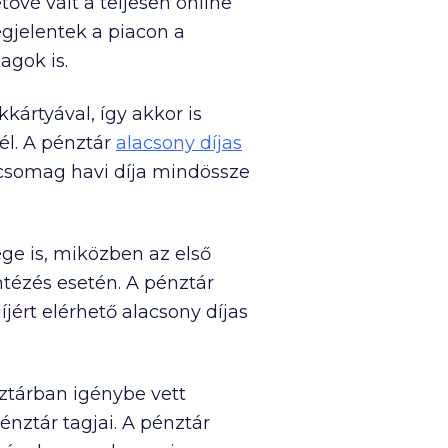
ővé vált a teljesen online
megjelentek a piacon a
agok is.
ártyával, így akkor is
él. A pénztár
alacsony díjas
ű csomag havi díja mindössze
ége is, miközben az első
ntézés esetén. A pénztár
íjért elérhető alacsony díjas
tárban igénybe vett
nztár tagjai. A pénztár