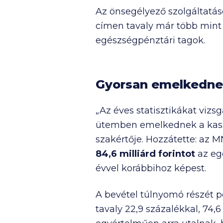
Az önsegélyező szolgáltatás
címen tavaly már több min
egészségpénztári tagok.
Gyorsan emelkednek
„Az éves statisztikákat vizsg
ütemben emelkednek a kassz
szakértője. Hozzátette: az M
84,6 milliárd
forintot
az eg
évvel korábbihoz képest.
A bevétel túlnyomó részét pe
tavaly 22,9 százalékkal,
74,6