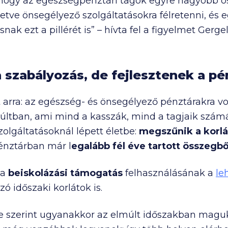
 hogy az egészségpénztári tagok egyre nagyobb ö
etve önsegélyező szolgáltatásokra félretenni, és
k ezt a pillérét is” – hívta fel a figyelmet Gergel
a szabályozás, de fejlesztenek a pé
 arra: az egészség- és önsegélyező pénztárakra 
ltban, ami mind a kasszák, mind a tagjaik számá
olgáltatásoknál lépett életbe:
megszűnik a korlá
énztárban már l
egalább fél éve tartott összegbő
 a
beiskolázási támogatás
felhasználásának a
le
ó időszaki korlátok is.
e szerint ugyanakkor az elmúlt időszakban maguk 