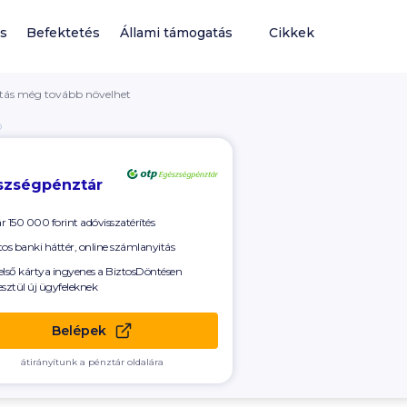
ás
Befektetés
Állami támogatás
Cikkek
ítás még tovább növelhet
Ó
szségpénztár
ár
150 000
forint adóvisszatérítés
tos banki háttér, online számlanyitás
első kártya ingyenes a BiztosDöntésen
esztül új ügyfeleknek
Belépek
átirányítunk a pénztár oldalára