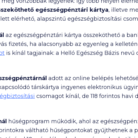
k még vonzóbbak legyenek: így több helyen elérhet
sszeköthető egészségpénztári kártya
, illetve 
ett elérhető, alapszintű egészségbiztosítási csom
ál
az egészségpénztári kártya összeköthető a bankk
ás fizetés, ha alacsonyabb az egyenleg a kelletén
ot
is kínál tagjainak: a Helló Egészség Bázis nev
zségpénztárnál
adott az online belépés lehetős
kapcsolódó társkártya ingyenes elektronikus ügyi
égbiztosítási
csomagot kínál, de 118 forintos havi d
nál
hűségprogram működik, ahol az egészségpénz
orintokra váltható hűségpontokat gyűjthetnek a pé