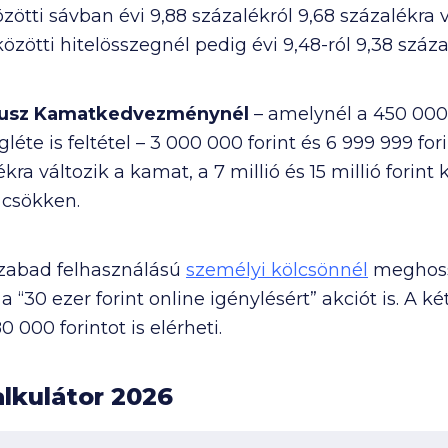
özötti sávban évi 9,88 százalékról 9,68 százalékra
közötti hitelösszegnél pedig évi 9,48-ról 9,38 szá
Plusz Kamatkedvezménynél
– amelynél a
450 000
léte is feltétel –
3 000 000
forint és
6 999 999
fori
ékra változik a kamat, a
7 millió
és
15 millió
forint 
 csökken.
szabad felhasználású
személyi kölcsönnél
meghossz
a “
30 ezer
forint online igénylésért” akciót is. A k
80 000
forintot is elérheti.
lkulátor 2026