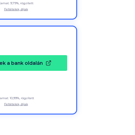
Kamat: 9,79%, rögzített
Feltételek, díjak
ek a bank oldalán
amat: 10,99%, rögzített
Feltételek, díjak