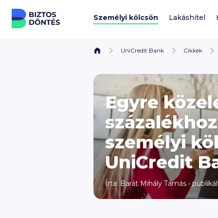
Ugrás a tartalomhoz
Személyi kölcsön
Lakáshitel
UniCredit Bank
Cikkek
Egyre közel
százalékhoz
személyi kö
UniCredit B
Írta:
Barát Mihály Tamás
•
publiká