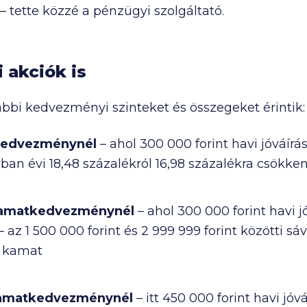
 tette közzé a pénzügyi szolgáltató.
 akciók is
bi kedvezményi szinteket és összegeket érintik:
kedvezménynél
– ahol
300 000
forint havi jóváírás
vban évi 18,48 százalékról 16,98 százalékra csökk
Kamatkedvezménynél
– ahol
300 000
forint havi j
 – az
1 500 000
forint és
2 999 999
forint közötti sá
a kamat
Kamatkedvezménynél
– itt
450 000
forint havi jóvá