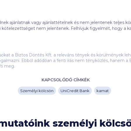
ek ajánlatnak vagy ajánlattételnek és nem jelentenek teljes kör
 Felhívjuk figyelmét, hogy a kalkulátorban szereplő banki ajánlatok
tás alapján jelennek meg. A banki ajánlatok sorrendjét befolyásol
 tartalma (így különösen: a promóciós díj összege, illetve a me
megjelenésének időben történő egyenletes eloszlása miatti egye
ásokat a Biztos Döntés Kft. a releváns tények és körülmények 
étől függően. A törlesztőrészletek számítása az aktuálisan megh
galmazni. Ebből adódóan a fenti írás nem tényközlés, hanem a B
tnak. A kiválasztott hitelintézet által adott ajánlat eltérhet a 
íti meg.
vonatkozásában felelősségünket kizárjuk. További részletek az Ügyféltájékoztatónkban (
ITT
), valami
k meg.
KAPCSOLÓDÓ CÍMKÉK
m jelenítjük meg a kalkulátorainkban: Bank of China, BNP Pari
k, Oberbank, Polgári Bank.
Személyi kölcsön
UniCredit Bank
kamat
Nézd meg a
gyakran ismételt kérdéseket
is!
tmutatóink személyi kölc