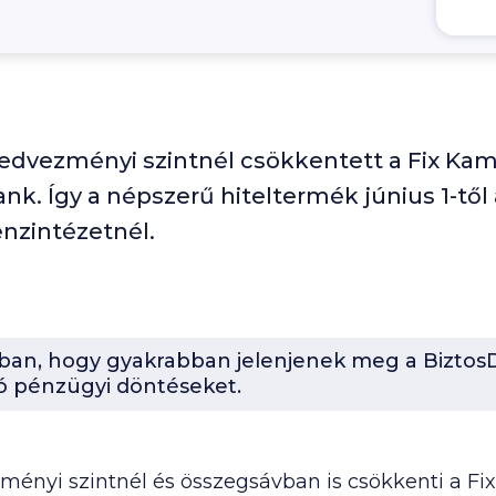
dvezményi szintnél csökkentett a Fix Kam
nk. Így a népszerű hiteltermék június 1-től 
énzintézetnél.
-ban, hogy gyakrabban jelenjenek meg a BiztosD
ó pénzügyi döntéseket.
zményi szintnél és összegsávban is csökkenti a F