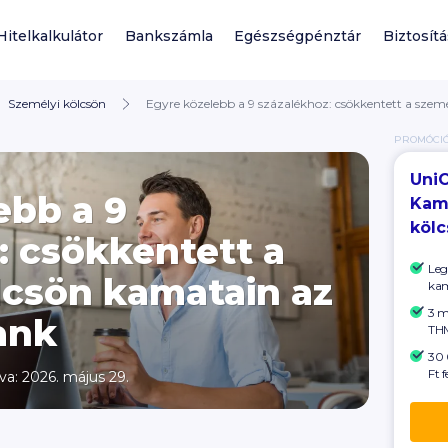
Hitelkalkulátor
Bankszámla
Egészségpénztár
Biztosít
Személyi kölcsön
Egyre közelebb a 9 százalékhoz: csökkentett a szem
PROMÓCI
UniC
ebb a 9
Kam
köl
: csökkentett a
Leg
lcsön kamatain az
ka
3 mi
ank
THM
30 
Ft f
lva: 2026. május 29.