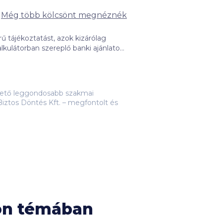
Még több kölcsönt megnéznék
ű tájékoztatást, azok kizárólag
hatja a kattintások gyakorisága, a
grendelt kattintási szám
di ütemezési célú informatikai
lehető leggondosabb szakmai
irdetett kamatokkal történt,
iztos Döntés Kft. – megfontolt és
fent megadott adatoktól, amely
nt a hitelintézetek weboldalán vagy
bas, Deutsche Bank, Duna Takarék
sön témában