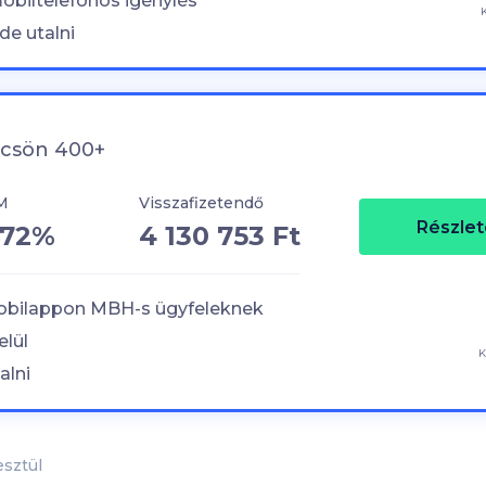
mobiltelefonos igénylés
de utalni
lcsön 400+
M
Visszafizetendő
Részlet
,72%
4 130 753 Ft
mobilappon MBH-s ügyfeleknek
elül
K
alni
esztül