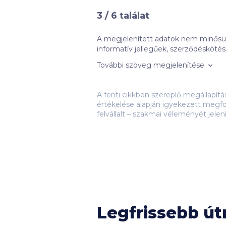
3
/
6
találat
A megjelenített adatok nem minősüln
informatív jellegűek, szerződéskötési kötelezettséget nem jelentenek.
nem feltétlenül objektív összehasonlí
További szöveg megjelenítése
bankokkal kötött promóciós szerződés
mennyisége), valamint az ajánlatok 
megoldások. A hiteleket csak negatív KHR listán nem szereplő, és megfelelő jövedelemmel (és adott esetben fedezettel) rendelkezők
A fenti cikkben szereplő megállapít
kaphatják meg a hitelintézet döntés
értékelése alapján igyekezett megfo
amelyeket a hitelintézetek módosítha
felvállalt – szakmai véleményét jelen
azok ügyfélszolgálatain tekinthető
Ezeknek a bankoknak a termékeit ne
Bank, ING, KDB Bank, Merkantil Ban
Nem találtad meg, amit kerestél? 
Legfrissebb ú