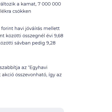
 változik a kamat,
7 000 000
zalékra csökken
forint havi jóváírás mellett
nt közötti összegnél évi 9,68
közötti sávban pedig 9,28
abbítja az “Egyhavi
ét akció összevonható, így az