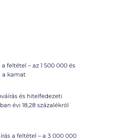
 a feltétel – az
1 500 000
és
en a kamat
óváírás és hitelfedezeti
vban évi 18,28 százalékról
írás a feltétel – a
3 000 000