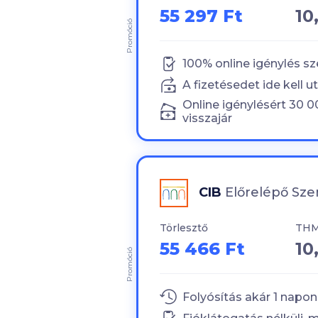
55 297 Ft
10
Promóció
100
% online igénylés sz
A fizetésedet ide kell ut
Online igénylésért
30
0
visszajár
CIB
Előrelépő Sze
Törlesztő
TH
55 466 Ft
10
Promóció
Folyósítás akár
1
napon 