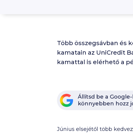
Több összegsávban és ke
kamatain az UniCredit Ba
kamattal is elérhető a p
Állítsd be a Google
könnyebben hozz j
Június elsejétől több kedve