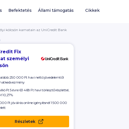
ás
Befektetés
Állami támogatás
Cikkek
élyi kölcsön kamatain az UniCredit Bank
Ó
redit Fix
at személyi
csön
alább
250 000
Ft havi nettó jövedelemtől
matkedvezmény
llió Ft 5 évre
63 468 Ft
havi törlesztőrészlettel,
 10,27%
000 Ft
jóváírás online igénylésnél
1 500 000
elett
Részletek