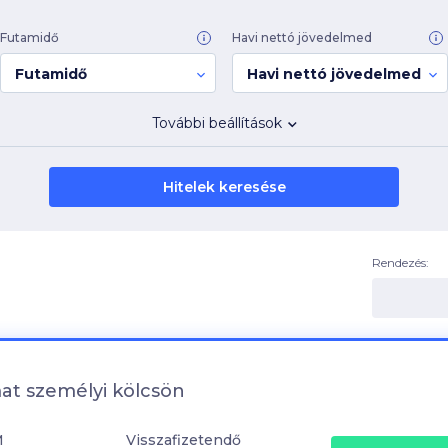
Futamidő
Havi nettó jövedelmed
Futamidő
Havi nettó jövedelmed
További beállítások
Hitelek keresése
Rendezés:
at személyi kölcsön
M
Visszafizetendő