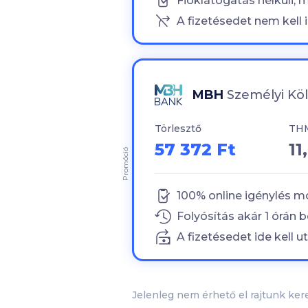
Fióklátogatás nélküli, 
A fizetésedet nem kell i
MBH
Személyi Kö
Törlesztő
TH
57 372 Ft
11
Promóció
100
% online igénylés 
Folyósítás akár
1
órán b
A fizetésedet ide kell ut
Jelenleg nem érhető el rajtunk ker