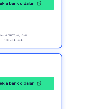
ek a bank oldalán
Kamat: 9,68%, rögzített
Feltételek, díjak
ek a bank oldalán