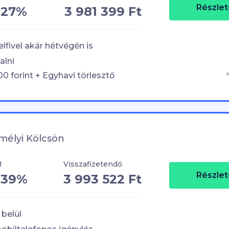
Részlet
,27%
3 981 399 Ft
elfivel akár hétvégén is
alni
00
forint + Egyhavi törlesztő
mélyi Kölcsön
M
Visszafizetendő
Részlet
,39%
3 993 522 Ft
belül