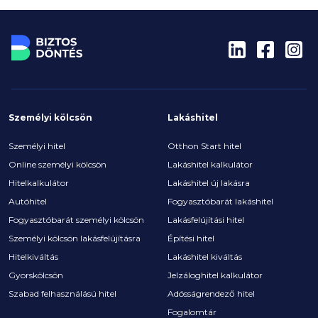
képest.
Személyi kölcsön
Lakáshitel
Személyi hitel
Otthon Start hitel
Online személyi kölcsön
Lakáshitel kalkulátor
Hitelkalkulátor
Lakáshitel új lakásra
Autóhitel
Fogyasztóbarát lakáshitel
Fogyasztóbarát személyi kölcsön
Lakásfelújítási hitel
Személyi kölcsön lakásfelújításra
Építési hitel
Hitelkiváltás
Lakáshitel kiváltás
Gyorskölcsön
Jelzáloghitel kalkulátor
Szabad felhasználású hitel
Adósságrendező hitel
Fogalomtár