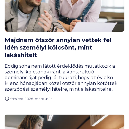
Majdnem ötször annyian vettek fel
idén személyi kölcsönt, mint
lakáshitelt
Eddig soha nem látott érdeklődés mutatkozik a
személyi kölcsönök iránt: a konstrukció
dominanciáját pedig jól tükrözi, hogy az év első
kilenc hónapjában közel ötször annyian kötöttek
szerződést személyi hitelre, mint a lakáshitelre.
Figyelemre méltó emellett, hogy miközben több
frissítve: 2026. március 14.
lakossági terméknél is csökkent a hitelfelvételek
száma 2024. első három negyedévéhez képest a
BiztosDöntés.hu számításai szerint, a személyi
kölcsönöknél több mint 15 százalékkal nőtt.