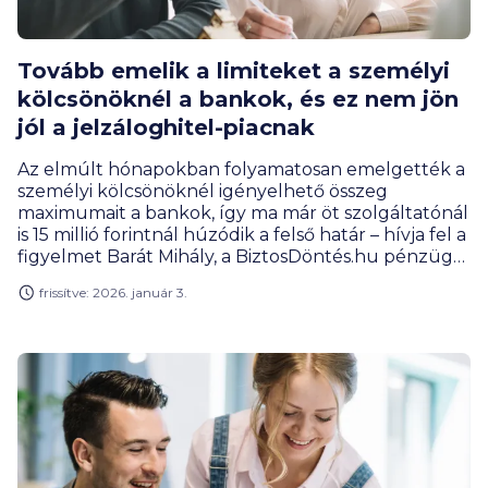
Tovább emelik a limiteket a személyi
kölcsönöknél a bankok, és ez nem jön
jól a jelzáloghitel-piacnak
Az elmúlt hónapokban folyamatosan emelgették a
személyi kölcsönöknél igényelhető összeg
maximumait a bankok, így ma már öt szolgáltatónál
is 15 millió forintnál húzódik a felső határ – hívja fel a
figyelmet Barát Mihály, a BiztosDöntés.hu pénzügyi
szakújságírója. A limitek emelése nyomán a
frissítve: 2026. január 3.
személyi kölcsön egyre többször lehet valós
alternatíva a szabad felhasználású
jelzáloghitelekkel szemben, bár utóbbiaknál sok
esetben több tízmilliós összeget igényelnek az
ügyfelek.