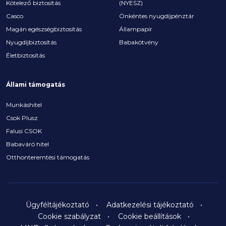
Kötelező biztosítás
(NYESZ)
Casco
Önkéntes nyugdíjpénztár
Magán egészségbiztosítás
Állampapír
Nyugdíjbiztosítás
Babakötvény
Életbiztosítás
Állami támogatás
Munkáshitel
Csok Plusz
Falusi CSOK
Babaváró hitel
Otthonteremtési támogatás
Ügyféltájékoztató
Adatkezelési tájékoztató
Cookie szabályzat
Cookie beállítások