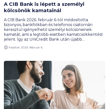
A CIB Bank is lépett a személyi
kölcsönök kamatainál
A CIB Bank 2026. február 6-tól módosította
bizonyos, bankfiókban és telefonos csatornán
keresztül igényelhető személyi kölcsöneinek
kamatát, ami a legtöbb esetben kamatcsökkentést
jelent. Így az UniCredit Bank után újabb
pénzintézetnél lehet kedvezőbb feltételekkel
frissítve: 2026. február 6.
fedezet nélküli hitelhez jutni. Érdekesség viszont,
hogy az internetbankon és mobilalkalmazáson
keresztül igényelhető hiteleknél nem változtak a
kondíciók.