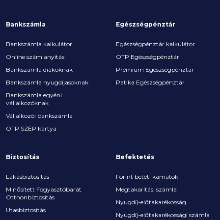
Bankszámla
Egészségpénztár
Bankszámla kalkulátor
Egészségpénztár kalkulátor
Online számlanyitás
OTP Egészségpénztár
Bankszámla diákoknak
Prémium Egészségpénztár
Bankszámla nyugdíjasoknak
Patika Egészségpénztár
Bankszámla egyéni
vállalkozóknak
Vállalkozói bankszámla
OTP SZÉP kártya
Biztosítás
Befektetés
Lakásbiztosítás
Forint betéti kamatok
Minősített Fogyasztóbarát
Megtakarítási számla
Otthonbiztosítás
Nyugdíj-előtakarékosság
Utasbiztosítás
Nyugdíj-előtakarékossági számla