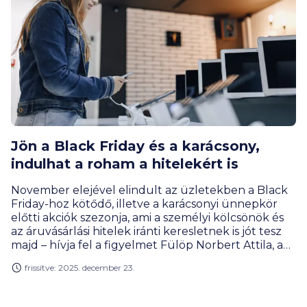
Jön a Black Friday és a karácsony,
indulhat a roham a hitelekért is
November elejével elindult az üzletekben a Black
Friday-hoz kötődő, illetve a karácsonyi ünnepkör
előtti akciók szezonja, ami a személyi kölcsönök és
az áruvásárlási hitelek iránti keresletnek is jót tesz
majd – hívja fel a figyelmet Fülöp Norbert Attila, a
BiztosDöntés.hu pénzügyi szakértője. A személyi
frissítve: 2025. december 23.
kölcsönöknél az év végi időszaktól függetlenül is az
egekben jár a kereslet, ám az áruhiteleknél úgy
tűnik, az idei év csendesebb lesz a tavalyihoz