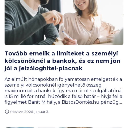
Tovább emelik a limiteket a személyi
kölcsönöknél a bankok, és ez nem jön
jól a jelzáloghitel-piacnak
Az elmúlt hónapokban folyamatosan emelgették a
személyi kölcsönöknél igényelhető összeg
maximumait a bankok, így ma már öt szolgáltatónál
is 15 millió forintnál húzódik a felső határ – hívja fel a
figyelmet Barát Mihály, a BiztosDöntés.hu pénzügyi
szakújságírója. A limitek emelése nyomán a
frissítve: 2026. január 3.
személyi kölcsön egyre többször lehet valós
alternatíva a szabad felhasználású
jelzáloghitelekkel szemben, bár utóbbiaknál sok