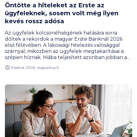
Öntötte a hiteleket az Erste az
ügyfeleknek, sosem volt még ilyen
kevés rossz adósa
Az ügyfelek kölcsönéhségének hatására sorra
dőltek a rekordok a magyar Erste Banknál 2026
első félévében. A lakossági hitelezés valósággal
szárnyal, miközben az ügyfelek megtakarításai is
szépen híznak. Hiába teljesített azonban jobban a
bank, a profitja ennek ellenére csökkent, de ez az
frissítve: 2026. augusztus 5.
extraprofitadó befizetésének új szabályai miatt van
így, amivel az állami költségvetés járt jól az év első
felében.