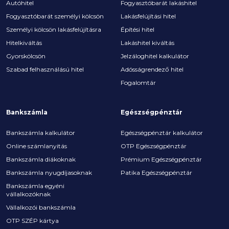
Autóhitel
Fogyasztóbarát lakáshitel
Fogyasztóbarát személyi kölcsön
Lakásfelújítási hitel
Személyi kölcsön lakásfelújításra
Építési hitel
Hitelkiváltás
Lakáshitel kiváltás
Gyorskölcsön
Jelzáloghitel kalkulátor
Szabad felhasználású hitel
Adósságrendező hitel
Fogalomtár
Bankszámla
Egészségpénztár
Bankszámla kalkulátor
Egészségpénztár kalkulátor
Online számlanyitás
OTP Egészségpénztár
Bankszámla diákoknak
Prémium Egészségpénztár
Bankszámla nyugdíjasoknak
Patika Egészségpénztár
Bankszámla egyéni
vállalkozóknak
Vállalkozói bankszámla
OTP SZÉP kártya