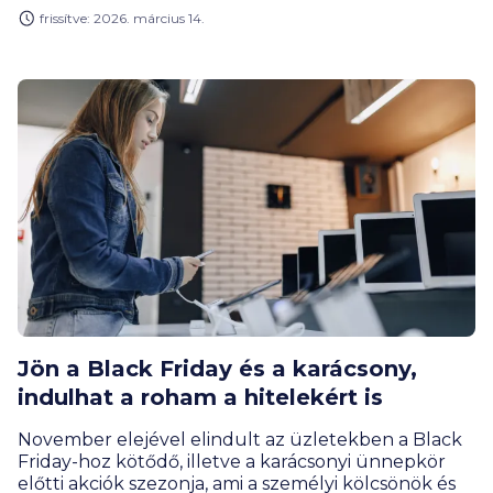
Figyelemre méltó emellett, hogy miközben több
frissítve: 2026. március 14.
lakossági terméknél is csökkent a hitelfelvételek
száma 2024. első három negyedévéhez képest a
BiztosDöntés.hu számításai szerint, a személyi
kölcsönöknél több mint 15 százalékkal nőtt.
Jön a Black Friday és a karácsony,
indulhat a roham a hitelekért is
November elejével elindult az üzletekben a Black
Friday-hoz kötődő, illetve a karácsonyi ünnepkör
előtti akciók szezonja, ami a személyi kölcsönök és