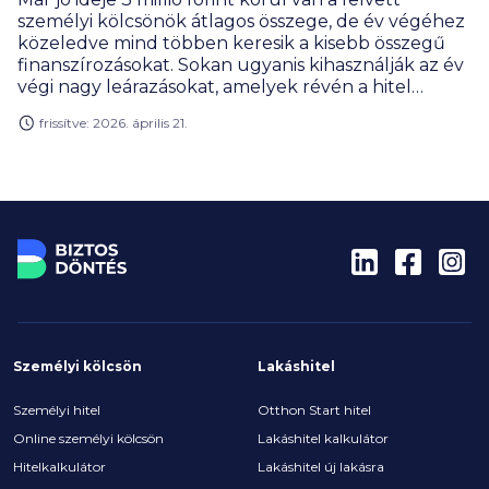
személyi kölcsönök átlagos összege, de év végéhez
közeledve mind többen keresik a kisebb összegű
finanszírozásokat. Sokan ugyanis kihasználják az év
végi nagy leárazásokat, amelyek révén a hitel
költsége részben vagy akár teljesen visszajöhet.
frissítve: 2026. április 21.
Személyi kölcsön
Lakáshitel
Személyi hitel
Otthon Start hitel
Online személyi kölcsön
Lakáshitel kalkulátor
Hitelkalkulátor
Lakáshitel új lakásra