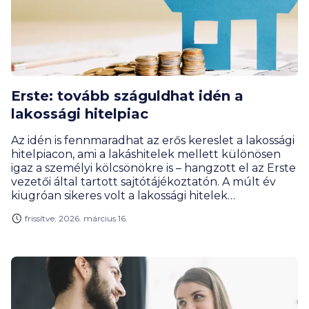
Erste: tovább száguldhat idén a
lakossági hitelpiac
Az idén is fennmaradhat az erős kereslet a lakossági
hitelpiacon, ami a lakáshitelek mellett különösen
igaz a személyi kölcsönökre is – hangzott el az Erste
vezetői által tartott sajtótájékoztatón. A múlt év
kiugróan sikeres volt a lakossági hitelek
szempontjából az Ersténél: az új kihelyezések
frissítve: 2026. március 16.
volumene több mint másfélszeresére ugrott.