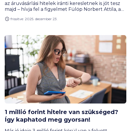
az áruvásárlási hitelek iránti keresletnek is jót tesz
majd – hívja fel a figyelmet Fülöp Norbert Attila, a
BiztosDöntés.hu pénzügyi szakértője. A személyi
frissítve: 2025. december 23.
kölcsönöknél az év végi időszaktól függetlenül is az
egekben jár a kereslet, ám az áruhiteleknél úgy
tűnik, az idei év csendesebb lesz a tavalyihoz
képest.
1 millió forint hitelre van szükséged?
Így kaphatod meg gyorsan!
Már jó ideje 3 millió forint körül van a felvett