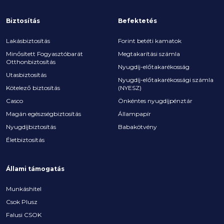
Biztosítás
Befektetés
Lakásbiztosítás
Forint betéti kamatok
Minősített Fogyasztóbarát
Megtakarítási számla
Otthonbiztosítás
Nyugdíj-előtakarékosság
Utasbiztosítás
Nyugdíj-előtakarékossági számla
Kötelező biztosítás
(NYESZ)
Casco
Önkéntes nyugdíjpénztár
Magán egészségbiztosítás
Állampapír
Nyugdíjbiztosítás
Babakötvény
Életbiztosítás
Állami támogatás
Munkáshitel
Csok Plusz
Falusi CSOK