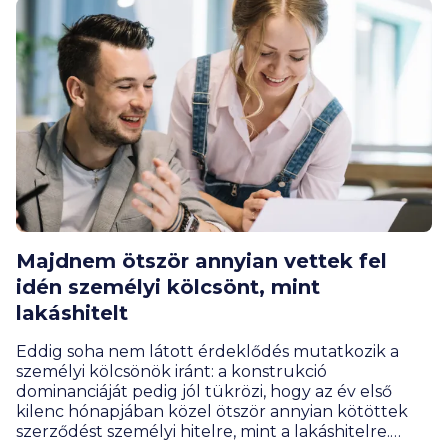
esetben több tízmilliós összeget igényelnek az
ügyfelek.
Majdnem ötször annyian vettek fel
idén személyi kölcsönt, mint
lakáshitelt
Eddig soha nem látott érdeklődés mutatkozik a
személyi kölcsönök iránt: a konstrukció
dominanciáját pedig jól tükrözi, hogy az év első
kilenc hónapjában közel ötször annyian kötöttek
szerződést személyi hitelre, mint a lakáshitelre.