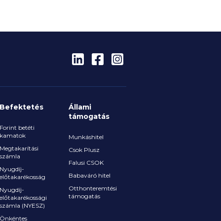
Befektetés
Állami
támogatás
Forint betéti
kamatok
Munkáshitel
Megtakarítási
Csok Plusz
számla
Falusi CSOK
Nyugdíj-
Babaváró hitel
előtakarékosság
Otthonteremtési
Nyugdíj-
támogatás
előtakarékossági
számla (NYESZ)
Önkéntes