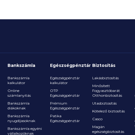
Bankszámla
Egészségpénztár
Biztosítás
Bankszámla
Egészségpénztár
Lakásbiztosítás
kalkulátor
kalkulátor
Minősített
Online
OTP
Fogyasztóbarát
számlanyitás
Egészségpénztár
Otthonbiztosítás
a
Bankszámla
Prémium
Utasbiztosítás
diákoknak
Egészségpénztár
Kötelező biztosítás
Bankszámla
Patika
Casco
nyugdíjasoknak
Egészségpénztár
Magán
Bankszámla egyéni
egészségbiztosítás
vállalkozóknak