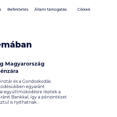
s
Befektetés
Állami támogatás
Cikkek
témában
meg Magyarország
pénzára
énztár és a Gondoskodás
űködésükben egyaránt
iai együttműködésre léptek a
 Gránit Bankkal, így a pénzintézet
ztül is nyithatnak
alamint elérhetik számlájuk