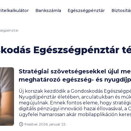
itelkalkulátor
Bankszámla
Egészségpénztár
Biztosítá
ségpénztár
kodás Egészségpénztár 
Stratégiai szövetségesekkel újul 
meghatározó egészség- és nyugdíj
Új korszak kezdődik a Gondoskodás Egészségp
Nyugdíjpénztár életében, arculatukban és m
megújulnak. Ennek fontos eleme, hogy stratég
digitális pénzügyi innováció hazai éllovasával, a
ügyfelei hamarosan akár mobilapplikáción keres
egészségpénztári és nyugdíjpénztári számlát, v
frissítve: 2026. január 22.
legfontosabb adatait.