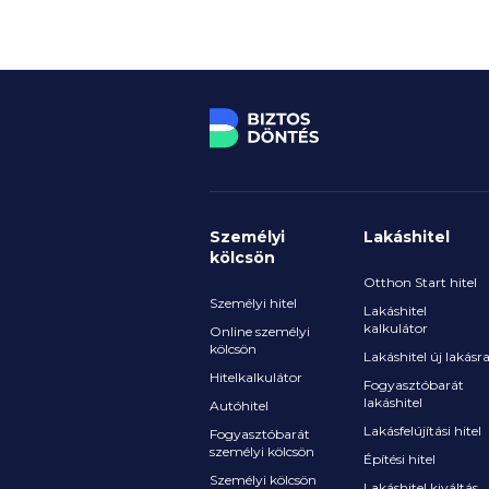
Személyi
Lakáshitel
kölcsön
Otthon Start hitel
Személyi hitel
Lakáshitel
kalkulátor
Online személyi
kölcsön
Lakáshitel új lakásr
Hitelkalkulátor
Fogyasztóbarát
lakáshitel
Autóhitel
Lakásfelújítási hitel
Fogyasztóbarát
személyi kölcsön
Építési hitel
Személyi kölcsön
Lakáshitel kiváltás