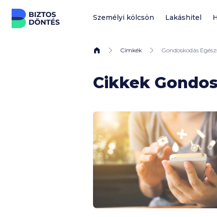
Ugrás a tartalomhoz
Személyi kölcsön
Lakáshitel
H
Címkék
Gondoskodás Egész
Cikkek Gondos