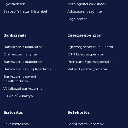
Gyorskölcsön
Jelzáloghitel kalkulátor
Szabad felhasználású hitel
Adósságrendező hitel
Fogalomtár
Bankszámla
Egészségpénztár
Bankszámla kalkulátor
Egészségpénztár kalkulátor
Online számlanyitás
OTP Egészségpénztár
Bankszámla diákoknak
Prémium Egészségpénztár
Bankszámla nyugdíjasoknak
Patika Egészségpénztár
Bankszámla egyéni
vállalkozóknak
Vállalkozói bankszámla
OTP SZÉP kártya
Biztosítás
Befektetés
Lakásbiztosítás
Forint betéti kamatok