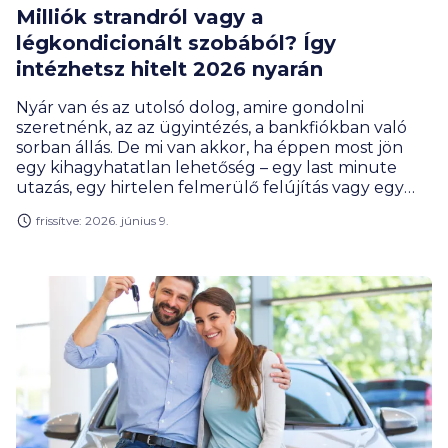
Milliók strandról vagy a
légkondicionált szobából? Így
intézhetsz hitelt 2026 nyarán
Nyár van és az utolsó dolog, amire gondolni
szeretnénk, az az ügyintézés, a bankfiókban való
sorban állás. De mi van akkor, ha éppen most jön
egy kihagyhatatlan lehetőség – egy last minute
utazás, egy hirtelen felmerülő felújítás vagy egy
váratlan nagyobb kiadás? 2026-ban már teljesen
frissítve: 2026. június 9.
felesleges emiatt félbeszakítani a pihenést, a
digitális hitelügyintézésnek köszönhetően akár
percek alatt megkaphatjuk a szükséges összeget.