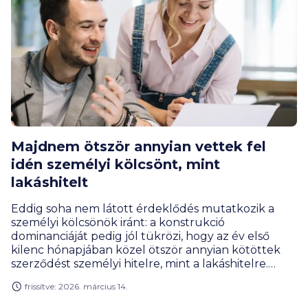
Majdnem ötször annyian vettek fel
idén személyi kölcsönt, mint
lakáshitelt
Eddig soha nem látott érdeklődés mutatkozik a
személyi kölcsönök iránt: a konstrukció
dominanciáját pedig jól tükrözi, hogy az év első
kilenc hónapjában közel ötször annyian kötöttek
szerződést személyi hitelre, mint a lakáshitelre.
Figyelemre méltó emellett, hogy miközben több
frissítve: 2026. március 14.
lakossági terméknél is csökkent a hitelfelvételek
száma 2024. első három negyedévéhez képest a