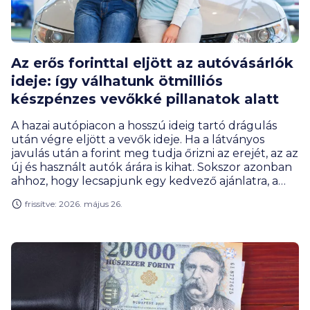
Az erős forinttal eljött az autóvásárlók
ideje: így válhatunk ötmilliós
készpénzes vevőkké pillanatok alatt
A hazai autópiacon a hosszú ideig tartó drágulás
után végre eljött a vevők ideje. Ha a látványos
javulás után a forint meg tudja őrizni az erejét, az az
új és használt autók árára is kihat. Sokszor azonban
ahhoz, hogy lecsapjunk egy kedvező ajánlatra, a
kezünkben kell lenni a vételárnak. Ma már
frissítve: 2026. május 26.
azonban a hitel is pillanatok alatt a
bankszámlánkon lehet. A Trive Bank digitális
megoldásai lehetővé teszik, hogy a kiválasztott autó
ne csússzon ki a kezünkből a hitelügyintézés miatt.