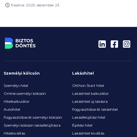
BiztosDöntés.hu pénzügyi szakértője. A személyi
frissítve: 2025. december 23.
kölcsönöknél az év végi időszaktól függetlenül is az
egekben jár a kereslet, ám az áruhiteleknél úgy
tűnik, az idei év csendesebb lesz a tavalyihoz
képest.
Személyi kölcsön
Lakáshitel
Személyi hitel
Otthon Start hitel
Online személyi kölcsön
Lakáshitel kalkulátor
Hitelkalkulátor
Lakáshitel új lakásra
Autóhitel
Fogyasztóbarát lakáshitel
Fogyasztóbarát személyi kölcsön
Lakásfelújítási hitel
Személyi kölcsön lakásfelújításra
Építési hitel
Hitelkiváltás
Lakáshitel kiváltás