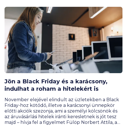
BiztosDöntés.hu számításai szerint, a személyi
kölcsönöknél több mint 15 százalékkal nőtt.
Jön a Black Friday és a karácsony,
indulhat a roham a hitelekért is
November elejével elindult az üzletekben a Black
Friday-hoz kötődő, illetve a karácsonyi ünnepkör
előtti akciók szezonja, ami a személyi kölcsönök és
az áruvásárlási hitelek iránti keresletnek is jót tesz
majd – hívja fel a figyelmet Fülöp Norbert Attila, a