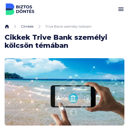
Ugrás a tartalomhoz
Címkék
Trive Bank személyi kölcsön
Cikkek Trive Bank személyi
kölcsön témában