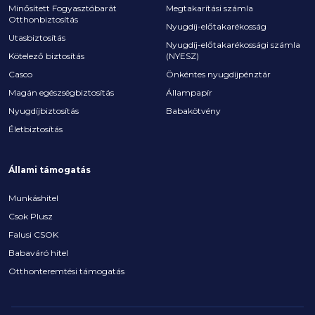
Minősített Fogyasztóbarát
Megtakarítási számla
Otthonbiztosítás
Nyugdíj-előtakarékosság
Utasbiztosítás
Nyugdíj-előtakarékossági számla
Kötelező biztosítás
(NYESZ)
Casco
Önkéntes nyugdíjpénztár
Magán egészségbiztosítás
Állampapír
Nyugdíjbiztosítás
Babakötvény
Életbiztosítás
Állami támogatás
Munkáshitel
Csok Plusz
Falusi CSOK
Babaváró hitel
Otthonteremtési támogatás