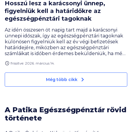
Hosszú lesz a karácsonyi ünnep,
figyelniük kell a határidőkre az
egészségpénztári tagoknak
Az idén összesen öt napig tart majd a karácsonyi
ünnepi időszak, így az egészségpénztári tagoknak
különösen figyelniük kell az év végi befizetések
határidejére, miközben az egészségpénztári
számláikat is időben érdemes beküldeniük, ha még
az ünnepek előtt hozzá szeretnének jutni azok
frissítve: 2026. március 14.
ellenértékéhez – hívja fel a figyelmet Gergely
Péter, a BiztosDöntés.hu pénzügyi szakértője. Az év
vége ugyanakkor a belépési, illetve befizetést
Még több cikk
ösztönző kampányok időszaka is az
egészségkasszáknál: több pénztárnál most is
futnak akciók.
A Patika Egészségpénztár rövid
története