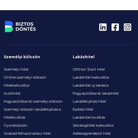
Személyi kölcsön
Lakáshitel
Személyi hitel
Otthon Start hitel
Online személyi kölcsön
Lakáshitel kalkulátor
Hitelkalkulátor
Lakáshitel új lakásra
Autóhitel
Fogyasztóbarát lakáshitel
Fogyasztóbarát személyi kölcsön
Lakásfelújítási hitel
Személyi kölcsön lakásfelújításra
Építési hitel
Hitelkiváltás
Lakáshitel kiváltás
Gyorskölcsön
Jelzáloghitel kalkulátor
Szabad felhasználású hitel
Adósságrendező hitel