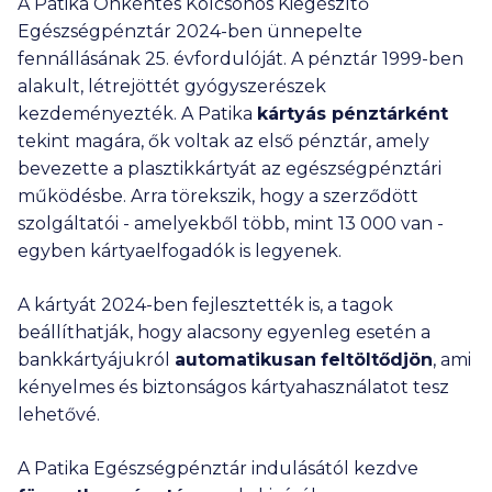
A Patika Önkéntes Kölcsönös Kiegészítő
Egészségpénztár 2024-ben ünnepelte
fennállásának 25. évfordulóját. A pénztár 1999-ben
alakult, létrejöttét gyógyszerészek
kezdeményezték. A Patika
kártyás pénztárként
tekint magára, ők voltak az első pénztár, amely
bevezette a plasztikkártyát az egészségpénztári
működésbe. Arra törekszik, hogy a szerződött
szolgáltatói - amelyekből több, mint
13 000
van -
egyben kártyaelfogadók is legyenek.
A kártyát 2024-ben fejlesztették is, a tagok
beállíthatják, hogy alacsony egyenleg esetén a
bankkártyájukról
automatikusan
feltöltődjön
, ami
kényelmes és biztonságos kártyahasználatot tesz
lehetővé.
A Patika Egészségpénztár indulásától kezdve