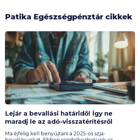
Patika Egészségpénztár cikkek
Lejár a bevallási határidő! Így ne
maradj le az adó-visszatérítésről
Ma éjfélig kell benyújtani a 2025-ös szja-
bevallásunkat. Ebben rendelkezhetünk az