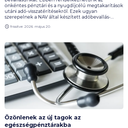
önkéntes pénztári és a nyugdíjcélú megtakarítások
utáni adó-visszatérítésekről. Ezek ugyan
szerepelnek a NAV által készített adóbevallás-
tervezetben, de érdemes nagyon odafigyelni, mert
frissítve: 2026. május 20.
van, amikor nekünk is van tennivalónk azért, hogy
megkapjuk a befizetéseink utáni jóváírásokat. A
BiztosDöntés.hu összeszedte a legfontosabb
tudnivalókat.
Özönlenek az új tagok az
egészségpénztárakba