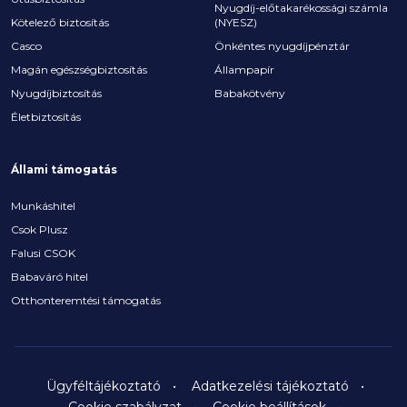
Nyugdíj-előtakarékossági számla
Kötelező biztosítás
(NYESZ)
Casco
Önkéntes nyugdíjpénztár
Magán egészségbiztosítás
Állampapír
Nyugdíjbiztosítás
Babakötvény
Életbiztosítás
Állami támogatás
Munkáshitel
Csok Plusz
Falusi CSOK
Babaváró hitel
Otthonteremtési támogatás
Ügyféltájékoztató
Adatkezelési tájékoztató
Cookie szabályzat
Cookie beállítások