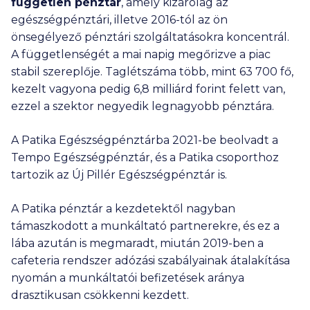
független pénztár
, amely kizárólag az
egészségpénztári, illetve 2016-tól az ön
önsegélyező pénztári szolgáltatásokra koncentrál.
A függetlenségét a mai napig megőrizve a piac
stabil szereplője. Taglétszáma több, mint
63 700
fő,
kezelt vagyona pedig
6,8 milliárd
forint felett van,
ezzel a szektor negyedik legnagyobb pénztára.
A Patika Egészségpénztárba 2021-be beolvadt a
Tempo Egészségpénztár, és a Patika csoporthoz
tartozik az Új Pillér Egészségpénztár is.
A Patika pénztár a kezdetektől nagyban
támaszkodott a munkáltató partnerekre, és ez a
lába azután is megmaradt, miután 2019-ben a
cafeteria rendszer adózási szabályainak átalakítása
nyomán a munkáltatói befizetések aránya
drasztikusan csökkenni kezdett.