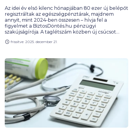
Az idei év első kilenc hónapjában 80 ezer új belépőt
regisztráltak az egészségpénztárak, majdnem
annyit, mint 2024-ben összesen – hívja fel a
figyelmet a BiztosDöntés.hu pénzügyi
szakújságírója. A taglétszám közben új csúcsot
döntött szeptemberben, és meghaladta az 1,24
frissítve: 2025. december 21.
milliót.