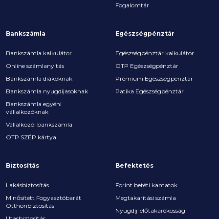
Fogalomtár
Bankszámla
Egészségpénztár
Bankszámla kalkulátor
Egészségpénztár kalkulátor
Online számlanyitás
OTP Egészségpénztár
Bankszámla diákoknak
Prémium Egészségpénztár
Bankszámla nyugdíjasoknak
Patika Egészségpénztár
Bankszámla egyéni
vállalkozóknak
Vállalkozói bankszámla
OTP SZÉP kártya
Biztosítás
Befektetés
Lakásbiztosítás
Forint betéti kamatok
Minősített Fogyasztóbarát
Megtakarítási számla
Otthonbiztosítás
Nyugdíj-előtakarékosság
Utasbiztosítás