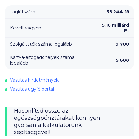
Taglétszám
35 244 fő
5,10 milliárd
Kezelt vagyon
Ft
Szolgáltatók száma legalább
9 700
Kártya-elfogadóhelyek száma
5 600
legalább
Vasutas hirdetmények
Vasutas ügyfélportál
Hasonlítsd össze az
egészségpénztárakat könnyen,
gyorsan a kalkulátorunk
segítségével!