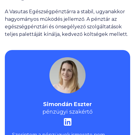
A Vasutas Egészségpénztárra a stabil, ugyanakkor
hagyományos működés jellemző. A pénztár az
egészségpénztári és önsegélyező szolgáltatások
teljes palettáját kínálja, kedvező költségek mellett.
Simondán Eszter
pénzügyi szakértő
Szerintem a pénzügyek ismerete nem