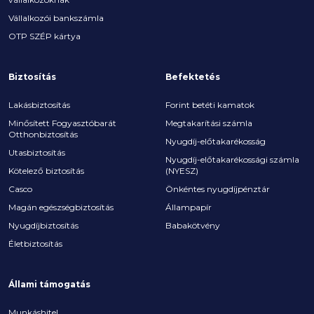
Vállalkozói bankszámla
OTP SZÉP kártya
Biztosítás
Befektetés
Lakásbiztosítás
Forint betéti kamatok
Minősített Fogyasztóbarát
Megtakarítási számla
Otthonbiztosítás
Nyugdíj-előtakarékosság
Utasbiztosítás
Nyugdíj-előtakarékossági számla
Kötelező biztosítás
(NYESZ)
Casco
Önkéntes nyugdíjpénztár
Magán egészségbiztosítás
Állampapír
Nyugdíjbiztosítás
Babakötvény
Életbiztosítás
Állami támogatás
Munkáshitel