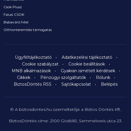
Csok Plusz
Falusi CSOK
Babaváró hitel
Otthonteremtési támogatás
Ügyféltájékoztató
Adatkezelési tájékoztató
Cookie szabályzat
Cookie beállítások
MNB alkalmazások
Gyakran ismételt kérdések
Cikkek
Pénzügyi szolgáltatók
Rólunk
BiztosDöntés RSS
Sajtókapcsolat
Belépés
© A biztosdontes.hu üzemeltetője a Biztos Döntés Kft.
BiztosDöntés címe: 2100 Gödöllő, Semmelweis utca 23.