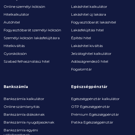
Online személyi kölcsön
Lakáshitel kalkulátor
Hitelkalkulátor
Lakáshitel új lakásra
Autóhitel
Fogyasztóbarát lakáshitel
Fogyasztóbarát személyi kölcsön
Lakásfelújítási hitel
Személyi kölcsön lakásfelújításra
Építési hitel
Hitelkiváltás
Lakáshitel kiváltás
Gyorskölcsön
Jelzáloghitel kalkulátor
Szabad felhasználású hitel
Adósságrendező hitel
Fogalomtár
Bankszámla
Egészségpénztár
Bankszámla kalkulátor
Egészségpénztár kalkulátor
Online számlanyitás
OTP Egészségpénztár
Bankszámla diákoknak
Prémium Egészségpénztár
Bankszámla nyugdíjasoknak
Patika Egészségpénztár
Bankszámla egyéni
vállalkozóknak