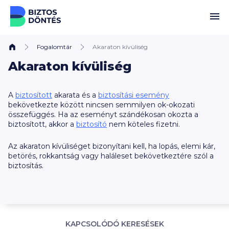
Ugrás a tartalomhoz
Fogalomtár
Akaraton kívüliség
Akaraton kívüliség
A
biztosított
akarata és a
biztosítási esemény
bekövetkezte között nincsen semmilyen ok-okozati
összefüggés. Ha az eseményt szándékosan okozta a
biztosított, akkor a
biztosító
nem köteles fizetni.
Az akaraton kívüliséget bizonyítani kell, ha lopás, elemi kár,
betörés, rokkantság vagy haláleset bekövetkeztére szól a
biztosítás.
KAPCSOLÓDÓ KERESÉSEK