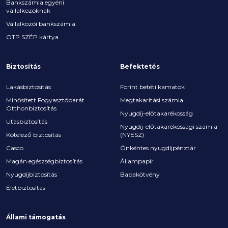
Bankszámla egyéni
vállalkozóknak
Vállalkozói bankszámla
OTP SZÉP kártya
Biztosítás
Befektetés
Lakásbiztosítás
Forint betéti kamatok
Minősített Fogyasztóbarát
Megtakarítási számla
Otthonbiztosítás
Nyugdíj-előtakarékosság
Utasbiztosítás
Nyugdíj-előtakarékossági számla
Kötelező biztosítás
(NYESZ)
Casco
Önkéntes nyugdíjpénztár
Magán egészségbiztosítás
Állampapír
Nyugdíjbiztosítás
Babakötvény
Életbiztosítás
Állami támogatás