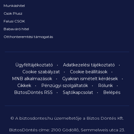
Munkáshitel
Csok Plusz
Falusi CSOK
Babaváró hitel
Otthonteremtési támogatás
Ügyféltájékoztató
Adatkezelési tájékoztató
Cookie szabályzat
Cookie beállítások
MNB alkalmazások
Gyakran ismételt kérdések
Cikkek
Pénzügyi szolgáltatók
Rólunk
BiztosDöntés RSS
Sajtókapcsolat
Belépés
© A biztosdontes.hu üzemeltetője a Biztos Döntés Kft.
BiztosDöntés címe: 2100 Gödöllő, Semmelweis utca 23.