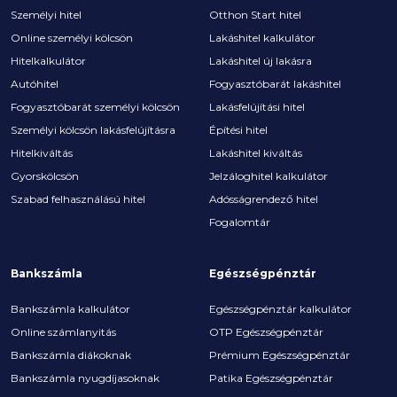
Személyi hitel
Otthon Start hitel
Online személyi kölcsön
Lakáshitel kalkulátor
Hitelkalkulátor
Lakáshitel új lakásra
Autóhitel
Fogyasztóbarát lakáshitel
Fogyasztóbarát személyi kölcsön
Lakásfelújítási hitel
Személyi kölcsön lakásfelújításra
Építési hitel
Hitelkiváltás
Lakáshitel kiváltás
Gyorskölcsön
Jelzáloghitel kalkulátor
Szabad felhasználású hitel
Adósságrendező hitel
Fogalomtár
Bankszámla
Egészségpénztár
Bankszámla kalkulátor
Egészségpénztár kalkulátor
Online számlanyitás
OTP Egészségpénztár
Bankszámla diákoknak
Prémium Egészségpénztár
Bankszámla nyugdíjasoknak
Patika Egészségpénztár