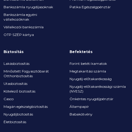
Bankszámla nyugdíjasoknak
Patika Egészségpénztár
Bankszámla egyéni
vállalkozóknak
Vállalkozói bankszámla
OTP SZÉP kártya
Biztosítás
Befektetés
Lakásbiztosítás
Forint betéti kamatok
Minősített Fogyasztóbarát
Megtakarítási számla
Otthonbiztosítás
Nyugdíj-előtakarékosság
Utasbiztosítás
Nyugdíj-előtakarékossági számla
Kötelező biztosítás
(NYESZ)
Casco
Önkéntes nyugdíjpénztár
Magán egészségbiztosítás
Állampapír
Nyugdíjbiztosítás
Babakötvény
Életbiztosítás