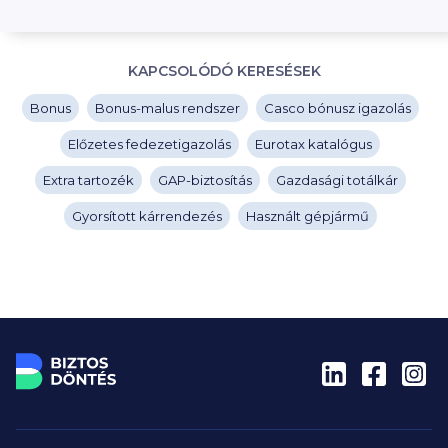
KAPCSOLÓDÓ KERESÉSEK
Bonus
Bonus-malus rendszer
Casco bónusz igazolás
Előzetes fedezetigazolás
Eurotax katalógus
Extra tartozék
GAP-biztosítás
Gazdasági totálkár
Gyorsított kárrendezés
Használt gépjármű