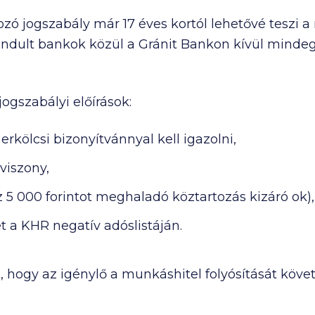
zó jogszabály már 17 éves kortól lehetővé teszi a
lindult bankok közül a Gránit Bankon kívül minde
ogszabályi előírások:
erkölcsi bizonyítvánnyal kell igazolni,
viszony,
 5 000 forintot meghaladó köztartozás kizáró ok),
 a KHR negatív adóslistáján.
 hogy az igénylő a munkáshitel folyósítását köv