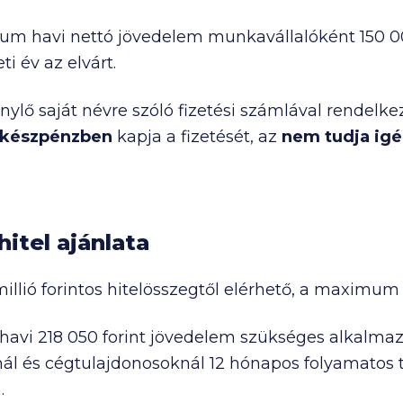
mum havi nettó jövedelem munkavállalóként
150 
eti év az elvárt.
lő saját névre szóló fizetési számlával rendelkez
készpénzben
kapja a fizetését, az
nem tudja igé
itel ajánlata
millió
forintos hitelösszegtől elérhető, a maximu
 havi
218 050
forint jövedelem szükséges alkalmaz
knál és cégtulajdonosoknál 12 hónapos folyamatos 
.