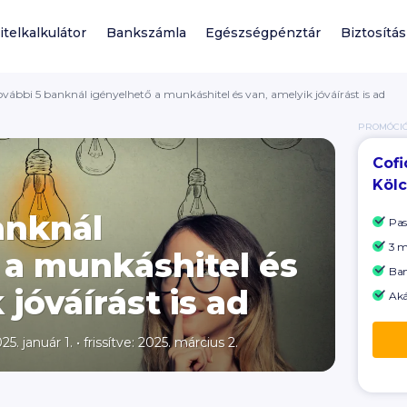
itelkalkulátor
Bankszámla
Egészségpénztár
Biztosítás
ovábbi 5 banknál igényelhető a munkáshitel és van, amelyik jóváírást is ad
PROMÓCI
Cofi
Köl
anknál
Pas
3 m
 a munkáshitel és
Ban
 jóváírást is ad
Aká
25. január 1.
•
frissítve: 2025. március 2.