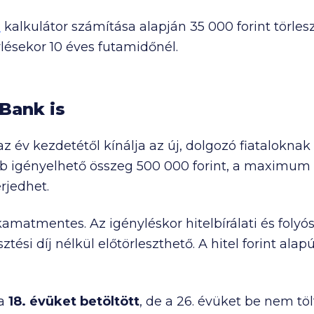
l
kalkulátor számítása alapján
35 000
forint törle
ylésekor 10 éves futamidőnél.
Bank is
 év kezdetétől kínálja az új, dolgozó fiataloknak
ebb igényelhető összeg
500 000
forint, a maximum
rjedhet.
matmentes. Az igényléskor hitelbírálati és folyósí
esztési díj nélkül előtörleszthető. A hitel forint al
 a
18. évüket betöltött
, de a 26. évüket be nem töl