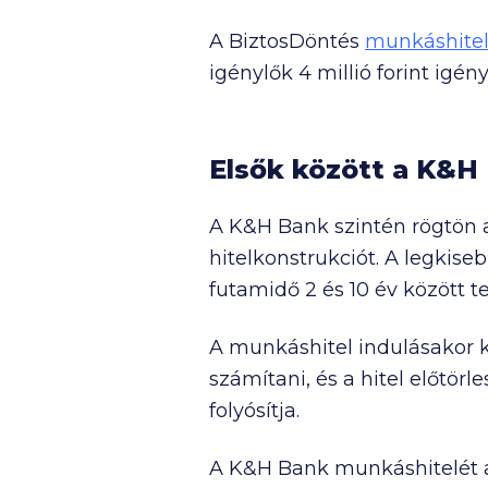
A BiztosDöntés
munkáshite
igénylők 4 millió forint igén
Elsők között a K&H 
A K&H Bank szintén rögtön az
hitelkonstrukciót. A legkis
futamidő 2 és 10 év között te
A munkáshitel indulásakor ka
számítani, és a hitel előtörl
folyósítja.
A K&H Bank munkáshitelét