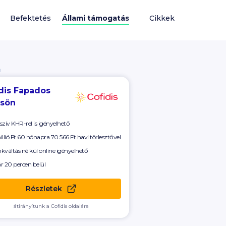
Befektetés
Állami támogatás
Cikkek
Ó
dis Fapados
csön
szív KHR-rel is igényelhető
illió Ft 60 hónapra
70 566 Ft
havi törlesztővel
kváltás nélkül online igényelhető
r 20 percen belül
Részletek
átirányítunk a Cofidis oldalára