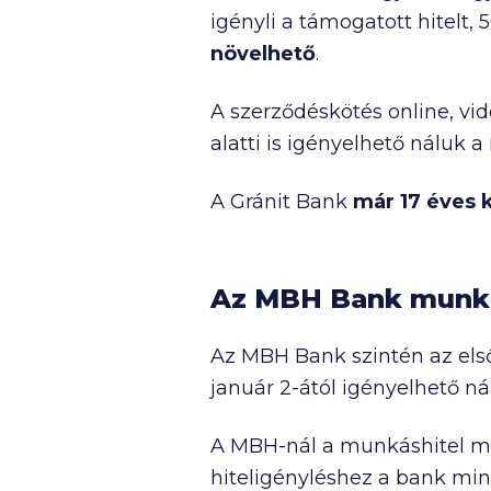
igényli a támogatott hitelt,
5
növelhető
.
A szerződéskötés online, vid
alatti is igényelhető náluk 
A Gránit Bank
már 17 éves k
Az MBH Bank munká
Az MBH Bank szintén az első
január 2-ától igényelhető n
A MBH-nál a munkáshitel
hiteligényléshez a bank minim