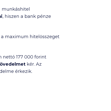
a munkáshitel
i
, hiszen a bank pénze
ik a maximum hitelösszeget
 nettó
177 000
forint
 jövedelmet
kér. Az
delme érkezik.