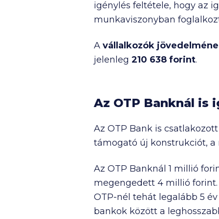
igénylés feltétele, hogy az
munkaviszonyban foglalkozta
A
vállalkozók
jövedelméne
jelenleg
210 638
forint
.
Az OTP Banknál is 
Az OTP Bank is csatlakozott
támogató új konstrukciót, a
Az OTP Banknál
1 millió
fori
megengedett
4 millió
forint
OTP-nél tehát legalább 5 év 
bankok között a leghosszab