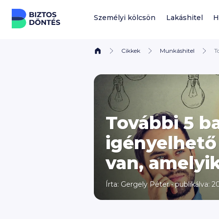
Ugrás a tartalomhoz
Személyi kölcsön
Lakáshitel
H
Cikkek
Munkáshitel
T
További 5 b
igényelhető
van, amelyik
Írta:
Gergely Péter
•
publikálva: 20