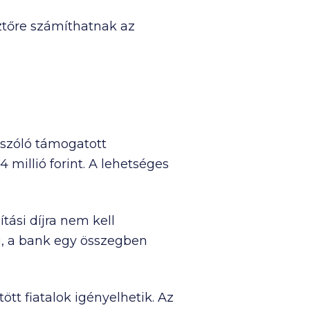
sztőre számíthatnak az
 szóló támogatott
4 millió
forint. A lehetséges
tási díjra nem kell
apú, a bank egy összegben
tött fiatalok igényelhetik. Az