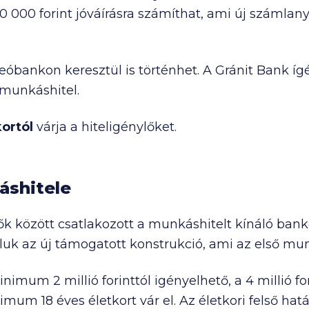
0 000
forint jóváírásra számíthat, ami új számlany
eóbankon keresztül is történhet. A Gránit Bank ígé
a munkáshitel.
ortól
várja a hiteligénylőket.
shitele
k között csatlakozott a munkáshitelt kínáló bank
áluk az új támogatott konstrukció, ami az első m
 minimum
2 millió
forinttól igényelhető, a
4 millió
fo
um 18 éves életkort vár el. Az életkori felső hatá