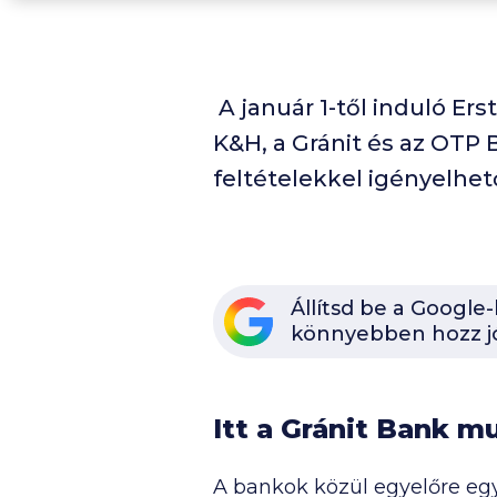
A január 1-től induló Er
K&H, a Gránit és az OTP
feltételekkel igényelhe
Állítsd be a Google
könnyebben hozz j
Itt a Gránit Bank m
A bankok közül egyelőre eg