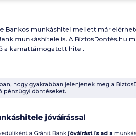
ste Bankos munkáshitel mellett már elérhet
 Bank munkáshitele is. A BiztosDöntés.hu m
tő a kamattámogatott hitel.
-ban, hogy gyakrabban jelenjenek meg a BiztosD
ó pénzügyi döntéseket.
unkáshitele jóváírással
yedüliként a Gránit Bank
jóváírást is ad a
munkáshi