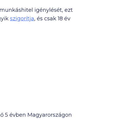
 munkáshitel igénylését, ezt
gyik
szigorítja
, és csak 18 év
ető 5 évben Magyarországon