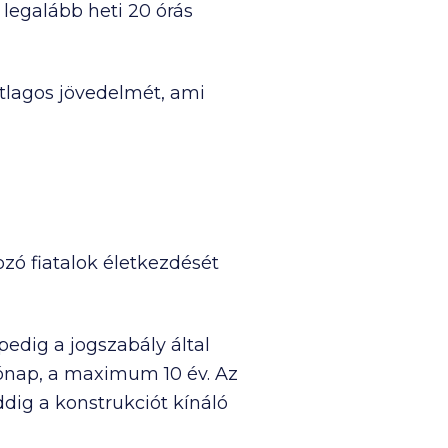
 legalább heti 20 órás
átlagos jövedelmét, ami
zó fiatalok életkezdését
edig a jogszabály által
ónap, a maximum 10 év. Az
ddig a konstrukciót kínáló