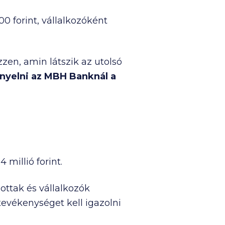
000
forint, vállalkozóként
zen, amin látszik az utolsó
nyelni az MBH Banknál
a
m
4 millió
forint.
ottak és vállalkozók
tevékenységet kell igazolni