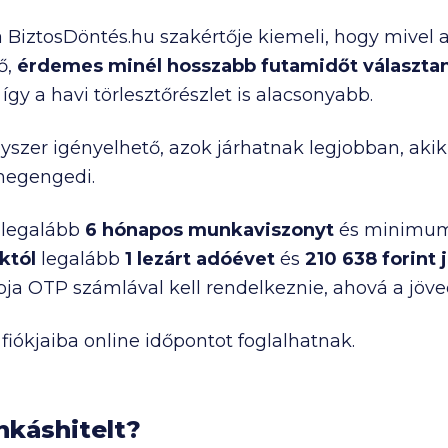
 BiztosDöntés.hu szakértője kiemeli, hogy mivel 
ő,
érdemes minél hosszabb futamidőt választan
így a havi törlesztőrészlet is alacsonyabb.
yszer igényelhető, azok járhatnak legjobban, ak
 megengedi.
legalább
6 hónapos munkaviszonyt
és minimum
któl
legalább
1 lezárt adóévet
és
210 638
forint
ja OTP számlával kell rendelkeznie, ahová a jöve
iókjaiba online időpontot foglalhatnak.
nkáshitelt?