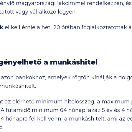
 igénylő magyarországi lakcímmel rendelkezzen, és
tott vagy vállalkozó legyen.
k
el kell érnie a heti 20 órában foglalkoztatottak 
igényelhető a munkáshitel
 azon bankokhoz, amelyek rögtön kínálják a dolgo
 munkáshitelt.
nt az elérhető minimum hitelösszeg, a maximum p
. A futamidő minimum 64 hónap, azaz 5 év és 4 h
4 hónapra fel kell venni a munkáshitelt, ami az e
b.