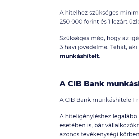
A hitelhez szükséges mini
250 000
forint és 1 lezárt üzl
Szükséges még, hogy az igény
3 havi jövedelme. Tehát, aki
munkáshitelt
.
A CIB Bank munkásh
A CIB Bank munkáshitele
1 
A hiteligényléshez legalább
esetében is, bár vállalkozó
azonos tevékenységi körben