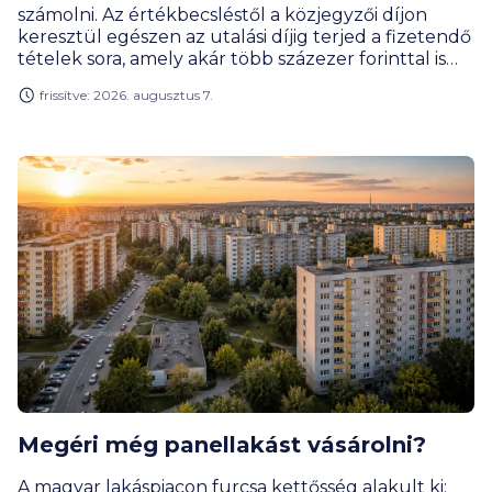
számolni. Az értékbecsléstől a közjegyzői díjon
keresztül egészen az utalási díjig terjed a fizetendő
tételek sora, amely akár több százezer forinttal is
megemelheti a hitelfelvétel teljes költségét. Milyen
frissítve: 2026. augusztus 7.
díjakra érdemes előre felkészülnöd, és melyeket
engedhetik el a bankok?
Megéri még panellakást vásárolni?
A magyar lakáspiacon furcsa kettősség alakult ki: