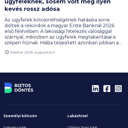
ügyfeleknek, sosem volt még ilyen
kevés rossz adósa
Az ügyfelek kölcsönéhségének hatására sorra
dőltek a rekordok a magyar Erste Banknál 2026
első félévében. A lakossági hitelezés valósággal
szárnyal, miközben az ügyfelek megtakarításai is
szépen híznak. Hiába teljesített azonban jobban a
bank, a profitja ennek ellenére csökkent, de ez az
frissítve: 2026. augusztus 5.
extraprofitadó befizetésének új szabályai miatt van
így, amivel az állami költségvetés járt jól az év első
felében.
Személyi kölcsön
Lakáshitel
Személyi hitel
Otthon Start hitel