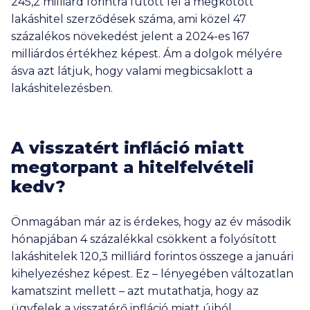
245,2 milliárd forintra futott fel a megkötött
lakáshitel szerződések száma, ami közel 47
százalékos növekedést jelent a 2024-es 167
milliárdos értékhez képest. Ám a dolgok mélyére
ásva azt látjuk, hogy valami megbicsaklott a
lakáshitelezésben.
A visszatért infláció miatt
megtorpant a hitelfelvételi
kedv?
Önmagában már az is érdekes, hogy az év második
hónapjában 4 százalékkal csökkent a folyósított
lakáshitelek 120,3 milliárd forintos összege a januári
kihelyezéshez képest. Ez – lényegében változatlan
kamatszint mellett – azt mutathatja, hogy az
ügyfelek a visszatérő infláció miatt újból