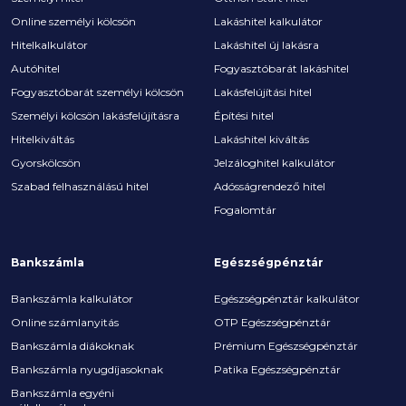
Online személyi kölcsön
Lakáshitel kalkulátor
Hitelkalkulátor
Lakáshitel új lakásra
Autóhitel
Fogyasztóbarát lakáshitel
Fogyasztóbarát személyi kölcsön
Lakásfelújítási hitel
Személyi kölcsön lakásfelújításra
Építési hitel
Hitelkiváltás
Lakáshitel kiváltás
Gyorskölcsön
Jelzáloghitel kalkulátor
Szabad felhasználású hitel
Adósságrendező hitel
Fogalomtár
Bankszámla
Egészségpénztár
Bankszámla kalkulátor
Egészségpénztár kalkulátor
Online számlanyitás
OTP Egészségpénztár
Bankszámla diákoknak
Prémium Egészségpénztár
Bankszámla nyugdíjasoknak
Patika Egészségpénztár
Bankszámla egyéni