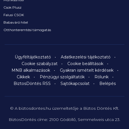
Csok Plusz
Falusi CSOK
Babaváró hitel
Otthonteremtési támogatás
Ügyféltájékoztató
Adatkezelési tájékoztató
Cookie szabályzat
Cookie beállítások
MNB alkalmazások
Gyakran ismételt kérdések
Cikkek
Pénzügyi szolgáltatók
Rólunk
BiztosDöntés RSS
Sajtókapcsolat
Belépés
© A biztosdontes.hu üzemeltetője a Biztos Döntés Kft.
BiztosDöntés címe: 2100 Gödöllő, Semmelweis utca 23.