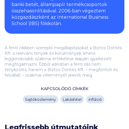
banki betét, állampapír termékcsoportok
összehasonlításával. 2006-ban végeztem
közgazdászként az International Business
School (IBS) főiskolán.
A fenti cikkben szereplő megállapításokat a Biztos Döntés
Kft. a releváns tények és körülmények lehető
leggondosabb szakmai értékelése alapján igyekezett
megfogalmazni. Ebből adódóan a fenti írás nem
tényközlés, hanem a Biztos Döntés Kft. – megfontolt és
felvállalt – szakmai véleményét jeleníti meg.
KAPCSOLÓDÓ CÍMKÉK
Sajtóközlemény
Lakáshitel
infláció
Legfrissebb útmutatóink