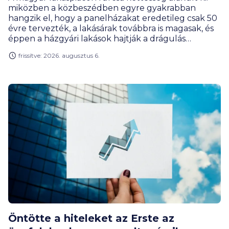
miközben a közbeszédben egyre gyakrabban
hangzik el, hogy a panelházakat eredetileg csak 50
évre tervezték, a lakásárak továbbra is magasak, és
éppen a házgyári lakások hajtják a drágulás
motorját. Rengeteg vevőnek továbbra is ezek
frissítve: 2026. augusztus 6.
jelentik a leginkább elérhető városi lakásformát.
Miért olyan népszerűek ezek a lakások, és kinek éri
meg a panel? Hogyan alakult a lakáspiac, az árak és
mik a legérdekesebb panelrekordok?
Öntötte a hiteleket az Erste az