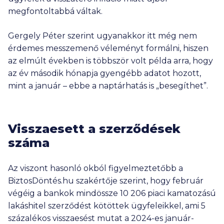
megfontoltabbá váltak.
Gergely Péter szerint ugyanakkor itt még nem
érdemes messzemenő véleményt formálni, hiszen
az elmúlt években is többször volt példa arra, hogy
az év második hónapja gyengébb adatot hozott,
mint a január – ebbe a naptárhatás is „besegíthet”.
Visszaesett a szerződések
száma
Az viszont hasonló okból figyelmeztetőbb a
BiztosDöntés.hu szakértője szerint, hogy február
végéig a bankok mindössze 10 206 piaci kamatozású
lakáshitel szerződést kötöttek ügyfeleikkel, ami 5
százalékos visszaesést mutat a 2024-es január-