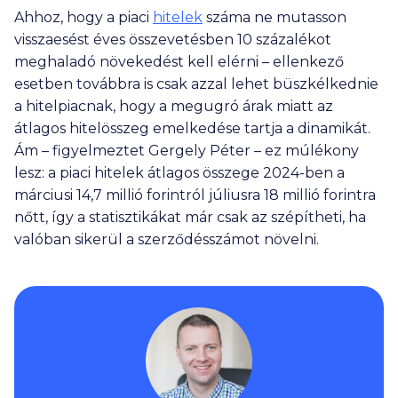
Ahhoz, hogy a piaci
hitelek
száma ne mutasson
visszaesést éves összevetésben 10 százalékot
meghaladó növekedést kell elérni – ellenkező
esetben továbbra is csak azzal lehet büszkélkednie
a hitelpiacnak, hogy a megugró árak miatt az
átlagos hitelösszeg emelkedése tartja a dinamikát.
Ám – figyelmeztet Gergely Péter – ez múlékony
lesz: a piaci hitelek átlagos összege 2024-ben a
márciusi 14,7 millió forintról júliusra 18 millió forintra
nőtt, így a statisztikákat már csak az szépítheti, ha
valóban sikerül a szerződésszámot növelni.