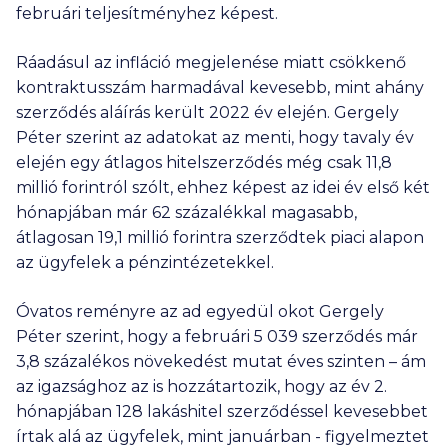
februári teljesítményhez képest.
Ráadásul az infláció megjelenése miatt csökkenő
kontraktusszám harmadával kevesebb, mint ahány
szerződés aláírás került 2022 év elején. Gergely
Péter szerint az adatokat az menti, hogy tavaly év
elején egy átlagos hitelszerződés még csak 11,8
millió forintról szólt, ehhez képest az idei év első két
hónapjában már 62 százalékkal magasabb,
átlagosan 19,1 millió forintra szerződtek piaci alapon
az ügyfelek a pénzintézetekkel.
Óvatos reményre az ad egyedül okot Gergely
Péter szerint, hogy a februári
5 039
szerződés már
3,8 százalékos növekedést mutat éves szinten – ám
az igazsághoz az is hozzátartozik, hogy az év 2.
hónapjában 128 lakáshitel szerződéssel kevesebbet
írtak alá az ügyfelek, mint januárban - figyelmeztet