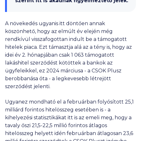
szerint itt is akadnak figyelmeztető jelek.
A növekedés ugyanis itt döntően annak
köszönhető, hogy az elmúlt év elején még
rendkívül visszafogottan indult be a támogatott
hitelek piaca. Ezt támasztja alá az a tény is, hogy az
idei év 2. hónapjában csak
1 063
támogatott
lakáshitel szerződést kötöttek a bankok az
ügyfeleikkel, ez 2024 márciusa - a CSOK Plusz
berobbanása óta - a legkevesebb létrejött
szerződést jelenti.
Ugyanez mondható el a februárban folyósított 25,1
milliárd forintos hitelösszeg esetében is - a
kihelyezési statisztikákat itt is az emeli meg, hogy a
tavaly őszi 21,5-22,5 millió forintos átlagos
hitelösszeg helyett idén februárban átlagosan 23,6