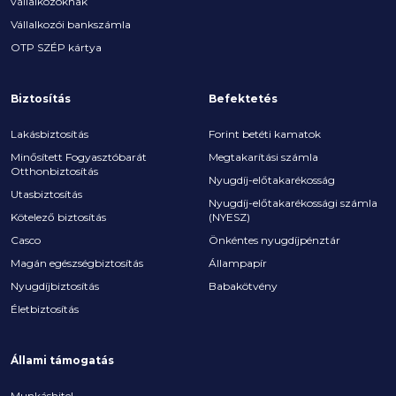
vállalkozóknak
Vállalkozói bankszámla
OTP SZÉP kártya
Biztosítás
Befektetés
Lakásbiztosítás
Forint betéti kamatok
Minősített Fogyasztóbarát
Megtakarítási számla
Otthonbiztosítás
Nyugdíj-előtakarékosság
Utasbiztosítás
Nyugdíj-előtakarékossági számla
Kötelező biztosítás
(NYESZ)
Casco
Önkéntes nyugdíjpénztár
Magán egészségbiztosítás
Állampapír
Nyugdíjbiztosítás
Babakötvény
Életbiztosítás
Állami támogatás
Munkáshitel