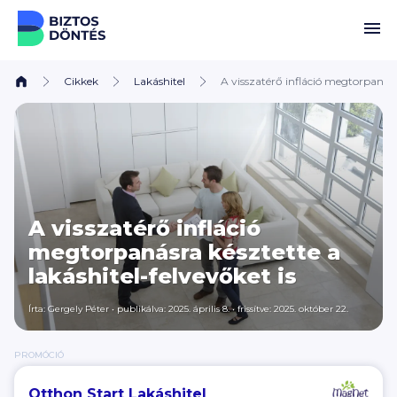
Ugrás a tartalomhoz
Cikkek
Lakáshitel
A visszatérő infláció megtorpanásra
A visszatérő infláció
megtorpanásra késztette a
lakáshitel-felvevőket is
Írta:
Gergely Péter
•
publikálva: 2025. április 8.
•
frissítve: 2025. október 22.
PROMÓCIÓ
Otthon Start Lakáshitel