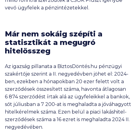
millió forintra szerződtek a CSOK Pluszt igénybe
vevő ügyfelek a pénzintézetekkel.
Már nem sokáig szépíti a
statisztikát a megugró
hitelösszeg
Az igazság pillanata a BiztosDöntés.hu pénzügyi
szakértője szerint a II. negyedévben jöhet el: 2024-
ben, ezekben a hónapokban 20 ezer felett volt a
szerződések összesített száma, havonta átlagosan
6 874
szerződést írtak alá az ügyfeleikkel a bankok,
sőt júliusban a
7 200-at
is meghaladta a jóváhagyott
hitelkérelmek száma. Ezen belül a piaci lakáshitel-
szerződések száma a 16 ezret is meghaladta 2024 II.
negyedévében.