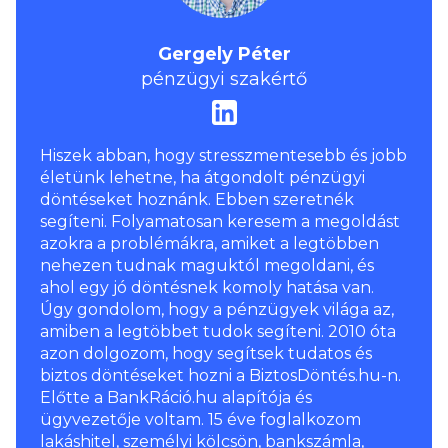
Gergely Péter
pénzügyi szakértő
Hiszek abban, hogy stresszmentesebb és jobb
életünk lehetne, ha átgondolt pénzügyi
döntéseket hoznánk. Ebben szeretnék
segíteni. Folyamatosan keresem a megoldást
azokra a problémákra, amiket a legtöbben
nehezen tudnak maguktól megoldani, és
ahol egy jó döntésnek komoly hatása van.
Úgy gondolom, hogy a pénzügyek világa az,
amiben a legtöbbet tudok segíteni. 2010 óta
azon dolgozom, hogy segítsek tudatos és
biztos döntéseket hozni a BiztosDöntés.hu-n.
Előtte a BankRáció.hu alapítója és
ügyvezetője voltam. 15 éve foglalkozom
lakáshitel, személyi kölcsön, bankszámla,