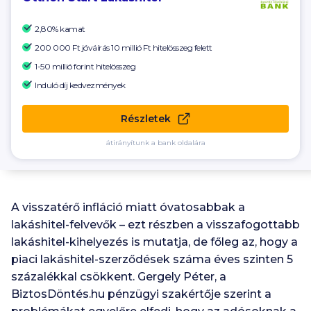
2,80% kamat
200 000 Ft
jóváírás 10 millió Ft hitelösszeg felett
1-50 millió forint hitelösszeg
Induló díj kedvezmények
Részletek
átirányítunk a bank oldalára
A visszatérő infláció miatt óvatosabbak a
lakáshitel-felvevők – ezt részben a visszafogottabb
lakáshitel-kihelyezés is mutatja, de főleg az, hogy a
piaci lakáshitel-szerződések száma éves szinten 5
százalékkal csökkent. Gergely Péter, a
BiztosDöntés.hu pénzügyi szakértője szerint a