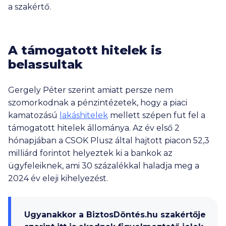
a szakértő.
A támogatott hitelek is
belassultak
Gergely Péter szerint amiatt persze nem
szomorkodnak a pénzintézetek, hogy a piaci
kamatozású
lakáshitelek
mellett szépen fut fel a
támogatott hitelek állománya. Az év első 2
hónapjában a CSOK Plusz által hajtott piacon 52,3
milliárd forintot helyeztek ki a bankok az
ügyfeleiknek, ami 30 százalékkal haladja meg a
2024 év eleji kihelyezést.
Ugyanakkor a BiztosDöntés.hu szakértője