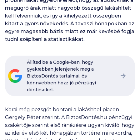
problémákat egyelőre elfedi, hogy az adósoknak a
megugró árak miatt nagyobb összegű lakáshitelt
kell felvenniük, és így a kihelyezett összegben
kitart a gyors növekedés. A tavaszi hónapokban az
egyre magasabb bázis miatt ez már kevésbé fogja
tudni szépíteni a statisztikákat.
Állítsd be a Google-ban, hogy
gyakrabban jelenjenek meg a
BiztosDöntés tartalmai, és
könnyebben hozz jó pénzügyi
döntéseket.
Korai még pezsgőt bontani a lakáshitel piacon
Gergely Péter szerint. A BiztosDöntés.hu pénzügyi
szakértője szerint első ránézésre ugyan kiváló, hogy
az idei év első két hónapjában történelmi rekordra,