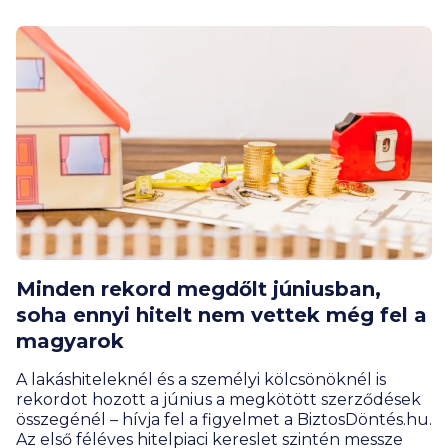
végső döntést nem csak az összköltség, hanem a
teljes kép alapján érdemes meghozni.
Minden rekord megdőlt júniusban,
soha ennyi hitelt nem vettek még fel a
magyarok
A lakáshiteleknél és a személyi kölcsönöknél is
rekordot hozott a június a megkötött szerződések
összegénél – hívja fel a figyelmet a BiztosDöntés.hu.
Az első féléves hitelpiaci kereslet szintén messze