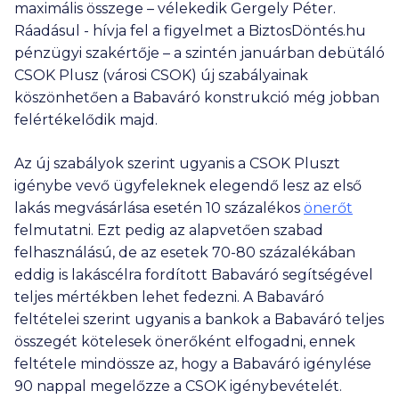
maximális összege – vélekedik Gergely Péter.
Ráadásul - hívja fel a figyelmet a BiztosDöntés.hu
pénzügyi szakértője – a szintén januárban debütáló
CSOK Plusz (városi CSOK) új szabályainak
köszönhetően a Babaváró konstrukció még jobban
felértékelődik majd.
Az új szabályok szerint ugyanis a CSOK Pluszt
igénybe vevő ügyfeleknek elegendő lesz az első
lakás megvásárlása esetén 10 százalékos
önerőt
felmutatni. Ezt pedig az alapvetően szabad
felhasználású, de az esetek 70-80 százalékában
eddig is lakáscélra fordított Babaváró segítségével
teljes mértékben lehet fedezni. A Babaváró
feltételei szerint ugyanis a bankok a Babaváró teljes
összegét kötelesek önerőként elfogadni, ennek
feltétele mindössze az, hogy a Babaváró igénylése
90 nappal megelőzze a CSOK igénybevételét.