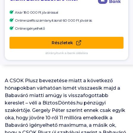
Akár
180 000 Ft
jóváírással
Online szelfis számlanyitásnál
60 000
Ft jóváírás
Online igényelhető
Részletek
átirányítunk a bank oldalára
A CSOK Plusz bevezetése miatt a következő
hónapokban várhatóan ismét visszaesik majd a
Babaváró miatti amúgy is visszafogottabb
kereslet – véli a BiztosDöntés.hu pénzügyi
szakértője. Gergely Péter szerint ennek csak egyik
oka, hogy jövőre
10
-ről
11
millióra emelkedik a
Babaváró igényelhető maximuma, a másik ok,
hogy a CSOK Plusz új szabályai szerint a Babaváró