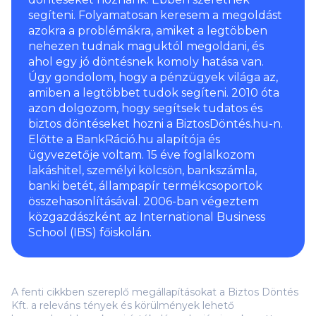
segíteni. Folyamatosan keresem a megoldást
azokra a problémákra, amiket a legtöbben
nehezen tudnak maguktól megoldani, és
ahol egy jó döntésnek komoly hatása van.
Úgy gondolom, hogy a pénzügyek világa az,
amiben a legtöbbet tudok segíteni. 2010 óta
azon dolgozom, hogy segítsek tudatos és
biztos döntéseket hozni a BiztosDöntés.hu-n.
Előtte a BankRáció.hu alapítója és
ügyvezetője voltam. 15 éve foglalkozom
lakáshitel, személyi kölcsön, bankszámla,
banki betét, állampapír termékcsoportok
összehasonlításával. 2006-ban végeztem
közgazdászként az International Business
School (IBS) főiskolán.
A fenti cikkben szereplő megállapításokat a Biztos Döntés
Kft. a releváns tények és körülmények lehető