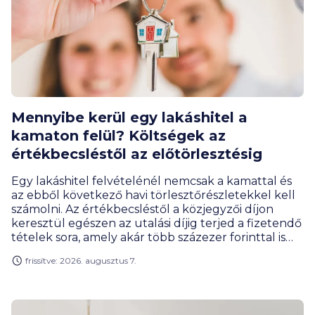
Mennyibe kerül egy lakáshitel a
kamaton felül? Költségek az
értékbecsléstől az előtörlesztésig
Egy lakáshitel felvételénél nemcsak a kamattal és
az ebből következő havi törlesztőrészletekkel kell
számolni. Az értékbecsléstől a közjegyzői díjon
keresztül egészen az utalási díjig terjed a fizetendő
tételek sora, amely akár több százezer forinttal is
megemelheti a hitelfelvétel teljes költségét. Milyen
frissítve: 2026. augusztus 7.
díjakra érdemes előre felkészülnöd, és melyeket
engedhetik el a bankok?