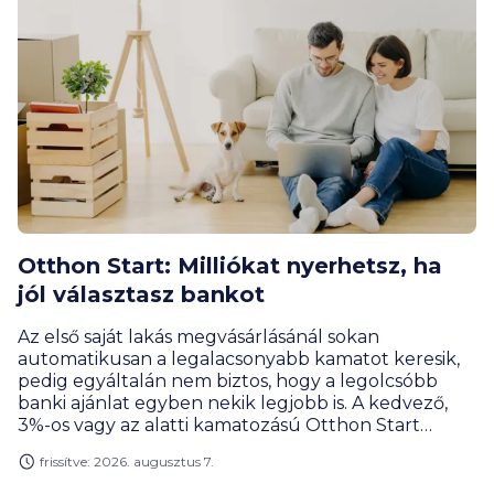
Otthon Start: Milliókat nyerhetsz, ha
jól választasz bankot
Az első saját lakás megvásárlásánál sokan
automatikusan a legalacsonyabb kamatot keresik,
pedig egyáltalán nem biztos, hogy a legolcsóbb
banki ajánlat egyben nekik legjobb is. A kedvező,
3%-os vagy az alatti kamatozású Otthon Start
konstrukciók között ma már a jóváírások, az
frissítve: 2026. augusztus 7.
igénylési feltételek és a teljes futamidő alatti
elvárások is legalább ennyire számítanak, ezért a