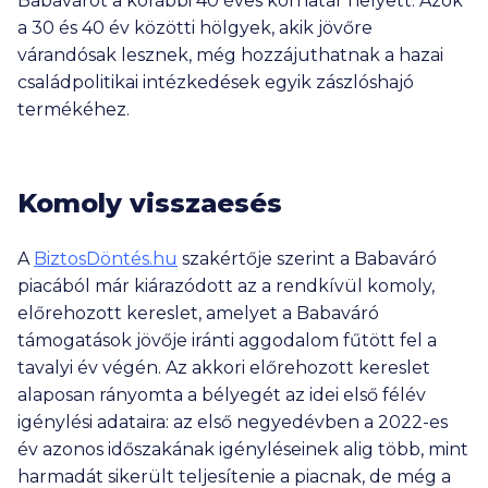
Babavárót a korábbi 40 éves korhatár helyett. Azok
a 30 és 40 év közötti hölgyek, akik jövőre
várandósak lesznek, még hozzájuthatnak a hazai
családpolitikai intézkedések egyik zászlóshajó
termékéhez.
Komoly visszaesés
A
BiztosDöntés.hu
szakértője szerint a Babaváró
piacából már kiárazódott az a rendkívül komoly,
előrehozott kereslet, amelyet a Babaváró
támogatások jövője iránti aggodalom fűtött fel a
tavalyi év végén. Az akkori előrehozott kereslet
alaposan rányomta a bélyegét az idei első félév
igénylési adataira: az első negyedévben a 2022-es
év azonos időszakának igényléseinek alig több, mint
harmadát sikerült teljesítenie a piacnak, de még a