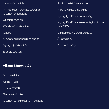
Lakásbiztosítás
Forint betéti kamatok
Minősített Fogyasztóbarát
Megtakarítási számla
Otthonbiztosítás
Nyugdíj-előtakarékosság
Utasbiztosítás
Nyugdíj-előtakarékossági számla
Kötelező biztosítás
(NYESZ)
Casco
Önkéntes nyugdíjpénztár
Magán egészségbiztosítás
Állampapír
Nyugdíjbiztosítás
Babakötvény
Életbiztosítás
Állami támogatás
Munkáshitel
Csok Plusz
Falusi CSOK
Babaváró hitel
Otthonteremtési támogatás