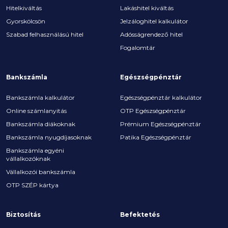
Hitelkiváltás
Lakáshitel kiváltás
Gyorskölcsön
Jelzáloghitel kalkulátor
Szabad felhasználású hitel
Adósságrendező hitel
Fogalomtár
Bankszámla
Egészségpénztár
Bankszámla kalkulátor
Egészségpénztár kalkulátor
Online számlanyitás
OTP Egészségpénztár
Bankszámla diákoknak
Prémium Egészségpénztár
Bankszámla nyugdíjasoknak
Patika Egészségpénztár
Bankszámla egyéni
vállalkozóknak
Vállalkozói bankszámla
OTP SZÉP kártya
Biztosítás
Befektetés