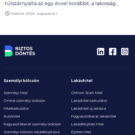
túlszárnyalta az egy évvel korábbit, a lakosság
hitelportfóliójának mérete pedig már 14 000
frissítve: 2026. augusztus 1.
milliárd forint közelében mozog.
Személyi kölcsön
Lakáshitel
Személyi hitel
Otthon Start hitel
Online személyi kölcsön
Lakáshitel kalkulátor
Hitelkalkulátor
Lakáshitel új lakásra
Autóhitel
Fogyasztóbarát lakáshitel
Fogyasztóbarát személyi kölcsön
Lakásfelújítási hitel
Személyi kölcsön lakásfelújításra
Építési hitel