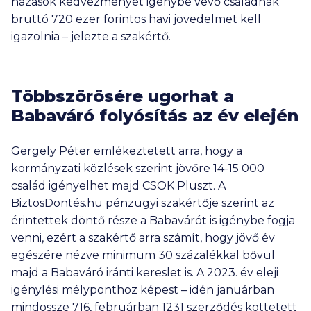
házasok kedvezményét igénybe vevő családnak
bruttó 720 ezer forintos havi jövedelmet kell
igazolnia – jelezte a szakértő.
Többszörösére ugorhat a
Babaváró folyósítás az év elején
Gergely Péter emlékeztetett arra, hogy a
kormányzati közlések szerint jövőre 14-15 000
család igényelhet majd CSOK Pluszt. A
BiztosDöntés.hu pénzügyi szakértője szerint az
érintettek döntő része a Babavárót is igénybe fogja
venni, ezért a szakértő arra számít, hogy jövő év
egészére nézve minimum 30 százalékkal bővül
majd a Babaváró iránti kereslet is. A 2023. év eleji
igénylési mélyponthoz képest – idén januárban
mindössze 716, februárban 1231 szerződés köttetett