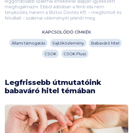
leggondosabb szakmai értékelése alapján igyekezett
megfogalmazni. Ebből adódóan a fenti írás nem
tényközlés, hanem a Biztos Döntés Kft. – megfontolt és
felvállalt – szakmai véleményét jeleníti meg.
KAPCSOLÓDÓ CÍMKÉK
Állami támogatás
Sajtóközlemény
Babaváró hitel
CSOK
CSOK Plusz
Legfrissebb útmutatóink
babaváró hitel témában