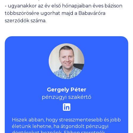
- ugyanakkor az év első hónapjaiban éves bázison
többszörösére ugorhat majd a Babaváróra
szerződők száma.
Gergely Péter
pénzügyi szakértő
Hiszek abban, hogy stresszmentesebb és jobb
életünk lehetne, ha átgondolt pénzügyi
döntéseket hoznánk. Ebben szeretnék