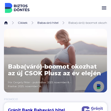
Ugrás a tartalomhoz
Cikkek
Babaváró hitel
Baba(váró)-boomot okozhat a
Baba(váró)-boomot okozhat
az új CSOK Plusz az év elején
Írta:
Gergely Péter
•
publikálva: 2023. november 8.
•
frissítve: 2025. november 14.
PROMÓCIÓ
Gránit Bank Babaváró hitel