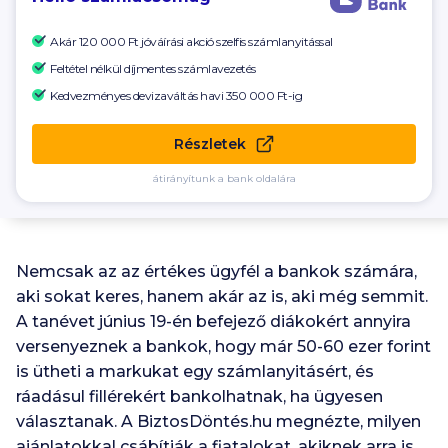
Akár 120 000 Ft
jóváírási akció szelfis számlanyitással
Feltétel nélkül díjmentes számlavezetés
Kedvezményes devizaváltás havi
350 000
Ft-ig
Részletek
átirányítunk a bank oldalára
Nemcsak az az értékes ügyfél a bankok számára,
aki sokat keres, hanem akár az is, aki még semmit.
A tanévet június 19-én befejező diákokért annyira
versenyeznek a bankok, hogy már 50-60 ezer forint
is ütheti a markukat egy számlanyitásért, és
ráadásul fillérekért bankolhatnak, ha ügyesen
választanak. A BiztosDöntés.hu megnézte, milyen
ajánlatokkal csábítják a fiatalokat, akiknek arra is