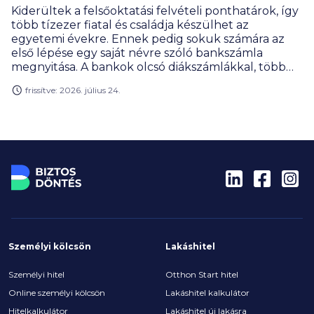
Kiderültek a felsőoktatási felvételi ponthatárok, így
több tízezer fiatal és családja készülhet az
egyetemi évekre. Ennek pedig sokuk számára az
első lépése egy saját névre szóló bankszámla
megnyitása. A bankok olcsó diákszámlákkal, több
tízezer forintos jóváírásokkal versenyeznek az
frissítve: 2026. július 24.
újdonsült hallgatókért. Csakhogy egy bankszámla
nem egyszeri döntés, hanem több évre szóló
elköteleződés – erre a szempontra pedig érdemes
legalább annyi figyelmet fordítani, mint a bevezető
bónuszra.
Személyi kölcsön
Lakáshitel
Személyi hitel
Otthon Start hitel
Online személyi kölcsön
Lakáshitel kalkulátor
Hitelkalkulátor
Lakáshitel új lakásra