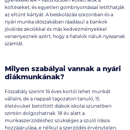
gyerekeiknek – valós időben követhetik a
költéseket, és egyetlen gombnyomással letilthatják
az eltűnt kártyát. A beiskolázási szezonban és a
nyári munka időszakában ráadásul a bankok
jóváírási akciókkal és más kedvezményekkel
versenyeznek azért, hogy a fiatalok náluk nyissanak
számlát.
Milyen szabályai vannak a nyári
diákmunkának?
Főszabály szerint 16 éves kortól lehet munkát
vállalni, de a nappali tagozaton tanuló, 15.
életévüket betöltött diákok iskolai szünetben
szintén dolgozhatnak. 18 év alatt a
munkaszerződéshez szükséges a szülő írásos
hozzájárulása, e nélkül a szerződés érvénytelen.