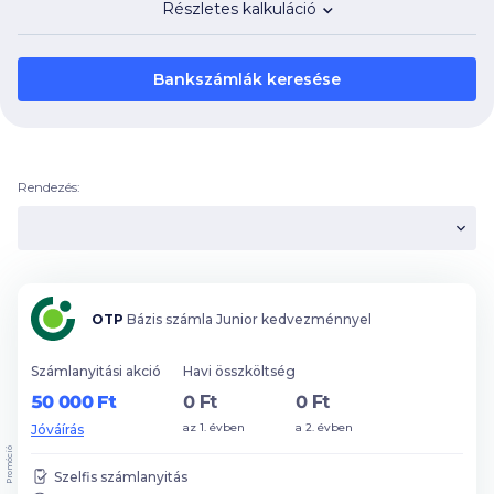
Részletes kalkuláció
Bankszámlák keresése
Rendezés:
OTP
Bázis számla Junior kedvezménnyel
Számlanyitási akció
Havi összköltség
50 000 Ft
0 Ft
0 Ft
az 1. évben
a 2. évben
Jóváírás
Promóció
Szelfis számlanyitás