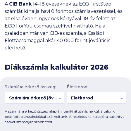
A
CIB Bank
14–18 éveseknek az ECO FirstStep
számlát kínálja havi 0 forintos számlavezetéssel, és
az első évben ingyenes kártyával. 18 év felett az
ECO ForYou csomag szelfivel nyitható. Ha a
családban már van CIB-es számla, a Családi
Flottacsomaggal akár
40 000
forint jóváírás is
elérhető.
Diákszámla kalkulátor 2026
Számlára érkező összeg:
Életkorod:
Számlára érkező jövedelem:
Életkorod
A számlára érkező összeg alapján, banki átutalás nélkül, általunk
beállított tranzakciókkal számoltunk. A részletes kalkulációra kattintva
ezeket személyre szabhatod.