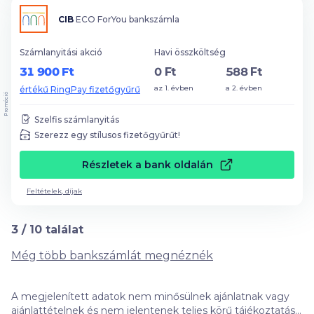
CIB
ECO ForYou bankszámla
Számlanyitási akció
Havi összköltség
31 900 Ft
0 Ft
588 Ft
az 1. évben
a 2. évben
értékű RingPay fizetőgyűrű
Promóció
Szelfis számlanyitás
Szerezz egy stílusos fizetőgyűrűt!
Részletek a bank oldalán
Feltételek, díjak
3
/
10
találat
Még több bankszámlát megnéznék
A megjelenített adatok nem minősülnek ajánlatnak vagy
ajánlattételnek és nem jelentenek teljes körű tájékoztatást,