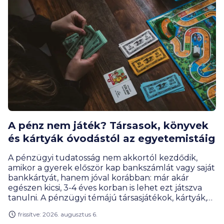
A pénz nem játék? Társasok, könyvek
és kártyák óvodástól az egyetemistáig
A pénzügyi tudatosság nem akkortól kezdődik,
amikor a gyerek először kap bankszámlát vagy saját
bankkártyát, hanem jóval korábban: már akár
egészen kicsi, 3-4 éves korban is lehet ezt játszva
tanulni. A pénzügyi témájú társasjátékok, kártyák,
online megoldások és szerepjátékok úgy tanítanak
frissítve: 2026. augusztus 6.
meg tervezni, mérlegelni, gyűjteni vagy éppen