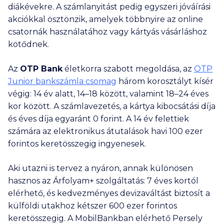
diákévekre. A számlanyitást pedig egyszeri jóváírási
akciókkal ösztönzik, amelyek többnyire az online
csatornák használatához vagy kártyás vásárláshoz
kötődnek.
Az
OTP Bank
életkorra szabott megoldása, az
OTP
Junior bankszámla csomag
három korosztályt kísér
végig: 14 év alatt, 14–18 között, valamint 18–24 éves
kor között. A számlavezetés, a kártya kibocsátási díja
és éves díja egyaránt 0 forint. A 14 év felettiek
számára az elektronikus átutalások havi
100 ezer
forintos keretösszegig ingyenesek.
Aki utazni is tervez a nyáron, annak különösen
hasznos az Árfolyam+ szolgáltatás: 7 éves kortól
elérhető, és kedvezményes devizaváltást biztosít a
külföldi utakhoz kétszer
600 ezer
forintos
keretösszegig. A MobilBankban elérhető Persely