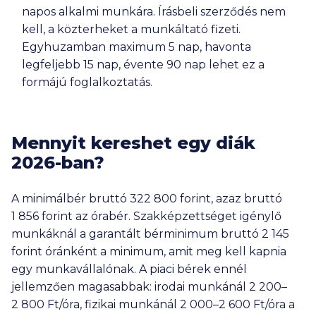
napos alkalmi munkára. Írásbeli szerződés nem
kell, a közterheket a munkáltató fizeti.
Egyhuzamban maximum 5 nap, havonta
legfeljebb 15 nap, évente 90 nap lehet ez a
formájú foglalkoztatás.
Mennyit kereshet egy diák
2026-ban?
A minimálbér bruttó
322 800
forint, azaz bruttó
1 856
forint az órabér. Szakképzettséget igénylő
munkáknál a garantált bérminimum bruttó
2 145
forint óránként a minimum, amit meg kell kapnia
egy munkavállalónak. A piaci bérek ennél
jellemzően magasabbak: irodai munkánál
2 200
–
2 800 Ft
/óra, fizikai munkánál
2 000
–
2 600 Ft
/óra a