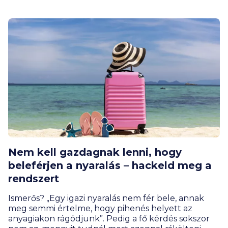
döntéseket hozni, hogy közben a gyerekek
számára mindez élmény marad, nem tananyag. A
BiztosDöntés.hu gyűjtéséből kiderül, hogy akár az
egyetemisták is találnak olyan játékot, ami segít
nekik meghozni az első nagy pénzügyi
elhatározásukat.
Nem kell gazdagnak lenni, hogy
beleférjen a nyaralás – hackeld meg a
rendszert
Ismerős? „Egy igazi nyaralás nem fér bele, annak
meg semmi értelme, hogy pihenés helyett az
anyagiakon rágódjunk”. Pedig a fő kérdés sokszor