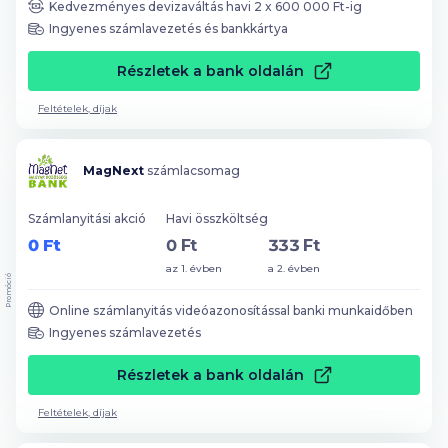
Kedvezményes devizaváltás havi
2
x
600 000
Ft-ig
Ingyenes számlavezetés és bankkártya
Részletek a bank oldalán
Feltételek, díjak
MagNext
számlacsomag
Számlanyitási akció
Havi összköltség
0 Ft
0 Ft
333 Ft
az 1. évben
a 2. évben
Promóció
Online számlanyitás videóazonosítással banki munkaidőben
Ingyenes számlavezetés
Részletek a bank oldalán
Feltételek, díjak