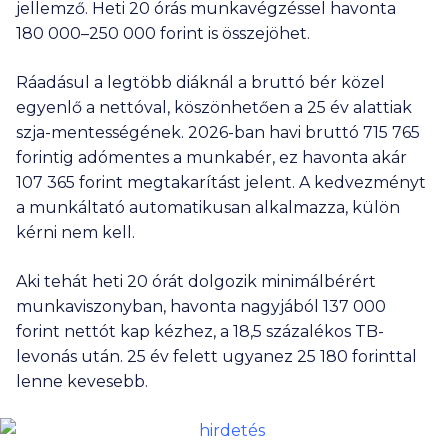
jellemző. Heti 20 órás munkavégzéssel havonta
180 000
–
250 000
forint is összejöhet.
Ráadásul a legtöbb diáknál a bruttó bér közel
egyenlő a nettóval, köszönhetően a 25 év alattiak
szja-mentességének. 2026-ban havi bruttó
715 765
forintig adómentes a munkabér, ez havonta akár
107 365
forint megtakarítást jelent. A kedvezményt
a munkáltató automatikusan alkalmazza, külön
kérni nem kell.
Aki tehát heti 20 órát dolgozik minimálbérért
munkaviszonyban, havonta nagyjából
137 000
forint nettót kap kézhez, a 18,5 százalékos TB-
levonás után. 25 év felett ugyanez
25 180
forinttal
lenne kevesebb.