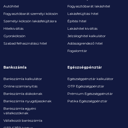
Autóhitel
Fogyasztóbarát lakáshitel
Fogyasztóbarát személyi kölcsön
Lakásfelújítási hitel
Személyi kölcsön lakásfelújításra
Építési hitel
Hitelkiváltás
Lakáshitel kiváltás
Gyorskölcsön
Jelzáloghitel kalkulátor
Szabad felhasználású hitel
Adósságrendező hitel
Fogalomtár
Bankszámla
Egészségpénztár
Bankszámla kalkulátor
Egészségpénztár kalkulátor
Online számlanyitás
OTP Egészségpénztár
Bankszámla diákoknak
Prémium Egészségpénztár
Bankszámla nyugdíjasoknak
Patika Egészségpénztár
Bankszámla egyéni
vállalkozóknak
Vállalkozói bankszámla
OTP SZÉP kártya