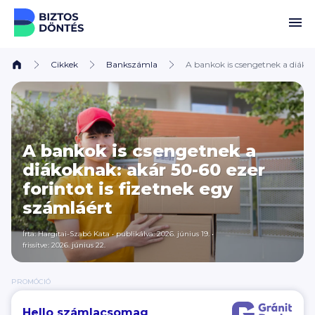
Ugrás a tartalomhoz
Cikkek
Bankszámla
A bankok is csengetnek a diákok
A bankok is csengetnek a
diákoknak: akár 50-60 ezer
forintot is fizetnek egy
számláért
Írta:
Hargitai-Szabó Kata
•
publikálva: 2026. június 19.
•
frissítve: 2026. június 22.
PROMÓCIÓ
Hello számlacsomag