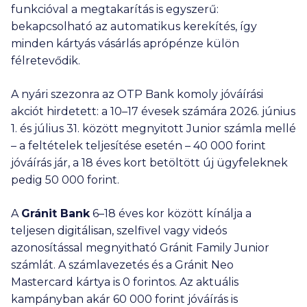
funkcióval a megtakarítás is egyszerű:
bekapcsolható az automatikus kerekítés, így
minden kártyás vásárlás aprópénze külön
félretevődik.
A nyári szezonra az OTP Bank komoly jóváírási
akciót hirdetett: a 10–17 évesek számára 2026. június
1. és július 31. között megnyitott Junior számla mellé
– a feltételek teljesítése esetén –
40 000
forint
jóváírás jár, a 18 éves kort betöltött új ügyfeleknek
pedig
50 000
forint.
A
Gránit Bank
6–18 éves kor között kínálja a
teljesen digitálisan, szelfivel vagy videós
azonosítással megnyitható Gránit Family Junior
számlát. A számlavezetés és a Gránit Neo
Mastercard kártya is 0 forintos. Az aktuális
kampányban akár
60 000
forint jóváírás is