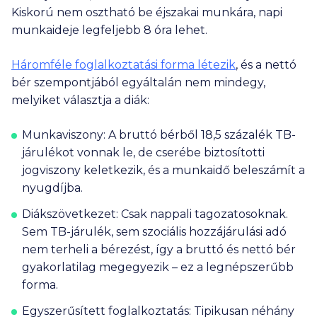
Kiskorú nem osztható be éjszakai munkára, napi
munkaideje legfeljebb 8 óra lehet.
Háromféle foglalkoztatási forma létezik
, és a nettó
bér szempontjából egyáltalán nem mindegy,
melyiket választja a diák:
Munkaviszony:
A bruttó bérből 18,5 százalék TB-
járulékot vonnak le, de cserébe biztosítotti
jogviszony keletkezik, és a munkaidő beleszámít a
nyugdíjba.
Diákszövetkezet:
Csak nappali tagozatosoknak.
Sem TB-járulék, sem szociális hozzájárulási adó
nem terheli a bérezést, így a bruttó és nettó bér
gyakorlatilag megegyezik – ez a legnépszerűbb
forma.
Egyszerűsített foglalkoztatás:
Tipikusan néhány