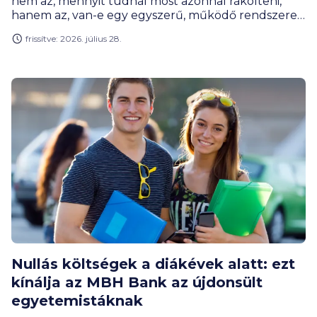
nem az, mennyit tudnál most azonnal rákölteni,
hanem az, van-e egy egyszerű, működő rendszered
rá: előre gondolkodsz, széthúzod időben a
frissítve: 2026. július 28.
fizetnivalókat, pár okos nyaralás-hackkel faragsz a
költségeken és elkerülöd a pénznyelő buktatókat.
A cikk végére lehet, hogy neked sem kell
lemondani az idei, vagy a következő évek
kiruccanásairól.
Nullás költségek a diákévek alatt: ezt
kínálja az MBH Bank az újdonsült
egyetemistáknak