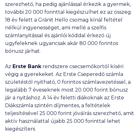
szerezhető, ha pedig ajánlással érkezik a gyermek,
további
20 000
forinttal kiegészülhet ez az összeg.
18 év felett a Gránit Hello csomag kínál feltétel
nélkül ingyenességet, ami mellé a szelfis
számlanyitással és ajánlói kóddal érkező új
ügyfeleknek ugyancsak akár
80 000
forintos
bónusz járhat.
Az
Erste Bank
rendszere csecsemőkortól kíséri
végig a gyerekeket. Az Erste Cseperedő számla
születéstől nyitható, 0 forintos számlavezetéssel, a
legalább 7 éveseknek most
20 000
forint bónusz
jár a nyitáshoz. A 14 év feletti diákoknak az Erste
Diákszámla szintén díjmentes, a feltételek
teljesítésével
25 000
forint jóváírás szerezhető, amit
aktív használattal újabb
25 000
forinttal lehet
kiegészíteni.