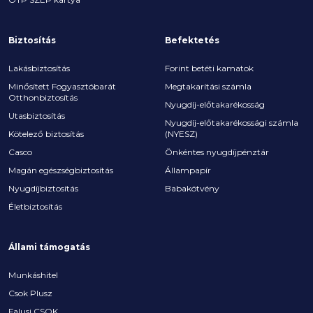
Biztosítás
Befektetés
Lakásbiztosítás
Forint betéti kamatok
Minősített Fogyasztóbarát
Megtakarítási számla
Otthonbiztosítás
Nyugdíj-előtakarékosság
Utasbiztosítás
Nyugdíj-előtakarékossági számla
Kötelező biztosítás
(NYESZ)
Casco
Önkéntes nyugdíjpénztár
Magán egészségbiztosítás
Állampapír
Nyugdíjbiztosítás
Babakötvény
Életbiztosítás
Állami támogatás
Munkáshitel
Csok Plusz
Falusi CSOK