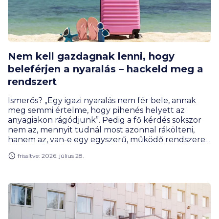
Nem kell gazdagnak lenni, hogy
beleférjen a nyaralás – hackeld meg a
rendszert
Ismerős? „Egy igazi nyaralás nem fér bele, annak
meg semmi értelme, hogy pihenés helyett az
anyagiakon rágódjunk”. Pedig a fő kérdés sokszor
nem az, mennyit tudnál most azonnal rákölteni,
hanem az, van-e egy egyszerű, működő rendszered
rá: előre gondolkodsz, széthúzod időben a
frissítve: 2026. július 28.
fizetnivalókat, pár okos nyaralás-hackkel faragsz a
költségeken és elkerülöd a pénznyelő buktatókat.
A cikk végére lehet, hogy neked sem kell
lemondani az idei, vagy a következő évek
kiruccanásairól.