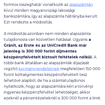
forintos összeghatár vonatkozik az
alapszámlán
kívül minden magyarországi lakossági
bankszámlára, így az alapszámla hátrányba került.
Ezt rendezte a módosítás.
A módosítás azonban nem minden alapszámla
tulajdonosra van közvetlen hatással. Ugyanis
a
Gránit, az Erste és az UniCredit Bank már
jelenleg is
300 000
forint díjmentes
készpénzfelvételt biztosít feltételek nélkül.
A
többi bank általában az alapszámlák díjazását
rögzítő
kormányrendeletnek
megfelelően
150 000
forint költségmentes készpénzfelvételt tesz
lehetővé alapból, de ha a számlatulajdonos
nyilatkozik, hogy az alapszámlára kéri a törvényi
ingyenes készpénzfelvétel lehetőséget, akkor
ezeknél a pénzintézeteknél is
300 000
forint a limit.