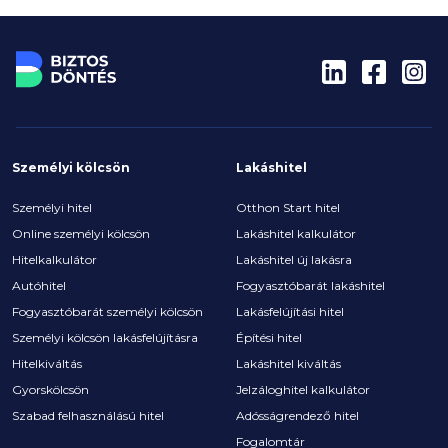
kedvezményekre, jóváírásokra kell figyelni, hiszen
sok évig lehet használni egy diákszámlát. A családok
az induló kiadásokhoz olyan helyről is tudnak pénzt
szerezni, ahonnan sokan nem is gondolnák.
Személyi kölcsön
Lakáshitel
Személyi hitel
Otthon Start hitel
Online személyi kölcsön
Lakáshitel kalkulátor
Hitelkalkulátor
Lakáshitel új lakásra
Autóhitel
Fogyasztóbarát lakáshitel
Fogyasztóbarát személyi kölcsön
Lakásfelújítási hitel
Személyi kölcsön lakásfelújításra
Építési hitel
Hitelkiváltás
Lakáshitel kiváltás
Gyorskölcsön
Jelzáloghitel kalkulátor
Szabad felhasználású hitel
Adósságrendező hitel
Fogalomtár