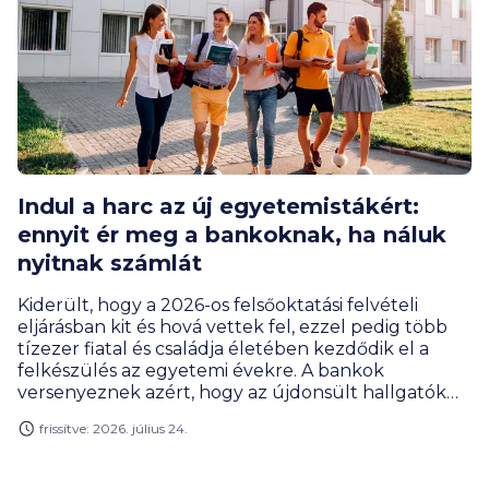
Indul a harc az új egyetemistákért:
ennyit ér meg a bankoknak, ha náluk
nyitnak számlát
Kiderült, hogy a 2026-os felsőoktatási felvételi
eljárásban kit és hová vettek fel, ezzel pedig több
tízezer fiatal és családja életében kezdődik el a
felkészülés az egyetemi évekre. A bankok
versenyeznek azért, hogy az újdonsült hallgatók
náluk nyissák meg az első saját bankszámlájukat,
frissítve: 2026. július 24.
például több tízezer forint ajándékpénzt adnak. A
BiztosDöntés.hu szakértői szerint érdemes ezt
kihasználni, de nem csak az egyszeri