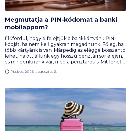
Megmutatja a PIN-kódomat a banki
mobilappom?
Előfordul, hogy elfelejtjük a bankkártyánk PIN-
kódját, ha nem kell gyakran megadnunk. Főleg, ha
több kártyánk is van. Márpedig az eléggé bosszantó
lehet, ha ott állunk egy hosszú pénztári sor elején,
és mindenki ránk vár, még a pénztáros is. Mit lehet
gyorsan tenni ilyenkor?
frissítve: 2026. augusztus 2.