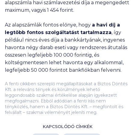
alapszámla havi számlavezetési díja a megengedett
maximum, vagyis
1 454
forint.
Az alapszámlák fontos előnye, hogy
a havi díj a
legtöbb fontos szolgáltatást tartalmazza
, így
például nincs éves díja a bankkártyának, ingyenes
havonta négy darab eseti vagy rendszeres átutalás
összesen legfeljebb
100 000
forintig, és
költségmentesen lehet havonta egy alkalommal,
legfeljebb
50 000
forintot bankfiókban felvenni.
A fenti cikkben szereplő megállapításokat a Biztos Döntés
Kft. a releváns tények és körülmények lehető
leggondosabb szakmai értékelése alapján igyekezett
megfogalmazni. Ebből adódóan a fenti írás nem
tényközlés, hanem a Biztos Döntés Kft. – megfontolt és
felvállalt – szakmai véleményét jeleníti meg.
KAPCSOLÓDÓ CÍMKÉK