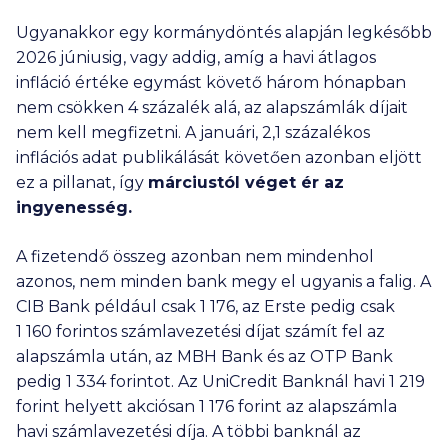
Ugyanakkor egy kormánydöntés alapján legkésőbb
2026 júniusig, vagy addig, amíg a havi átlagos
infláció értéke egymást követő három hónapban
nem csökken 4 százalék alá, az alapszámlák díjait
nem kell megfizetni. A januári, 2,1 százalékos
inflációs adat publikálását követően azonban eljött
ez a pillanat, így
márciustól véget ér az
ingyenesség.
A fizetendő összeg azonban nem mindenhol
azonos, nem minden bank megy el ugyanis a falig. A
CIB Bank például csak
1 176
, az Erste pedig csak
1 160
forintos számlavezetési díjat számít fel az
alapszámla után, az MBH Bank és az OTP Bank
pedig
1 334
forintot. Az UniCredit Banknál havi
1 219
forint helyett akciósan
1 176
forint az alapszámla
havi számlavezetési díja. A többi banknál az