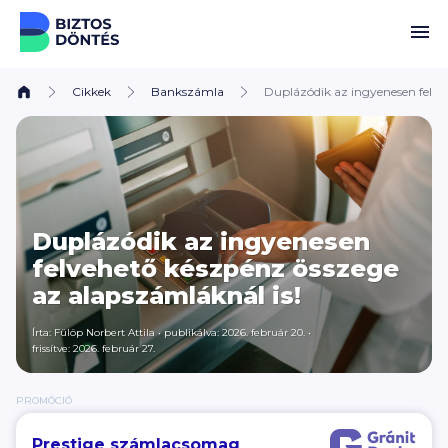
Ugrás a tartalomhoz
Cikkek
Bankszámla
Duplázódik az ingyenesen felve
Duplázódik az ingyenesen
felvehető készpénz összege
az alapszámláknál is!
Írta: Fülöp Norbert Attila
•
publikálva: 2026. február 20.
•
frissítve: 2026. február 27.
PROMÓCIÓ
Prestige számlacsomag