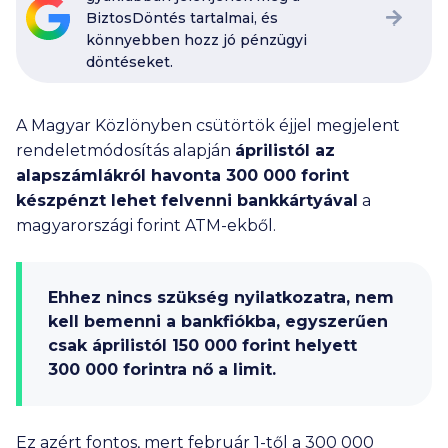
BiztosDöntés tartalmai, és
könnyebben hozz jó pénzügyi
döntéseket.
A Magyar Közlönyben csütörtök éjjel megjelent
rendeletmódosítás alapján
áprilistól az
alapszámlákról havonta
300 000
forint
készpénzt lehet felvenni bankkártyával
a
magyarországi forint ATM-ekből.
Ehhez nincs szükség nyilatkozatra, nem
kell bemenni a bankfiókba, egyszerűen
csak áprilistól
150 000
forint helyett
300 000
forintra nő a limit.
Ez azért fontos, mert február 1-től a
300 000