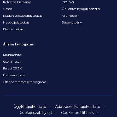
Kötelező biztosítás
(NYESZ)
Casco
Önkéntes nyugdíjpénztár
Magán egészségbiztosítás
Állampapír
Nyugdíjbiztosítás
Babakötvény
Életbiztosítás
Állami támogatás
Munkáshitel
Csok Plusz
Falusi CSOK
Babaváró hitel
Otthonteremtési támogatás
Ügyféltájékoztató
Adatkezelési tájékoztató
Cookie szabályzat
Cookie beállítások