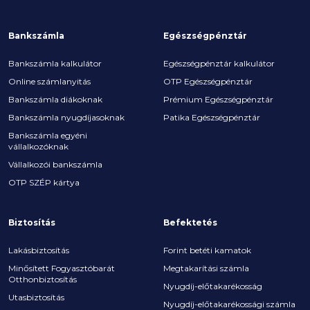
Bankszámla
Egészségpénztár
Bankszámla kalkulátor
Egészségpénztár kalkulátor
Online számlanyitás
OTP Egészségpénztár
Bankszámla diákoknak
Prémium Egészségpénztár
Bankszámla nyugdíjasoknak
Patika Egészségpénztár
Bankszámla egyéni
vállalkozóknak
Vállalkozói bankszámla
OTP SZÉP kártya
Biztosítás
Befektetés
Lakásbiztosítás
Forint betéti kamatok
Minősített Fogyasztóbarát
Megtakarítási számla
Otthonbiztosítás
Nyugdíj-előtakarékosság
Utasbiztosítás
Nyugdíj-előtakarékossági számla