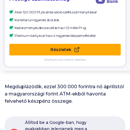
Akár 120 000 Ft
jóváírási akció szelfis számlanyitással
Korlátlanul ingyenes átutalás
Kedvezményes devizaváltás havi 1,5 millió Ft-ig
Platinum kártyával havi 4 ingyenes készpénzfelvétel
Részletek
átirányítunk a bank oldalára
Megduplázódik, ezzel 300 000 forintra nő áprilistól
a magyarországi forint ATM-ekből havonta
felvehető készpénz összege.
Állítsd be a Google-ban, hogy
gyakrabban jelenjenek meg a