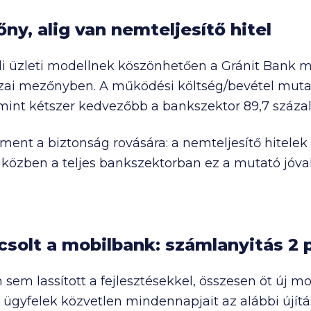
őny, alig van nemteljesítő hitel
lküli üzleti modellnek köszönhetően a Gránit Ban
hazai mezőnyben. A működési költség/bevétel mut
 mint kétszer kedvezőbb a bankszektor 89,7 százal
nt a biztonság rovására: a nemteljesítő hitelek 
közben a teljes bankszektorban ez a mutató jóva
solt a mobilbank: számlanyitás 2 p
em lassított a fejlesztésekkel, összesen öt új mob
ügyfelek közvetlen mindennapjait az alábbi újítás