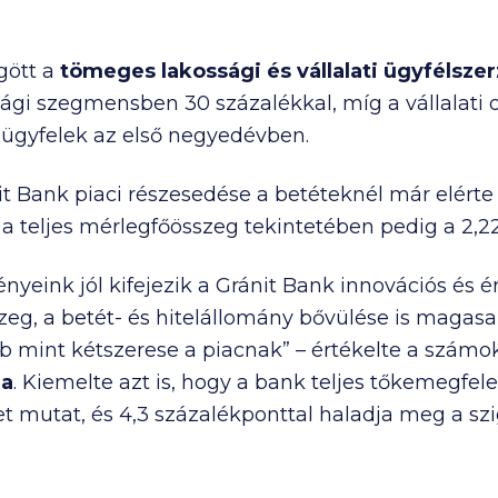
gött a
tömeges lakossági és vállalati ügyfélsze
ági szegmensben 30 százalékkal, míg a vállalati 
ügyfelek az első negyedévben.
 Bank piaci részesedése a betéteknél már elérte a
, a teljes mérlegfőösszeg tekintetében pedig a 2,2
yeink jól kifejezik a Gránit Bank innovációs és
eg, a betét- és hitelállomány bővülése is magasab
bb mint kétszerese a piacnak” – értékelte a szám
ja
. Kiemelte azt is, hogy a bank teljes tőkemegfele
et mutat, és 4,3 százalékponttal haladja meg a sz