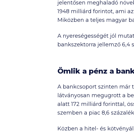
jelentősen meghaladó növek
1948 milliárd
forintot, ami a
Miközben a teljes magyar b
A nyereségességét jól mutat
bankszektorra jellemző 6,4 s
Ömlik a pénz a bank
A bankcsoport szinten már 
látványosan megugrott a bet
alatt
172 milliárd
forinttal, 
szemben a piac 8,6 százalék
Közben a hitel- és kötvényá