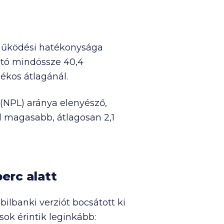
k működési hatékonysága
ató mindössze 40,4
ékos átlagánál.
(NPL) aránya elenyésző,
l magasabb, átlagosan 2,1
erc alatt
ilbanki verziót bocsátott ki
ok érintik leginkább: