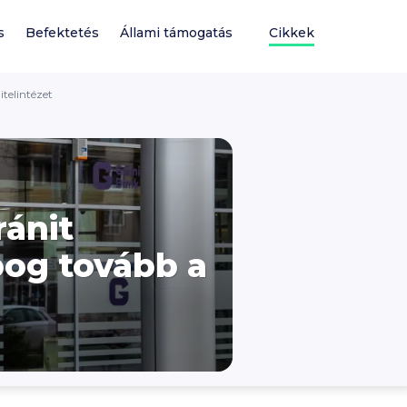
s
Befektetés
Állami támogatás
Cikkek
itelintézet
ránit
obog tovább a