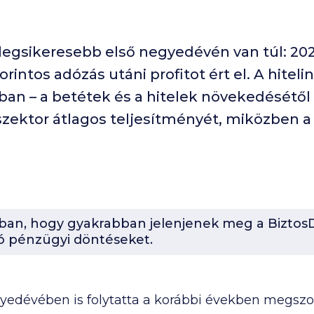
 legsikeresebb első negyedévén van túl: 20
orintos adózás utáni profitot ért el. A hitel
an – a betétek és a hitelek növekedésétől 
ektor átlagos teljesítményét, miközben a d
-ban, hogy gyakrabban jelenjenek meg a BiztosD
ó pénzügyi döntéseket.
yedévében is folytatta a korábbi években megszoko