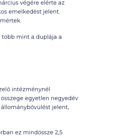
árcius végére elérte az
kos emelkedést jelent.
 mértek.
 több mint a duplája a
ezelő intézménynél
ek összege egyetlen negyedév
s állománybővülést jelent,
orban ez mindössze 2,5