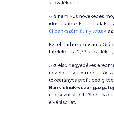
százalék volt).
A dinamikus növekedés mö
időszakához képest a lakoss
új bankszámlát nyitottak
az 
Ezzel párhuzamosan a Gránit
hiteleknél a 2,33 százalékot
„Az első negyedéves eredmén
növekedését. A mérlegfőössz
tőkearányos profit pedig tö
Bank elnök-vezérigazgató
rendkívül stabil tőkehelyzet
elvárásokat.