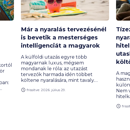
Már a nyaralás tervezésénél
Tíze
is bevetik a mesterséges
nyar
intelligenciát a magyarok
hite
utas
A külföldi utazás egyre több
költ
magyarnak luxus, mégsem
ortól
mondanak le róla: az utazást
ör
A mag
tervezők harmada idén többet
haszná
költene nyaralására, mint tavaly.
ban:
külön
Közben a pihenéssel kapcsolatos
frissítve: 2026. július 29.
Nem vé
elvárások is átalakulnak: egyre
ni. A
hitel
többen keresik a csendet, a
repülő
wellnessélményeket és a digitális
friss
vacso
detox lehetőségét. Egy friss
eg
vissz
kutatásból az is kiderült, hogy az
agy
kedve
utazók csaknem harmada már
utasb
mesterséges intelligenciát is használ a
ndez