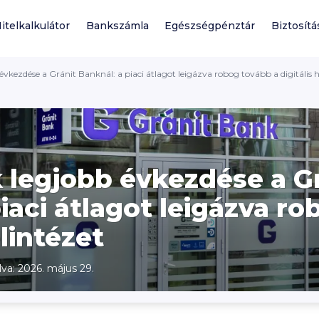
itelkalkulátor
Bankszámla
Egészségpénztár
Biztosítá
vkezdése a Gránit Banknál: a piaci átlagot leigázva robog tovább a digitális h
 legjobb évkezdése a G
iaci átlagot leigázva r
elintézet
lva: 2026. május 29.