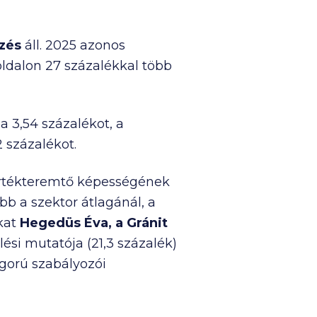
rzés
áll. 2025 azonos
oldalon 27 százalékkal több
 3,54 százalékot, a
2 százalékot.
 értékteremtő képességének
b a szektor átlagánál, a
okat
Hegedüs Éva
, a Gránit
lési mutatója (21,3 százalék)
igorú szabályozói