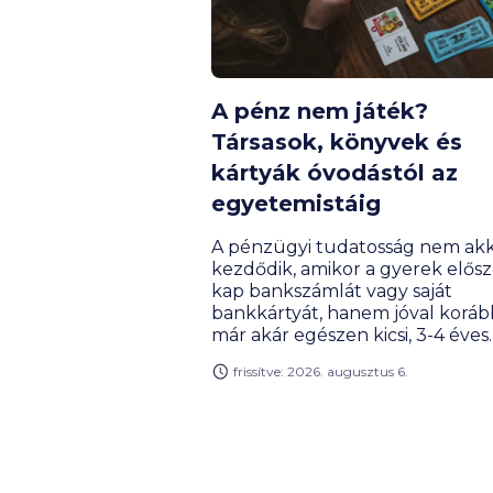
A pénz nem játék?
Társasok, könyvek és
kártyák óvodástól az
egyetemistáig
A pénzügyi tudatosság nem akk
kezdődik, amikor a gyerek elősz
kap bankszámlát vagy saját
bankkártyát, hanem jóval koráb
már akár egészen kicsi, 3-4 éves
korban is lehet ezt játszva tanul
frissítve: 2026. augusztus 6.
pénzügyi témájú társasjátékok,
kártyák, online megoldások és
szerepjátékok úgy tanítanak m
tervezni, mérlegelni, gyűjteni v
éppen döntéseket hozni, hogy
közben a gyerekek számára mi