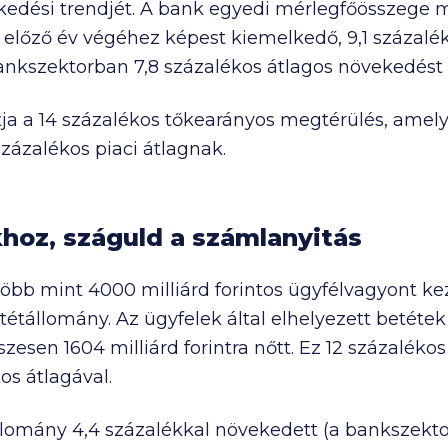
edési trendjét. A bank egyedi mérlegfőösszege m
z előző év végéhez képest kiemelkedő, 9,1 százalé
ankszektorban 7,8 százalékos átlagos növekedést
ja a 14 százalékos tőkearányos megtérülés, amely
zázalékos piaci átlagnak.
hoz, száguld a számlanyitás
több mint
4000 milliárd
forintos ügyfélvagyont k
étállomány. Az ügyfelek által elhelyezett betét
összesen
1604 milliárd
forintra nőtt. Ez 12 százaléko
os átlagával.
llomány 4,4 százalékkal növekedett (a bankszekt