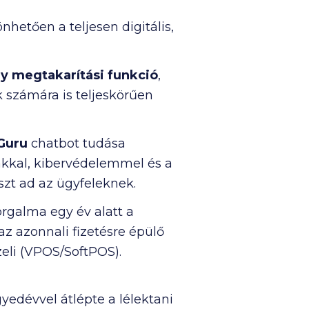
hetően a teljesen digitális,
ly megtakarítási funkció
,
k számára is teljeskörűen
 Guru
chatbot tudása
lákkal, kibervédelemmel és a
szt ad az ügyfeleknek.
orgalma egy év alatt a
az azonnali fizetésre épülő
eli (VPOS/SoftPOS).
yedévvel átlépte a lélektani