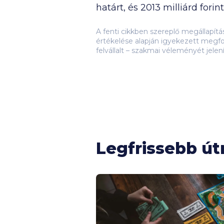
határt, és
2013 milliárd
forin
A fenti cikkben szereplő megállapít
értékelése alapján igyekezett megfo
felvállalt – szakmai véleményét jelen
Legfrissebb ú