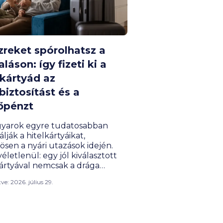
zreket spórolhatsz a
aláson: így fizeti ki a
lkártyád az
biztosítást és a
őpénzt
yarok egyre tudatosabban
lják a hitelkártyáikat,
ösen a nyári utazások idején.
letlenül: egy jól kiválasztott
kártyával nemcsak a drága
téri kávét vagy a külföldi
ítve: 2026. július 29.
rát spórolhatjuk meg a banki
atérítésekből, hanem a
zményesen igényelhető
iztosítások révén a