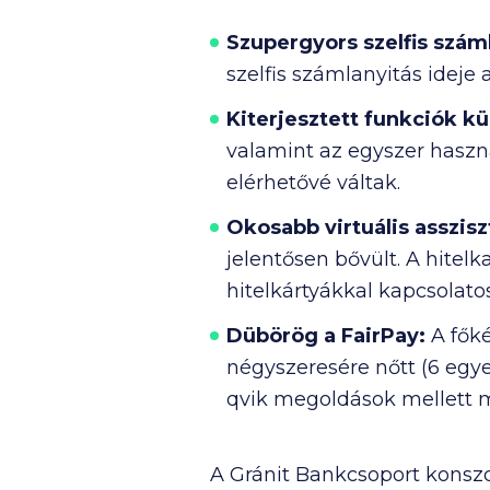
Szupergyors szelfis szám
szelfis számlanyitás ideje a
Kiterjesztett funkciók kü
valamint az egyszer haszná
elérhetővé váltak.
Okosabb virtuális asszisz
jelentősen bővült. A hitel
hitelkártyákkal kapcsolato
Dübörög a FairPay:
A főké
négyszeresére nőtt (6 egy
qvik megoldások mellett m
A Gránit Bankcsoport konszo