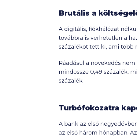
Brutális a költségel
A digitális, fiókhálózat né
továbbra is verhetetlen a 
százalékot tett ki, ami több
Ráadásul a növekedés nem me
mindössze 0,49 százalék, mi
százalék.
Turbófokozatra kapc
A bank az első negyedévben s
az első három hónapban. Az 