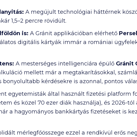
lanyitás:
A megújult technológiai háttérnek köszön
kár 1,5–2 percre rövidült.
lföldön is:
A Gránit applikációban elérhető
Perse
latos digitális kártyák immár a romániai ügyfele
tens:
A mesterséges intelligenciára épülő
Gránit
kalkuláció mellett már a megtakarításokkal, szám
s bonyolultabb kérdésekre is azonnal, pontos vála
nt egyetemisták által használt fizetési platform f
etem és közel
70 ezer
diák használja), és 2026-tól 
ár a hagyományos bankkártyás fizetéseket is kez
lidált mérlegfőösszege ezzel a rendkívül erős neg