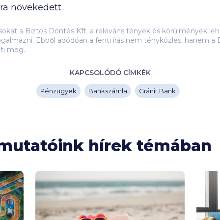
tra növekedett.
ásokat a Biztos Döntés Kft. a releváns tények és körülmények 
galmazni. Ebből adódóan a fenti írás nem tényközlés, hanem a B
íti meg.
KAPCSOLÓDÓ CÍMKÉK
Pénzügyek
Bankszámla
Gránit Bank
tmutatóink hírek témában