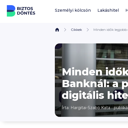
Ugrás a tartalomhoz
Személyi kölcsön
Lakáshitel
H
Cikkek
Minden idők legjobb é
Minden idők
Banknál: a p
digitális hit
Írta:
Hargitai-Szabó Kata
•
publiká