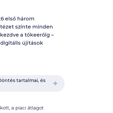
26 első három
intézet szinte minden
kezdve a tőkeerőig –
igitális újítások
öntés tartalmai, és
tt, a piaci átlagot