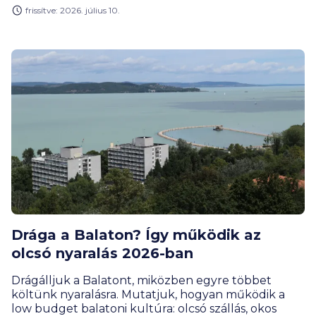
forint árfolyamára vonatkozó várakozásai is.
frissítve: 2026. július 10.
Drága a Balaton? Így működik az
olcsó nyaralás 2026-ban
Drágálljuk a Balatont, miközben egyre többet
költünk nyaralásra. Mutatjuk, hogyan működik a
low budget balatoni kultúra: olcsó szállás, okos