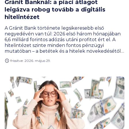
Gránit Banknál: a piaci átlagot
leigázva robog tovább a digitális
hitelintézet
A Gránit Bank története legsikeresebb első
negyedévén van túl: 2026 első három hónapjában
6,6 milliárd forintos adózás utáni profitot ért el. A
hitelintézet szinte minden fontos pénzügyi
mutatóban – a betétek és a hitelek növekedésétől
kezdve a tőkeerőig – megelőzte a hazai
frissítve: 2026. május 29.
bankszektor átlagos teljesítményét, miközben a
digitális újítások tempója sem csökkent.