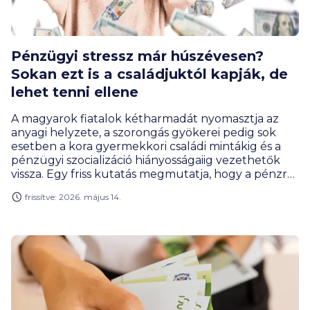
Pénzügyi stressz már húszévesen?
Sokan ezt is a családjuktól kapják, de
lehet tenni ellene
A magyarok fiatalok kétharmadát nyomasztja az
anyagi helyzete, a szorongás gyökerei pedig sok
esetben a kora gyermekkori családi mintákig és a
pénzügyi szocializáció hiányosságaiig vezethetők
vissza. Egy friss kutatás megmutatja, hogy a pénzről
való családi párbeszéd - vagy épp annak hiánya -
frissítve: 2026. május 14.
jelentősen befolyásolja a felnőttkori pénzügyi
közérzetet. A fiatalok tisztában vannak azzal, hogy
az állami nyugdíjra nemigen számíthatnak, csak
éppen a cselekvésig még kevesen jutnak el.