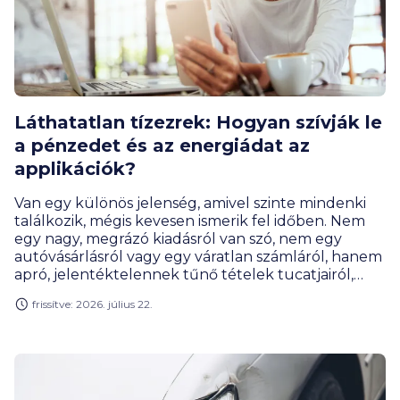
Láthatatlan tízezrek: Hogyan szívják le
a pénzedet és az energiádat az
applikációk?
Van egy különös jelenség, amivel szinte mindenki
találkozik, mégis kevesen ismerik fel időben. Nem
egy nagy, megrázó kiadásról van szó, nem egy
autóvásárlásról vagy egy váratlan számláról, hanem
apró, jelentéktelennek tűnő tételek tucatjairól,
amelyek havonta szépen csendben elszivárogtatják
frissítve: 2026. július 22.
a jövedelmünk egy jelentős részét. Az apró
kiadások egyre nagyobb szeletet hasítanak ki a havi
bevételekből, és gyakran úgy folyik ki akár
százezres összeg a kezünkből, hogy nem tudjuk,
mire. Elemzésünkben megmutatjuk, mi ez a
jelenség, és mit tehetünk ellene.