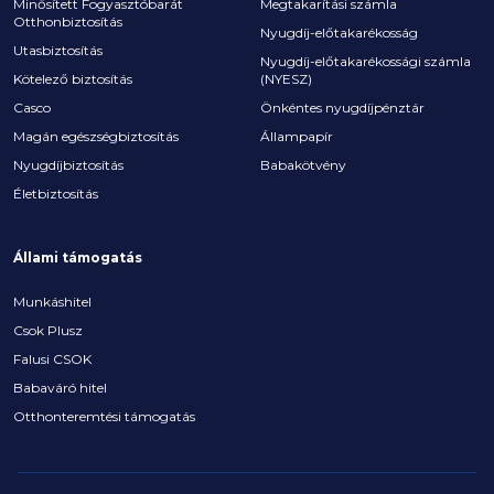
Minősített Fogyasztóbarát
Megtakarítási számla
Otthonbiztosítás
Nyugdíj-előtakarékosság
Utasbiztosítás
Nyugdíj-előtakarékossági számla
Kötelező biztosítás
(NYESZ)
Casco
Önkéntes nyugdíjpénztár
Magán egészségbiztosítás
Állampapír
Nyugdíjbiztosítás
Babakötvény
Életbiztosítás
Állami támogatás
Munkáshitel
Csok Plusz
Falusi CSOK
Babaváró hitel
Otthonteremtési támogatás