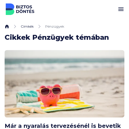
Ugrás a tartalomhoz
Címkék
Pénzügyek
Cikkek Pénzügyek témában
Már a nyaralás tervezésénél is bevetik