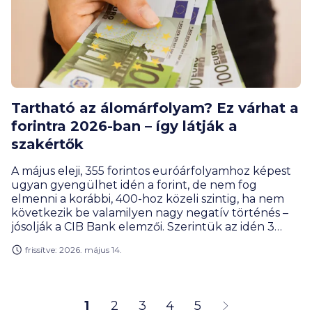
Tartható az álomárfolyam? Ez várhat a
forintra 2026-ban – így látják a
szakértők
A május eleji, 355 forintos euróárfolyamhoz képest
ugyan gyengülhet idén a forint, de nem fog
elmenni a korábbi, 400-hoz közeli szintig, ha nem
következik be valamilyen nagy negatív történés –
jósolják a CIB Bank elemzői. Szerintük az idén 3
százalék körüli átlagos inflációval lehet számolni, és
frissítve: 2026. május 14.
az MNB több kisebb kamatvágást is végrehajthat.
1
2
3
4
5