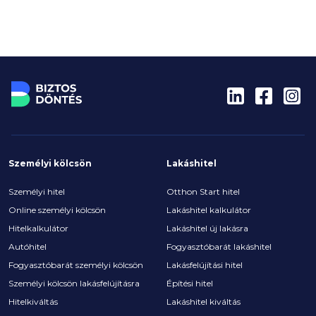
Személyi kölcsön
Lakáshitel
Személyi hitel
Otthon Start hitel
Online személyi kölcsön
Lakáshitel kalkulátor
Hitelkalkulátor
Lakáshitel új lakásra
Autóhitel
Fogyasztóbarát lakáshitel
Fogyasztóbarát személyi kölcsön
Lakásfelújítási hitel
Személyi kölcsön lakásfelújításra
Építési hitel
Hitelkiváltás
Lakáshitel kiváltás