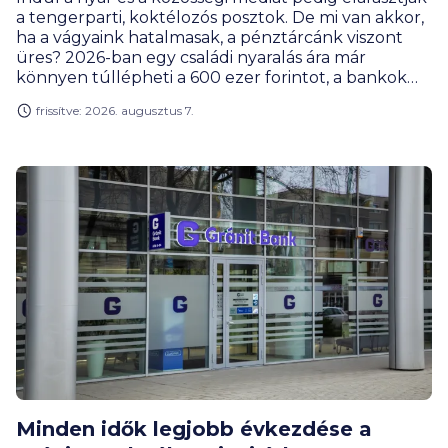
a tengerparti, koktélozós posztok. De mi van akkor,
ha a vágyaink hatalmasak, a pénztárcánk viszont
üres? 2026-ban egy családi nyaralás ára már
könnyen túllépheti a 600 ezer forintot, a bankok
pedig csökkenő kamatokkal csábítanak személyi
frissítve: 2026. augusztus 7.
kölcsönre. Vajon a hitelből utazás csupán a
látszatluxus csapdája, vagy létezik olyan helyzet,
amikor kifejezetten okos pénzügyi húzás?
Mutatjuk a pro és kontra érveket, valamint a
legfrissebb banki körképet.
Minden idők legjobb évkezdése a