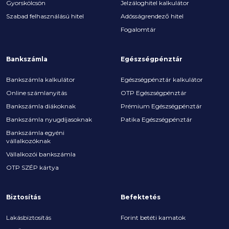
Gyorskölcsön
Jelzáloghitel kalkulátor
Szabad felhasználású hitel
Adósságrendező hitel
Fogalomtár
Bankszámla
Egészségpénztár
Bankszámla kalkulátor
Egészségpénztár kalkulátor
Online számlanyitás
OTP Egészségpénztár
Bankszámla diákoknak
Prémium Egészségpénztár
Bankszámla nyugdíjasoknak
Patika Egészségpénztár
Bankszámla egyéni
vállalkozóknak
Vállalkozói bankszámla
OTP SZÉP kártya
Biztosítás
Befektetés
Lakásbiztosítás
Forint betéti kamatok