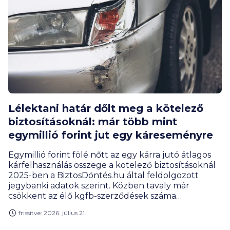
Lélektani határ dőlt meg a kötelező
biztosításoknál: már több mint
egymillió forint jut egy káreseményre
Egymillió forint fölé nőtt az egy kárra jutó átlagos
kárfelhasználás összege a kötelező biztosításoknál
2025-ben a BiztosDöntés.hu által feldolgozott
jegybanki adatok szerint. Közben tavaly már
csökkent az élő kgfb-szerződések száma
Magyarországon, amely részben a személyautóknál
frissítve: 2026. július 21.
látható visszaeséssel magyarázható.