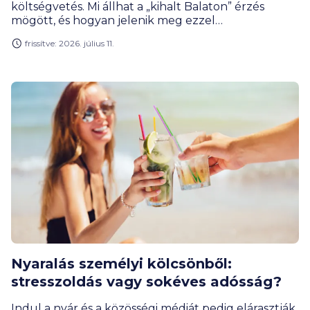
költségvetés. Mi állhat a „kihalt Balaton” érzés
mögött, és hogyan jelenik meg ezzel
párhuzamosan egy tudatos, low budget balatoni
frissítve: 2026. július 11.
kultúra? Nem kell lemondani a nyaralásról akkor
sem, ha a klasszikus balatoni élmény nem fér bele a
költségvetésbe.
Nyaralás személyi kölcsönből:
stresszoldás vagy sokéves adósság?
Indul a nyár és a közösségi médiát pedig elárasztják