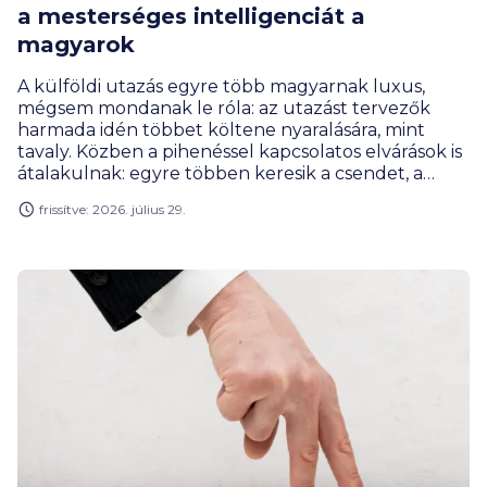
a mesterséges intelligenciát a
magyarok
A külföldi utazás egyre több magyarnak luxus,
mégsem mondanak le róla: az utazást tervezők
harmada idén többet költene nyaralására, mint
tavaly. Közben a pihenéssel kapcsolatos elvárások is
átalakulnak: egyre többen keresik a csendet, a
wellnessélményeket és a digitális detox
frissítve: 2026. július 29.
lehetőségét. Egy friss kutatásból az is kiderült, hogy
az utazók csaknem harmada már mesterséges
intelligenciát is használ a nyaralás
megszervezéséhez, de a végső döntéseket
továbbra is saját elképzeléseik alapján hozzák meg.