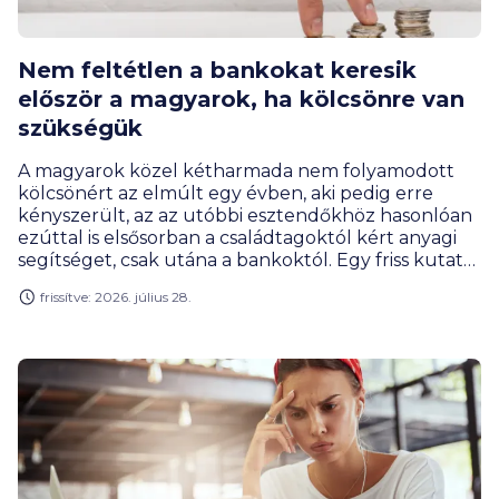
Nem feltétlen a bankokat keresik
először a magyarok, ha kölcsönre van
szükségük
A magyarok közel kétharmada nem folyamodott
kölcsönért az elmúlt egy évben, aki pedig erre
kényszerült, az az utóbbi esztendőkhöz hasonlóan
ezúttal is elsősorban a családtagoktól kért anyagi
segítséget, csak utána a bankoktól. Egy friss kutatás
szerint a hitelfelvételi kedv a fiataloknál jóval
frissítve: 2026. július 28.
erősebb, mint az idősebb korosztályoknál.