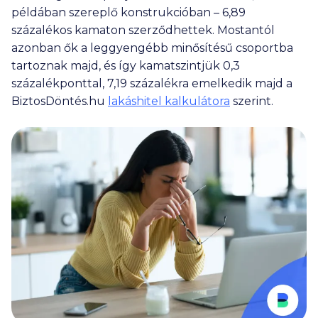
példában szereplő konstrukcióban – 6,89
százalékos kamaton szerződhettek. Mostantól
azonban ők a leggyengébb minősítésű csoportba
tartoznak majd, és így kamatszintjük 0,3
százalékponttal, 7,19 százalékra emelkedik majd a
BiztosDöntés.hu
lakáshitel kalkulátora
szerint.