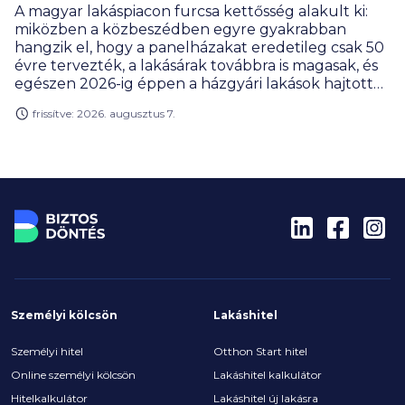
A magyar lakáspiacon furcsa kettősség alakult ki:
miközben a közbeszédben egyre gyakrabban
hangzik el, hogy a panelházakat eredetileg csak 50
évre tervezték, a lakásárak továbbra is magasak, és
egészen 2026-ig éppen a házgyári lakások hajtották
a legjobban a drágulás motorját. Rengeteg
frissítve: 2026. augusztus 7.
vevőnek továbbra is ezek jelentik a leginkább
elérhető városi lakásformát. Miért olyan népszerűek
ezek a lakások, és kinek éri meg a panel? Hogyan
alakult a lakáspiac, az árak és mik a legérdekesebb
panelrekordok?
Személyi kölcsön
Lakáshitel
Személyi hitel
Otthon Start hitel
Online személyi kölcsön
Lakáshitel kalkulátor
Hitelkalkulátor
Lakáshitel új lakásra