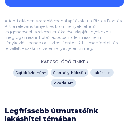
A fenti cikkben szereplő megállapításokat a Biztos Döntés
Kft. a releváns tények és körülmények lehető
leggondosabb szakmai értékelése alapján igyekezett
megfogalmazni. Ebből adódóan a fenti írás nem
tényközlés, hanem a Biztos Döntés Kft. – megfontolt és
felvállalt – szakmai véleményét jeleníti meg.
KAPCSOLÓDÓ CÍMKÉK
Sajtóközlemény
Személyi kölcsön
Lakáshitel
jövedelem
Legfrissebb útmutatóink
lakáshitel témában