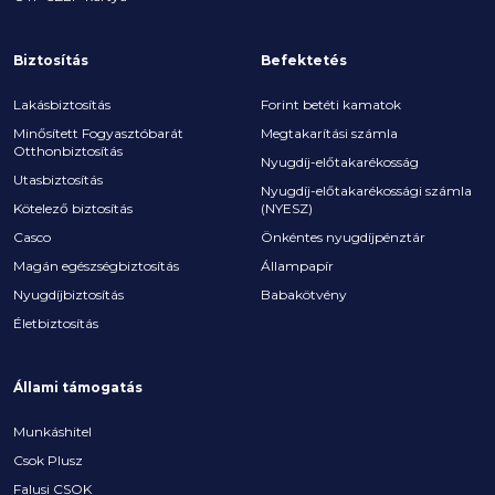
Biztosítás
Befektetés
Lakásbiztosítás
Forint betéti kamatok
Minősített Fogyasztóbarát
Megtakarítási számla
Otthonbiztosítás
Nyugdíj-előtakarékosság
Utasbiztosítás
Nyugdíj-előtakarékossági számla
Kötelező biztosítás
(NYESZ)
Casco
Önkéntes nyugdíjpénztár
Magán egészségbiztosítás
Állampapír
Nyugdíjbiztosítás
Babakötvény
Életbiztosítás
Állami támogatás
Munkáshitel
Csok Plusz
Falusi CSOK