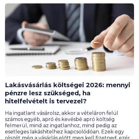
Lakásvásárlás költségei 2026: mennyi
pénzre lesz szükséged, ha
hitelfelvételt is tervezel?
Ha ingatlant vásárolsz, akkor a vételáron felül
számos egyéb, apró és kevésbé apró költség
felmerül, mind az ingatlanhoz, mind pedig az
esetleges lakáshitelhez kapcsolódóan. Ezek egy
részét még a vásárlás előtt meg kell fizetned, ezért