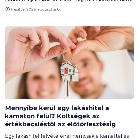
érdemes tudnod előre, hogyan számolj a
frissítve: 2026. augusztus 8.
rendelkezésedre álló kerettel.
Mennyibe kerül egy lakáshitel a
kamaton felül? Költségek az
értékbecsléstől az előtörlesztésig
Egy lakáshitel felvételénél nemcsak a kamattal és