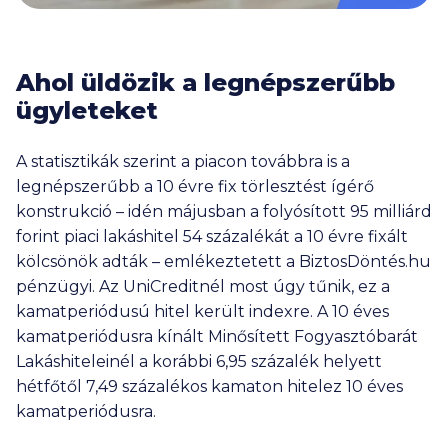
Ahol üldözik a legnépszerűbb
ügyleteket
A statisztikák szerint a piacon továbbra is a
legnépszerűbb a 10 évre fix törlesztést ígérő
konstrukció – idén májusban a folyósított 95 milliárd
forint piaci lakáshitel 54 százalékát a 10 évre fixált
kölcsönök adták – emlékeztetett a BiztosDöntés.hu
pénzügyi. Az UniCreditnél most úgy tűnik, ez a
kamatperiódusú hitel került indexre. A 10 éves
kamatperiódusra kínált Minősített Fogyasztóbarát
Lakáshiteleinél a korábbi 6,95 százalék helyett
hétfőtől 7,49 százalékos kamaton hitelez 10 éves
kamatperiódusra.