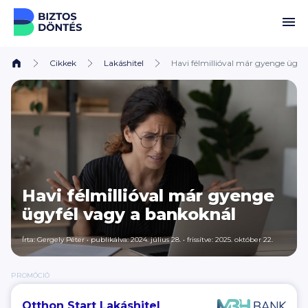
Ugrás a tartalomhoz
Cikkek
Lakáshitel
Havi félmillióval már gyenge ügyf
Havi félmillióval már gyenge
ügyfél vagy a bankoknál
Írta:
Gergely Péter
•
publikálva: 2024. július 28.
•
frissítve: 2025. október 22.
PROMÓCIÓ
Otthon Start Lakáshitel