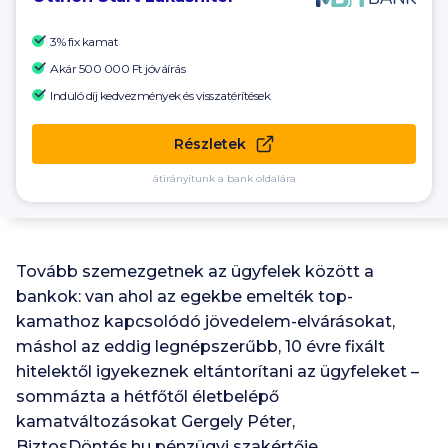
3% fix kamat
Akár
500 000 Ft
jóváírás
Induló díj kedvezmények és visszatérítések
Részletek
átirányítunk a bank oldalára
Tovább szemezgetnek az ügyfelek között a
bankok: van ahol az egekbe emelték top-
kamathoz kapcsolódó jövedelem-elvárásokat,
máshol az eddig legnépszerűbb,
10
évre fixált
hitelektől igyekeznek eltántorítani az ügyfeleket –
sommázta a hétfőtől életbelépő
kamatváltozásokat Gergely Péter,
BiztosDöntés.hu pénzügyi szakértője.