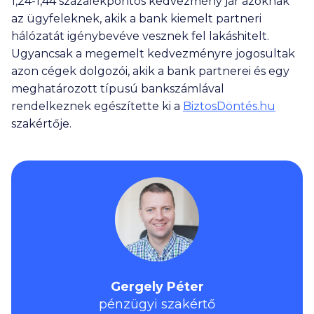
1,24-1,44 százalékpontos kedvezmény jár azoknak
az ügyfeleknek, akik a bank kiemelt partneri
hálózatát igénybevéve vesznek fel lakáshitelt.
Ugyancsak a megemelt kedvezményre jogosultak
azon cégek dolgozói, akik a bank partnerei és egy
meghatározott típusú bankszámlával
rendelkeznek egészítette ki a
BiztosDöntés.hu
szakértője.
Gergely Péter
pénzügyi szakértő