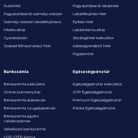
Autóhitel
Fogyasztóbarát lakáshitel
Fogyasztóbarát személyi kölcsön
Lakásfelújítási hitel
Személyi kölcsön lakásfelújításra
Építési hitel
Hitelkiváltás
Lakáshitel kiváltás
Gyorskölcsön
Jelzáloghitel kalkulátor
Szabad felhasználású hitel
Adósságrendező hitel
Fogalomtár
Bankszámla
Egészségpénztár
Bankszámla kalkulátor
Egészségpénztár kalkulátor
Online számlanyitás
OTP Egészségpénztár
Bankszámla diákoknak
Prémium Egészségpénztár
Bankszámla nyugdíjasoknak
Patika Egészségpénztár
Bankszámla egyéni
vállalkozóknak
Vállalkozói bankszámla
OTP SZÉP kártya