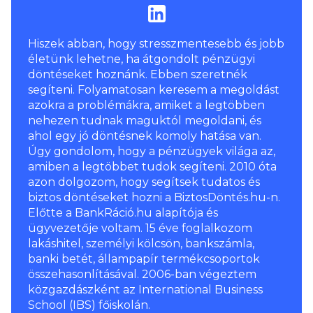
Hiszek abban, hogy stresszmentesebb és jobb
életünk lehetne, ha átgondolt pénzügyi
döntéseket hoznánk. Ebben szeretnék
segíteni. Folyamatosan keresem a megoldást
azokra a problémákra, amiket a legtöbben
nehezen tudnak maguktól megoldani, és
ahol egy jó döntésnek komoly hatása van.
Úgy gondolom, hogy a pénzügyek világa az,
amiben a legtöbbet tudok segíteni. 2010 óta
azon dolgozom, hogy segítsek tudatos és
biztos döntéseket hozni a BiztosDöntés.hu-n.
Előtte a BankRáció.hu alapítója és
ügyvezetője voltam. 15 éve foglalkozom
lakáshitel, személyi kölcsön, bankszámla,
banki betét, állampapír termékcsoportok
összehasonlításával. 2006-ban végeztem
közgazdászként az International Business
School (IBS) főiskolán.