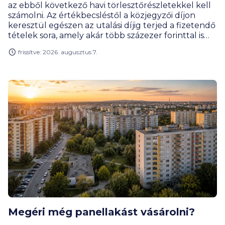
az ebből következő havi törlesztőrészletekkel kell
számolni. Az értékbecsléstől a közjegyzői díjon
keresztül egészen az utalási díjig terjed a fizetendő
tételek sora, amely akár több százezer forinttal is
megemelheti a hitelfelvétel teljes költségét. Milyen
frissítve: 2026. augusztus 7.
díjakra érdemes előre felkészülnöd, és melyeket
engedhetik el a bankok?
Megéri még panellakást vásárolni?