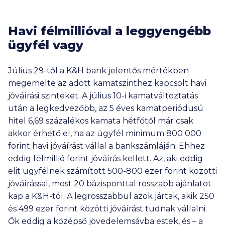
Havi félmillióval a leggyengébb
ügyfél vagy
Július 29-től a K&H bank jelentős mértékben
megemelte az adott kamatszinthez kapcsolt havi
jóváírási szinteket. A július 10-i kamatváltoztatás
után a legkedvezőbb, az 5 éves kamatperiódusú
hitel 6,69 százalékos kamata hétfőtől már csak
akkor érhető el, ha az ügyfél minimum
800 000
forint havi jóváírást vállal a bankszámláján. Ehhez
eddig félmillió forint jóváírás kellett. Az, aki eddig
elit ügyfélnek számított 500-800 ezer forint közötti
jóváírással, most 20 bázisponttal rosszabb ajánlatot
kap a K&H-tól. A legrosszabbul azok jártak, akik 250
és 499 ezer forint közötti jóváírást tudnak vállalni.
Ők eddig a középső jövedelemsávba estek, és – a