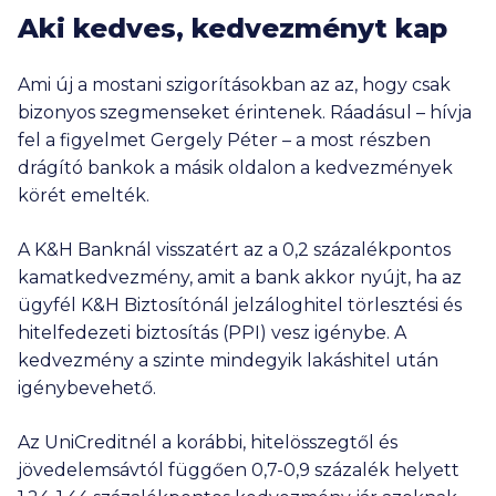
Aki kedves, kedvezményt kap
Ami új a mostani szigorításokban az az, hogy csak
bizonyos szegmenseket érintenek. Ráadásul – hívja
fel a figyelmet Gergely Péter – a most részben
drágító bankok a másik oldalon a kedvezmények
körét emelték.
A K&H Banknál visszatért az a 0,2 százalékpontos
kamatkedvezmény, amit a bank akkor nyújt, ha az
ügyfél K&H Biztosítónál jelzáloghitel törlesztési és
hitelfedezeti biztosítás (PPI) vesz igénybe. A
kedvezmény a szinte mindegyik lakáshitel után
igénybevehető.
Az UniCreditnél a korábbi, hitelösszegtől és
jövedelemsávtól függően 0,7-0,9 százalék helyett