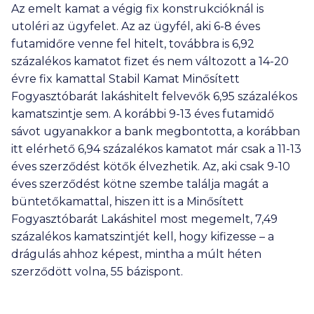
Az emelt kamat a végig fix konstrukcióknál is
utoléri az ügyfelet. Az az ügyfél, aki 6-8 éves
futamidőre venne fel hitelt, továbbra is 6,92
százalékos kamatot fizet és nem változott a 14-20
évre fix kamattal Stabil Kamat Minősített
Fogyasztóbarát lakáshitelt felvevők 6,95 százalékos
kamatszintje sem. A korábbi 9-13 éves futamidő
sávot ugyanakkor a bank megbontotta, a korábban
itt elérhető 6,94 százalékos kamatot már csak a 11-13
éves szerződést kötők élvezhetik. Az, aki csak 9-10
éves szerződést kötne szembe találja magát a
büntetőkamattal, hiszen itt is a Minősített
Fogyasztóbarát Lakáshitel most megemelt, 7,49
százalékos kamatszintjét kell, hogy kifizesse – a
drágulás ahhoz képest, mintha a múlt héten
szerződött volna, 55 bázispont.