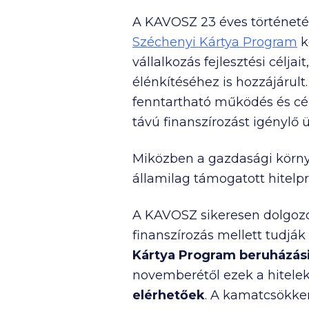
A KAVOSZ 23 éves történeté
Széchenyi Kártya Program
k
vállalkozás fejlesztési célj
élénkítéséhez is hozzájárult
fenntartható működés és cél
távú finanszírozást igénylő 
Miközben a gazdasági körny
államilag támogatott hitelp
A KAVOSZ sikeresen dolgozo
finanszírozás mellett tudják
Kártya Program beruházási
novemberétől ezek a hitele
elérhetőek
. A kamatcsökke