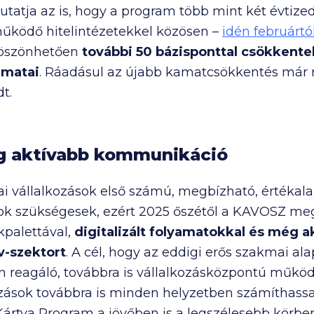
utatja az is, hogy a program több mint két évtize
működő hitelintézetekkel közösen –
idén februárt
köszönhetően
további 50 bázisponttal csökkentek
amatai
. Ráadásul az újabb kamatcsökkentés már 
dt.
ég aktívabb kommunikáció
i vállalkozások első számú, megbízható, értékala
zok szükségesek, ezért 2025 őszétől a KAVOSZ megú
kpalettával,
digitalizált folyamatokkal és még 
v-szektort
. A cél, hogy az eddigi erős szakmai al
reagáló, továbbra is vállalkozásközpontú működés
kozások továbbra is minden helyzetben számíthas
ártya Program a jövőben is a legszélesebb körben 