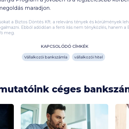
 megoldás maradjon.
ásokat a Biztos Döntés Kft. a releváns tények és körülmények 
galmazni. Ebből adódóan a fenti írás nem tényközlés, hanem a B
íti meg.
KAPCSOLÓDÓ CÍMKÉK
Vállalkozói bankszámla
vállalkozói hitel
tmutatóink céges banksz