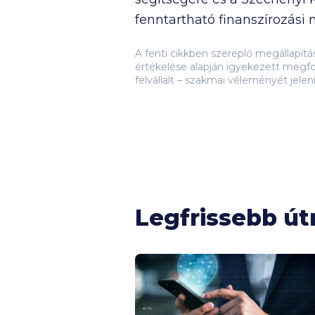
fenntartható finanszírozási
A fenti cikkben szereplő megállapít
értékelése alapján igyekezett megfo
felvállalt – szakmai véleményét jelen
Legfrissebb ú