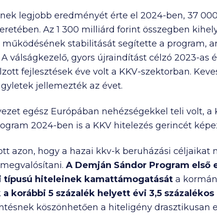
nek legjobb eredményét érte el 2024-ben,
37 00
eretében. Az
1 300 milliárd
forint összegben kihely
ait, működésének stabilitását segítette a program, 
. A válságkezelő, gyors újraindítást célzó 2023-as
zott fejlesztések éve volt a KKV-szektorban. Kev
ügyletek jellemezték az évet.
ezet egész Európában nehézségekkel teli volt, a
rogram 2024-ben is a KKV hitelezés gerincét képe
tt azon, hogy a hazai kkv-k beruházási céljaika
 megvalósítani.
A
Demján Sándor Program első 
 típusú hiteleinek kamattámogatását
a kormán
k
a korábbi 5 százalék helyett
évi 3,5 százalékos
ntésnek köszönhetően a hiteligény drasztikusan 