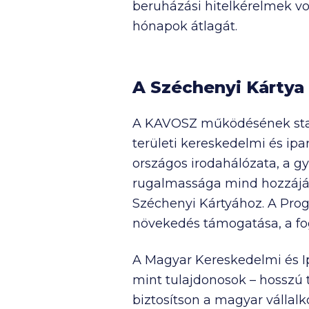
beruházási hitelkérelmek v
hónapok átlagát.
A Széchenyi Kártya 
A KAVOSZ működésének stabi
területi kereskedelmi és ip
országos irodahálózata, a g
rugalmassága mind hozzájáru
Széchenyi Kártyához. A Prog
növekedés támogatása, a fog
A Magyar Kereskedelmi és I
mint tulajdonosok – hosszú 
biztosítson a magyar vállal