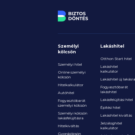
Személyi
Lakáshitel
kölcsön
Otthon Start hitel
Személyi hitel
Lakáshitel
kalkulátor
Online személyi
kölcsön
Lakáshitel új lakásr
Hitelkalkulátor
Fogyasztóbarát
lakáshitel
Autóhitel
Lakásfelújítási hitel
Fogyasztóbarát
személyi kölcsön
Építési hitel
Személyi kölcsön
Lakáshitel kiváltás
lakásfelújításra
Jelzáloghitel
Hitelkiváltás
kalkulátor
Gyorskölcsön