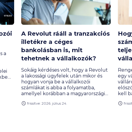
ozói
A Revolut rááll a tranzakciós
Hogy
illetékre a céges
szám
bankolásban is, mit
telj
s a
tehetnek a vállalkozók?
váll
Sokáig kérdéses volt, hogy a Revolut
Renge
lei
a lakossági ügyfelek után mikor és
egy vá
kben.
hogyan vonja be a vállalkozói
vállár
s
számlákat is abba a folyamatba,
elősz
amellyel korábban a magyarországi
kell 
ói
fióktelepéhez terelte az itthoni
válas
u
frissítve: 2026. július 24.
friss
ügyfeleket. Most kiderült: a Revolut
az on
Business ügyfelek is átkerülnek, és
könyv
ezzel együtt a díjaikban is megjelenik
adatk
 át a
a pénzügyi tranzakciós illetéknek
egysze
gére.
megfelelő teher – igaz, egyelőre
együt