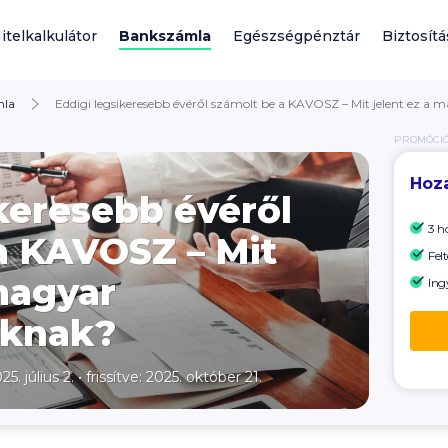
itelkalkulátor
Bankszámla
Egészségpénztár
Biztosítá
mla
Eddigi legsikeresebb évéről számolt be a KAVOSZ – Mit jelent ez a 
PROMÓCI
Hoz
ikeresebb évéről
3 h
a KAVOSZ – Mit
Felt
magyar
Ing
oknak?
25. július 2.
•
frissítve: 2025. október 21.