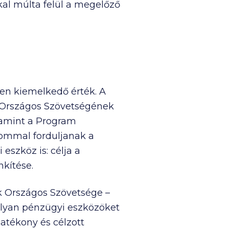
al múlta felül a megelőző
en kiemelkedő érték. A
k Országos Szövetségének
lamint a Program
lommal forduljanak a
szköz is: célja a
nkítése.
k Országos Szövetsége –
olyan pénzügyi eszközöket
atékony és célzott