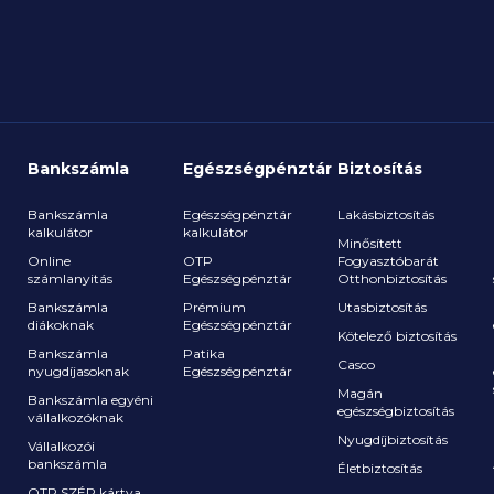
kedvezménnyel. Megnéztük, milyen
válla
átutalási költségekkel találkozhatnak
admini
a vállalkozók és milyen lehetőségeik
vannak most a céges piacon a
költségek csökkentésére.
Bankszámla
Egészségpénztár
Biztosítás
Bankszámla
Egészségpénztár
Lakásbiztosítás
kalkulátor
kalkulátor
Minősített
Online
OTP
Fogyasztóbarát
számlanyitás
Egészségpénztár
Otthonbiztosítás
a
Bankszámla
Prémium
Utasbiztosítás
diákoknak
Egészségpénztár
Kötelező biztosítás
Bankszámla
Patika
Casco
nyugdíjasoknak
Egészségpénztár
Magán
Bankszámla egyéni
egészségbiztosítás
vállalkozóknak
Nyugdíjbiztosítás
Vállalkozói
bankszámla
Életbiztosítás
OTP SZÉP kártya