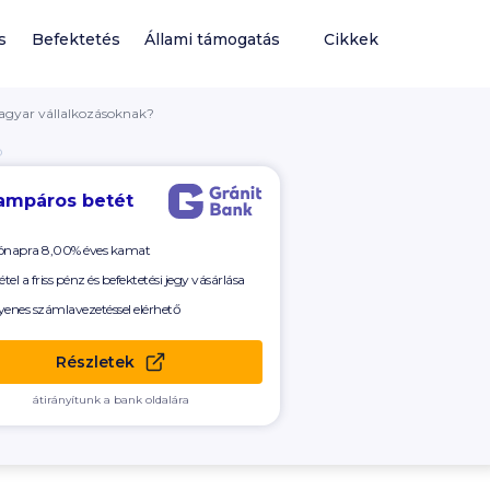
s
Befektetés
Állami támogatás
Cikkek
magyar vállalkozásoknak?
Ó
ampáros betét
ónapra 8,00% éves kamat
étel a friss pénz és befektetési jegy vásárlása
yenes számlavezetéssel elérhető
Részletek
átirányítunk a bank oldalára