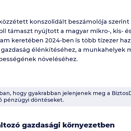
özzétett konszolidált beszámolója szerint 
il támaszt nyújtott a magyar mikro-, kis- 
am keretében 2024-ben is több tízezer hazai
 a gazdaság élénkítéséhez, a munkahelyek 
épességének növeléséhez.
-ban, hogy gyakrabban jelenjenek meg a BiztosD
ó pénzügyi döntéseket.
áltozó gazdasági környezetben