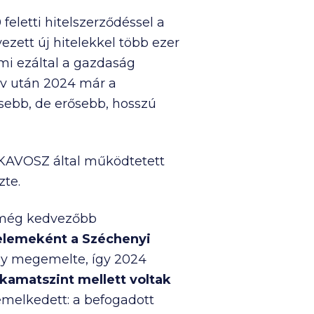
0
feletti hitelszerződéssel a
ezett új hitelekkel több ezer
ami ezáltal a gazdaság
 év után 2024 már a
esebb, de erősebb, hosszú
 KAVOSZ által működtetett
zte.
t még kedvezőbb
elemeként a Széchenyi
y megemelte, így 2024
 kamatszint
mellett voltak
emelkedett: a befogadott