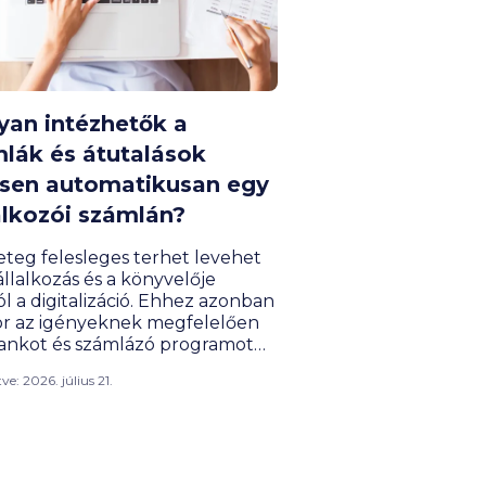
an intézhetők a
lák és átutalások
esen automatikusan egy
alkozói számlán?
teg felesleges terhet levehet
llalkozás és a könyvelője
ól a digitalizáció. Ehhez azonban
ör az igényeknek megfelelően
bankot és számlázó programot
ztani. Megmutatjuk, mire képes
ítve: 2026. július 21.
line számlázó rendszerek
elői és pénzügyi
apcsolata, és hogyan
rűsíti a Binx és a Számlázz.hu
tműködése a cégek és