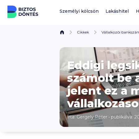
Ugrás a tartalomhoz
Személyi kölcsön
Lakáshitel
H
Cikkek
Vállalkozói bankszá
Eddigi legs
számolt be 
jelent ez a 
vállalkozás
Írta:
Gergely Péter
•
publikálva: 20