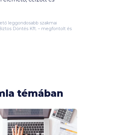
lehető leggondosabb szakmai
iztos Döntés Kft. – megfontolt és
ámla témában