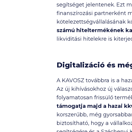
segítséget jelentenek. Ezt m
finanszírozási partnerként 
kötelezettségvállalásának 
számú hiteltermékének k
likviditási hitelekre is kiterje
Digitalizáció és m
A KAVOSZ továbbra is a haza
Az új kihívásokhoz új válas
folyamatosan frissülő termé
támogatja majd a hazai kk
korszerűbb, még gyorsabban 
biztosítható, hogy a vállal
segítségére és a Széchenyi K