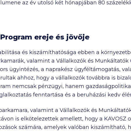
olumene az év utolsó két hónapjában 80 százelékk
Program ereje és jövője
litása és kiszámíthatósága ebben a környezetb
arkamarák, valamint a Vállalkozók és Munkáltató
yors ügyintézés, a naprakész ügyféltámogatás, va
ltak ahhoz, hogy a vállalkozók továbbra is biza
ram nemcsak pénzügyi, hanem gazdaságpolitikai e
lalkoztatás fenntartása és a beruházási kedv élé
parkamara, valamint a Vállalkozók és Munkáltató
távon is elkötelezettek amellett, hogy a KAVOSZ 
kozások számára, amelyek valóban kiszámítható, h