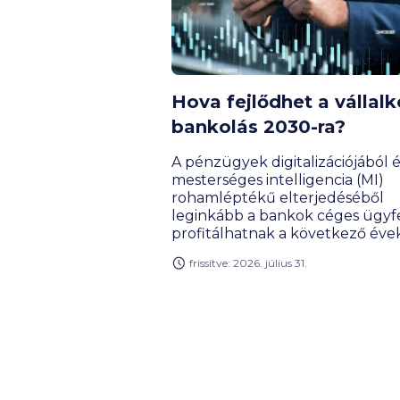
Hova fejlődhet a vállalk
bankolás 2030-ra?
A pénzügyek digitalizációjából é
mesterséges intelligencia (MI)
rohamléptékű elterjedéséből
leginkább a bankok céges ügyfe
profitálhatnak a következő éve
Milyen, a mindennapi munkát é
frissítve: 2026. július 31.
adminisztrációt megkönnyítő
újdonságok várhatók a vállalkoz
bankolásban? A BiztosDöntés.h
szakértője, merre tart a céges
bankszámlák piaca, és milyen
technológiai áttörések formálják
hazai kkv-k életét az évtized vé