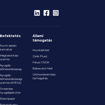
lkozók mindennapi
sztrációját.
Befektetés
Állami
támogatás
Forint betéti
kamatok
Munkáshitel
Megtakarítási
Csok Plusz
számla
Falusi CSOK
Nyugdíj-
Babaváró hitel
előtakarékosság
Otthonteremtési
Nyugdíj-
támogatás
előtakarékossági
számla (NYESZ)
Önkéntes
nyugdíjpénztár
Állampapír
Babakötvény