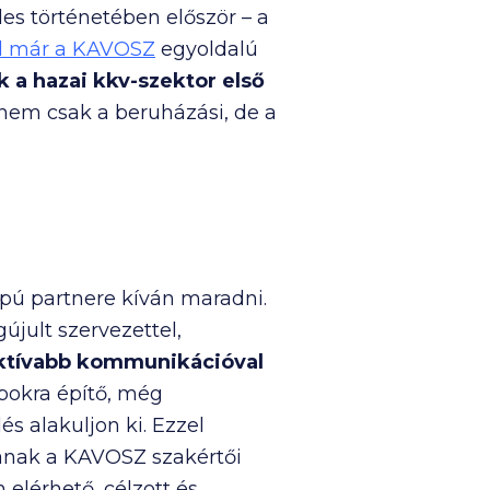
des történetében először – a
ól már a KAVOSZ
egyoldalú
 a hazai kkv-szektor első
nem csak a beruházási, de a
pú partnere kíván maradni.
jult szervezettel,
aktívabb kommunikációval
apokra építő, még
 alakuljon ki. Ezzel
sanak a KAVOSZ szakértői
elérhető, célzott és