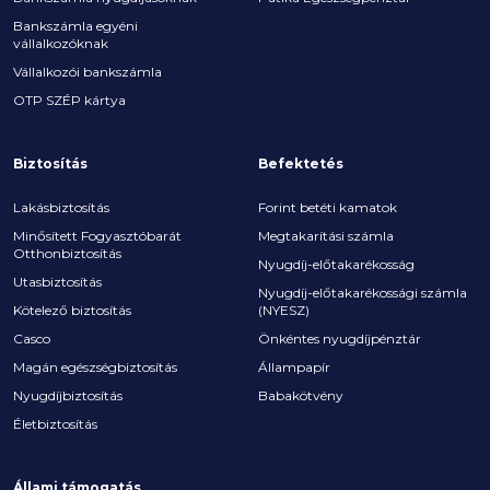
Bankszámla egyéni
vállalkozóknak
Vállalkozói bankszámla
OTP SZÉP kártya
Biztosítás
Befektetés
Lakásbiztosítás
Forint betéti kamatok
Minősített Fogyasztóbarát
Megtakarítási számla
Otthonbiztosítás
Nyugdíj-előtakarékosság
Utasbiztosítás
Nyugdíj-előtakarékossági számla
Kötelező biztosítás
(NYESZ)
Casco
Önkéntes nyugdíjpénztár
Magán egészségbiztosítás
Állampapír
Nyugdíjbiztosítás
Babakötvény
Életbiztosítás
Állami támogatás