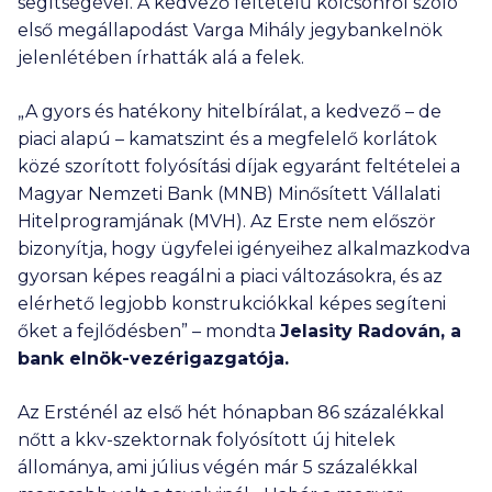
segítségével. A kedvező feltételű kölcsönről szóló
első megállapodást Varga Mihály jegybankelnök
jelenlétében írhatták alá a felek.
„A gyors és hatékony hitelbírálat, a kedvező – de
piaci alapú – kamatszint és a megfelelő korlátok
közé szorított folyósítási díjak egyaránt feltételei a
Magyar Nemzeti Bank (MNB) Minősített Vállalati
Hitelprogramjának (MVH). Az Erste nem először
bizonyítja, hogy ügyfelei igényeihez alkalmazkodva
gyorsan képes reagálni a piaci változásokra, és az
elérhető legjobb konstrukciókkal képes segíteni
őket a fejlődésben” – mondta
Jelasity Radován, a
bank elnök-vezérigazgatója.
Az Ersténél az első hét hónapban 86 százalékkal
nőtt a kkv-szektornak folyósított új hitelek
állománya, ami július végén már 5 százalékkal