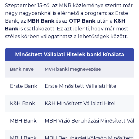
Szeptember 15-től az MNB közleménye szerint már
négy nagybanknál is elérhető a program: az Erste
Bank,
az
MBH Bank
és az
OTP Bank
után a
K&H
Bank
is csatlakozott. Ez azt jelenti, hogy már most
széles körben válogathatsz a lehetőségek között.
Minősített Vállalati Hitelek banki kínálata
Bank neve
MVH banki megnevezése
Erste Bank
Erste Minősített Vállalati Hitel
K&H Bank
K&H Minősített Vállalati Hitel
MBH Bank
MBH Vízió Beruházási Minősített Vállal
MBH Bank
MBH Beruházási Kölcsön Minősített Vál