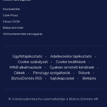
Munkáshitel
Csok Plusz
Falusi CSOK
Babaváró hitel
Otthonteremtési támogatás
Ügyféltájékoztató
Adatkezelési tájékoztató
Cookie szabályzat
Cookie beállítások
MNB alkalmazások
Gyakran ismételt kérdések
Cikkek
Pénzügyi szolgáltatók
Rólunk
BiztosDöntés RSS
Sajtókapcsolat
Belépés
© A biztosdontes.hu üzemeltetője a Biztos Döntés Kft.