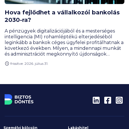
Hova fejlődhet a vállalkozói bankolás
2030-ra?
A pénzügyek digitalizációjából és a mesterséges
intelligencia (MI) rohamléptékű elterjedéséből
leginkább a bankok céges ügyfelei profitálhatnak a
következő években. Milyen, a mindennapi munkát
és adminisztrációt megkönnyítő újdonságok
várhatók a vállalkozói bankolásban? A
frissítve: 2026. július 31.
BiztosDöntés.hu szakértője, merre tart a céges
bankszámlák piaca, és milyen technológiai
áttörések formálják át a hazai kkv-k életét az
évtized végére.
Személyi kölcsön
Lakáshitel