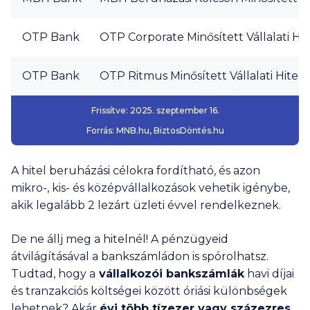
OTP Bank
OTP Corporate Minősített Vállalati Hit
OTP Bank
OTP Ritmus Minősített Vállalati Hitel
Frissítve:
2025. szeptember 16.
Forrás: MNB.hu,
BiztosDöntés.hu
A hitel beruházási célokra fordítható, és azon
mikro-, kis- és középvállalkozások vehetik igénybe,
akik legalább 2 lezárt üzleti évvel rendelkeznek.
De ne állj meg a hitelnél! A pénzügyeid
átvilágításával a bankszámládon is spórolhatsz.
Tudtad, hogy a
vállalkozói bankszámlák
havi díjai
és tranzakciós költségei között óriási különbségek
lehetnek? Akár
évi több tízezer vagy százezres