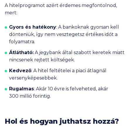
A hitelprogramot azért érdemes megfontolnod,
mert:
Gyors és hatékony
:
A bankoknak gyorsan kell
dönteniük, így nem vesztegetsz értékes időt a
folyamatra.
Átlátható:
A jegybank által szabott keretek miatt
nincsenek rejtett költségek.
Kedvező
:
A hitel feltételei a piaci átlagnál
versenyképesebbek.
Rugalmas
:
Akár 10 évre is felveheted, akár
300 millió
forintig.
Hol és hogyan juthatsz hozzá?