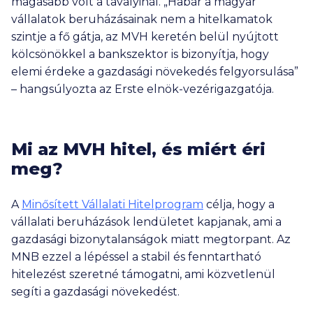
magasabb volt a tavalyinál. „Habár a magyar
vállalatok beruházásainak nem a hitelkamatok
szintje a fő gátja, az MVH keretén belül nyújtott
kölcsönökkel a bankszektor is bizonyítja, hogy
elemi érdeke a gazdasági növekedés felgyorsulása”
– hangsúlyozta az Erste elnök-vezérigazgatója.
Mi az MVH hitel, és miért éri
meg?
A
Minősített Vállalati Hitelprogram
célja, hogy a
vállalati beruházások lendületet kapjanak, ami a
gazdasági bizonytalanságok miatt megtorpant. Az
MNB ezzel a lépéssel a stabil és fenntartható
hitelezést szeretné támogatni, ami közvetlenül
segíti a gazdasági növekedést.