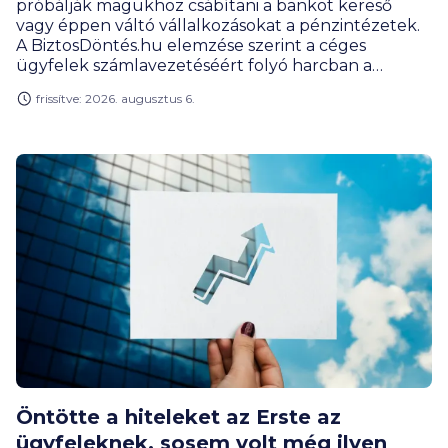
próbálják magukhoz csábítani a bankot kereső
vagy éppen váltó vállalkozásokat a pénzintézetek.
A BiztosDöntés.hu elemzése szerint a céges
ügyfelek számlavezetéséért folyó harcban a
leszorított vagy akár nullás havi díjak és átutalási
frissítve: 2026. augusztus 6.
költségek is nagy vonzerőt jelentenek. A versenybe
már itt beszálltak a fintech szolgáltatók.
Öntötte a hiteleket az Erste az
ügyfeleknek, sosem volt még ilyen