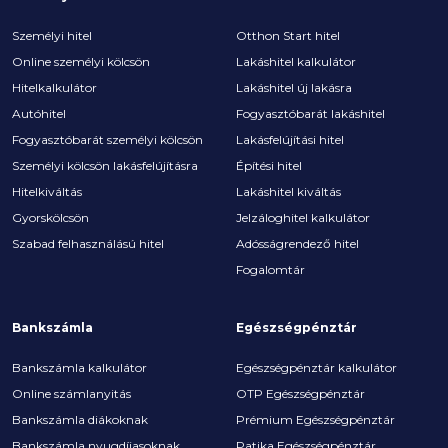
Személyi hitel
Otthon Start hitel
Online személyi kölcsön
Lakáshitel kalkulátor
Hitelkalkulátor
Lakáshitel új lakásra
Autóhitel
Fogyasztóbarát lakáshitel
Fogyasztóbarát személyi kölcsön
Lakásfelújítási hitel
Személyi kölcsön lakásfelújításra
Építési hitel
Hitelkiváltás
Lakáshitel kiváltás
Gyorskölcsön
Jelzáloghitel kalkulátor
Szabad felhasználású hitel
Adósságrendező hitel
Fogalomtár
Bankszámla
Egészségpénztár
Bankszámla kalkulátor
Egészségpénztár kalkulátor
Online számlanyitás
OTP Egészségpénztár
Bankszámla diákoknak
Prémium Egészségpénztár
Bankszámla nyugdíjasoknak
Patika Egészségpénztár