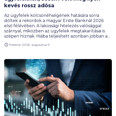
kevés rossz adósa
Az ügyfelek kölcsönéhségének hatására sorra
dőltek a rekordok a magyar Erste Banknál 2026
első félévében. A lakossági hitelezés valósággal
szárnyal, miközben az ügyfelek megtakarításai is
szépen híznak. Hiába teljesített azonban jobban a
bank, a profitja ennek ellenére csökkent, de ez az
frissítve: 2026. augusztus 5.
extraprofitadó befizetésének új szabályai miatt van
így, amivel az állami költségvetés járt jól az év első
felében.