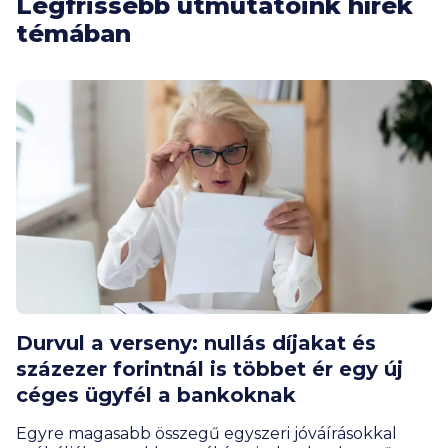
Legfrissebb útmutatóink hírek
témában
Durvul a verseny: nullás díjakat és
százezer forintnál is többet ér egy új
céges ügyfél a bankoknak
Egyre magasabb összegű egyszeri jóváírásokkal