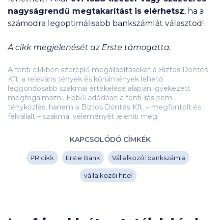
nagyságrendű
megtakarítást is elérhetsz
, ha a
számodra legoptimálisabb bankszámlát választod!
A cikk megjelenését az Erste támogatta.
A fenti cikkben szereplő megállapításokat a Biztos Döntés
Kft. a releváns tények és körülmények lehető
leggondosabb szakmai értékelése alapján igyekezett
megfogalmazni. Ebből adódóan a fenti írás nem
tényközlés, hanem a Biztos Döntés Kft. – megfontolt és
felvállalt – szakmai véleményét jeleníti meg.
KAPCSOLÓDÓ CÍMKÉK
PR cikk
Erste Bank
Vállalkozói bankszámla
vállalkozói hitel