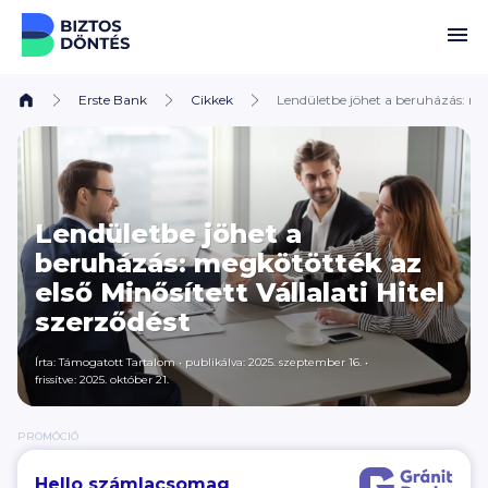
Ugrás a tartalomhoz
Erste Bank
Cikkek
Lendületbe jöhet a beruházás: meg
Lendületbe jöhet a
beruházás: megkötötték az
első Minősített Vállalati Hitel
szerződést
Írta: Támogatott Tartalom
•
publikálva: 2025. szeptember 16.
•
frissítve: 2025. október 21.
PROMÓCIÓ
Hello számlacsomag