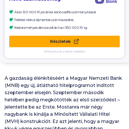
Akár 120 000 Ft
jóváírási akció szelfis számlanyitással
Feltétel nélkül díjmentes számlavezetés
Kedvezményes devizaváltás havi
350 000
Ft-ig
Részletek
átirányítunk a bank oldalára
A gazdaság élénkítéséért a Magyar Nemzeti Bank
(MNB) egy új, átlátható hitelprogramot indított
szeptember elsején. Szeptember második
hetében pedig megkötötték az első szerződést –
jelentette be az Erste. Mostanra már négy
nagybank is kínálja a Minősített Vállalati Hitel
(MVH) konstrukciót. Ez azt jelenti, hogy a magyar
kkv-k végre egyszerűbben és gyorsabban