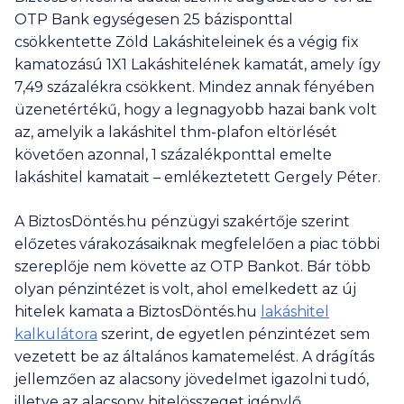
OTP Bank egységesen 25 bázisponttal
csökkentette Zöld Lakáshiteleinek és a végig fix
kamatozású 1X1 Lakáshitelének kamatát, amely így
7,49 százalékra csökkent. Mindez annak fényében
üzenetértékű, hogy a legnagyobb hazai bank volt
az, amelyik a lakáshitel thm-plafon eltörlését
követően azonnal, 1 százalékponttal emelte
lakáshitel kamatait – emlékeztetett Gergely Péter.
A BiztosDöntés.hu pénzügyi szakértője szerint
előzetes várakozásaiknak megfelelően a piac többi
szereplője nem követte az OTP Bankot. Bár több
olyan pénzintézet is volt, ahol emelkedett az új
hitelek kamata a BiztosDöntés.hu
lakáshitel
kalkulátora
szerint, de egyetlen pénzintézet sem
vezetett be az általános kamatemelést. A drágítás
jellemzően az alacsony jövedelmet igazolni tudó,
illetve az alacsony hitelösszeget igénylő