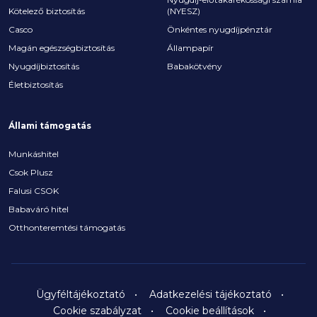
Kötelező biztosítás
(NYESZ)
Casco
Önkéntes nyugdíjpénztár
Magán egészségbiztosítás
Állampapír
Nyugdíjbiztosítás
Babakötvény
Életbiztosítás
Állami támogatás
Munkáshitel
Csok Plusz
Falusi CSOK
Babaváró hitel
Otthonteremtési támogatás
Ügyféltájékoztató
Adatkezelési tájékoztató
Cookie szabályzat
Cookie beállítások