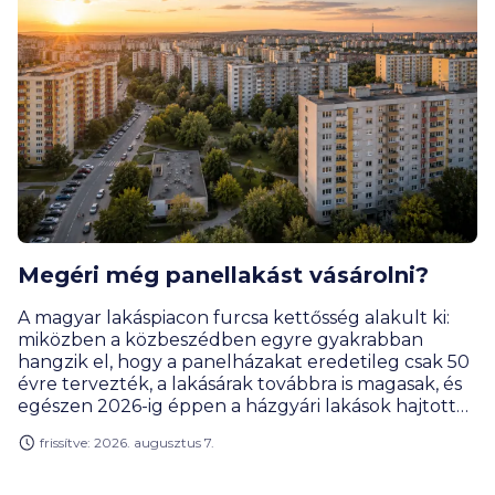
Megéri még panellakást vásárolni?
A magyar lakáspiacon furcsa kettősség alakult ki:
miközben a közbeszédben egyre gyakrabban
hangzik el, hogy a panelházakat eredetileg csak 50
évre tervezték, a lakásárak továbbra is magasak, és
egészen 2026-ig éppen a házgyári lakások hajtották
a legjobban a drágulás motorját. Rengeteg
frissítve: 2026. augusztus 7.
vevőnek továbbra is ezek jelentik a leginkább
elérhető városi lakásformát. Miért olyan népszerűek
ezek a lakások, és kinek éri meg a panel? Hogyan