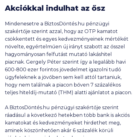
Akciókkal indulhat az ősz
Mindenesetre a BiztosDöntés.hu pénzügyi
szakértője szerint azzal, hogy az OTP kamatot
csökkentett és egyes kedvezményeinek mértékét
növelte, egyértelműen új irányt szabott az ősszel
hagyományosan felfutást mutató lakáshitel
piacnak. Gergely Péter szerint így a legalább havi
600-800 ezer forintos jövedelmet igazolni tudó
ügyfeleknek a jövőben sem kell attól tartaniuk,
hogy nem találnak a piacon bőven 7 százalékos
teljes hiteldíj-mutató (THM) alatti ajánlatot a piacon.
A BiztosDöntés.hu pénzügyi szakértője szerint
ráadásul a következő hetekben több bank is akciós
kamatokat és kedvezményeket hirdethet meg,
aminek köszönhetően akár 6 százalék körüli