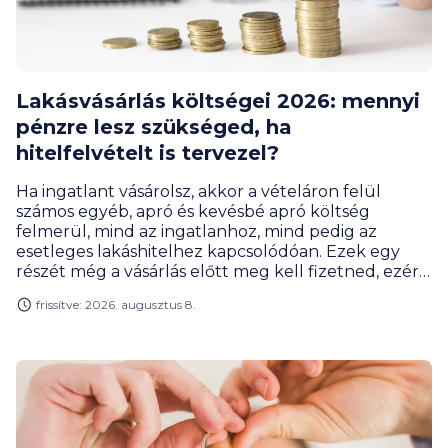
Lakásvásárlás költségei 2026: mennyi
pénzre lesz szükséged, ha
hitelfelvételt is tervezel?
Ha ingatlant vásárolsz, akkor a vételáron felül
számos egyéb, apró és kevésbé apró költség
felmerül, mind az ingatlanhoz, mind pedig az
esetleges lakáshitelhez kapcsolódóan. Ezek egy
részét még a vásárlás előtt meg kell fizetned, ezért
érdemes tudnod előre, hogyan számolj a
frissítve: 2026. augusztus 8.
rendelkezésedre álló kerettel.