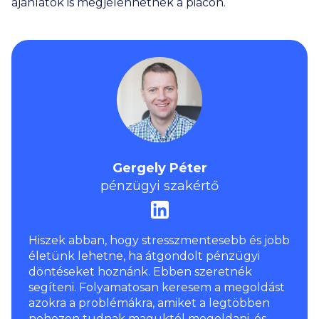
ajánlatok is megjelenhetnek a piacon.
Gergely Péter
pénzügyi szakértő
Hiszek abban, hogy stresszmentesebb és jobb
életünk lehetne, ha átgondolt pénzügyi
döntéseket hoznánk. Ebben szeretnék
segíteni. Folyamatosan keresem a megoldást
azokra a problémákra, amiket a legtöbben
nehezen tudnak maguktól megoldani, és