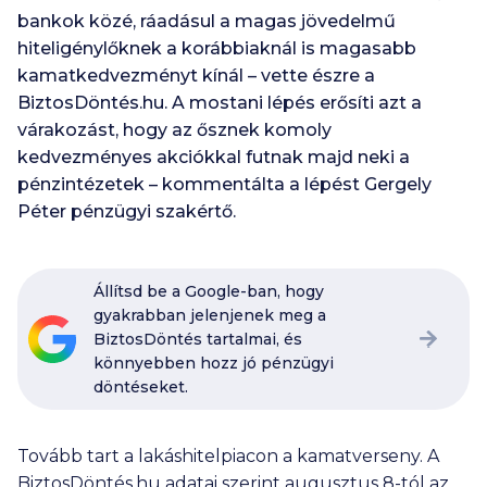
bankok közé, ráadásul a magas jövedelmű
hiteligénylőknek a korábbiaknál is magasabb
kamatkedvezményt kínál – vette észre a
BiztosDöntés.hu. A mostani lépés erősíti azt a
várakozást, hogy az ősznek komoly
kedvezményes akciókkal futnak majd neki a
pénzintézetek – kommentálta a lépést Gergely
Péter pénzügyi szakértő.
Állítsd be a Google-ban, hogy
gyakrabban jelenjenek meg a
BiztosDöntés tartalmai, és
könnyebben hozz jó pénzügyi
döntéseket.
Tovább tart a lakáshitelpiacon a kamatverseny. A
BiztosDöntés.hu adatai szerint augusztus 8-tól az