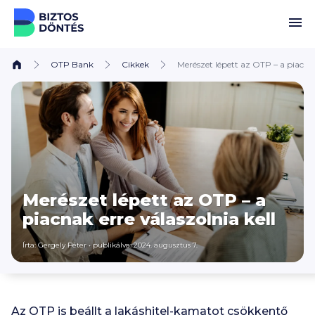
Ugrás a tartalomhoz
OTP Bank
Cikkek
Merészet lépett az OTP – a piacnak
Merészet lépett az OTP – a
piacnak erre válaszolnia kell
Írta:
Gergely Péter
•
publikálva: 2024. augusztus 7.
Az OTP is beállt a lakáshitel-kamatot csökkentő