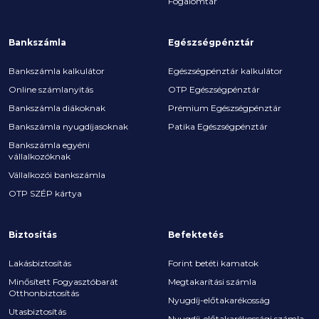
Fogalomtár
Bankszámla
Egészségpénztár
Bankszámla kalkulátor
Egészségpénztár kalkulátor
Online számlanyitás
OTP Egészségpénztár
Bankszámla diákoknak
Prémium Egészségpénztár
Bankszámla nyugdíjasoknak
Patika Egészségpénztár
Bankszámla egyéni
vállalkozóknak
Vállalkozói bankszámla
OTP SZÉP kártya
Biztosítás
Befektetés
Lakásbiztosítás
Forint betéti kamatok
Minősített Fogyasztóbarát
Megtakarítási számla
Otthonbiztosítás
Nyugdíj-előtakarékosság
Utasbiztosítás
Nyugdíj-előtakarékossági számla