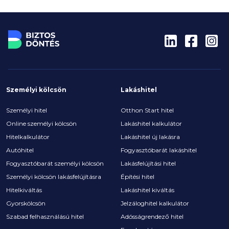
alakult a lakáspiac, az árak és mik a legérdekesebb
panelrekordok?
Személyi kölcsön
Lakáshitel
Személyi hitel
Otthon Start hitel
Online személyi kölcsön
Lakáshitel kalkulátor
Hitelkalkulátor
Lakáshitel új lakásra
Autóhitel
Fogyasztóbarát lakáshitel
Fogyasztóbarát személyi kölcsön
Lakásfelújítási hitel
Személyi kölcsön lakásfelújításra
Építési hitel
Hitelkiváltás
Lakáshitel kiváltás
Gyorskölcsön
Jelzáloghitel kalkulátor
Szabad felhasználású hitel
Adósságrendező hitel