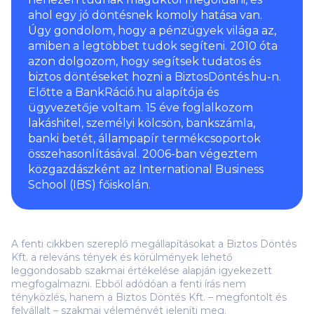
ahol egy jó döntésnek komoly hatása van.
Úgy gondolom, hogy a pénzügyek világa az,
amiben a legtöbbet tudok segíteni. 2010 óta
azon dolgozom, hogy segítsek tudatos és
biztos döntéseket hozni a BiztosDöntés.hu-n.
Előtte a BankRáció.hu alapítója és
ügyvezetője voltam. 15 éve foglalkozom
lakáshitel, személyi kölcsön, bankszámla,
banki betét, állampapír termékcsoportok
összehasonlításával. 2006-ban végeztem
közgazdászként az International Business
School (IBS) főiskolán.
A fenti cikkben szereplő megállapításokat a Biztos Döntés
Kft. a releváns tények és körülmények lehető
leggondosabb szakmai értékelése alapján igyekezett
megfogalmazni. Ebből adódóan a fenti írás nem
tényközlés, hanem a Biztos Döntés Kft. – megfontolt és
felvállalt – szakmai véleményét jeleníti meg.