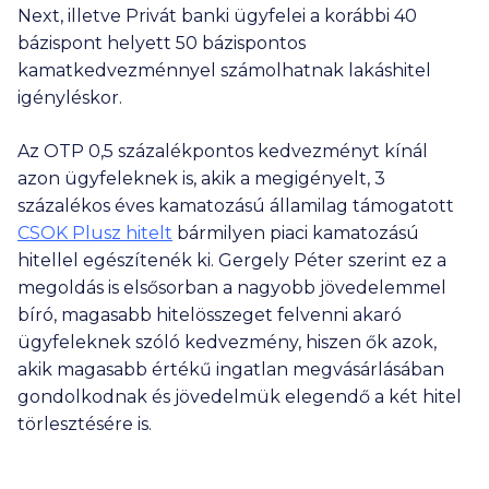
Next, illetve Privát banki ügyfelei a korábbi 40
bázispont helyett 50 bázispontos
kamatkedvezménnyel számolhatnak lakáshitel
igényléskor.
Az OTP 0,5 százalékpontos kedvezményt kínál
azon ügyfeleknek is, akik a megigényelt, 3
százalékos éves kamatozású államilag támogatott
CSOK Plusz hitelt
bármilyen piaci kamatozású
hitellel egészítenék ki. Gergely Péter szerint ez a
megoldás is elsősorban a nagyobb jövedelemmel
bíró, magasabb hitelösszeget felvenni akaró
ügyfeleknek szóló kedvezmény, hiszen ők azok,
akik magasabb értékű ingatlan megvásárlásában
gondolkodnak és jövedelmük elegendő a két hitel
törlesztésére is.