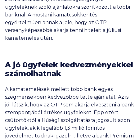
ügyfeleknek szóló ajánlatokra szorítkozott a többi
banknál. A mostani kamatcsökkentés
egyértelműen annak a jele, hogy az OTP
versenyképesebbé akarja tenni hiteleit a júliusi
kamatemelés után.
A jó ügyfelek kedvezményekkel
számolhatnak
A kamatemelések mellett több bank egyes
szegmensekben kedvezőbbé tette ajánlatát. Az is
jól látszik, hogy az OTP sem akarja elveszteni a bank
szempontjából értékes ügyfeleket. Épp ezért
csütörtöktől a Hűség1 szolgáltatásra jogosult azon
ügyfelek, akik legalább 1,3 millió forintos
jövedelmet tudnak igazolni, illetve a bank Prémium