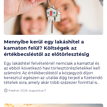
Mennyibe kerül egy lakáshitel a
kamaton felül? Költségek az
értékbecsléstől az előtörlesztésig
Egy lakáshitel felvételénél nemcsak a kamattal és
az ebből következő havi törlesztőrészletekkel kell
számolni. Az értékbecsléstől a közjegyzői díjon
keresztül egészen az utalási díjig terjed a fizetendő
tételek sora, amely akár több százezer forinttal is
megemelheti a hitelfelvétel teljes költségét. Milyen
frissítve: 2026. augusztus 7.
díjakra érdemes előre felkészülnöd, és melyeket
engedhetik el a bankok?