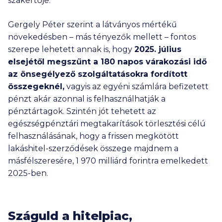
szakértője.
Gergely Péter szerint a látványos mértékű
növekedésben – más tényezők mellett – fontos
szerepe lehetett annak is, hogy
2025. július
elsejétől megszűnt a 180 napos várakozási idő
az önsegélyező szolgáltatásokra fordított
összegeknél,
vagyis az egyéni számlára befizetett
pénzt akár azonnal is felhasználhatják a
pénztártagok. Szintén jót tehetett az
egészségpénztári megtakarítások törlesztési célú
felhasználásának, hogy a frissen megkötött
lakáshitel-szerződések összege majdnem a
másfélszeresére,
1 970 milliárd
forintra emelkedett
2025-ben.
Száguld a hitelpiac,