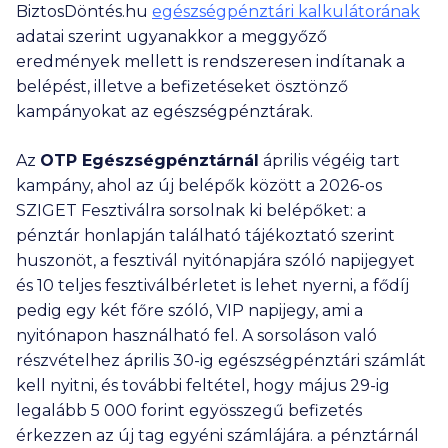
BiztosDöntés.hu
egészségpénztári kalkulátorának
adatai szerint ugyanakkor a meggyőző
eredmények mellett is rendszeresen indítanak a
belépést, illetve a befizetéseket ösztönző
kampányokat az egészségpénztárak.
Az
OTP Egészségpénztárnál
április végéig tart
kampány, ahol az új belépők között a 2026-os
SZIGET Fesztiválra sorsolnak ki belépőket: a
pénztár honlapján található tájékoztató szerint
huszonöt, a fesztivál nyitónapjára szóló napijegyet
és 10 teljes fesztiválbérletet is lehet nyerni, a fődíj
pedig egy két főre szóló, VIP napijegy, ami a
nyitónapon használható fel. A sorsoláson való
részvételhez április 30-ig egészségpénztári számlát
kell nyitni, és további feltétel, hogy május 29-ig
legalább
5 000
forint egyösszegű befizetés
érkezzen az új tag egyéni számlájára. a pénztárnál