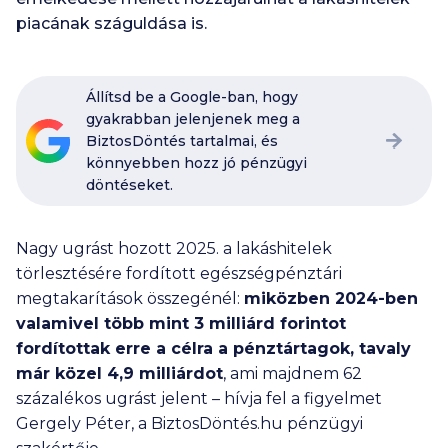
piacának száguldása is.
Állítsd be a Google-ban, hogy
gyakrabban jelenjenek meg a
BiztosDöntés tartalmai, és
könnyebben hozz jó pénzügyi
döntéseket.
Nagy ugrást hozott 2025. a lakáshitelek
törlesztésére fordított egészségpénztári
megtakarítások összegénél:
miközben 2024-ben
valamivel több mint
3 milliárd
forintot
fordítottak erre a célra a pénztártagok, tavaly
már közel
4,9 milliárdot
, ami majdnem 62
százalékos ugrást jelent – hívja fel a figyelmet
Gergely Péter, a BiztosDöntés.hu pénzügyi