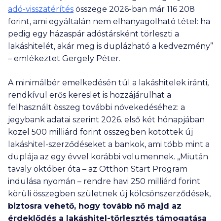
adó-visszatérítés
összege 2026-ban már
116 208
forint, ami egyáltalán nem elhanyagolható tétel: ha
pedig egy házaspár adóstársként törleszti a
lakáshitelét, akár meg is duplázható a kedvezmény”
– emlékeztet Gergely Péter.
A minimálbér emelkedésén túl a lakáshitelek iránti,
rendkívül erős kereslet is hozzájárulhat a
felhasznált összeg további növekedéséhez: a
jegybank adatai szerint 2026. első két hónapjában
közel
500 milliárd
forint összegben kötöttek új
lakáshitel-szerződéseket a bankok, ami több mint a
duplája az egy évvel korábbi volumennek. „Miután
tavaly október óta – az Otthon Start Program
indulása nyomán – rendre havi
250 milliárd
forint
körüli összegben születnek új kölcsönszerződések,
biztosra vehető, hogy tovább nő majd az
érdeklődés a lakáshitel-törlesztés támogatása