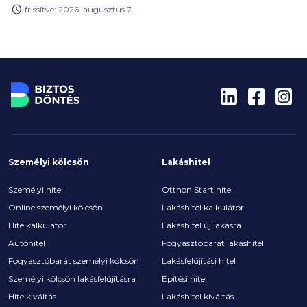
megemelheti a hitelfelvétel teljes költségét. Milyen
frissítve: 2026. augusztus 7.
díjakra érdemes előre felkészülnöd, és melyeket
engedhetik el a bankok?
Személyi kölcsön
Lakáshitel
Személyi hitel
Otthon Start hitel
Online személyi kölcsön
Lakáshitel kalkulátor
Hitelkalkulátor
Lakáshitel új lakásra
Autóhitel
Fogyasztóbarát lakáshitel
Fogyasztóbarát személyi kölcsön
Lakásfelújítási hitel
Személyi kölcsön lakásfelújításra
Építési hitel
Hitelkiváltás
Lakáshitel kiváltás