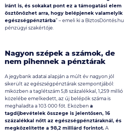
iránt is, és sokakat pont ez a támogatási elem
ösztönözhet arra, hogy belépjenek valamelyik
egészségpénztárba
” – emeli ki a BiztosDöntés.hu
pénzügyi szakértője.
Nagyon szépek a számok, de
nem pihennek a pénztárak
A jegybank adatai alapján a múlt év nagyon jól
sikerült az egészségpénztárak szempontjából:
miközben a taglétszám 5,8 százalékkal,
1,259 millió
közelébe emelkedett, az új belépők száma is
meghaladta a
103 000
főt. Eközben
a
tagdíjbevételek összege is jelentősen, 16
százalékkal nőtt az egészségpénztáraknál, és
megközelítette a
98,2 milliárd
forintot.
A