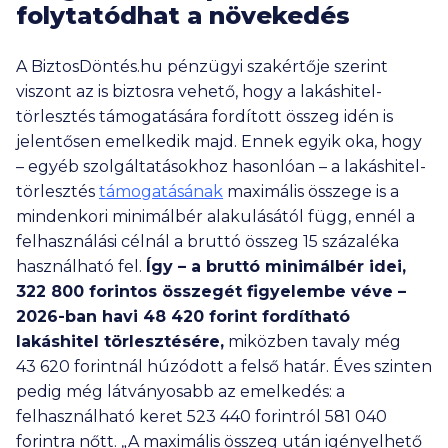
folytatódhat a növekedés
A BiztosDöntés.hu pénzügyi szakértője szerint
viszont az is biztosra vehető, hogy a lakáshitel-
törlesztés támogatására fordított összeg idén is
jelentősen emelkedik majd. Ennek egyik oka, hogy
– egyéb szolgáltatásokhoz hasonlóan – a lakáshitel-
törlesztés
támogatásának
maximális összege is a
mindenkori minimálbér alakulásától függ, ennél a
felhasználási célnál a bruttó összeg 15 százaléka
használható fel.
Így – a bruttó minimálbér idei,
322 800
forintos összegét figyelembe véve –
2026-ban havi
48 420
forint fordítható
lakáshitel törlesztésére,
miközben tavaly még
43 620
forintnál húzódott a felső határ. Éves szinten
pedig még látványosabb az emelkedés: a
felhasználható keret
523 440
forintról
581 040
forintra nőtt. „A maximális összeg után igényelhető