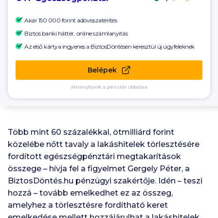
Akár
150 000
forint adóvisszatérítés
Biztos banki háttér, online számlanyitás
Az első kártya ingyenes a BiztosDöntésen keresztül új ügyfeleknek
Belépek
átirányítunk a pénztár oldalára
Több mint 60 százalékkal, ötmilliárd forint
közelébe nőtt tavaly a lakáshitelek törlesztésére
fordított egészségpénztári megtakarítások
összege – hívja fel a figyelmet Gergely Péter, a
BiztosDöntés.hu pénzügyi szakértője. Idén – teszi
hozzá – tovább emelkedhet ez az összeg,
amelyhez a törlesztésre fordítható keret
emelkedése mellett hozzájárulhat a lakáshitelek