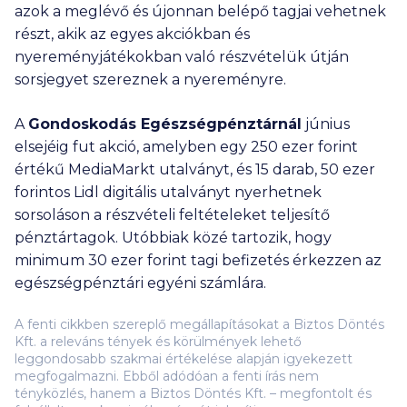
azok a meglévő és újonnan belépő tagjai vehetnek
részt, akik az egyes akciókban és
nyereményjátékokban való részvételük útján
sorsjegyet szereznek a nyereményre.
A
Gondoskodás Egészségpénztárnál
június
elsejéig fut akció, amelyben egy
250 ezer
forint
értékű MediaMarkt utalványt, és 15 darab,
50 ezer
forintos Lidl digitális utalványt nyerhetnek
sorsoláson a részvételi feltételeket teljesítő
pénztártagok. Utóbbiak közé tartozik, hogy
minimum
30 ezer
forint tagi befizetés érkezzen az
egészségpénztári egyéni számlára.
A fenti cikkben szereplő megállapításokat a Biztos Döntés
Kft. a releváns tények és körülmények lehető
leggondosabb szakmai értékelése alapján igyekezett
megfogalmazni. Ebből adódóan a fenti írás nem
tényközlés, hanem a Biztos Döntés Kft. – megfontolt és