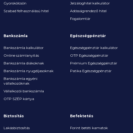
Gyorskölcsön
Jelzáloghitel kalkulátor
Szabad felhasználású hitel
Adósságrendező hitel
Fogalomtár
Bankszámla
Egészségpénztár
Bankszámla kalkulátor
Egészségpénztár kalkulátor
Online számlanyitás
OTP Egészségpénztár
Bankszámla diákoknak
Prémium Egészségpénztár
Bankszámla nyugdíjasoknak
Patika Egészségpénztár
Bankszámla egyéni
vállalkozóknak
Vállalkozói bankszámla
OTP SZÉP kártya
Biztosítás
Befektetés
Lakásbiztosítás
Forint betéti kamatok