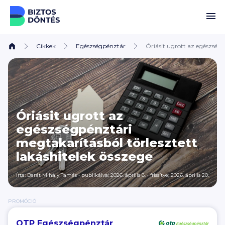
Ugrás a tartalomhoz
Cikkek
Egészségpénztár
Óriásit ugrott az egészségp
Óriásit ugrott az
egészségpénztári
megtakarításból törlesztett
lakáshitelek összege
Írta:
Barát Mihály Tamás
•
publikálva: 2026. április 8.
•
frissítve: 2026. április 20.
PROMÓCIÓ
OTP Egészségpénztár