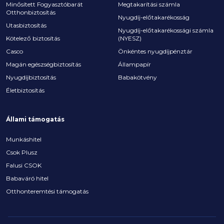
Minősített Fogyasztóbarát
Megtakarítási számla
Otthonbiztosítás
Nyugdíj-előtakarékosság
Utasbiztosítás
Nyugdíj-előtakarékossági számla
Kötelező biztosítás
(NYESZ)
Casco
Önkéntes nyugdíjpénztár
Magán egészségbiztosítás
Állampapír
Nyugdíjbiztosítás
Babakötvény
Életbiztosítás
Állami támogatás
Munkáshitel
Csok Plusz
Falusi CSOK
Babaváró hitel
Otthonteremtési támogatás