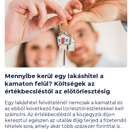
szakorvos segítségével eloszlatja a leggyakoribb
tévhiteket, és bemutatja, mire érdemes figyelni az
önvizsgálat és a szűrés során. A pénztári
megtakarításból akár a rendszeres szűrést is ki
lehet fizetni.
Mennyibe kerül egy lakáshitel a
kamaton felül? Költségek az
értékbecsléstől az előtörlesztésig
Egy lakáshitel felvételénél nemcsak a kamattal és
az ebből következő havi törlesztőrészletekkel kell
számolni. Az értékbecsléstől a közjegyzői díjon
keresztül egészen az utalási díjig terjed a fizetendő
tételek sora, amely akár több százezer forinttal is