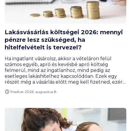
Lakásvásárlás költségei 2026: mennyi
pénzre lesz szükséged, ha
hitelfelvételt is tervezel?
Ha ingatlant vásárolsz, akkor a vételáron felül
számos egyéb, apró és kevésbé apró költség
felmerül, mind az ingatlanhoz, mind pedig az
esetleges lakáshitelhez kapcsolódóan. Ezek egy
részét még a vásárlás előtt meg kell fizetned, ezért
érdemes tudnod előre, hogyan számolj a
frissítve: 2026. augusztus 8.
rendelkezésedre álló kerettel.