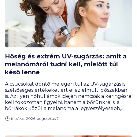
Hőség és extrém UV-sugárzás: amit a
melanómáról tudni kell, mielőtt túl
késő lenne
A csúcsokat döntő melegen túl az UV-sugárzás is
szélsőséges értékeket ért el az elmúlt időszakban
is. Az ilyen hőhullámok idején nemcsak a keringésre
kell fokozottan figyelni, hanem a bőrünkre is: a
bőrrákok közül a melanóma a legveszélyesebb,
rendkívül gyorsan képez áttéteket, és a
frissítve: 2026. augusztus 7.
közhiedelemmel ellentétben nem csak a közvetlen
napfénynek kitett testfelületeken alakulhat ki. Az
OTP Egészségpénztár Fáy Andrea bőrgyógyász