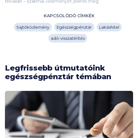
felvállalt – szakmai véleményét jeleníti meg.
KAPCSOLÓDÓ CÍMKÉK
Sajtóközlemény
Egészségpénztár
Lakáshitel
adó-visszatérítés
Legfrissebb útmutatóink
egészségpénztár témában