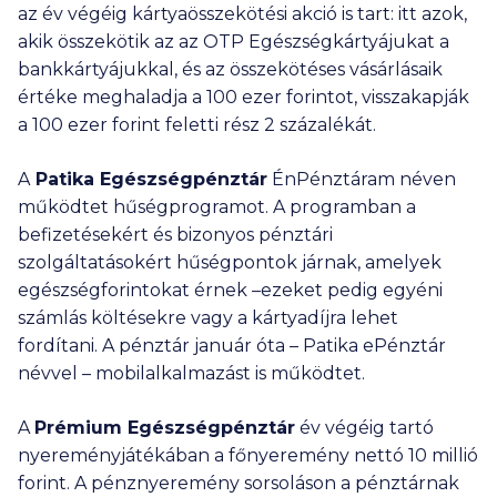
az év végéig kártyaösszekötési akció is tart: itt azok,
akik összekötik az az OTP Egészségkártyájukat a
bankkártyájukkal, és az összekötéses vásárlásaik
értéke meghaladja a
100 ezer
forintot, visszakapják
a
100 ezer
forint feletti rész 2 százalékát.
A
Patika Egészségpénztár
ÉnPénztáram néven
működtet hűségprogramot. A programban a
befizetésekért és bizonyos pénztári
szolgáltatásokért hűségpontok járnak, amelyek
egészségforintokat érnek –ezeket pedig egyéni
számlás költésekre vagy a kártyadíjra lehet
fordítani. A pénztár január óta – Patika ePénztár
névvel – mobilalkalmazást is működtet.
A
Prémium Egészségpénztár
év végéig tartó
nyereményjátékában a főnyeremény nettó
10 millió
forint. A pénznyeremény sorsoláson a pénztárnak