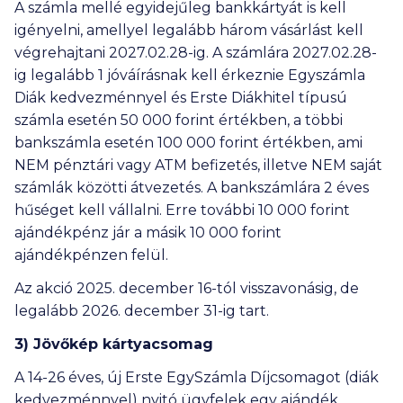
A számla mellé egyidejűleg bankkártyát is kell
igényelni, amellyel legalább három vásárlást kell
végrehajtani 2027.02.28-ig. A számlára 2027.02.28-
ig legalább 1 jóváírásnak kell érkeznie Egyszámla
Diák kedvezménnyel és Erste Diákhitel típusú
számla esetén
50 000
forint értékben, a többi
bankszámla esetén
100 000
forint értékben, ami
NEM pénztári vagy ATM befizetés, illetve NEM saját
számlák közötti átvezetés. A bankszámlára 2 éves
hűséget kell vállalni. Erre további
10 000
forint
ajándékpénz jár a másik
10 000
forint
ajándékpénzen felül.
Az akció 2025. december 16-tól visszavonásig, de
legalább 2026. december 31-ig tart.
3) Jövőkép kártyacsomag
A 14-26 éves, új Erste EgySzámla Díjcsomagot (diák
kedvezménnyel) nyitó ügyfelek egy ajándék