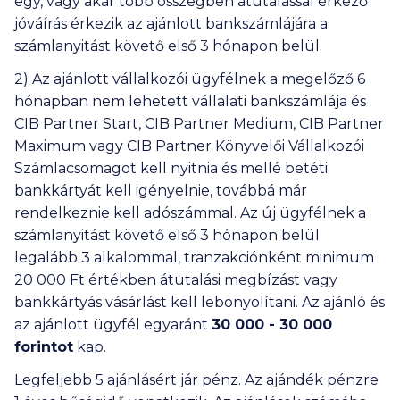
egy, vagy akár több összegben átutalással érkező
jóváírás érkezik az ajánlott bankszámlájára a
számlanyitást követő első 3 hónapon belül.
2) Az ajánlott vállalkozói ügyfélnek a megelőző 6
hónapban nem lehetett vállalati bankszámlája és
CIB Partner Start, CIB Partner Medium, CIB Partner
Maximum vagy CIB Partner Könyvelői Vállalkozói
Számlacsomagot kell nyitnia és mellé betéti
bankkártyát kell igényelnie, továbbá már
rendelkeznie kell adószámmal. Az új ügyfélnek a
számlanyitást követő első 3 hónapon belül
legalább 3 alkalommal, tranzakciónként minimum
20 000
Ft értékben átutalási megbízást vagy
bankkártyás vásárlást kell lebonyolítani. Az ajánló és
az ajánlott ügyfél egyaránt
30 000
- 30 000
forintot
kap.
Legfeljebb 5 ajánlásért jár pénz. Az ajándék pénzre