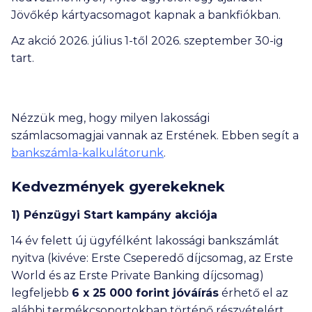
Jövőkép kártyacsomagot kapnak a bankfiókban.
Az akció 2026. július 1-től 2026. szeptember 30-ig
tart.
Nézzük meg, hogy milyen lakossági
számlacsomagjai vannak az Erstének. Ebben segít a
bankszámla-kalkulátorunk
.
Kedvezmények gyerekeknek
1) Pénzügyi Start kampány akciója
14 év felett új ügyfélként lakossági bankszámlát
nyitva (kivéve: Erste Cseperedő díjcsomag, az Erste
World és az Erste Private Banking díjcsomag)
legfeljebb
6 x 25 000
forint jóváírás
érhető el az
alábbi termékcsoportokban történő részvételért