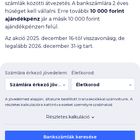
számlák közötti átvezetés. A bankszámlára 2 éves
hűséget kell vállalni. Erre további
10 000
forint
ajándékpénz
jár a másik
10 000
forint
ajándékpénzen felül.
Az akció 2025. december 16-tól visszavonásig, de
legalább 2026. december 31-ig tart.
Számlára érkező jövedelem:
Életkorod:
Számlára érkező jövedelem:
Életkorod
A jövedelmed alapján, általunk beállított tranzakciókkal számoltunk. A
részletes kalkulációra kattintva ezeket személyre szabhatod.
Részletes kalkuláció
Bankszámlák keresése