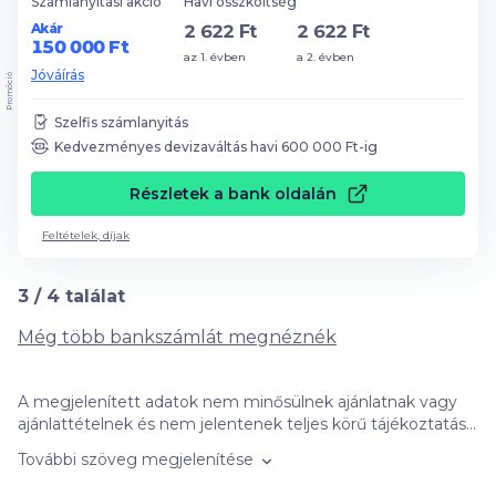
Számlanyitási akció
Havi összköltség
Akár
2 622 Ft
2 622 Ft
150 000 Ft
az 1. évben
a 2. évben
Jóváírás
Promóció
Szelfis számlanyitás
Kedvezményes devizaváltás havi
600 000
Ft-ig
Részletek a bank oldalán
Feltételek, díjak
3
/
4
találat
Még több bankszámlát megnéznék
A megjelenített adatok nem minősülnek ajánlatnak vagy
ajánlattételnek és nem jelentenek teljes körű tájékoztatást,
azok kizárólag informatív jellegűek, szerződéskötési
További szöveg megjelenítése
kötelezettséget nem jelentenek. Felhívjuk figyelmét, hogy
a kalkulátorban szereplő banki ajánlatok nem feltétlenül