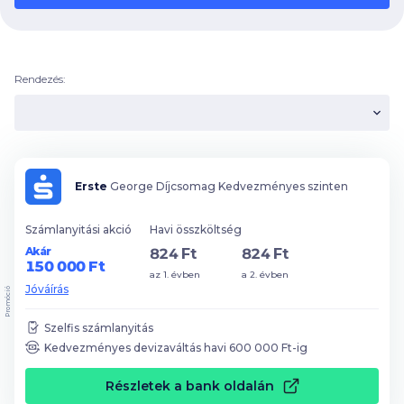
Rendezés:
Erste
George Díjcsomag Kedvezményes szinten
Számlanyitási akció
Havi összköltség
Akár
824 Ft
824 Ft
150 000 Ft
az 1. évben
a 2. évben
Jóváírás
Promóció
Szelfis számlanyitás
Kedvezményes devizaváltás havi
600 000
Ft-ig
Részletek a bank oldalán