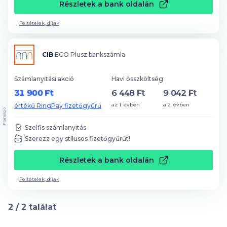
Részletek a bank oldalán
Feltételek, díjak
CIB
ECO Plusz bankszámla
Számlanyitási akció
Havi összköltség
31 900 Ft
6 448 Ft
9 042 Ft
az 1. évben
a 2. évben
értékű RingPay fizetőgyűrű
Promóció
Szelfis számlanyitás
Szerezz egy stílusos fizetőgyűrűt!
Részletek a bank oldalán
Feltételek, díjak
2
/
2
találat