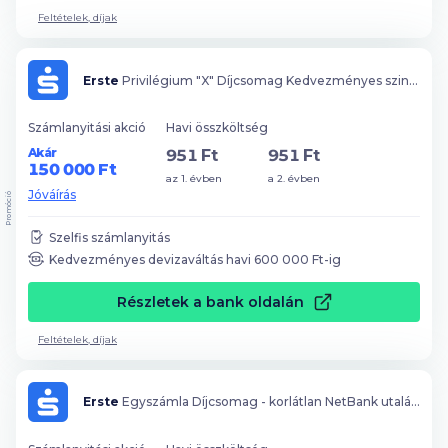
Feltételek, díjak
Erste
Privilégium "X" Díjcsomag Kedvezményes szinten
Számlanyitási akció
Havi összköltség
Akár
951 Ft
951 Ft
150 000 Ft
az 1. évben
a 2. évben
Jóváírás
Promóció
Szelfis számlanyitás
Kedvezményes devizaváltás havi
600 000
Ft-ig
Részletek a bank oldalán
Feltételek, díjak
Erste
Egyszámla Díjcsomag - korlátlan NetBank utalási kedvezménnyel