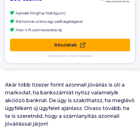
Ajándék RingPay fizetőgyűrű
Bárhonnan online, egy szelfi segítségével
Akár 0 Ft számlavezetési díj
Részletek
átirányítunk a bank oldalára
Akár több tízezer forint azonnali jóváírás is üti a
markodat, ha bankszámlát nyitsz valamelyik
akciózó banknál. De úgy is szakíthatsz, ha meglévő
ügyfélként új ügyfelet ajánlasz. Olvass tovább, ha
te is szeretnéd, hogy a számlanyitás azonnali
jóváírással járjon!