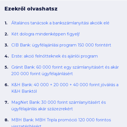
Ezekről olvashatsz
Általános tanácsok a bankszámlanyitási akciók elé
Két dologra mindenképpen figyelj!
CIB Bank: ügyfélajánlási program
150 000
forintért
Erste: akció felnőtteknek és ajánlói program
Gránit Bank:
60 000
forint egy számlanyitásért és akár
200 000
forint ügyfélajánlásért
K&H Bank:
40 000
+
20 000
+
40 000
forint jóváírás a
K&H Banktól
MagNet Bank:
30 000
forint számlanyitásért és
ügyfélajánlás akár százezrekért
MBH Bank: MBH Tripla promóció
120 000
forintos
visszatérítésért