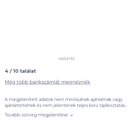
HIRDETÉS
4
/
10
találat
Még több bankszámlát megnéznék
A megjelenített adatok nem minősülnek ajánlatnak vagy
ajánlattételnek és nem jelentenek teljes körű tájékoztatást,
azok kizárólag informatív jellegűek, szerződéskötési
További szöveg megjelenítése
kötelezettséget nem jelentenek. Felhívjuk figyelmét, hogy
a kalkulátorban szereplő banki ajánlatok nem feltétlenül
objektív összehasonlítás alapján jelennek meg. A banki