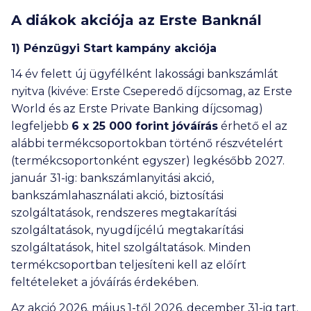
objektív összehasonlítás alapján jelennek meg. A banki
A diákok akciója az Erste Banknál
ajánlatok sorrendjét befolyásolhatja a kattintások
gyakorisága, a bankokkal kötött promóciós szerződés
1) Pénzügyi Start kampány akciója
tartalma (így különösen: a promóciós díj összege, illetve a
megrendelt kattintási szám mennyisége), valamint az
14 év felett új ügyfélként lakossági bankszámlát
ajánlatok megjelenésének időben történő egyenletes
nyitva (kivéve: Erste Cseperedő díjcsomag, az Erste
eloszlása miatti egyedi ütemezési célú informatikai
megoldások. A kiválasztott hitelintézet által adott ajánlat
World és az Erste Private Banking díjcsomag)
eltérhet a fent megadott adatoktól, amely vonatkozásában
legfeljebb
6 x 25 000
forint jóváírás
érhető el az
felelősségünket kizárjuk. További részletek az
alábbi termékcsoportokban történő részvételért
Ügyféltájékoztatónkban (
ITT
), valamint a hitelintézetek
(termékcsoportonként egyszer) legkésőbb 2027.
weboldalán vagy azok ügyfélszolgálatain tekinthetők meg.
Ezeknek a bankoknak a termékeit nem jelenítjük meg a
január 31-ig: bankszámlanyitási akció,
kalkulátorainkban: Bank of China, BNP Paribas, Deutsche
bankszámlahasználati akció, biztosítási
Bank, Duna Takarék Bank, ING, KDB Bank, Merkantil Bank,
szolgáltatások, rendszeres megtakarítási
Oberbank, Polgári Bank.
szolgáltatások, nyugdíjcélú megtakarítási
Nem találtad meg, amit kerestél? Nézd meg a
gyakran
ismételt kérdéseket
is!
szolgáltatások, hitel szolgáltatások. Minden
termékcsoportban teljesíteni kell az előírt
feltételeket a jóváírás érdekében.
Az akció 2026. május 1-től 2026. december 31-ig tart.