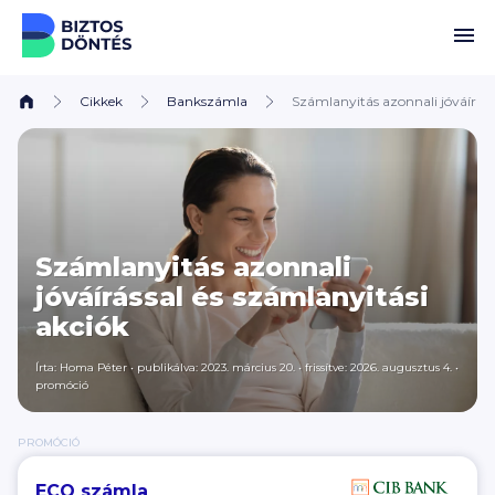
Ugrás a tartalomhoz
Cikkek
Bankszámla
Számlanyitás azonnali jóváíráss
Számlanyitás azonnali
jóváírással és számlanyitási
akciók
Írta:
Homa Péter
•
publikálva: 2023. március 20.
•
frissítve: 2026. augusztus 4.
•
promóció
PROMÓCIÓ
ECO számla