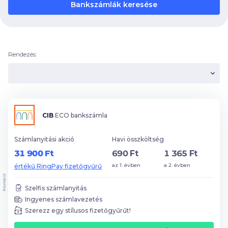
Bankszámlák keresése
Rendezés:
CIB
ECO bankszámla
Számlanyitási akció
Havi összköltség
31 900 Ft
690 Ft
1 365 Ft
az 1. évben
a 2. évben
értékű RingPay fizetőgyűrű
Promóció
Szelfis számlanyitás
Ingyenes számlavezetés
Szerezz egy stílusos fizetőgyűrűt!