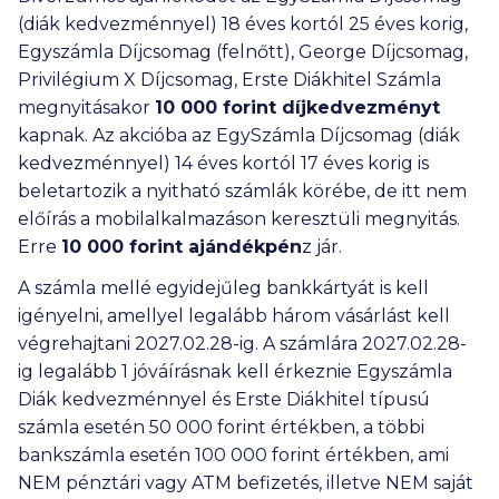
(diák kedvezménnyel) 18 éves kortól 25 éves korig,
Egyszámla Díjcsomag (felnőtt), George Díjcsomag,
Privilégium X Díjcsomag, Erste Diákhitel Számla
megnyitásakor
10 000
forint díjkedvezményt
kapnak. Az akcióba az EgySzámla Díjcsomag (diák
kedvezménnyel) 14 éves kortól 17 éves korig is
beletartozik a nyitható számlák körébe, de itt nem
előírás a mobilalkalmazáson keresztüli megnyitás.
Erre
10 000
forint ajándékpén
z jár.
A számla mellé egyidejűleg bankkártyát is kell
igényelni, amellyel legalább három vásárlást kell
végrehajtani 2027.02.28-ig. A számlára 2027.02.28-
ig legalább 1 jóváírásnak kell érkeznie Egyszámla
Diák kedvezménnyel és Erste Diákhitel típusú
számla esetén
50 000
forint értékben, a többi
bankszámla esetén
100 000
forint értékben, ami
NEM pénztári vagy ATM befizetés, illetve NEM saját