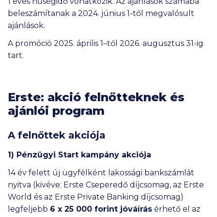
1 éves hűségidő vonatkozik. Az ajánlások számába
beleszámítanak a 2024. június 1-től megvalósult
ajánlások.
A promóció 2025. április 1–től 2026. augusztus 31-ig
tart.
Erste: akció felnőtteknek és
ajánlói program
A felnőttek akciója
1) Pénzügyi Start kampány akciója
14 év felett új ügyfélként lakossági bankszámlát
nyitva (kivéve: Erste Cseperedő díjcsomag, az Erste
World és az Erste Private Banking díjcsomag)
legfeljebb
6 x 25 000
forint jóváírás
érhető el az