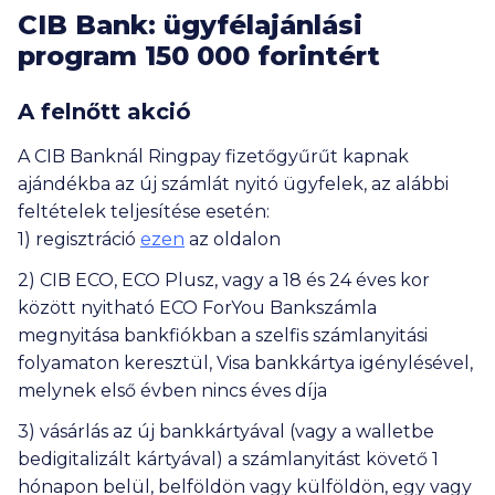
ajánlatok sorrendjét befolyásolhatja a kattintások
CIB Bank: ügyfélajánlási
gyakorisága, a bankokkal kötött promóciós szerződés
program
150 000
forintért
tartalma (így különösen: a promóciós díj összege, illetve a
megrendelt kattintási szám mennyisége), valamint az
ajánlatok megjelenésének időben történő egyenletes
A felnőtt akció
eloszlása miatti egyedi ütemezési célú informatikai
megoldások. A kiválasztott hitelintézet által adott ajánlat
A CIB Banknál Ringpay fizetőgyűrűt kapnak
eltérhet a fent megadott adatoktól, amely vonatkozásában
ajándékba az új számlát nyitó ügyfelek, az alábbi
felelősségünket kizárjuk. További részletek az
Ügyféltájékoztatónkban (
ITT
), valamint a hitelintézetek
feltételek teljesítése esetén:
weboldalán vagy azok ügyfélszolgálatain tekinthetők meg.
1) regisztráció
ezen
az oldalon
Ezeknek a bankoknak a termékeit nem jelenítjük meg a
kalkulátorainkban: Bank of China, BNP Paribas, Deutsche
2) CIB ECO, ECO Plusz, vagy a 18 és 24 éves kor
Bank, Duna Takarék Bank, ING, KDB Bank, Merkantil Bank,
között nyitható ECO ForYou Bankszámla
Oberbank, Polgári Bank.
megnyitása bankfiókban a szelfis számlanyitási
Nem találtad meg, amit kerestél? Nézd meg a
gyakran
ismételt kérdéseket
is!
folyamaton keresztül, Visa bankkártya igénylésével,
melynek első évben nincs éves díja
3) vásárlás az új bankkártyával (vagy a walletbe
bedigitalizált kártyával) a számlanyitást követő 1
hónapon belül, belföldön vagy külföldön, egy vagy