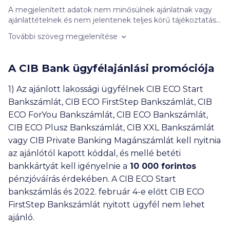
A megjelenített adatok nem minősülnek ajánlatnak vagy
ajánlattételnek és nem jelentenek teljes körű tájékoztatást,
azok kizárólag informatív jellegűek, szerződéskötési
További szöveg megjelenítése
kötelezettséget nem jelentenek. Felhívjuk figyelmét, hogy
a kalkulátorban szereplő banki ajánlatok nem feltétlenül
objektív összehasonlítás alapján jelennek meg. A banki
A CIB Bank ügyfélajánlási promóciója
ajánlatok sorrendjét befolyásolhatja a kattintások
gyakorisága, a bankokkal kötött promóciós szerződés
1) Az ajánlott lakossági ügyfélnek CIB ECO Start
tartalma (így különösen: a promóciós díj összege, illetve a
Bankszámlát, CIB ECO FirstStep Bankszámlát, CIB
megrendelt kattintási szám mennyisége), valamint az
ajánlatok megjelenésének időben történő egyenletes
ECO ForYou Bankszámlát, CIB ECO Bankszámlát,
eloszlása miatti egyedi ütemezési célú informatikai
CIB ECO Plusz Bankszámlát, CIB XXL Bankszámlát
megoldások. A kiválasztott hitelintézet által adott ajánlat
vagy CIB Private Banking Magánszámlát kell nyitnia
eltérhet a fent megadott adatoktól, amely vonatkozásában
az ajánlótól kapott kóddal, és mellé betéti
felelősségünket kizárjuk. További részletek az
Ügyféltájékoztatónkban (
ITT
), valamint a hitelintézetek
bankkártyát kell igényelnie a
10 000
forintos
weboldalán vagy azok ügyfélszolgálatain tekinthetők meg.
pénzjóváírás érdekében. A CIB ECO Start
Ezeknek a bankoknak a termékeit nem jelenítjük meg a
bankszámlás és 2022. február 4-e előtt CIB ECO
kalkulátorainkban: Bank of China, BNP Paribas, Deutsche
FirstStep Bankszámlát nyitott ügyfél nem lehet
Bank, Duna Takarék Bank, ING, KDB Bank, Merkantil Bank,
Oberbank, Polgári Bank.
ajánló.
Nem találtad meg, amit kerestél? Nézd meg a
gyakran