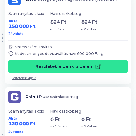
Számlanyitási akció
Havi összköltség
Akár
824 Ft
824 Ft
150 000 Ft
az 1. évben
a 2. évben
Jóváírás
Promóció
Szelfis számlanyitás
Kedvezményes devizaváltás havi
600 000
Ft-ig
Részletek a bank oldalán
Feltételek, díjak
Gránit
Plusz számlacsomag
Számlanyitási akció
Havi összköltség
Akár
0 Ft
0 Ft
120 000 Ft
az 1. évben
a 2. évben
Jóváírás