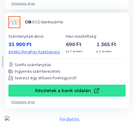
Feltételek, díjak
CIB
ECO bankszámla
Számlanyitási akció
Havi összköltség
31 900 Ft
690 Ft
1 365 Ft
az 1. évben
a 2. évben
értékű RingPay fizetőgyűrű
Promóció
Szelfis számlanyitás
Ingyenes számlavezetés
Szerezz egy stílusos fizetőgyűrűt!
Részletek a bank oldalán
Feltételek, díjak