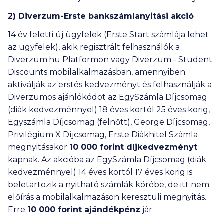
2) Diverzum-Erste bankszámlanyitási akció
14 év feletti új ügyfelek (Erste Start számlája lehet
az ügyfelek), akik regisztrált felhasználók a
Diverzum.hu Platformon vagy Diverzum - Student
Discounts mobilalkalmazásban, amennyiben
aktiválják az erstés kedvezményt és felhasználják a
Diverzumos ajánlókódot az EgySzámla Díjcsomag
(diák kedvezménnyel) 18 éves kortól 25 éves korig,
Egyszámla Díjcsomag (felnőtt), George Díjcsomag,
Privilégium X Díjcsomag, Erste Diákhitel Számla
megnyitásakor
10 000
forint díjkedvezményt
kapnak. Az akcióba az EgySzámla Díjcsomag (diák
kedvezménnyel) 14 éves kortól 17 éves korig is
beletartozik a nyitható számlák körébe, de itt nem
előírás a mobilalkalmazáson keresztüli megnyitás.
Erre
10 000
forint ajándékpénz
jár.