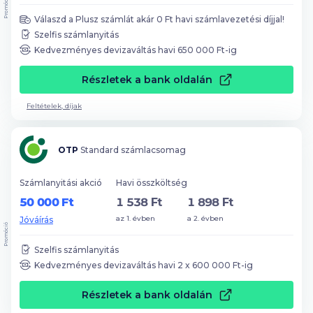
Promóció
Válaszd a Plusz számlát akár
0
Ft havi számlavezetési díjjal!
Szelfis számlanyitás
Kedvezményes devizaváltás havi
650 000
Ft-ig
Részletek a bank oldalán
Feltételek, díjak
OTP
Standard számlacsomag
Számlanyitási akció
Havi összköltség
50 000 Ft
1 538 Ft
1 898 Ft
az 1. évben
a 2. évben
Jóváírás
Promóció
Szelfis számlanyitás
Kedvezményes devizaváltás havi
2
x
600 000
Ft-ig
Részletek a bank oldalán