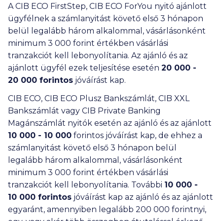
ismételt kérdéseket
is!
A CIB ECO FirstStep, CIB ECO ForYou nyitó ajánlott
ügyfélnek a számlanyitást követő első 3 hónapon
belül legalább három alkalommal, vásárlásonként
minimum
3 000
forint értékben vásárlási
tranzakciót kell lebonyolítania. Az ajánló és az
ajánlott ügyfél ezek teljesítése esetén
20 000
-
20 000
forintos
jóváírást kap.
CIB ECO, CIB ECO Plusz Bankszámlát, CIB XXL
Bankszámlát vagy CIB Private Banking
Magánszámlát nyitók esetén az ajánló és az ajánlott
10 000
-
10 000
forintos jóváírást kap, de ehhez a
számlanyitást követő első 3 hónapon belül
legalább három alkalommal, vásárlásonként
minimum
3 000
forint értékben vásárlási
tranzakciót kell lebonyolítania. További
10 000
-
10 000
forintos
jóváírást kap az ajánló és az ajánlott
egyaránt, amennyiben legalább
200 000
forintnyi,