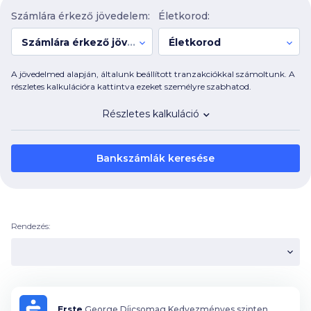
Számlára érkező jövedelem:
Életkorod:
Számlára érkező jövedelem:
Életkorod
A jövedelmed alapján, általunk beállított tranzakciókkal számoltunk. A
részletes kalkulációra kattintva ezeket személyre szabhatod.
Részletes kalkuláció
Bankszámlák keresése
Rendezés:
Erste
George Díjcsomag Kedvezményes szinten