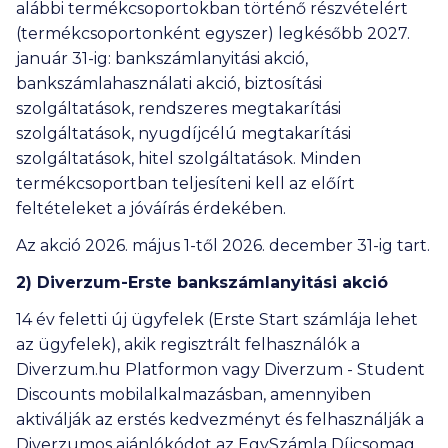
alábbi termékcsoportokban történő részvételért
(termékcsoportonként egyszer) legkésőbb 2027.
január 31-ig: bankszámlanyitási akció,
bankszámlahasználati akció, biztosítási
szolgáltatások, rendszeres megtakarítási
szolgáltatások, nyugdíjcélú megtakarítási
szolgáltatások, hitel szolgáltatások. Minden
termékcsoportban teljesíteni kell az előírt
feltételeket a jóváírás érdekében.
Az akció 2026. május 1-től 2026. december 31-ig tart.
2) Diverzum-Erste bankszámlanyitási akció
14 év feletti új ügyfelek (Erste Start számlája lehet
az ügyfelek), akik regisztrált felhasználók a
Diverzum.hu Platformon vagy Diverzum - Student
Discounts mobilalkalmazásban, amennyiben
aktiválják az erstés kedvezményt és felhasználják a
Diverzumos ajánlókódot az EgySzámla Díjcsomag