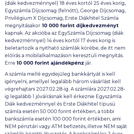
(diák kedvezménnyel) 18 éves kortól 25 éves korig,
Egyszámla Díjcsomag (felnőtt), George Díjcsomag,
Privilégium X Díjcsomag, Erste Diákhitel Számla
megnyitásakor
10 000
forint díjkedvezményt
kapnak. Az akcióba az EgySzámla Díjcsomag (diák
kedvezménnyel) 14 éves kortól 17 éves korig is
beletartozik a nyitható számlák körébe, de itt nem
előírás a mobilalkalmazáson keresztüli megnyitás.
Erre
10 000
forint ajándékpénz
jár.
A számla mellé egyidejűleg bankkártyát is kell
igényelni, amellyel legalább három vásárlást kell
végrehajtani 2027.02.28-ig. A számlára 2027.02.28-
ig legalább 1 jóváírásnak kell érkeznie Egyszámla
Diák kedvezménnyel és Erste Diákhitel típusú
számla esetén
50 000
forint értékben, a többi
bankszámla esetén
100 000
forint értékben, ami
NEM pénztári vagy ATM befizetés, illetve NEM saját
számlák közötti átvezetés. A bankszámlára 2 éves