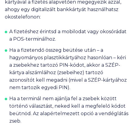
kártyával a fizetés alapvetően megegyezik azzal,
ahogy egy digitalizált bankkártyát használhatsz
okostelefonon:
A fizetéshez érintsd a mobilodat vagy okosórádat
a POS-terminálhoz.
Ha a fizetendő összeg beütése után – a
hagyományos plasztikkártyához hasonlóan – kéri
a zsebekhez tartozó PIN-kódot, akkor a SZÉP-
kártya alszámláihoz (zsebeihez) tartozó
azonosítót kell megadni (mivel a SZÉP-kártyához
nem tartozik egyedi PIN).
Ha a terminál nem ajánlja fel a zsebek között
történő választást, neked kell a megfelelő kódot
beütnöd. Az alapértelmezett opció a vendéglátás
zseb.