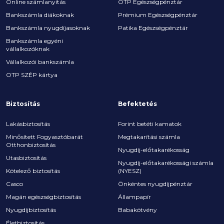
Online számlanyitás
OTP Egészségpénztár
Bankszámla diákoknak
Prémium Egészségpénztár
Bankszámla nyugdíjasoknak
Patika Egészségpénztár
Bankszámla egyéni
vállalkozóknak
Vállalkozói bankszámla
OTP SZÉP kártya
Biztosítás
Befektetés
Lakásbiztosítás
Forint betéti kamatok
Minősített Fogyasztóbarát
Megtakarítási számla
Otthonbiztosítás
Nyugdíj-előtakarékosság
Utasbiztosítás
Nyugdíj-előtakarékossági számla
Kötelező biztosítás
(NYESZ)
Casco
Önkéntes nyugdíjpénztár
Magán egészségbiztosítás
Állampapír
Nyugdíjbiztosítás
Babakötvény
Életbiztosítás