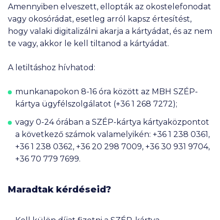
Amennyiben elveszett, ellopták az okostelefonodat
vagy okosórádat, esetleg arról kapsz értesítést,
hogy valaki digitalizálni akarja a kártyádat, és az nem
te vagy, akkor le kell tiltanod a kártyádat.
A letiltáshoz hívhatod:
munkanapokon 8-16 óra között az MBH SZÉP-
kártya ügyfélszolgálatot (
+36 1 268 7272
);
vagy 0-24 órában a SZÉP-kártya kártyaközpontot
a következő számok valamelyikén:
+36 1 238 0361
,
+36 1 238 0362
,
+36 20 298 7009
,
+36 30 931 9704
,
+36 70 779 7699
.
Maradtak kérdéseid?