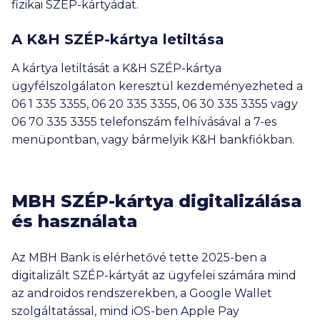
fizikai SZÉP-kártyádat.
A K&H SZÉP-kártya letiltása
A kártya letiltását a K&H SZÉP-kártya
ügyfélszolgálaton keresztül kezdeményezheted a
06 1 335 3355
,
06 20 335 3355
,
06 30 335 3355
vagy
06 70 335 3355
telefonszám felhívásával a 7-es
menüpontban, vagy bármelyik K&H bankfiókban.
MBH SZÉP-kártya digitalizálása
és használata
Az MBH Bank is elérhetővé tette 2025-ben a
digitalizált SZÉP-kártyát az ügyfelei számára mind
az androidos rendszerekben, a Google Wallet
szolgáltatással, mind iOS-ben Apple Pay