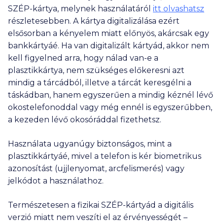
SZÉP-kártya, melynek használatáról
itt olvashatsz
részletesebben. A kártya digitalizálása ezért
elsősorban a kényelem miatt előnyös, akárcsak egy
bankkártyáé. Ha van digitalizált kártyád, akkor nem
kell figyelned arra, hogy nálad van-e a
plasztikkártya, nem szükséges előkeresni azt
mindig a tárcádból, illetve a tárcát keresgélni a
táskádban, hanem egyszerűen a mindig kéznél lévő
okostelefonoddal vagy még ennél is egyszerűbben,
a kezeden lévő okosóráddal fizethetsz.
Használata ugyanúgy biztonságos, mint a
plasztikkártyáé, mivel a telefon is kér biometrikus
azonosítást (ujjlenyomat, arcfelismerés) vagy
jelkódot a használathoz.
Természetesen a fizikai SZÉP-kártyád a digitális
verzió miatt nem veszíti el az érvényességét –