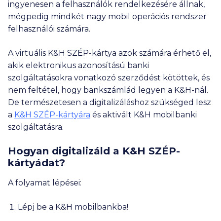
ingyenesen a felhasználók rendelkezésére állnak,
mégpedig mindkét nagy mobil operációs rendszer
felhasználói számára.
A virtuális K&H SZÉP-kártya azok számára érhető el,
akik elektronikus azonosítású banki
szolgáltatásokra vonatkozó szerződést kötöttek, és
nem feltétel, hogy bankszámlád legyen a K&H-nál.
De természetesen a digitalizáláshoz szükséged lesz
a
K&H SZÉP-kártyára
és aktivált K&H mobilbanki
szolgáltatásra.
Hogyan digitalizáld a K&H SZÉP-
kártyádat?
A folyamat lépései:
Lépj be a K&H mobilbankba!