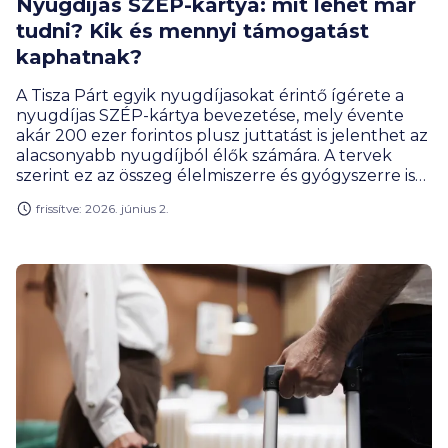
Nyugdíjas SZÉP-kártya: mit lehet már
tudni? Kik és mennyi támogatást
kaphatnak?
A Tisza Párt egyik nyugdíjasokat érintő ígérete a
nyugdíjas SZÉP-kártya bevezetése, mely évente
akár 200 ezer forintos plusz juttatást is jelenthet az
alacsonyabb nyugdíjból élők számára. A tervek
szerint ez az összeg élelmiszerre és gyógyszerre is
felhasználható lenne, ugyanakkor a részletek
frissítve: 2026. június 2.
egyelőre nem tisztázottak.