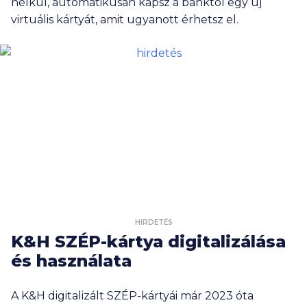
nélkül, automatikusan kapsz a banktól egy új
virtuális kártyát, amit ugyanott érhetsz el.
HIRDETÉS
K&H SZÉP-kártya digitalizálása
és használata
A K&H digitalizált SZÉP-kártyái már 2023 óta