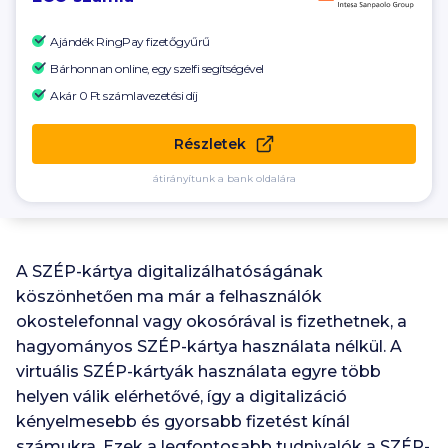
Ajándék RingPay fizetőgyűrű
Bárhonnan online, egy szelfi segítségével
Akár 0 Ft számlavezetési díj
Részletek
átirányítunk a bank oldalára
A SZÉP-kártya digitalizálhatóságának
köszönhetően ma már a felhasználók
okostelefonnal vagy okosórával is fizethetnek, a
hagyományos SZÉP-kártya használata nélkül. A
virtuális SZÉP-kártyák használata egyre több
helyen válik elérhetővé, így a digitalizáció
kényelmesebb és gyorsabb fizetést kínál
számukra. Ezek a legfontosabb tudnivalók a SZÉP-