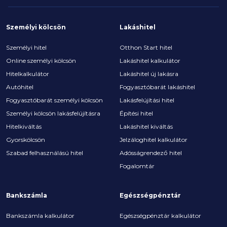
Személyi kölcsön
Lakáshitel
Személyi hitel
Otthon Start hitel
Online személyi kölcsön
Lakáshitel kalkulátor
Hitelkalkulátor
Lakáshitel új lakásra
Autóhitel
Fogyasztóbarát lakáshitel
Fogyasztóbarát személyi kölcsön
Lakásfelújítási hitel
Személyi kölcsön lakásfelújításra
Építési hitel
Hitelkiváltás
Lakáshitel kiváltás
Gyorskölcsön
Jelzáloghitel kalkulátor
Szabad felhasználású hitel
Adósságrendező hitel
Fogalomtár
Bankszámla
Egészségpénztár
Bankszámla kalkulátor
Egészségpénztár kalkulátor