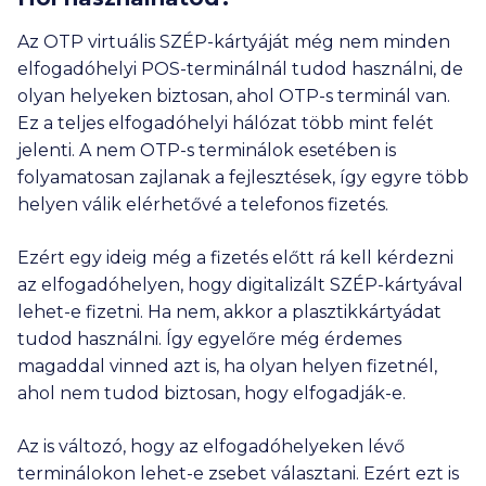
Az OTP virtuális SZÉP-kártyáját még nem minden
elfogadóhelyi POS-terminálnál tudod használni, de
olyan helyeken biztosan, ahol OTP-s terminál van.
Ez a teljes elfogadóhelyi hálózat több mint felét
jelenti. A nem OTP-s terminálok esetében is
folyamatosan zajlanak a fejlesztések, így egyre több
helyen válik elérhetővé a telefonos fizetés.
Ezért egy ideig még a fizetés előtt rá kell kérdezni
az elfogadóhelyen, hogy digitalizált SZÉP-kártyával
lehet-e fizetni. Ha nem, akkor a plasztikkártyádat
tudod használni. Így egyelőre még érdemes
magaddal vinned azt is, ha olyan helyen fizetnél,
ahol nem tudod biztosan, hogy elfogadják-e.
Az is változó, hogy az elfogadóhelyeken lévő
terminálokon lehet-e zsebet választani. Ezért ezt is