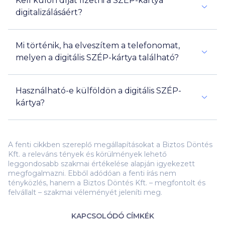
Kell külön díjat fizetni a SZÉP-kártya
digitalizálásáért?
Mi történik, ha elveszítem a telefonomat,
melyen a digitális SZÉP-kártya található?
Használható-e külföldön a digitális SZÉP-
kártya?
A fenti cikkben szereplő megállapításokat a Biztos Döntés
Kft. a releváns tények és körülmények lehető
leggondosabb szakmai értékelése alapján igyekezett
megfogalmazni. Ebből adódóan a fenti írás nem
tényközlés, hanem a Biztos Döntés Kft. – megfontolt és
felvállalt – szakmai véleményét jeleníti meg.
KAPCSOLÓDÓ CÍMKÉK