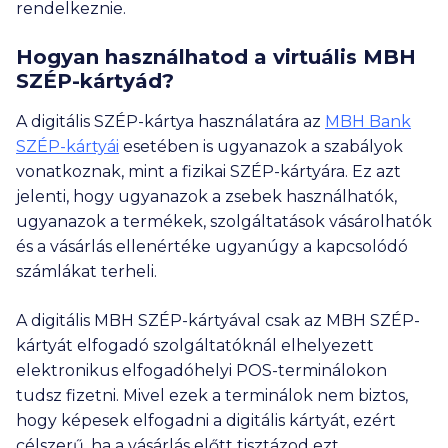
rendelkeznie.
Hogyan használhatod a virtuális MBH
SZÉP-kártyád?
A digitális SZÉP-kártya használatára az
MBH Bank
SZÉP-kártyái
esetében is ugyanazok a szabályok
vonatkoznak, mint a fizikai SZÉP-kártyára. Ez azt
jelenti, hogy ugyanazok a zsebek használhatók,
ugyanazok a termékek, szolgáltatások vásárolhatók
és a vásárlás ellenértéke ugyanúgy a kapcsolódó
számlákat terheli.
A digitális MBH SZÉP-kártyával csak az MBH SZÉP-
kártyát elfogadó szolgáltatóknál elhelyezett
elektronikus elfogadóhelyi POS-terminálokon
tudsz fizetni. Mivel ezek a terminálok nem biztos,
hogy képesek elfogadni a digitális kártyát, ezért
célszerű, ha a vásárlás előtt tisztázod ezt.