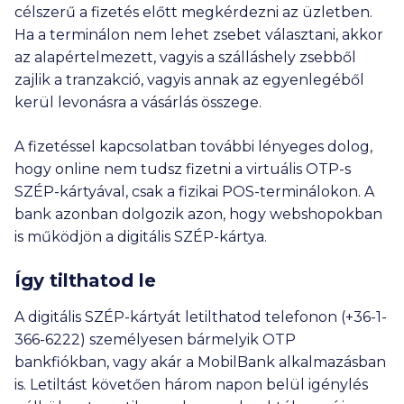
célszerű a fizetés előtt megkérdezni az üzletben.
Ha a terminálon nem lehet zsebet választani, akkor
az alapértelmezett, vagyis a szálláshely zsebből
zajlik a tranzakció, vagyis annak az egyenlegéből
kerül levonásra a vásárlás összege.
A fizetéssel kapcsolatban további lényeges dolog,
hogy online nem tudsz fizetni a virtuális OTP-s
SZÉP-kártyával, csak a fizikai POS-terminálokon. A
bank azonban dolgozik azon, hogy webshopokban
is működjön a digitális SZÉP-kártya.
Így tilthatod le
A digitális SZÉP-kártyát letilthatod telefonon (+36-1-
366-6222) személyesen bármelyik OTP
bankfiókban, vagy akár a MobilBank alkalmazásban
is. Letiltást követően három napon belül igénylés