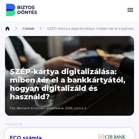
Ugrás a tartalomhoz
Cikkek
SZÉP-kártya digitalizálása: miben tér el a bankkárt
SZÉP-kártya digitalizálása:
miben tér el a bankkártyától,
hogyan digitalizáld és
használd?
Írta:
Németh Krisztián
•
publikálva: 2026. június 2.
PROMÓCIÓ
ECO számla