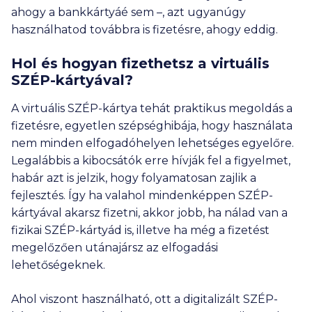
ahogy a bankkártyáé sem –, azt ugyanúgy
használhatod továbbra is fizetésre, ahogy eddig.
Hol és hogyan fizethetsz a virtuális
SZÉP-kártyával?
A virtuális SZÉP-kártya tehát praktikus megoldás a
fizetésre, egyetlen szépséghibája, hogy használata
nem minden elfogadóhelyen lehetséges egyelőre.
Legalábbis a kibocsátók erre hívják fel a figyelmet,
habár azt is jelzik, hogy folyamatosan zajlik a
fejlesztés. Így ha valahol mindenképpen SZÉP-
kártyával akarsz fizetni, akkor jobb, ha nálad van a
fizikai SZÉP-kártyád is, illetve ha még a fizetést
megelőzően utánajársz az elfogadási
lehetőségeknek.
Ahol viszont használható, ott a digitalizált SZÉP-