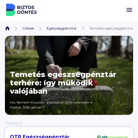
Ugrás a tartalomhoz
Cikkek
Egészségpénztár
Temetés egészségpénztár t
Temetés egészségpénztár
terhére: így működik
valójában
Írta:
Németh Krisztián
•
publikálva: 2025. november 4.
•
frissítve: 2026. január 7.
PROMÓCIÓ
OTP Egészségpénztár