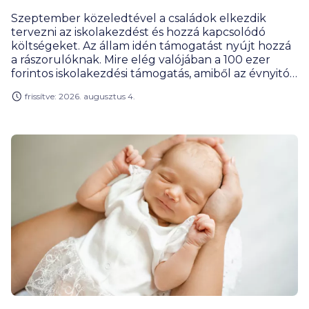
Szeptember közeledtével a családok elkezdik
tervezni az iskolakezdést és hozzá kapcsolódó
költségeket. Az állam idén támogatást nyújt hozzá
a rászorulóknak. Mire elég valójában a 100 ezer
forintos iskolakezdési támogatás, amiből az évnyitó
előtt 50 ezret kapnak meg a jogosultak? Az
frissítve: 2026. augusztus 4.
iskolakezdés ugyanis nem csak a füzetekről és
tolltartókról szól, hanem egy jóval szélesebb kiadási
csomagról: a tanszerek mellett ruházkodás, cipő,
közlekedés, étkezés, különórák és számos kisebb,
de együtt már jelentős tétel is megjelenik a családi
büdzsében.