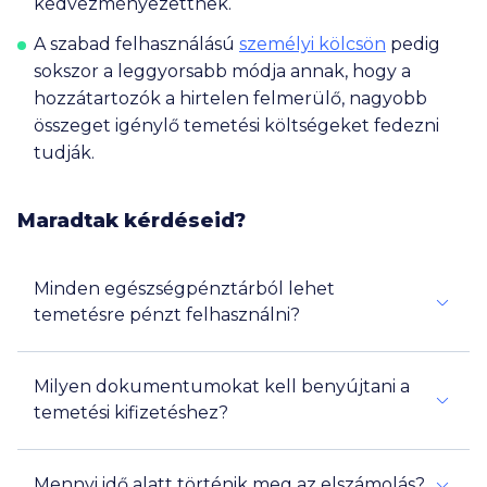
kedvezményezettnek.
A szabad felhasználású
személyi kölcsön
pedig
sokszor a leggyorsabb módja annak, hogy a
hozzátartozók a hirtelen felmerülő, nagyobb
összeget igénylő temetési költségeket fedezni
tudják.
Maradtak kérdéseid?
Minden egészségpénztárból lehet
temetésre pénzt felhasználni?
Igen
Milyen dokumentumokat kell benyújtani a
temetési kifizetéshez?
Mennyi idő alatt történik meg az elszámolás?