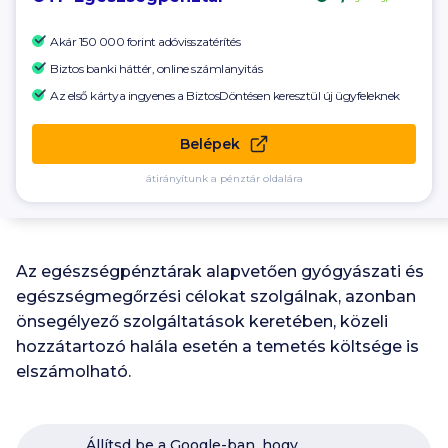
Akár
150 000
forint adóvisszatérítés
Biztos banki háttér, online számlanyitás
Az első kártya ingyenes a BiztosDöntésen keresztül új ügyfeleknek
Belépek
átirányítunk a pénztár oldalára
Az egészségpénztárak alapvetően gyógyászati és
egészségmegőrzési célokat szolgálnak, azonban
önsegélyező szolgáltatások keretében, közeli
hozzátartozó halála esetén a temetés költsége is
elszámolható.
Állítsd be a Google-ban, hogy