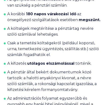
van szükség a pénztári számlán.
A korábbi
180 napos várakozási idő
az
önsegélyező szolgáltatások esetében
megszűnt.
A költségek megtérítése a pénztártag nevére
szóló számlával lehetséges.
Csak a temetési költségekről (például koporsó,
urna, temetkezési ügyintézés, szállítás stb.) szóló
számlák fogadhatók el.
A kifizetés
utólagos elszámolással
történik.
A pénztár által bekért dokumentumok közé
tartozik: a halotti anyakönyvi kivonat, a névre
szóló számlák, a rokonsági kapcsolat igazolása, a
kifizetési kérelem formanyomtatvány.
Az adminisztrációs folyamat egyszerűbb és
gyorsabb egy banki hitel igénylésénél, mivel a