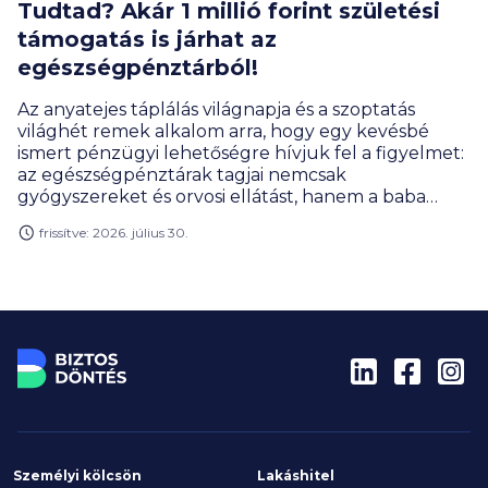
Tudtad? Akár 1 millió forint születési
támogatás is járhat az
egészségpénztárból!
Az anyatejes táplálás világnapja és a szoptatás
világhét remek alkalom arra, hogy egy kevésbé
ismert pénzügyi lehetőségre hívjuk fel a figyelmet:
az egészségpénztárak tagjai nemcsak
gyógyszereket és orvosi ellátást, hanem a baba
érkezésével járó számos kiadást is finanszírozhatnak
frissítve: 2026. július 30.
az egészségpénztári számlájukról. A babaápolási
termékek elszámolása és az akár 1 millió forintos
születési támogatás együtt érdemben
csökkentheti a családok terheit.
Személyi kölcsön
Lakáshitel