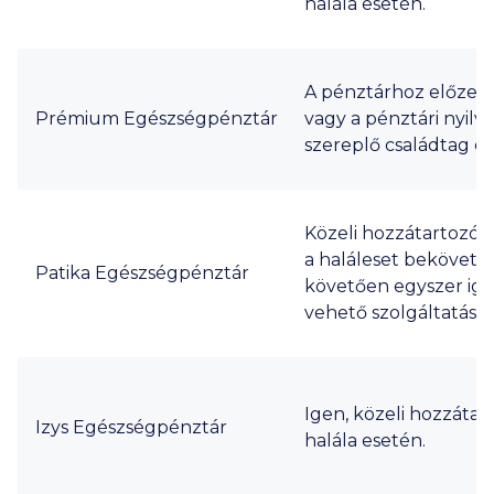
halála esetén.
A pénztárhoz előzete
Prémium Egészségpénztár
vagy a pénztári nyilv
szereplő családtag es
Közeli hozzátartozó h
a haláleset bekövetk
Patika Egészségpénztár
követően egyszer ig
vehető szolgáltatás.
Igen, közeli hozzátar
Izys Egészségpénztár
halála esetén.