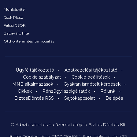
Munkáshitel
Csok Plusz
Falusi CSOK
Babaváró hitel
Otthonteremtési támogatás
Ügyféltájékoztató
Adatkezelési tájékoztató
Cookie szabályzat
Cookie beállítások
MNB alkalmazások
Gyakran ismételt kérdések
Cikkek
Pénzügyi szolgáltatók
Rólunk
BiztosDöntés RSS
Sajtókapcsolat
Belépés
© A biztosdontes.hu üzemeltetője a Biztos Döntés Kft.
BiztosDöntés címe: 2100 Gödöllő, Semmelweis utca 23.