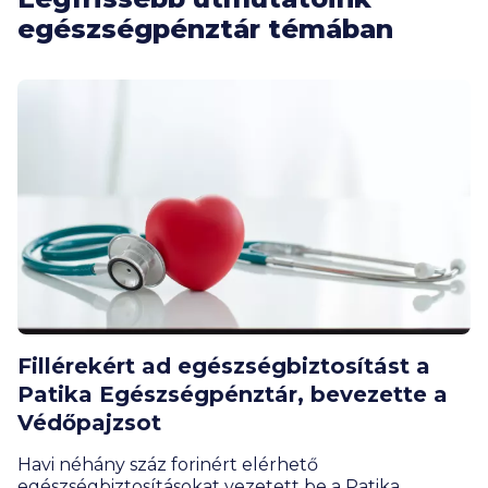
egészségpénztár témában
Fillérekért ad egészségbiztosítást a
Patika Egészségpénztár, bevezette a
Védőpajzsot
Havi néhány száz forinért elérhető
egészségbiztosításokat vezetett be a Patika