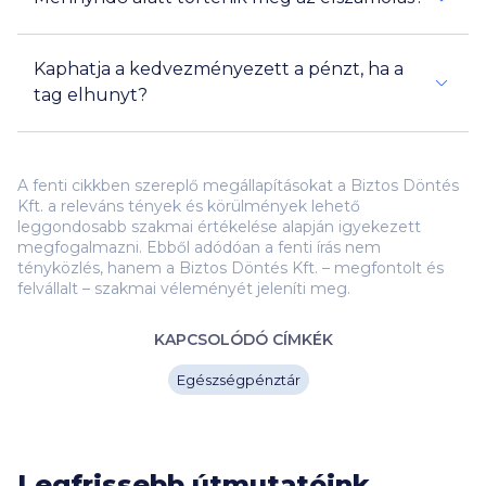
Kaphatja a kedvezményezett a pénzt, ha a
tag elhunyt?
A fenti cikkben szereplő megállapításokat a Biztos Döntés
Kft. a releváns tények és körülmények lehető
leggondosabb szakmai értékelése alapján igyekezett
megfogalmazni. Ebből adódóan a fenti írás nem
tényközlés, hanem a Biztos Döntés Kft. – megfontolt és
felvállalt – szakmai véleményét jeleníti meg.
KAPCSOLÓDÓ CÍMKÉK
Egészségpénztár
Legfrissebb útmutatóink