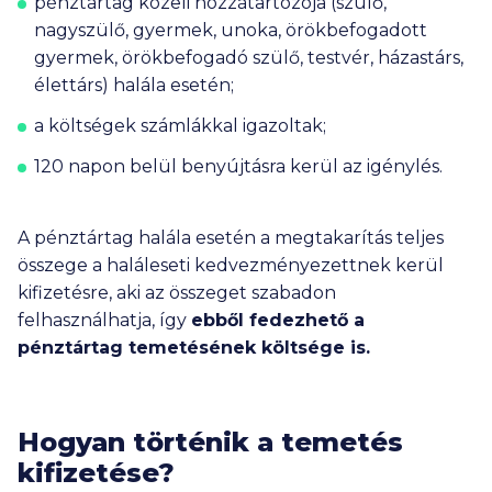
pénztártag közeli hozzátartozója (szülő,
nagyszülő, gyermek, unoka, örökbefogadott
gyermek, örökbefogadó szülő, testvér, házastárs,
élettárs) halála esetén;
a költségek számlákkal igazoltak;
120 napon belül benyújtásra kerül az igénylés.
A pénztártag halála esetén a megtakarítás teljes
összege a haláleseti kedvezményezettnek kerül
kifizetésre, aki az összeget szabadon
felhasználhatja, így
ebből fedezhető a
pénztártag temetésének költsége is.
Hogyan történik a temetés
kifizetése?