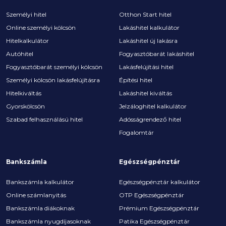
Személyi hitel
Otthon Start hitel
Online személyi kölcsön
Lakáshitel kalkulátor
Hitelkalkulátor
Lakáshitel új lakásra
Autóhitel
Fogyasztóbarát lakáshitel
Fogyasztóbarát személyi kölcsön
Lakásfelújítási hitel
Személyi kölcsön lakásfelújításra
Építési hitel
Hitelkiváltás
Lakáshitel kiváltás
Gyorskölcsön
Jelzáloghitel kalkulátor
Szabad felhasználású hitel
Adósságrendező hitel
Fogalomtár
Bankszámla
Egészségpénztár
Bankszámla kalkulátor
Egészségpénztár kalkulátor
Online számlanyitás
OTP Egészségpénztár
Bankszámla diákoknak
Prémium Egészségpénztár
Bankszámla nyugdíjasoknak
Patika Egészségpénztár