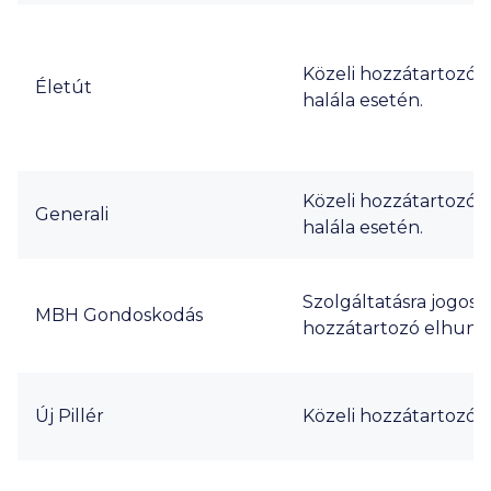
Közeli hozzátartozó
Életút
halála esetén.
Közeli hozzátartozó
Generali
halála esetén.
Szolgáltatásra jogosul
MBH Gondoskodás
hozzátartozó elhunyt
Új Pillér
Közeli hozzátartozó h