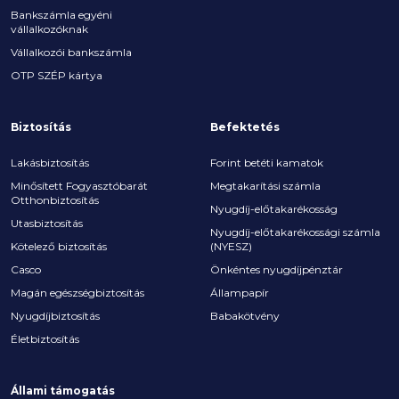
Bankszámla egyéni
vállalkozóknak
Vállalkozói bankszámla
OTP SZÉP kártya
Biztosítás
Befektetés
Lakásbiztosítás
Forint betéti kamatok
Minősített Fogyasztóbarát
Megtakarítási számla
Otthonbiztosítás
Nyugdíj-előtakarékosság
Utasbiztosítás
Nyugdíj-előtakarékossági számla
Kötelező biztosítás
(NYESZ)
Casco
Önkéntes nyugdíjpénztár
Magán egészségbiztosítás
Állampapír
Nyugdíjbiztosítás
Babakötvény
Életbiztosítás
Állami támogatás