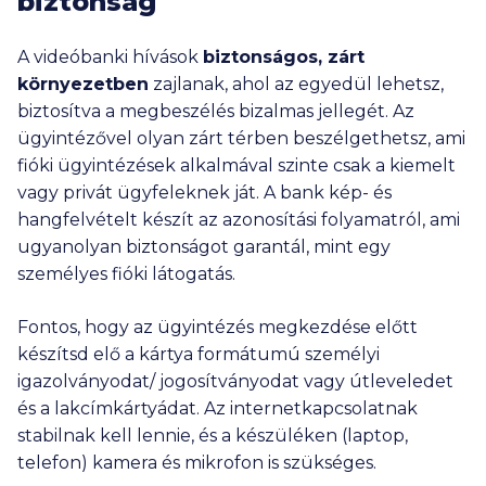
biztonság
A videóbanki hívások
biztonságos, zárt
környezetben
zajlanak, ahol az egyedül lehetsz,
biztosítva a megbeszélés bizalmas jellegét. Az
ügyintézővel olyan zárt térben beszélgethetsz, ami
fióki ügyintézések alkalmával szinte csak a kiemelt
vagy privát ügyfeleknek ját. A bank kép- és
hangfelvételt készít az azonosítási folyamatról, ami
ugyanolyan biztonságot garantál, mint egy
személyes fióki látogatás.
Fontos, hogy az ügyintézés megkezdése előtt
készítsd elő a kártya formátumú személyi
igazolványodat/ jogosítványodat vagy útleveledet
és a lakcímkártyádat. Az internetkapcsolatnak
stabilnak kell lennie, és a készüléken (laptop,
telefon) kamera és mikrofon is szükséges.