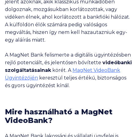
jelent azoknak, akik klasszikus munkaidőben
dolgoznak, mozgásukban korlátozottak, vagy
vidéken élnek, ahol korlátozott a bankfióki hálózat.
A külföldön élők számára pedig valóságos
megváltás, hiszen így nem kell hazautazniuk egy-
egy aláírás miatt.
A MagNet Bank felismerte a digitális ügyintézésben
rejlő potenciált, és jelentősen bővítette
videóbanki
szolgáltatásainak
körét. A
MagNet VideoBank
Ügyintézőjén
keresztül teljes értékű, biztonságos
és gyors ügyintézést kínál.
Mire használható a MagNet
VideoBank?
A MagNet Bank lakossági és vállalati ügyfelei is