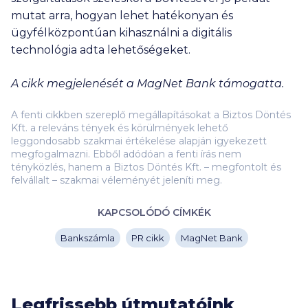
mutat arra, hogyan lehet hatékonyan és
ügyfélközpontúan kihasználni a digitális
technológia adta lehetőségeket.
A cikk megjelenését a MagNet Bank támogatta.
A fenti cikkben szereplő megállapításokat a Biztos Döntés
Kft. a releváns tények és körülmények lehető
leggondosabb szakmai értékelése alapján igyekezett
megfogalmazni. Ebből adódóan a fenti írás nem
tényközlés, hanem a Biztos Döntés Kft. – megfontolt és
felvállalt – szakmai véleményét jeleníti meg.
KAPCSOLÓDÓ CÍMKÉK
Bankszámla
PR cikk
MagNet Bank
Legfrissebb útmutatóink