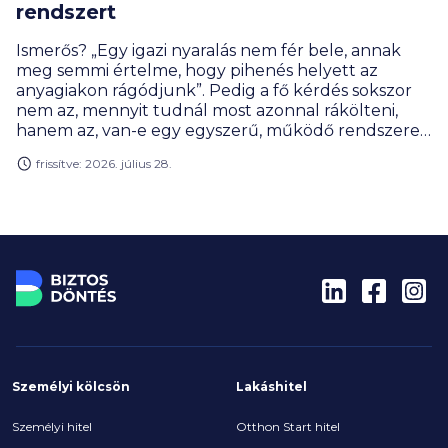
rendszert
Ismerős? „Egy igazi nyaralás nem fér bele, annak
meg semmi értelme, hogy pihenés helyett az
anyagiakon rágódjunk”. Pedig a fő kérdés sokszor
nem az, mennyit tudnál most azonnal rákölteni,
hanem az, van-e egy egyszerű, működő rendszered
rá: előre gondolkodsz, széthúzod időben a
frissítve: 2026. július 28.
fizetnivalókat, pár okos nyaralás-hackkel faragsz a
költségeken és elkerülöd a pénznyelő buktatókat.
A cikk végére lehet, hogy neked sem kell
lemondani az idei, vagy a következő évek
kiruccanásairól.
Személyi kölcsön
Lakáshitel
Személyi hitel
Otthon Start hitel