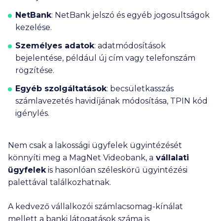
NetBank
:
NetBank jelszó és egyéb jogosultságok
kezelése.
Személyes adatok
:
adatmódosítások
bejelentése, például új cím vagy telefonszám
rögzítése.
Egyéb szolgáltatások
:
becsületkasszás
számlavezetés havidíjának módosítása, TPIN kód
igénylés.
Nem csak a lakossági ügyfelek ügyintézését
könnyíti meg a MagNet Videobank, a
vállalati
ügyfelek
is hasonlóan széleskörű ügyintézési
palettával találkozhatnak.
A kedvező vállalkozói számlacsomag-kínálat
mellett a banki látogatások száma is