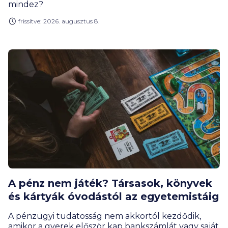
mindez?
frissítve: 2026. augusztus 8.
A pénz nem játék? Társasok, könyvek
és kártyák óvodástól az egyetemistáig
A pénzügyi tudatosság nem akkortól kezdődik,
amikor a gyerek először kap bankszámlát vagy saját