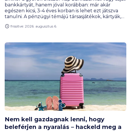
bankkártyát, hanem jóval korábban: már akár
egészen kicsi, 3-4 éves korban is lehet ezt játszva
tanulni. A pénzügyi témájú társasjátékok, kártyák,
online megoldások és szerepjátékok úgy tanítanak
frissítve: 2026. augusztus 6.
meg tervezni, mérlegelni, gyűjteni vagy éppen
döntéseket hozni, hogy közben a gyerekek
számára mindez élmény marad, nem tananyag. A
BiztosDöntés.hu gyűjtéséből kiderül, hogy akár az
egyetemisták is találnak olyan játékot, ami segít
nekik meghozni az első nagy pénzügyi
elhatározásukat.
Nem kell gazdagnak lenni, hogy
beleférjen a nyaralás – hackeld meg a