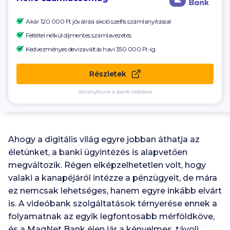
Akár 120 000 Ft
jóváírási akció szelfis számlanyitással
Feltétel nélkül díjmentes számlavezetés
Kedvezményes devizaváltás havi
350 000
Ft-ig
Részletek
átirányítunk a bank oldalára
Ahogy a digitális világ egyre jobban áthatja az
életünket, a banki ügyintézés is alapvetően
megváltozik. Régen elképzelhetetlen volt, hogy
valaki a kanapéjáról intézze a pénzügyeit, de mára
ez nemcsak lehetséges, hanem egyre inkább elvárt
is. A videóbank szolgáltatások térnyerése ennek a
folyamatnak az egyik legfontosabb mérföldköve,
és a MagNet Bank élen jár a kényelmes, távoli