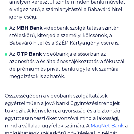
amelyen keresztül szinte minden banki művelet
elvégezhető, a számlanyitástól a Babaváró hitel
igényléséig.
Az
MBH Bank
videóbank szolgáltatása szintén
széleskörű, kiterjed a személyi kölcsönök, a
Babaváró hitel és a SZÉP Kártya igénylésére is.
Az
OTP Bank
videóbankja elsősorban az
azonosításra és általános tájékoztatásra fókuszál,
de prémium és privát banki ügyfelek számára
megbízások is adhatók.
Összességében a videóbank szolgáltatások
egyértelműen a jövő banki ügyintézési trendjeit
tükrözik. A kényelem, a gyorsaság és a biztonság
együttesen teszi őket vonzóvá mind a lakossági,
mind a vállalati ügyfelek számára. A
MagNet Bank
a
szolgáltatások széleskörű bővítésével jó példát