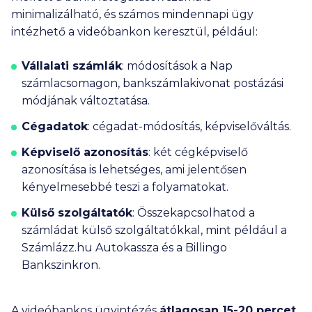
minimalizálható, és számos mindennapi ügy
intézhető a videóbankon keresztül, például:
Vállalati számlák
:
módosítások a Nap
számlacsomagon, bankszámlakivonat postázási
módjának változtatása.
Cégadatok
:
cégadat-módosítás, képviselőváltás.
Képviselő azonosítás
:
két cégképviselő
azonosítása is lehetséges, ami jelentősen
kényelmesebbé teszi a folyamatokat.
Külső szolgáltatók
: Összekapcsolhatod a
számládat külső szolgáltatókkal, mint például a
Számlázz.hu Autokassza és a Billingo
Bankszinkron.
A videóbankos ügyintézés
átlagosan 15-20 percet