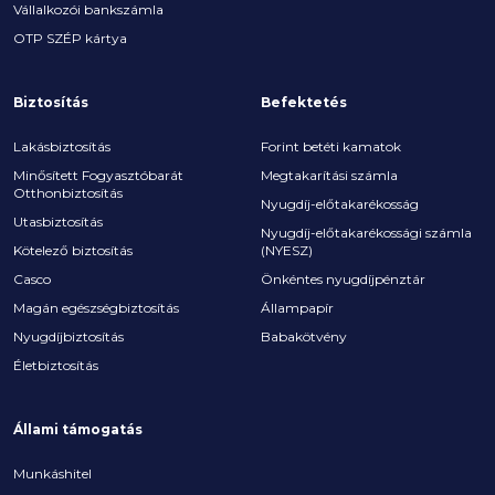
Vállalkozói bankszámla
OTP SZÉP kártya
Biztosítás
Befektetés
Lakásbiztosítás
Forint betéti kamatok
Minősített Fogyasztóbarát
Megtakarítási számla
Otthonbiztosítás
Nyugdíj-előtakarékosság
Utasbiztosítás
Nyugdíj-előtakarékossági számla
Kötelező biztosítás
(NYESZ)
Casco
Önkéntes nyugdíjpénztár
Magán egészségbiztosítás
Állampapír
Nyugdíjbiztosítás
Babakötvény
Életbiztosítás
Állami támogatás
Munkáshitel