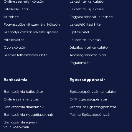
Online személyi kölcsön
Lakáshitel kalkulátor
Hitelkalkulátor
Lakáshitel új lakásra
Autóhitel
Fogyasztóbarát lakáshitel
Fogyasztóbarát személyi kölcsön
Lakásfelújítási hitel
Személyi kölcsön lakásfelújításra
Építési hitel
Hitelkiváltás
Lakáshitel kiváltás
Gyorskölcsön
Jelzáloghitel kalkulátor
Szabad felhasználású hitel
Adósságrendező hitel
Fogalomtár
Bankszámla
Egészségpénztár
Bankszámla kalkulátor
Egészségpénztár kalkulátor
Online számlanyitás
OTP Egészségpénztár
Bankszámla diákoknak
Prémium Egészségpénztár
Bankszámla nyugdíjasoknak
Patika Egészségpénztár
Bankszámla egyéni
vállalkozóknak