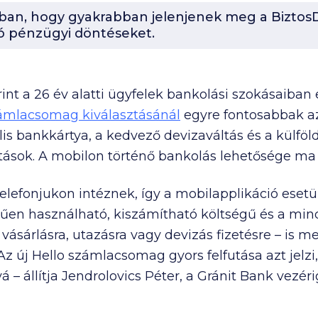
-ban, hogy gyakrabban jelenjenek meg a BiztosD
ó pénzügyi döntéseket.
int a 26 év alatti ügyfelek bankolási szokásaiban
ámlacsomag kiválasztásánál
egyre fontosabbak az 
lis bankkártya, a kedvező devizaváltás és a külfö
tások. A mobilon történő bankolás lehetősége ma 
telefonjukon intéznek, így a mobilapplikáció esetü
űen használható, kiszámítható költségű és a mind
 vásárlásra, utazásra vagy devizás fizetésre – is m
 új Hello számlacsomag gyors felfutása azt jelzi
 – állítja Jendrolovics Péter, a Gránit Bank vezér