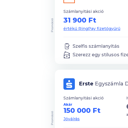
Számlanyitási akció
31 900 Ft
Promóció
értékű RingPay fizetőgyűrű
Szelfis számlanyitás
Szerezz egy stílusos fiz
Erste
Egyszámla Díjcso
Számlanyitási akció
Akár
150 000 Ft
Promóció
a
Jóváírás