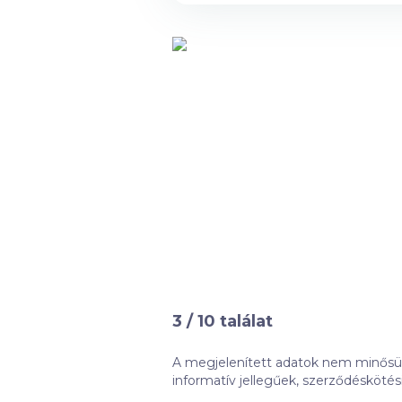
3
/
10
találat
A megjelenített adatok nem minősüln
informatív jellegűek, szerződéskötési kötelezettséget nem jelentenek.
nem feltétlenül objektív összehasonlí