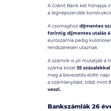
A Gránit Bank két hónapja i
a legnépszerűbb konstrukció
A csomaghoz
díjmentes szá
forintig díjmentes utalás 
eurószámla pedig különösen
rendszeresen utaznak.
A számok is jól mutatják a 
száma közel
55 százalékkal
meg a bevezetés előtti napi át
a számlanyitást, több mint 
veszi.
Bankszámlák 26 éve