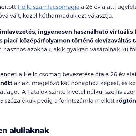
ndított
Hello számlacsomagja
a 26 év alatti ügyfel
vá vált, közel kétharmaduk ezt választja.
mlavezetés, ingyenesen használható virtuális 
és piaci középárfolyamon történő devizaváltás t
 hasznos azoknak, akik gyakran vásárolnak külf
trendet: a Hello csomag bevezetése óta a 26 év al
 nőtt
az azt megelőző két hónaphoz képest, és köz
lagot. A fiatalok szinte kivétel nélkül szelfis azon
85 százalékuk pedig a forintszámla mellett
rögtön
n aluliaknak