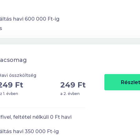
ltás havi
600 000
Ft-ig
s
lacsomag
Havi összköltség
Részlet
249 Ft
249 Ft
z 1. évben
a 2. évben
ivel, feltétel nélküli
0
Ft havi
ltás havi
350 000
Ft-ig