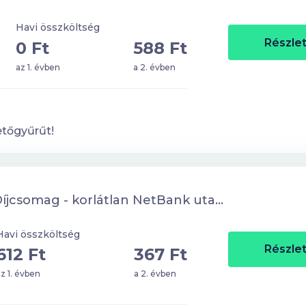
Havi összköltség
Részlet
0 Ft
588 Ft
az 1. évben
a 2. évben
etőgyűrűt!
mag - korlátlan NetBank utalási kedvezménnyel
Havi összköltség
Részlet
612 Ft
367 Ft
z 1. évben
a 2. évben