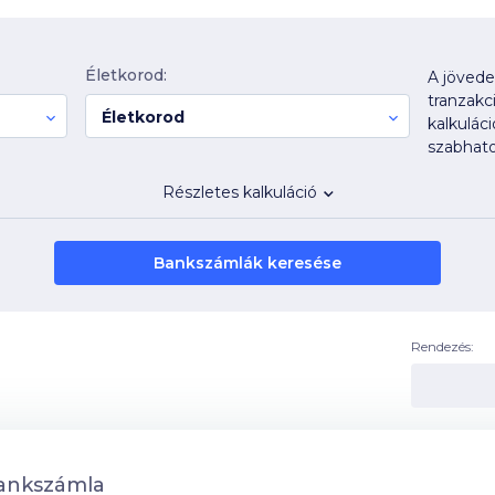
Életkorod:
A jövedel
tranzakc
Életkorod
kalkulác
szabhato
Részletes kalkuláció
Bankszámlák keresése
Rendezés:
ankszámla