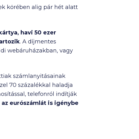
ek körében alig pár hét alatt
kártya, havi
50 ezer
artozik
. A díjmentes
öldi webáruházakban, vagy
attiak számlanyitásainak
el 70 százalékkal haladja
osítással, telefonról indítják
 az eurószámlát is igénybe