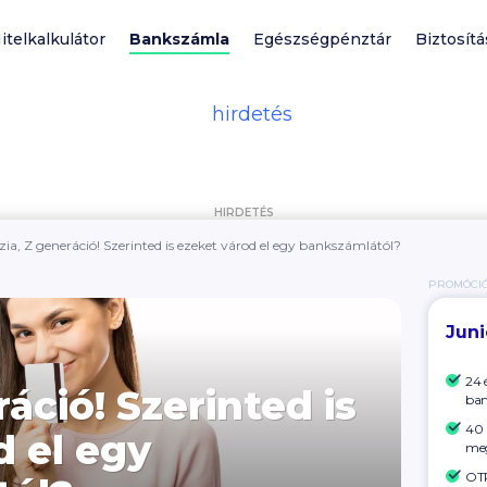
itelkalkulátor
Bankszámla
Egészségpénztár
Biztosítá
HIRDETÉS
zia, Z generáció! Szerinted is ezeket várod el egy bankszámlától?
PROMÓCI
Jun
24 
ráció! Szerinted is
ban
40 
d el egy
me
OTP