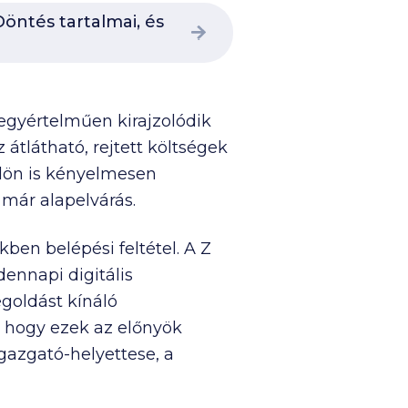
öntés tartalmai, és
 egyértelműen kirajzolódik
átlátható, rejtett költségek
ldön is kényelmesen
már alapelvárás.
kben belépési feltétel. A Z
ennapi digitális
egoldást kínáló
, hogy ezek az előnyök
igazgató-helyettese, a