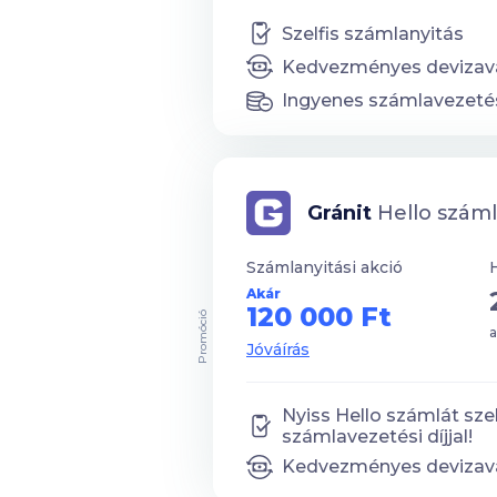
Szelfis számlanyitás
Kedvezményes devizavá
Ingyenes számlavezeté
Gránit
Hello szám
Számlanyitási akció
Akár
120 000 Ft
Promóció
a
Jóváírás
Nyiss Hello számlát szelf
számlavezetési díjjal!
Kedvezményes devizavá