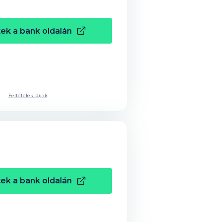
ek a bank oldalán
Feltételek, díjak
ek a bank oldalán