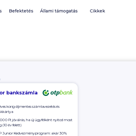
s
Befektetés
Állami támogatás
Cikkek
Ó
ior bankszámla
éves korig díjmentes számlavezetés és
kkártya
000 Ft
jóváírás, ha új ügyfélként nyitod most
g
(10 év felett)
 Junior Kedvezményprogram: akár 30%