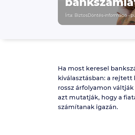
bankszámlá
Írta: BiztosDöntés-információ
•
pu
Ha most keresel bankszá
kiválasztásban: a rejtett
rossz árfolyamon váltják 
azt mutatják, hogy a fi
számítanak igazán.