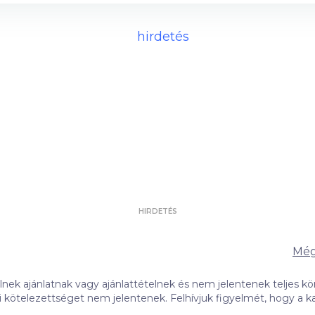
HIRDETÉS
Még
ek ajánlatnak vagy ajánlattételnek és nem jelentenek teljes kör
 Felhívjuk figyelmét, hogy a kalkulátorban szereplő banki ajánlatok
tás alapján jelennek meg. A banki ajánlatok sorrendjét befolyásol