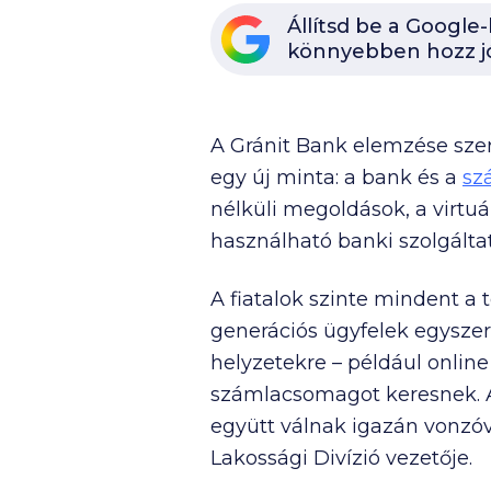
Állítsd be a Google
könnyebben hozz j
A Gránit Bank elemzése szer
egy új minta: a bank és a
sz
nélküli megoldások, a virtuá
használható banki szolgálta
A fiatalok szinte mindent a 
generációs ügyfelek egyszer
helyzetekre – például online
számlacsomagot keresnek. Az
együtt válnak igazán vonzóvá
Lakossági Divízió vezetője.