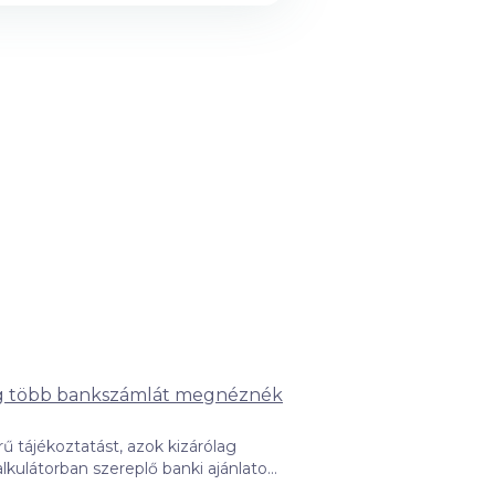
 több bankszámlát megnéznék
ű tájékoztatást, azok kizárólag
hatja a kattintások gyakorisága, a