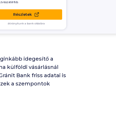
zvisszatérítés
Részletek
átirányítunk a bank oldalára
eginkább idegesítő a
ha külföldi vásárlásnál
ánit Bank friss adatai is
 ezek a szempontok