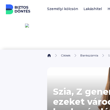
Ugrás a tartalomhoz
Személyi kölcsön
Lakáshitel
H
Cikkek
Bankszámla
S
Szia, Z gene
ezeket váro