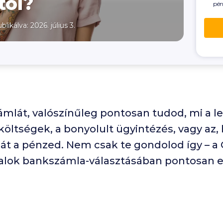
tól?
pén
blikálva: 2026. július 3.
mlát, valószínűleg pontosan tudod, mi a l
 költségek, a bonyolult ügyintézés, vagy az, 
át a pénzed. Nem csak te gondolod így – a Gr
atalok bankszámla-választásában pontosan