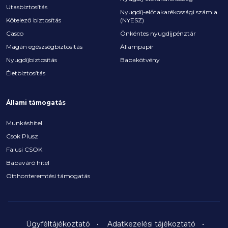
Utasbiztosítás
Nyugdíj-előtakarékossági számla
Kötelező biztosítás
(NYESZ)
Casco
Önkéntes nyugdíjpénztár
Magán egészségbiztosítás
Állampapír
Nyugdíjbiztosítás
Babakötvény
Életbiztosítás
Állami támogatás
Munkáshitel
Csok Plusz
Falusi CSOK
Babaváró hitel
Otthonteremtési támogatás
Ügyféltájékoztató
Adatkezelési tájékoztató