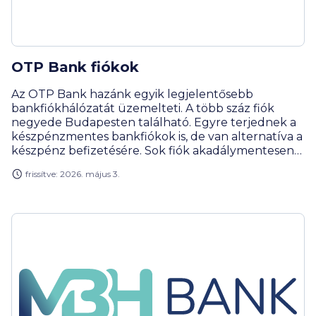
OTP Bank fiókok
Az OTP Bank hazánk egyik legjelentősebb
bankfiókhálózatát üzemelteti. A több száz fiók
negyede Budapesten található. Egyre terjednek a
készpénzmentes bankfiókok is, de van alternatíva a
készpénz befizetésére. Sok fiók akadálymentesen
megközelíthető és a pénzügyi szolgáltatások
frissítve: 2026. május 3.
mellett gyereksarok és ingyenes Wi-Fi is várja az
OTP Bank ügyfeleit.