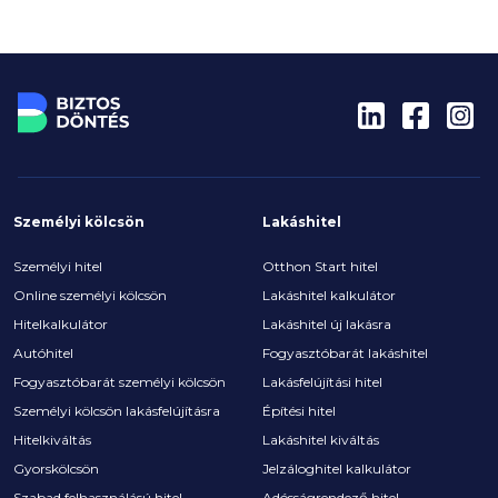
Személyi kölcsön
Lakáshitel
Személyi hitel
Otthon Start hitel
Online személyi kölcsön
Lakáshitel kalkulátor
Hitelkalkulátor
Lakáshitel új lakásra
Autóhitel
Fogyasztóbarát lakáshitel
Fogyasztóbarát személyi kölcsön
Lakásfelújítási hitel
Személyi kölcsön lakásfelújításra
Építési hitel
Hitelkiváltás
Lakáshitel kiváltás
Gyorskölcsön
Jelzáloghitel kalkulátor
Szabad felhasználású hitel
Adósságrendező hitel