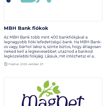
MBH Bank fiókok
Az MBH Bank több mint 400 bankfiókjával a
legnagyobb fióki lefedettségű bank. Ha MBH Bank-
os vagy, bárhol laksz is, szinte biztos, hogy átlagosan
neked kell a legkevesebbet utaznod a bankod
legközelebbi fiókjáig. Lássuk, mit intézhetsz el a
legnagyobb hazai fiók-lefedettséggel rendelkező
frissítve: 2025. október 23.
MBH Banknál!