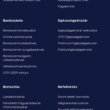
Fogalomtár
Bankszámla
Egészségpénztár
Bankszámla kalkulátor
Egészségpénztár kalkulátor
Online számlanyitás
OTP Egészségpénztár
Bankszámla diákoknak
Prémium Egészségpénztár
Bankszámla nyugdíjasoknak
Patika Egészségpénztár
Bankszámla egyéni
vállalkozóknak
Vállalkozói bankszámla
OTP SZÉP kártya
Biztosítás
Befektetés
Lakásbiztosítás
Forint betéti kamatok
Minősített Fogyasztóbarát
Megtakarítási számla
Otthonbiztosítás
Nyugdíj-előtakarékosság