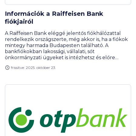
Információk a Raiffeisen Bank
fiókjairól
A Raiffeisen Bank eléggé jelentős fiókhálózattal
rendelkezik országszerte, még akkor is, ha a fiókok
mintegy harmada Budapesten található. A
bankfiókokban lakossági, vállalati, sőt
önkormányzati ügyeket is intézhetsz és előre
foglalhatsz időpontot is a sorban állás elkerülésére.
frissítve: 2025. október 23.
Mutatjuk, milyen szolgáltatásokat vehetsz igénybe
a Raiffeisen Bank fiókjaiban.