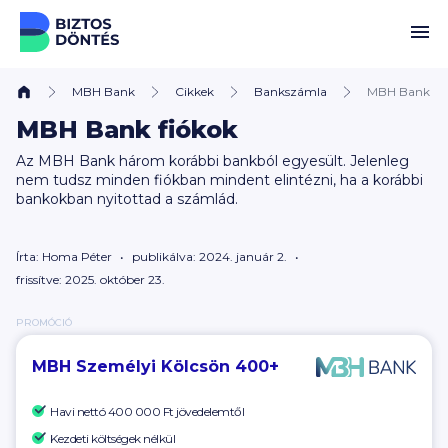
Ugrás a tartalomhoz
MBH Bank
Cikkek
Bankszámla
MBH Bank fió
MBH Bank fiókok
Az MBH Bank három korábbi bankból egyesült. Jelenleg
nem tudsz minden fiókban mindent elintézni, ha a korábbi
bankokban nyitottad a számlád.
Írta:
Homa Péter
publikálva: 2024. január 2.
frissítve: 2025. október 23.
PROMÓCIÓ
MBH Személyi Kölcsön 400+
Havi nettó
400 000 Ft
jövedelemtől
Kezdeti költségek nélkül