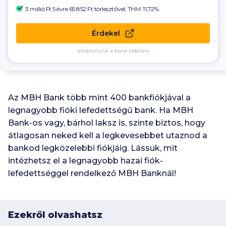
3 millió Ft 5 évre
65 852 Ft
törlesztővel, THM: 11,72%
Érdekel
átirányítunk a bank oldalára
Az MBH Bank több mint 400 bankfiókjával a
legnagyobb fióki lefedettségű bank. Ha MBH
Bank-os vagy, bárhol laksz is, szinte biztos, hogy
átlagosan neked kell a legkevesebbet utaznod a
bankod legközelebbi fiókjáig. Lássuk, mit
intézhetsz el a legnagyobb hazai fiók-
lefedettséggel rendelkező MBH Banknál!
Ezekről olvashatsz