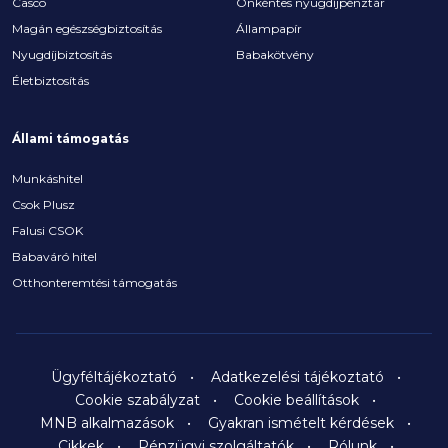
Casco
Önkéntes nyugdíjpénztár
Magán egészségbiztosítás
Állampapír
Nyugdíjbiztosítás
Babakötvény
Életbiztosítás
Állami támogatás
Munkáshitel
Csok Plusz
Falusi CSOK
Babaváró hitel
Otthonteremtési támogatás
Ügyféltájékoztató
Adatkezelési tájékoztató
Cookie szabályzat
Cookie beállítások
MNB alkalmazások
Gyakran ismételt kérdések
Cikkek
Pénzügyi szolgáltatók
Rólunk