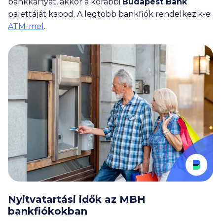
bankkártyát, akkor a korábbi
Budapest Bank
palettáját kapod. A legtöbb bankfiók rendelkezik-e
ATM-mel
.
Nyitvatartási idők az MBH
bankfiókokban