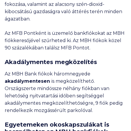
fokozása, valamint az alacsony szén-dioxid-
kibocsátású gazdaságra való áttérés terén minden
ágazatban.
Az MFB Pontként is üzemelő bankfiókokat az MBH
fiókkeresőjével szűrheted ki. Az MBH fiókok közel
90 százalékában találsz MFB Pontot.
Akadálymentes megközelítés
Az MBH Bank fiókok háromnegyede
akadálymentesen
is megközelíthető.
Országszerte mindössze néhány fiókban van
lehetőség nyitvatartási időben segítséggel
akadálymentes megközelíthetőségre, 9 fiók pedig
rendelkezik mozgássérült parkolóval.
Egyetemeken okoskapszulákat is