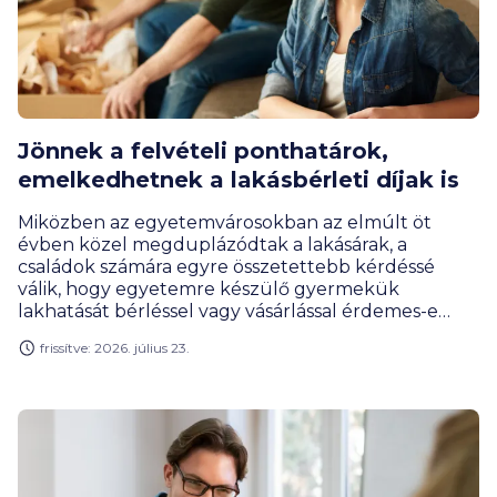
Jönnek a felvételi ponthatárok,
emelkedhetnek a lakásbérleti díjak is
Miközben az egyetemvárosokban az elmúlt öt
évben közel megduplázódtak a lakásárak, a
családok számára egyre összetettebb kérdéssé
válik, hogy egyetemre készülő gyermekük
lakhatását bérléssel vagy vásárlással érdemes-e
megoldani. A szakértők szerint bár a lakáspiac
frissítve: 2026. július 23.
növekedési üteme mérséklődik, az
egyetemvárosokban továbbra is erős bérleti
kereslet és emelkedő árszintek jellemzik a piacot.
Budapesten ma már 1,2-1,6 millió forint közötti
négyzetméterárak sem számítanak ritkaságnak,
miközben a havi albérleti díjak 200-300 ezer forint
között alakulnak. Mindezekre tekintettel, a