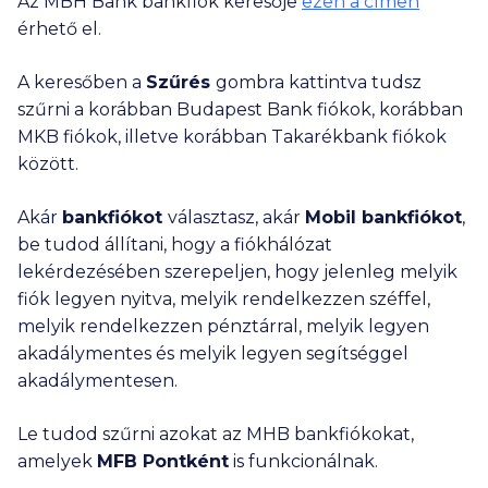
Az MBH Bank bankfiók keresője
ezen a címen
érhető el.
A keresőben a
Szűrés
gombra kattintva tudsz
szűrni a korábban Budapest Bank fiókok, korábban
MKB fiókok, illetve korábban Takarékbank fiókok
között.
Akár
bankfiókot
választasz, akár
Mobil bankfiókot
,
be tudod állítani, hogy a fiókhálózat
lekérdezésében szerepeljen, hogy jelenleg melyik
fiók legyen nyitva, melyik rendelkezzen széffel,
melyik rendelkezzen pénztárral, melyik legyen
akadálymentes és melyik legyen segítséggel
akadálymentesen.
Le tudod szűrni azokat az MHB bankfiókokat,
amelyek
MFB Pontként
is funkcionálnak.