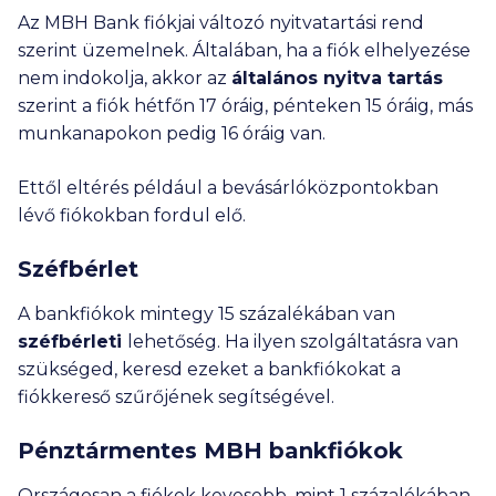
Az MBH Bank fiókjai változó nyitvatartási rend
szerint üzemelnek. Általában, ha a fiók elhelyezése
nem indokolja, akkor az
általános nyitva tartás
szerint a fiók hétfőn 17 óráig, pénteken 15 óráig, más
munkanapokon pedig 16 óráig van.
Ettől eltérés például a bevásárlóközpontokban
lévő fiókokban fordul elő.
Széfbérlet
A bankfiókok mintegy 15 százalékában van
széfbérleti
lehetőség. Ha ilyen szolgáltatásra van
szükséged, keresd ezeket a bankfiókokat a
fiókkereső szűrőjének segítségével.
Pénztármentes MBH bankfiókok
Országosan a fiókok kevesebb, mint 1 százalékában