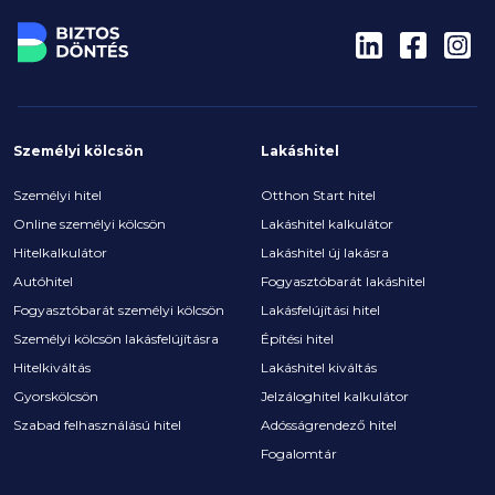
Személyi kölcsön
Lakáshitel
Személyi hitel
Otthon Start hitel
Online személyi kölcsön
Lakáshitel kalkulátor
Hitelkalkulátor
Lakáshitel új lakásra
Autóhitel
Fogyasztóbarát lakáshitel
Fogyasztóbarát személyi kölcsön
Lakásfelújítási hitel
Személyi kölcsön lakásfelújításra
Építési hitel
Hitelkiváltás
Lakáshitel kiváltás
Gyorskölcsön
Jelzáloghitel kalkulátor
Szabad felhasználású hitel
Adósságrendező hitel
Fogalomtár