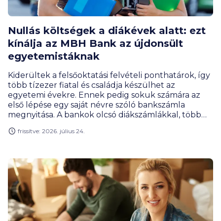
Nullás költségek a diákévek alatt: ezt
kínálja az MBH Bank az újdonsült
egyetemistáknak
Kiderültek a felsőoktatási felvételi ponthatárok, így
több tízezer fiatal és családja készülhet az
egyetemi évekre. Ennek pedig sokuk számára az
első lépése egy saját névre szóló bankszámla
megnyitása. A bankok olcsó diákszámlákkal, több
tízezer forintos jóváírásokkal versenyeznek az
frissítve: 2026. július 24.
újdonsült hallgatókért. Csakhogy egy bankszámla
nem egyszeri döntés, hanem több évre szóló
elköteleződés – erre a szempontra pedig érdemes
legalább annyi figyelmet fordítani, mint a bevezető
bónuszra.