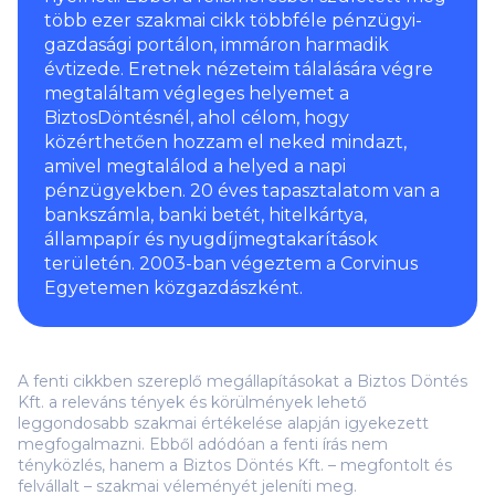
több ezer szakmai cikk többféle pénzügyi-
gazdasági portálon, immáron harmadik
évtizede. Eretnek nézeteim tálalására végre
megtaláltam végleges helyemet a
BiztosDöntésnél, ahol célom, hogy
közérthetően hozzam el neked mindazt,
amivel megtalálod a helyed a napi
pénzügyekben. 20 éves tapasztalatom van a
bankszámla, banki betét, hitelkártya,
állampapír és nyugdíjmegtakarítások
területén. 2003-ban végeztem a Corvinus
Egyetemen közgazdászként.
A fenti cikkben szereplő megállapításokat a Biztos Döntés
Kft. a releváns tények és körülmények lehető
leggondosabb szakmai értékelése alapján igyekezett
megfogalmazni. Ebből adódóan a fenti írás nem
tényközlés, hanem a Biztos Döntés Kft. – megfontolt és
felvállalt – szakmai véleményét jeleníti meg.