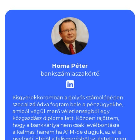
Nem
Homa Péter
bankszámlaszakértő
Kisgyerekkoromban a golyós számológépen
szocializálódva fogtam bele a pénzügyekbe,
amiből végül merő véletlenségből egy
közgazdász diploma lett. Közben rájöttem,
hogy a bankkártya nem csak levélbontásra
alkalmas, hanem ha ATM-be dugjuk, az el is
nyelheti. Ebből a felismerésből született meg