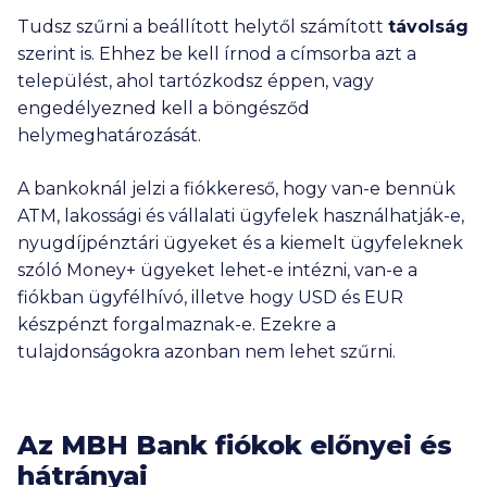
Tudsz szűrni a beállított helytől számított
távolság
szerint is. Ehhez be kell írnod a címsorba azt a
települést, ahol tartózkodsz éppen, vagy
engedélyezned kell a böngésződ
helymeghatározását.
A bankoknál jelzi a fiókkereső, hogy van-e bennük
ATM, lakossági és vállalati ügyfelek használhatják-e,
nyugdíjpénztári ügyeket és a kiemelt ügyfeleknek
szóló Money+ ügyeket lehet-e intézni, van-e a
fiókban ügyfélhívó, illetve hogy USD és EUR
készpénzt forgalmaznak-e. Ezekre a
tulajdonságokra azonban nem lehet szűrni.
Az MBH Bank fiókok előnyei és
hátrányai