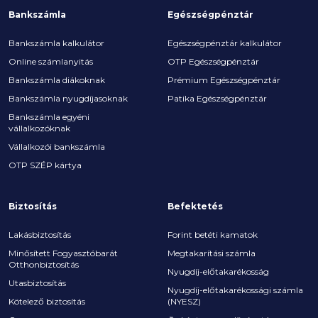
Bankszámla
Egészségpénztár
Bankszámla kalkulátor
Egészségpénztár kalkulátor
Online számlanyitás
OTP Egészségpénztár
Bankszámla diákoknak
Prémium Egészségpénztár
Bankszámla nyugdíjasoknak
Patika Egészségpénztár
Bankszámla egyéni
vállalkozóknak
Vállalkozói bankszámla
OTP SZÉP kártya
Biztosítás
Befektetés
Lakásbiztosítás
Forint betéti kamatok
Minősített Fogyasztóbarát
Megtakarítási számla
Otthonbiztosítás
Nyugdíj-előtakarékosság
Utasbiztosítás
Nyugdíj-előtakarékossági számla
Kötelező biztosítás
(NYESZ)