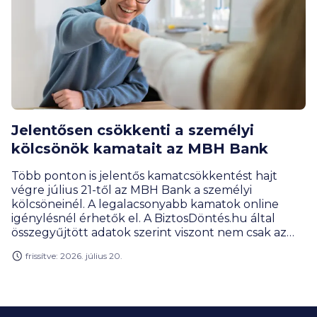
fiataloknak már első pénzügyi döntéseiknél
érdemes hosszú távon tervezniük.
Jelentősen csökkenti a személyi
kölcsönök kamatait az MBH Bank
Több ponton is jelentős kamatcsökkentést hajt
végre július 21-től az MBH Bank a személyi
kölcsöneinél. A legalacsonyabb kamatok online
igénylésnél érhetők el. A BiztosDöntés.hu által
összegyűjtött adatok szerint viszont nem csak az
árak változnak, hanem új összegasávokat is bevezet
frissítve: 2026. július 20.
a pénztintézet.