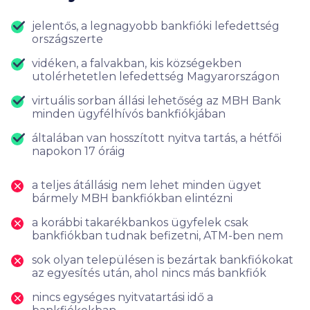
jelentős, a legnagyobb bankfióki lefedettség
országszerte
vidéken, a falvakban, kis községekben
utolérhetetlen lefedettség Magyarországon
virtuális sorban állási lehetőség az MBH Bank
minden ügyfélhívós bankfiókjában
általában van hosszított nyitva tartás, a hétfői
napokon 17 óráig
a teljes átállásig nem lehet minden ügyet
bármely MBH bankfiókban elintézni
a korábbi takarékbankos ügyfelek csak
bankfiókban tudnak befizetni, ATM-ben nem
sok olyan településen is bezártak bankfiókokat
az egyesítés után, ahol nincs más bankfiók
nincs egységes nyitvatartási idő a