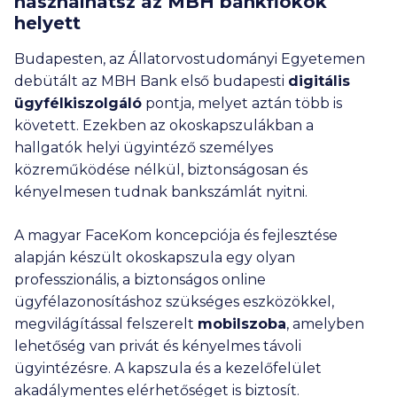
használhatsz az MBH bankfiókok
helyett
Budapesten, az Állatorvostudományi Egyetemen
debütált az MBH Bank első budapesti
digitális
ügyfélkiszolgáló
pontja, melyet aztán több is
követett. Ezekben az okoskapszulákban a
hallgatók helyi ügyintéző személyes
közreműködése nélkül, biztonságosan és
kényelmesen tudnak bankszámlát nyitni.
A magyar FaceKom koncepciója és fejlesztése
alapján készült okoskapszula egy olyan
professzionális, a biztonságos online
ügyfélazonosításhoz szükséges eszközökkel,
megvilágítással felszerelt
mobilszoba
, amelyben
lehetőség van privát és kényelmes távoli
ügyintézésre. A kapszula és a kezelőfelület
akadálymentes elérhetőséget is biztosít.