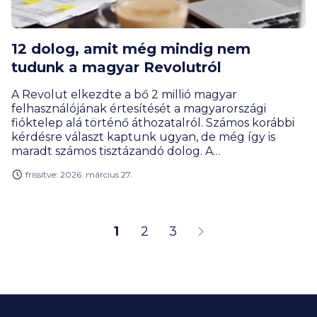
12 dolog, amit még mindig nem
tudunk a magyar Revolutról
A Revolut elkezdte a bő 2 millió magyar
felhasználójának értesítését a magyarországi
fióktelep alá történő áthozatalról. Számos korábbi
kérdésre választ kaptunk ugyan, de még így is
maradt számos tisztázandó dolog. A
BiztosDöntés.hu szakértői összeszedték ezek közül
frissítve: 2026. március 27.
a legfontosabbakat.
1
2
3