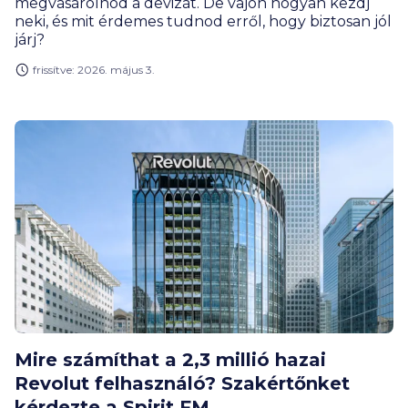
megvásárolnod a devizát. De vajon hogyan kezdj
neki, és mit érdemes tudnod erről, hogy biztosan jól
járj?
frissítve: 2026. május 3.
Mire számíthat a 2,3 millió hazai
Revolut felhasználó? Szakértőnket
kérdezte a Spirit FM