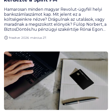
Hamarosan minden magyar Revolut-ügyfél helyi
bankszámlaszámot kap. Mit jelent ez a
költségeinkre nézve? Drágulnak az utalások, vagy
maradnak a megszokott előnyök? Fülöp Norbert, a
BiztosDöntés.hu pénzügyi szakértője Rónai Egon
vendége volt a Spirit FM Több-Kevesebb című
frissítve: 2026. március 27.
műsorában, ahol górcső alá vették a fintech óriás
legújabb lépéseit.