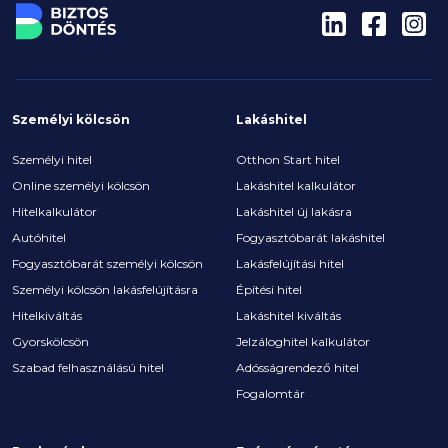
Személyi kölcsön
Lakáshitel
Személyi hitel
Otthon Start hitel
Online személyi kölcsön
Lakáshitel kalkulátor
Hitelkalkulátor
Lakáshitel új lakásra
Autóhitel
Fogyasztóbarát lakáshitel
Fogyasztóbarát személyi kölcsön
Lakásfelújítási hitel
Személyi kölcsön lakásfelújításra
Építési hitel
Hitelkiváltás
Lakáshitel kiváltás
Gyorskölcsön
Jelzáloghitel kalkulátor
Szabad felhasználású hitel
Adósságrendező hitel
Fogalomtár