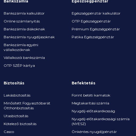
Bankszámla
Egészségpénztár
Bankszámla kalkulátor
Egészségpénztár kalkulátor
Online számlanyitás
OTP Egészségpénztár
Bankszámla diákoknak
Prémium Egészségpénztár
Bankszámla nyugdíjasoknak
Patika Egészségpénztár
Bankszámla egyéni
vállalkozóknak
Vállalkozói bankszámla
OTP SZÉP kártya
Biztosítás
Befektetés
Lakásbiztosítás
Forint betéti kamatok
Minősített Fogyasztóbarát
Megtakarítási számla
Otthonbiztosítás
Nyugdíj-előtakarékosság
Utasbiztosítás
Nyugdíj-előtakarékossági számla
Kötelező biztosítás
(NYESZ)
Casco
Önkéntes nyugdíjpénztár