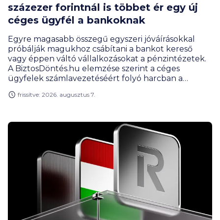
százezer forintnál is többet ér egy új
céges ügyfél a bankoknak
Egyre magasabb összegű egyszeri jóváírásokkal
próbálják magukhoz csábítani a bankot kereső
vagy éppen váltó vállalkozásokat a pénzintézetek.
A BiztosDöntés.hu elemzése szerint a céges
ügyfelek számlavezetéséért folyó harcban a
leszorított vagy akár nullás havi díjak és átutalási
frissítve: 2026. augusztus 7.
költségek is nagy vonzerőt jelentenek. A versenybe
már itt beszálltak a fintech szolgáltatók.