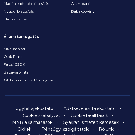
Magán egészségbiztosítás
Állampapír
Nyugdíjbiztosítás
Babakötvény
Életbiztosítás
Állami támogatás
Munkáshitel
Csok Plusz
Falusi CSOK
Babaváró hitel
Otthonteremtési támogatás
Ügyféltájékoztató
Adatkezelési tájékoztató
Cookie szabályzat
Cookie beállítások
MNB alkalmazások
Gyakran ismételt kérdések
Cikkek
Pénzügyi szolgáltatók
Rólunk