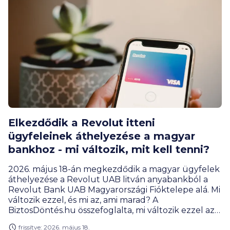
Elkezdődik a Revolut itteni
ügyfeleinek áthelyezése a magyar
bankhoz - mi változik, mit kell tenni?
2026. május 18-án megkezdődik a magyar ügyfelek
áthelyezése a Revolut UAB litván anyabankból a
Revolut Bank UAB Magyarországi Fióktelepe alá. Mi
változik ezzel, és mi az, ami marad? A
BiztosDöntés.hu összefoglalta, mi változik ezzel az
ügyfelek számára, van-e tennivalójuk.
frissítve: 2026. május 18.