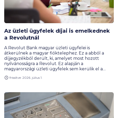
Az üzleti ügyfelek díjai is emelkednek
a Revolutnál
A Revolut Bank magyar üzleti ügyfelei is
átkerülnek a magyar fióktelephez. Ez a abból a
díjjegyzékből derült, ki, amelyet most hozott
nyilvánosságra a Revolut. Ez alapján a
magyarországi üzleti ügyfelek sem kerülik el a
tranzakciós illeték áthárítását. A lépés helyzetbe
frissítve: 2026. július 1.
hozza az első magyar neobankot, a Binxet a
tranzakciós illeték nélküli számláival.