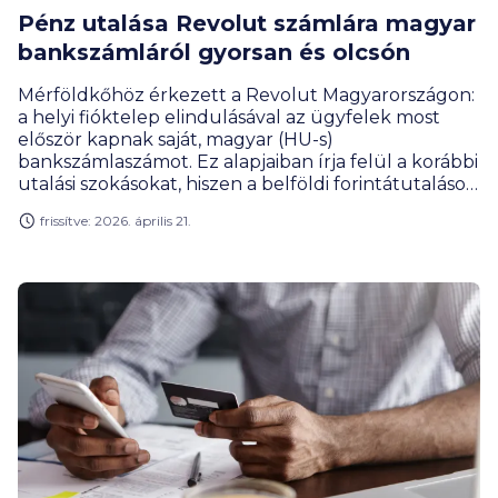
Pénz utalása Revolut számlára magyar
bankszámláról gyorsan és olcsón
Mérföldkőhöz érkezett a Revolut Magyarországon:
a helyi fióktelep elindulásával az ügyfelek most
először kapnak saját, magyar (HU-s)
bankszámlaszámot. Ez alapjaiban írja felül a korábbi
utalási szokásokat, hiszen a belföldi forintátutalások
azonnalivá és egyszerűbbé válnak, miközben a
frissítve: 2026. április 21.
magyar szabályozáshoz igazodva új díjak is
megjelennek. Mutatjuk, hogyan érdemes pénzt
küldened a Revolutodra, és mire kell figyelned,
hogy elkerüld a felesleges költségeket.