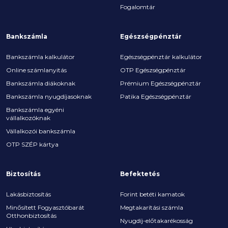
Fogalomtár
Bankszámla
Egészségpénztár
Bankszámla kalkulátor
Egészségpénztár kalkulátor
Online számlanyitás
OTP Egészségpénztár
Bankszámla diákoknak
Prémium Egészségpénztár
Bankszámla nyugdíjasoknak
Patika Egészségpénztár
Bankszámla egyéni
vállalkozóknak
Vállalkozói bankszámla
OTP SZÉP kártya
Biztosítás
Befektetés
Lakásbiztosítás
Forint betéti kamatok
Minősített Fogyasztóbarát
Megtakarítási számla
Otthonbiztosítás
Nyugdíj-előtakarékosság