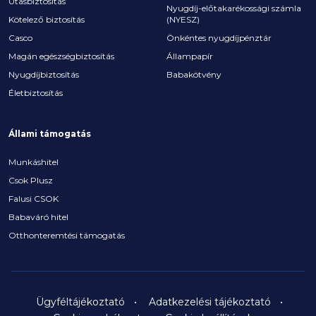
Utasbiztosítás
Nyugdíj-előtakarékossági számla
Kötelező biztosítás
(NYESZ)
Casco
Önkéntes nyugdíjpénztár
Magán egészségbiztosítás
Állampapír
Nyugdíjbiztosítás
Babakötvény
Életbiztosítás
Állami támogatás
Munkáshitel
Csok Plusz
Falusi CSOK
Babaváró hitel
Otthonteremtési támogatás
Ügyféltájékoztató
Adatkezelési tájékoztató