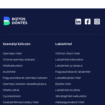
módosításokat, amelyekkel számolni lehet egy
jövőbeni igénylés során.
Személyi kölcsön
Lakáshitel
Személyi hitel
Otthon Start hitel
Online személyi kölcsön
Lakáshitel kalkulátor
Hitelkalkulátor
Lakáshitel új lakásra
Autóhitel
Fogyasztóbarát lakáshitel
Fogyasztóbarát személyi kölcsön
Lakásfelújítási hitel
Személyi kölcsön lakásfelújításra
Építési hitel
Hitelkiváltás
Lakáshitel kiváltás
Gyorskölcsön
Jelzáloghitel kalkulátor
Szabad felhasználású hitel
Adósságrendező hitel