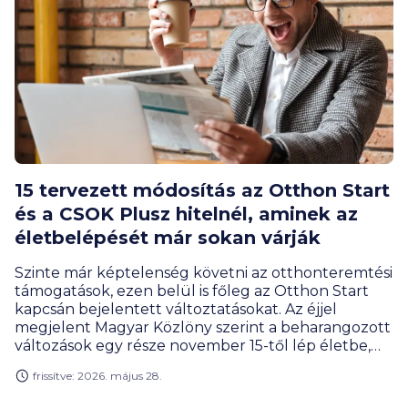
15 tervezett módosítás az Otthon Start
és a CSOK Plusz hitelnél, aminek az
életbelépését már sokan várják
Szinte már képtelenség követni az otthonteremtési
támogatások, ezen belül is főleg az Otthon Start
kapcsán bejelentett változtatásokat. Az éjjel
megjelent Magyar Közlöny szerint a beharangozott
változások egy része november 15-től lép életbe,
ám egy sor lehetséges módosításról még nem
frissítve: 2026. május 28.
tudni, mikor is várható. A BiztosDöntés.hu
összegyűjtötte a legfontosabb, “csőben lévő”