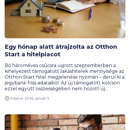
Egy hónap alatt átrajzolta az Otthon
Start a hitelpiacot
Bő hároméves csúcsra ugrott szeptemberben a
kihelyezett támogatott lakáshitelek mennyisége az
Otthon Start hitel megjelenése nyomán – derül ki a
jegybank friss adataiból. Az új támogatott kölcsön
ezzel együtt összességében nem hozott új
rekordot a havi lakáshitel-kihelyezéseknél. Az első
frissítve: 2026. január 3.
kilenc hónap viszont hihetetlen számokat hozott a
lakossági hitelpiacon.