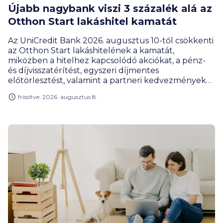
Újabb nagybank viszi 3 százalék alá az
Otthon Start lakáshitel kamatát
Az UniCredit Bank 2026. augusztus 10-től csökkenti
az Otthon Start lakáshitelének a kamatát,
miközben a hitelhez kapcsolódó akciókat, a pénz-
és díjvisszatérítést, egyszeri díjmentes
előtörlesztést, valamint a partneri kedvezményeket
meghosszabbítja. Ezzel egy újabb nagybank lép be
frissítve: 2026. augusztus 8.
a maximum 3 százalékos kedvezményes hitelt
ennél olcsóbban adó pénzintézetek közé.