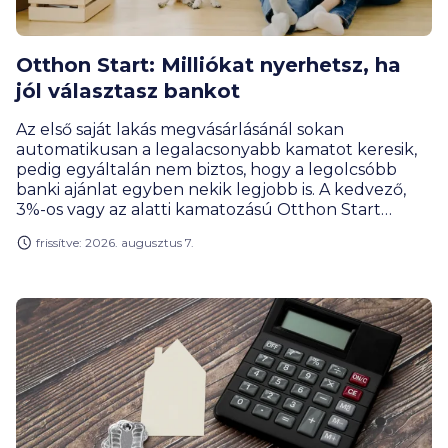
Otthon Start: Milliókat nyerhetsz, ha
jól választasz bankot
Az első saját lakás megvásárlásánál sokan
automatikusan a legalacsonyabb kamatot keresik,
pedig egyáltalán nem biztos, hogy a legolcsóbb
banki ajánlat egyben nekik legjobb is. A kedvező,
3%-os vagy az alatti kamatozású Otthon Start
konstrukciók között ma már a jóváírások, az
frissítve: 2026. augusztus 7.
igénylési feltételek és a teljes futamidő alatti
elvárások is legalább ennyire számítanak, ezért a
végső döntést nem csak az összköltség, hanem a
teljes kép alapján érdemes meghozni.