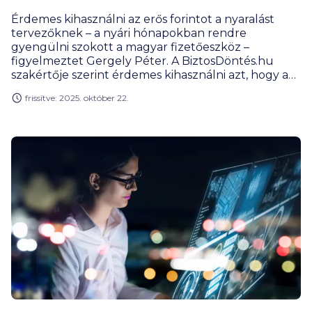
Érdemes kihasználni az erős forintot a nyaralást
tervezőknek – a nyári hónapokban rendre
gyengülni szokott a magyar fizetőeszköz –
figyelmeztet Gergely Péter. A BiztosDöntés.hu
szakértője szerint érdemes kihasználni azt, hogy a
bankok a Revolut támadására válaszul ma már
frissítve: 2025. október 22.
kedvezményes díj mellett váltanak forintot.