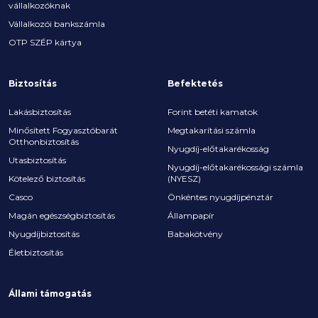
vállalkozóknak
Vállalkozói bankszámla
OTP SZÉP kártya
Biztosítás
Befektetés
Lakásbiztosítás
Forint betéti kamatok
Minősített Fogyasztóbarát
Megtakarítási számla
Otthonbiztosítás
Nyugdíj-előtakarékosság
Utasbiztosítás
Nyugdíj-előtakarékossági számla
Kötelező biztosítás
(NYESZ)
Casco
Önkéntes nyugdíjpénztár
Magán egészségbiztosítás
Állampapír
Nyugdíjbiztosítás
Babakötvény
Életbiztosítás
Állami támogatás