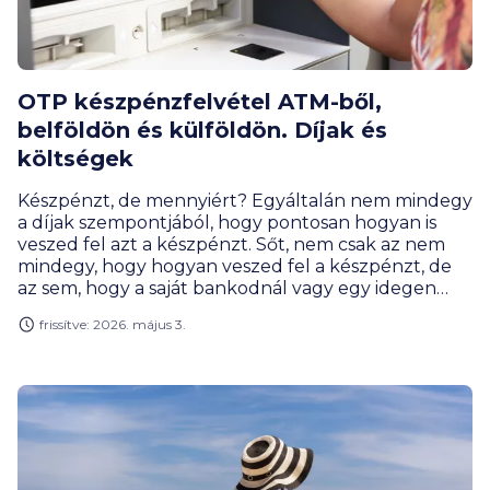
OTP készpénzfelvétel ATM-ből,
belföldön és külföldön. Díjak és
költségek
Készpénzt, de mennyiért? Egyáltalán nem mindegy
a díjak szempontjából, hogy pontosan hogyan is
veszed fel azt a készpénzt. Sőt, nem csak az nem
mindegy, hogy hogyan veszed fel a készpénzt, de
az sem, hogy a saját bankodnál vagy egy idegen
bankban. Itt mindent megtudhatsz arról, hol és
frissítve: 2026. május 3.
hogyan érdemes pénzt felvenned, ha OTP-s vagy.