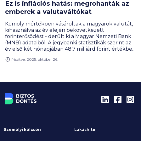
Ez is inflációs hatás: megrohanták az
emberek a valutaváltókat
Komoly mértékben vásároltak a magyarok valutát,
kihasználva az év elején bekövetkezett
forinterősödést - derült ki a Magyar Nemzeti Bank
(MNB) adataiból. A jegybanki statisztikák szerint az
év első két hónapjában 48,7 milliárd forint értékben
vásároltak a valutaváltóknál eurót, 11 milliárd forint
frissítve: 2025. október 26.
értékben pedig dollárt az emberek.
Személyi kölcsön
Lakáshitel