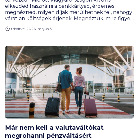
elkezded használni a bankkártyád, érdemes
megnézned, milyen díjak merülhetnek fel, nehogy
váratlan költségek érjenek. Megnéztük, mire figyelj
és melyek a legkedvezőbb lehetőségek jelenleg,
frissítve: 2026. május 3.
akár bankkártyával vásárolnál, akár készpénzt
vennél fel külföldön.
Már nem kell a valutaváltókat
megrohanni pénzváltásért