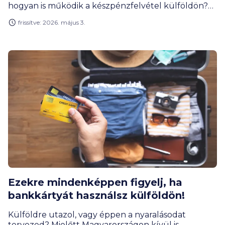
hogyan is működik a készpénzfelvétel külföldön?
Ennek milyen buktatói lehetnek? Mire kell
frissítve: 2026. május 3.
figyelned?
Ezekre mindenképpen figyelj, ha
bankkártyát használsz külföldön!
Külföldre utazol, vagy éppen a nyaralásodat
tervezed? Mielőtt Magyarországon kívül is