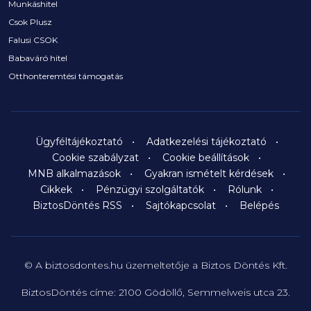
Munkáshitel
Csok Plusz
Falusi CSOK
Babaváró hitel
Otthonteremtési támogatás
Ügyféltájékoztató
Adatkezelési tájékoztató
Cookie szabályzat
Cookie beállítások
MNB alkalmazások
Gyakran ismételt kérdések
Cikkek
Pénzügyi szolgáltatók
Rólunk
BiztosDöntés RSS
Sajtókapcsolat
Belépés
© A biztosdontes.hu üzemeltetője a Biztos Döntés Kft.
BiztosDöntés címe: 2100 Gödöllő, Semmelweis utca 23.