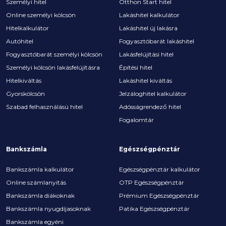
Személyi hitel
Otthon Start hitel
Online személyi kölcsön
Lakáshitel kalkulátor
Hitelkalkulátor
Lakáshitel új lakásra
Autóhitel
Fogyasztóbarát lakáshitel
Fogyasztóbarát személyi kölcsön
Lakásfelújítási hitel
Személyi kölcsön lakásfelújításra
Építési hitel
Hitelkiváltás
Lakáshitel kiváltás
Gyorskölcsön
Jelzáloghitel kalkulátor
Szabad felhasználású hitel
Adósságrendező hitel
Fogalomtár
Bankszámla
Egészségpénztár
Bankszámla kalkulátor
Egészségpénztár kalkulátor
Online számlanyitás
OTP Egészségpénztár
Bankszámla diákoknak
Prémium Egészségpénztár
Bankszámla nyugdíjasoknak
Patika Egészségpénztár
Bankszámla egyéni