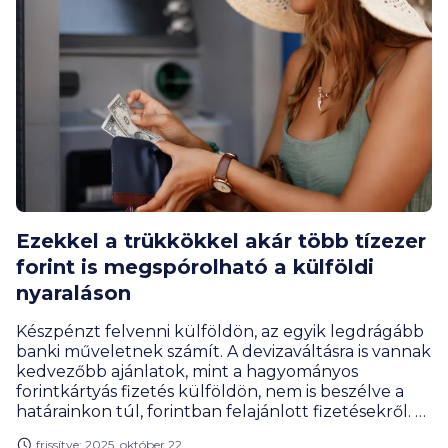
Ezekkel a trükkökkel akár több tízezer
forint is megspórolható a külföldi
nyaraláson
Készpénzt felvenni külföldön, az egyik legdrágább
banki műveletnek számít. A devizaváltásra is vannak
kedvezőbb ajánlatok, mint a hagyományos
forintkártyás fizetés külföldön, nem is beszélve a
határainkon túl, forintban felajánlott fizetésekről. A
bank ráadásul még blokkolhatja is a külföldi
frissítve: 2025. október 22.