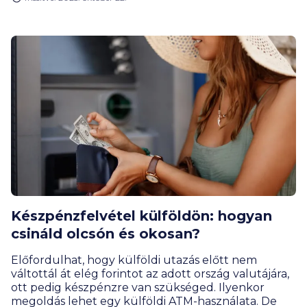
tranzakciót, ha nem jelezzük előre a külföldi utat.
Homa Péter, a BiztosDöntés.hu pénzügyi
szakértője szerint azonban pár szabály betartásával
egész olcsón és fennakadások nélkül
megúszhatjuk a külföldi fizetéseket.
Készpénzfelvétel külföldön: hogyan
csináld olcsón és okosan?
Előfordulhat, hogy külföldi utazás előtt nem
váltottál át elég forintot az adott ország valutájára,
ott pedig készpénzre van szükséged. Ilyenkor
megoldás lehet egy külföldi ATM-használata. De