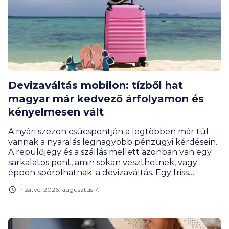
Devizaváltás mobilon: tízből hat
magyar már kedvező árfolyamon és
kényelmesen vált
A nyári szezon csúcspontján a legtöbben már túl
vannak a nyaralás legnagyobb pénzügyi kérdésein.
A repülőjegy és a szállás mellett azonban van egy
sarkalatos pont, amin sokan veszthetnek, vagy
éppen spórolhatnak: a devizaváltás. Egy friss
kutatás szerint a magyar bankhasználók egyre
frissítve: 2026. augusztus 7.
tudatosabbak és a hagyományos, drága
megoldások helyett a mobilalkalmazásokhoz
fordulnak és tízből hat magyar már a
mobilappjában vált devizát.