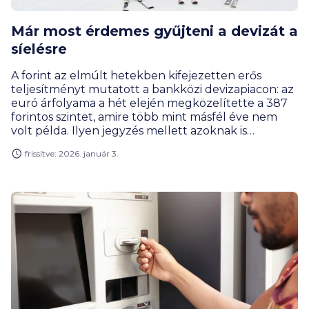
Már most érdemes gyűjteni a devizát a
síelésre
A forint az elmúlt hetekben kifejezetten erős
teljesítményt mutatott a bankközi devizapiacon: az
euró árfolyama a hét elején megközelítette a 387
forintos szintet, amire több mint másfél éve nem
volt példa. Ilyen jegyzés mellett azoknak is
érdemes lehet már most devizát venniük, akik a
frissítve: 2026. január 3.
közelgő síszezonra külföldi utazást terveznek.