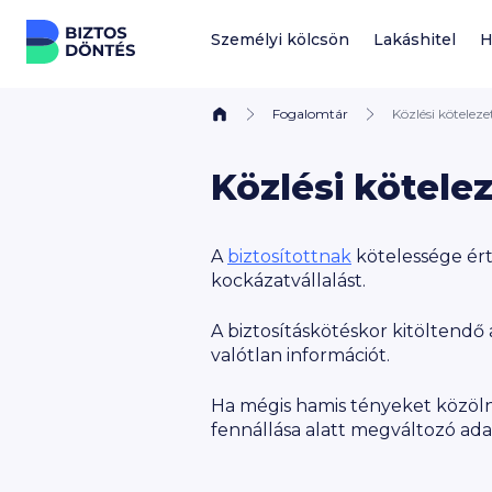
Ugrás a tartalomhoz
Személyi kölcsön
Lakáshitel
H
Fogalomtár
Közlési köteleze
Közlési kötele
A
biztosítottnak
kötelessége ért
kockázatvállalást.
A biztosításkötéskor kitöltendő
valótlan információt.
Ha mégis hamis tényeket közölnél
fennállása alatt megváltozó ada