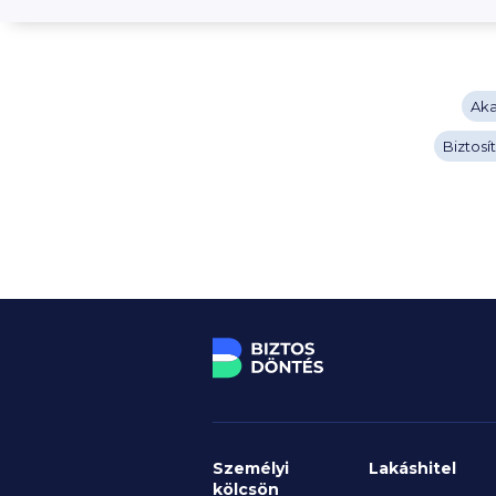
Aka
Biztosí
Személyi
Lakáshitel
kölcsön