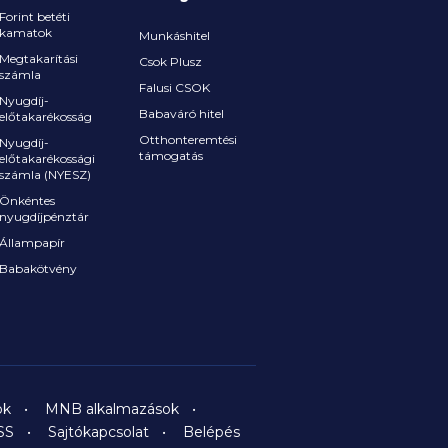
Forint betéti
kamatok
Munkáshitel
Megtakarítási
Csok Plusz
számla
Falusi CSOK
Nyugdíj-
Babaváró hitel
előtakarékosság
Otthonteremtési
Nyugdíj-
támogatás
előtakarékossági
számla (NYESZ)
Önkéntes
nyugdíjpénztár
Állampapír
Babakötvény
ok
MNB alkalmazások
SS
Sajtókapcsolat
Belépés