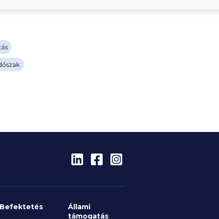
tás
időszak
Befektetés
Állami
támogatás