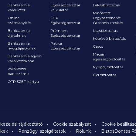
Bankszámla
Egészségpénztár
Lakásbiztosítás
kalkulátor
kalkulátor
Minősített
Online
OTP
Fogyasztóbarát
számlanyitás
Egészségpénztár
Otthonbiztosítás
a
Bankszámla
Prémium
Utasbiztosítás
diákoknak
Egészségpénztár
Kötelező biztosítás
Bankszámla
Patika
Casco
nyugdíjasoknak
Egészségpénztár
Magán
Bankszámla egyéni
egészségbiztosítás
vállalkozóknak
Nyugdíjbiztosítás
Vállalkozói
bankszámla
Életbiztosítás
OTP SZÉP kártya
kezelési tájékoztató
Cookie szabályzat
Cookie beállítás
kkek
Pénzügyi szolgáltatók
Rólunk
BiztosDöntés R