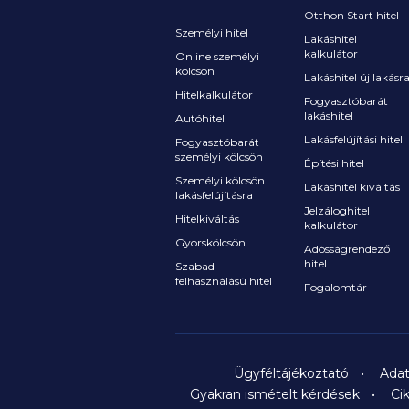
Otthon Start hitel
Személyi hitel
Lakáshitel
kalkulátor
Online személyi
kölcsön
Lakáshitel új lakásr
Hitelkalkulátor
Fogyasztóbarát
lakáshitel
Autóhitel
Lakásfelújítási hitel
Fogyasztóbarát
személyi kölcsön
Építési hitel
Személyi kölcsön
Lakáshitel kiváltás
lakásfelújításra
Jelzáloghitel
Hitelkiváltás
kalkulátor
Gyorskölcsön
Adósságrendező
hitel
Szabad
felhasználású hitel
Fogalomtár
Ügyféltájékoztató
Adat
Gyakran ismételt kérdések
Ci