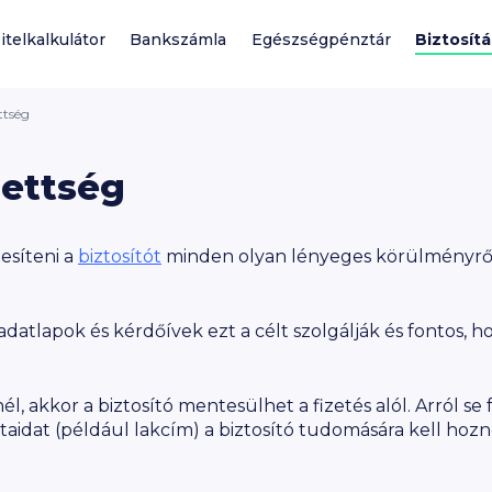
itelkalkulátor
Bankszámla
Egészségpénztár
Biztosítá
ttség
zettség
esíteni a
biztosítót
minden olyan lényeges körülményről,
 adatlapok és kérdőívek ezt a célt szolgálják és fontos,
, akkor a biztosító mentesülhet a fizetés alól. Arról se 
taidat (például lakcím) a biztosító tudomására kell hozn