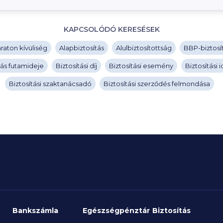
KAPCSOLÓDÓ KERESÉSEK
raton kívüliség
Alapbiztosítás
Alulbiztosítottság
BBP-biztosí
tás futamideje
Biztosítási díj
Biztosítási esemény
Biztosítási 
Biztosítási szaktanácsadó
Biztosítási szerződés felmondása
Bankszámla
Egészségpénztár
Biztosítás