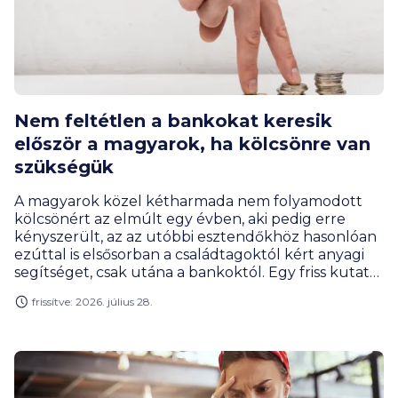
Nem feltétlen a bankokat keresik
először a magyarok, ha kölcsönre van
szükségük
A magyarok közel kétharmada nem folyamodott
kölcsönért az elmúlt egy évben, aki pedig erre
kényszerült, az az utóbbi esztendőkhöz hasonlóan
ezúttal is elsősorban a családtagoktól kért anyagi
segítséget, csak utána a bankoktól. Egy friss kutatás
szerint a hitelfelvételi kedv a fiataloknál jóval
frissítve: 2026. július 28.
erősebb, mint az idősebb korosztályoknál.