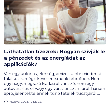
Láthatatlan tízezrek: Hogyan szívják le
a pénzedet és az energiádat az
applikációk?
Van egy különös jelenség, amivel szinte mindenki
találkozik, mégis kevesen ismerik fel időben. Nem
egy nagy, megrázó kiadásról van szó, nem egy
autóvásárlásról vagy egy váratlan számláról, hanem
apró, jelentéktelennek tűnő tételek tucatjairól,
amelyek havonta szépen csendben elszivárogtatják
frissítve: 2026. július 22.
a jövedelmünk egy jelentős részét. Az apró
kiadások egyre nagyobb szeletet hasítanak ki a havi