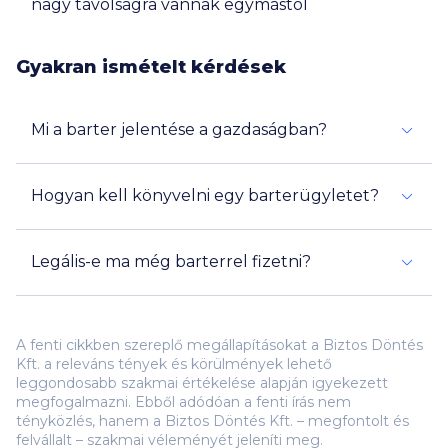
nagy távolságra vannak egymástól
Gyakran ismételt kérdések
Mi a barter jelentése a gazdaságban?
Hogyan kell könyvelni egy barterügyletet?
Legális-e ma még barterrel fizetni?
Igen
A fenti cikkben szereplő megállapításokat a Biztos Döntés
Kft. a releváns tények és körülmények lehető
leggondosabb szakmai értékelése alapján igyekezett
megfogalmazni. Ebből adódóan a fenti írás nem
tényközlés, hanem a Biztos Döntés Kft. – megfontolt és
felvállalt – szakmai véleményét jeleníti meg.