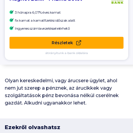
3 hónapra 6,07% éves kamat
fix kamat a kamatfizetési időszak alatt
Ingyenes számlavezetéssel elérhető
Részletek
átirányítunk a bank oldalára
Olyan kereskedelmi, vagy árucsere ügylet, ahol
nem jut szerep a pénznek, az árucikkek vagy
szolgáltatások pénz bevonása nélkül cserélnek
gazdát. Alkudni ugyanakkor lehet.
Ezekről olvashatsz