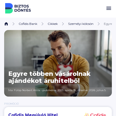
Ugrás a tartalomhoz
Cofidis Bank
Cikkek
Személyi kölcsön
Egyre t
Egyre többen vásárolnak
ajándékot áruhitelből
Írta: Fülöp Norbert Attila
•
publikálva: 2025. április 15.
•
frissítve: 2026. július 5.
PROMÓCIÓ
Cofidis Megújuló Hitel