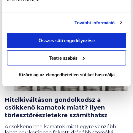
személyi kölcsön témában
További információ
Összes süti engedélyezése
Testre szabás
Kizárólag az elengedhetetlen sütiket használja
Hitelkiváltáson gondolkodsz a
csökkenő kamatok miatt? Ilyen
törlesztőrészletekre számíthatsz
A csökkenő hitelkamatok miatt egyre vonzóbb
lehet egy korábban felvett, drágább személyi