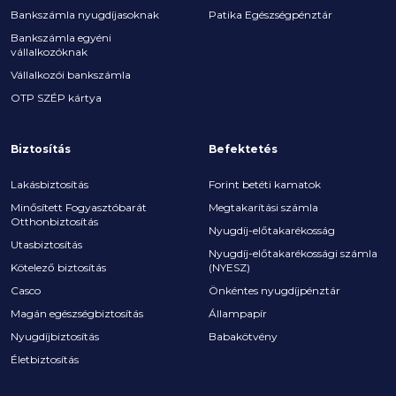
Bankszámla nyugdíjasoknak
Patika Egészségpénztár
Bankszámla egyéni
vállalkozóknak
Vállalkozói bankszámla
OTP SZÉP kártya
Biztosítás
Befektetés
Lakásbiztosítás
Forint betéti kamatok
Minősített Fogyasztóbarát
Megtakarítási számla
Otthonbiztosítás
Nyugdíj-előtakarékosság
Utasbiztosítás
Nyugdíj-előtakarékossági számla
Kötelező biztosítás
(NYESZ)
Casco
Önkéntes nyugdíjpénztár
Magán egészségbiztosítás
Állampapír
Nyugdíjbiztosítás
Babakötvény
Életbiztosítás