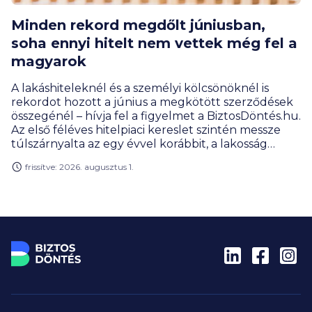
Minden rekord megdőlt júniusban,
soha ennyi hitelt nem vettek még fel a
magyarok
A lakáshiteleknél és a személyi kölcsönöknél is
rekordot hozott a június a megkötött szerződések
összegénél – hívja fel a figyelmet a BiztosDöntés.hu.
Az első féléves hitelpiaci kereslet szintén messze
túlszárnyalta az egy évvel korábbit, a lakosság
hitelportfóliójának mérete pedig már 14 000
frissítve: 2026. augusztus 1.
milliárd forint közelében mozog.