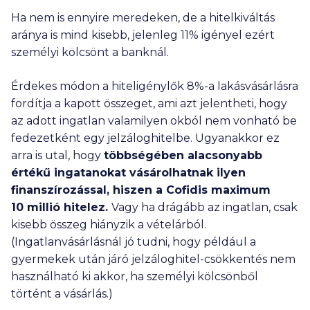
Ha nem is ennyire meredeken, de a hitelkiváltás
aránya is mind kisebb, jelenleg 11% igényel ezért
személyi kölcsönt a banknál.
Érdekes módon a hiteligénylők 8%-a lakásvásárlásra
fordítja a kapott összeget, ami azt jelentheti, hogy
az adott ingatlan valamilyen okból nem vonható be
fedezetként egy jelzáloghitelbe. Ugyanakkor ez
arra is utal, hogy
többségében alacsonyabb
értékű ingatanokat vásárolhatnak ilyen
finanszírozással, hiszen a Cofidis maximum
10 millió
hitelez.
Vagy ha drágább az ingatlan, csak
kisebb összeg hiányzik a vételárból.
(Ingatlanvásárlásnál jó tudni, hogy például a
gyermekek után járó jelzáloghitel-csökkentés nem
használható ki akkor, ha személyi kölcsönből
történt a vásárlás.)