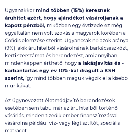
Ugyanakkor
mind többen (15%) keresnek
áruhitet azért, hogy ajándékot vásároljanak a
kapott pénzből,
miközben egy évtizede ez még
egyáltalán nem volt szokás a magyarok körében a
Cofidis elemzése szerint. Ugyancsak nő azok aránya
(9%), akik áruhitelből vásárolnának barkácseszközt,
kerti szerszámot és berendezést, ami annyiban
mindenképpen érthető, hogy
a lakásjavítás és -
karbantartás egy év 10%-kal drágult a KSH
szerint,
így mind többen maguk végzik el a kisebb
munkákat.
Az úgynevezett életmódjavító berendezések
esetében sem tabu már az áruhitelből történő
vásárlás, minden tizedik ember finanszírozással
vásárolna például víz- vagy légtisztítót, speciális
matracot.