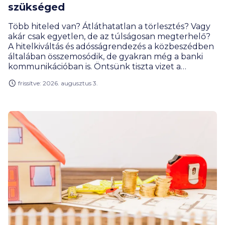
szükséged
Több hiteled van? Átláthatatlan a törlesztés? Vagy
akár csak egyetlen, de az túlságosan megterhelő?
A hitelkiváltás és adósságrendezés a közbeszédben
általában összemosódik, de gyakran még a banki
kommunikációban is. Öntsünk tiszta vizet a
pohárba. Tudd meg cikkünkből, mikor melyikről
frissítve: 2026. augusztus 3.
beszélünk, és milyen élethelyzetben lehet
hathatós segítség egyik vagy másik megoldás.