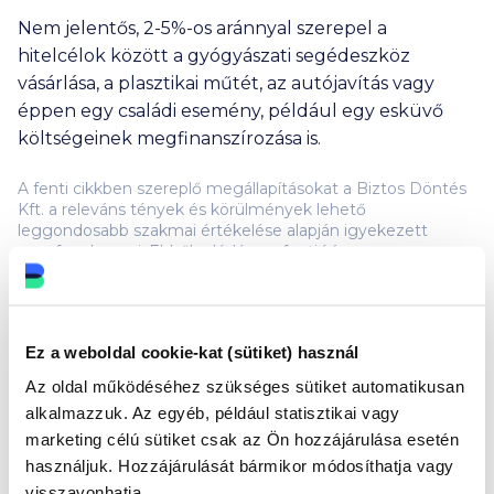
Nem jelentős, 2-5%-os aránnyal szerepel a
hitelcélok között a gyógyászati segédeszköz
vásárlása, a plasztikai műtét, az autójavítás vagy
éppen egy családi esemény, például egy esküvő
költségeinek megfinanszírozása is.
A fenti cikkben szereplő megállapításokat a Biztos Döntés
Kft. a releváns tények és körülmények lehető
leggondosabb szakmai értékelése alapján igyekezett
megfogalmazni. Ebből adódóan a fenti írás nem
tényközlés, hanem a Biztos Döntés Kft. – megfontolt és
felvállalt – szakmai véleményét jeleníti meg.
KAPCSOLÓDÓ CÍMKÉK
Ez a weboldal cookie-kat (sütiket) használ
Az oldal működéséhez szükséges sütiket automatikusan
Személyi kölcsön
Cofidis
áruhitel
alkalmazzuk. Az egyéb, például statisztikai vagy
marketing célú sütiket csak az Ön hozzájárulása esetén
használjuk. Hozzájárulását bármikor módosíthatja vagy
Legfrissebb útmutatóink
visszavonhatja.