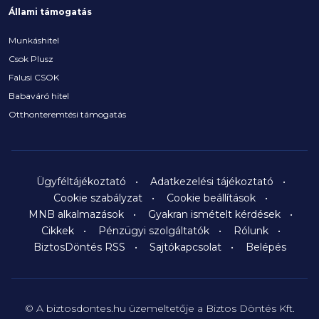
Állami támogatás
Munkáshitel
Csok Plusz
Falusi CSOK
Babaváró hitel
Otthonteremtési támogatás
Ügyféltájékoztató
Adatkezelési tájékoztató
Cookie szabályzat
Cookie beállítások
MNB alkalmazások
Gyakran ismételt kérdések
Cikkek
Pénzügyi szolgáltatók
Rólunk
BiztosDöntés RSS
Sajtókapcsolat
Belépés
© A biztosdontes.hu üzemeltetője a Biztos Döntés Kft.