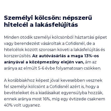
Személyi kölcsön: népszerű
hitelcél a lakásfelújítás
Minden ötödik személyi kölcsönből háztartási gépet
vagy berendezést vásároltak a Cofidisnél, de a
hitelcélok között szorosan követi a lakásfelújítás és
korszerűsítés.
Az autóvásárlás a maga 13%-os
arányával a középmezőny elején van,
ám az
aránya az elmúlt 5-6 évbe folyamatosan csökken.
A korábbiakhoz képest jóval kevesebben vesznek
fel személyi kölcsönt a Cofidisnél azért is, hogy a
bevételeiket és a kiadásaikat egyensúlyba hozzák,
ennek aránya most 16%, míg egy évtizede csaknem
40% volt ugyanez.