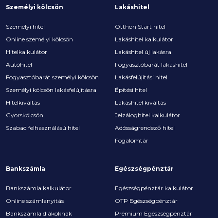
Személyi kölcsön
Lakáshitel
Személyi hitel
Otthon Start hitel
Online személyi kölcsön
Lakáshitel kalkulátor
Hitelkalkulátor
Lakáshitel új lakásra
Autóhitel
Fogyasztóbarát lakáshitel
Fogyasztóbarát személyi kölcsön
Lakásfelújítási hitel
Személyi kölcsön lakásfelújításra
Építési hitel
Hitelkiváltás
Lakáshitel kiváltás
Gyorskölcsön
Jelzáloghitel kalkulátor
Szabad felhasználású hitel
Adósságrendező hitel
Fogalomtár
Bankszámla
Egészségpénztár
Bankszámla kalkulátor
Egészségpénztár kalkulátor
Online számlanyitás
OTP Egészségpénztár
Bankszámla diákoknak
Prémium Egészségpénztár