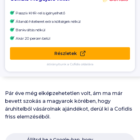
Passzív KHR-rel is igényelhető
Állandó hitelkeret extra költségek nélkül
Bankváltás nélkül
Akár 20 percen belül
Részletek
átirányítunk a Cofidis oldalára
Pár éve még elképzehetetlen volt, ám ma már
bevett szokás a magyarok körében, hogy
áruhitelből vásárolnak ajándékot, derül ki a Cofidis
friss elemzéséből.
Állítsd be a Google-ban, hogy