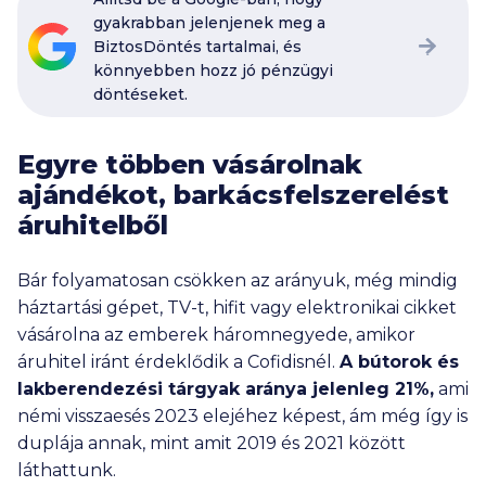
gyakrabban jelenjenek meg a
BiztosDöntés tartalmai, és
könnyebben hozz jó pénzügyi
döntéseket.
Egyre többen vásárolnak
ajándékot, barkácsfelszerelést
áruhitelből
Bár folyamatosan csökken az arányuk, még mindig
háztartási gépet, TV-t, hifit vagy elektronikai cikket
vásárolna az emberek háromnegyede, amikor
áruhitel iránt érdeklődik a Cofidisnél.
A bútorok és
lakberendezési tárgyak aránya jelenleg 21%,
ami
némi visszaesés 2023 elejéhez képest, ám még így is
duplája annak, mint amit 2019 és 2021 között
láthattunk.