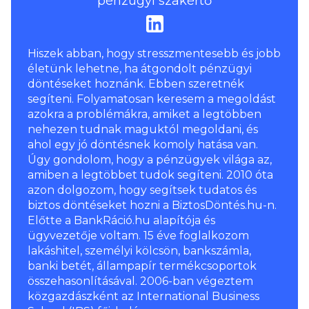
pénzügyi szakértő
Hiszek abban, hogy stresszmentesebb és jobb
életünk lehetne, ha átgondolt pénzügyi
döntéseket hoznánk. Ebben szeretnék
segíteni. Folyamatosan keresem a megoldást
azokra a problémákra, amiket a legtöbben
nehezen tudnak maguktól megoldani, és
ahol egy jó döntésnek komoly hatása van.
Úgy gondolom, hogy a pénzügyek világa az,
amiben a legtöbbet tudok segíteni. 2010 óta
azon dolgozom, hogy segítsek tudatos és
biztos döntéseket hozni a BiztosDöntés.hu-n.
Előtte a BankRáció.hu alapítója és
ügyvezetője voltam. 15 éve foglalkozom
lakáshitel, személyi kölcsön, bankszámla,
banki betét, állampapír termékcsoportok
összehasonlításával. 2006-ban végeztem
közgazdászként az International Business