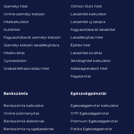
Személyi hitel
Otthon Start hitel
Online személyi kölcsön
Lakáshitel kalkulátor
Hitelkalkulátor
Lakáshitel új lakásra
Autóhitel
Fogyasztóbarát lakáshitel
Fogyasztóbarát személyi kölcsön
Lakásfelújítási hitel
Személyi kölcsön lakásfelújításra
Építési hitel
Hitelkiváltás
Lakáshitel kiváltás
Gyorskölcsön
Jelzáloghitel kalkulátor
Szabad felhasználású hitel
Adósságrendező hitel
Fogalomtár
Bankszámla
Egészségpénztár
Bankszámla kalkulátor
Egészségpénztár kalkulátor
Online számlanyitás
OTP Egészségpénztár
Bankszámla diákoknak
Prémium Egészségpénztár
Bankszámla nyugdíjasoknak
Patika Egészségpénztár