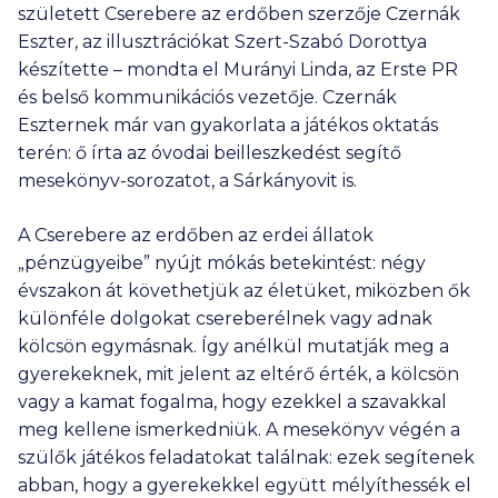
született Cserebere az erdőben szerzője Czernák
Eszter, az illusztrációkat Szert-Szabó Dorottya
készítette – mondta el Murányi Linda, az Erste PR
és belső kommunikációs vezetője. Czernák
Eszternek már van gyakorlata a játékos oktatás
terén: ő írta az óvodai beilleszkedést segítő
mesekönyv-sorozatot, a Sárkányovit is.
A Cserebere az erdőben az erdei állatok
„pénzügyeibe” nyújt mókás betekintést: négy
évszakon át követhetjük az életüket, miközben ők
különféle dolgokat csereberélnek vagy adnak
kölcsön egymásnak. Így anélkül mutatják meg a
gyerekeknek, mit jelent az eltérő érték, a kölcsön
vagy a kamat fogalma, hogy ezekkel a szavakkal
meg kellene ismerkedniük. A mesekönyv végén a
szülők játékos feladatokat találnak: ezek segítenek
abban, hogy a gyerekekkel együtt mélyíthessék el