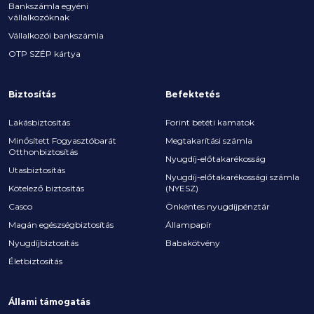
Bankszámla egyéni
vállalkozóknak
Vállalkozói bankszámla
OTP SZÉP kártya
Biztosítás
Befektetés
Lakásbiztosítás
Forint betéti kamatok
Minősített Fogyasztóbarát
Megtakarítási számla
Otthonbiztosítás
Nyugdíj-előtakarékosság
Utasbiztosítás
Nyugdíj-előtakarékossági számla
Kötelező biztosítás
(NYESZ)
Casco
Önkéntes nyugdíjpénztár
Magán egészségbiztosítás
Állampapír
Nyugdíjbiztosítás
Babakötvény
Életbiztosítás
Állami támogatás