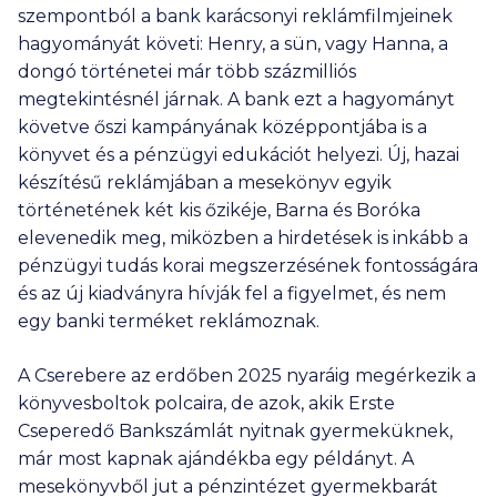
szempontból a bank karácsonyi reklámfilmjeinek
hagyományát követi: Henry, a sün, vagy Hanna, a
dongó történetei már több százmilliós
megtekintésnél járnak. A bank ezt a hagyományt
követve őszi kampányának középpontjába is a
könyvet és a pénzügyi edukációt helyezi. Új, hazai
készítésű reklámjában a mesekönyv egyik
történetének két kis őzikéje, Barna és Boróka
elevenedik meg, miközben a hirdetések is inkább a
pénzügyi tudás korai megszerzésének fontosságára
és az új kiadványra hívják fel a figyelmet, és nem
egy banki terméket reklámoznak.
A Cserebere az erdőben 2025 nyaráig megérkezik a
könyvesboltok polcaira, de azok, akik Erste
Cseperedő Bankszámlát nyitnak gyermeküknek,
már most kapnak ajándékba egy példányt. A
mesekönyvből jut a pénzintézet gyermekbarát