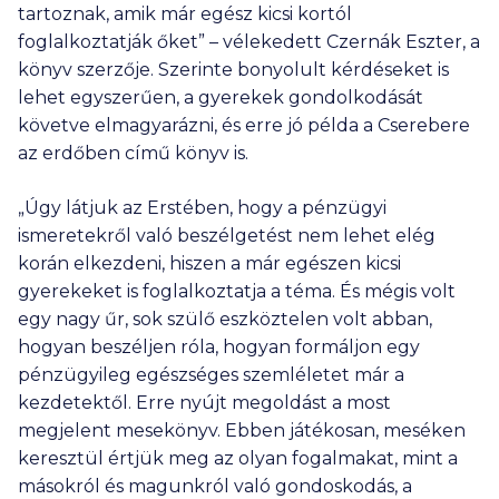
tartoznak, amik már egész kicsi kortól
foglalkoztatják őket” – vélekedett Czernák Eszter, a
könyv szerzője. Szerinte bonyolult kérdéseket is
lehet egyszerűen, a gyerekek gondolkodását
követve elmagyarázni, és erre jó példa a Cserebere
az erdőben című könyv is.
„Úgy látjuk az Erstében, hogy a pénzügyi
ismeretekről való beszélgetést nem lehet elég
korán elkezdeni, hiszen a már egészen kicsi
gyerekeket is foglalkoztatja a téma. És mégis volt
egy nagy űr, sok szülő eszköztelen volt abban,
hogyan beszéljen róla, hogyan formáljon egy
pénzügyileg egészséges szemléletet már a
kezdetektől. Erre nyújt megoldást a most
megjelent mesekönyv. Ebben játékosan, meséken
keresztül értjük meg az olyan fogalmakat, mint a
másokról és magunkról való gondoskodás, a