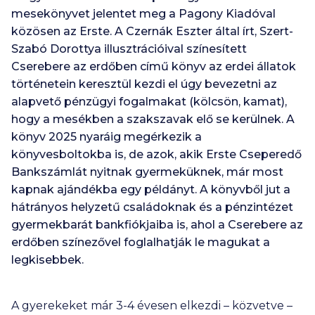
mesekönyvet jelentet meg a Pagony Kiadóval
közösen az Erste. A Czernák Eszter által írt, Szert-
Szabó Dorottya illusztrációival színesített
Cserebere az erdőben című könyv az erdei állatok
történetein keresztül kezdi el úgy bevezetni az
alapvető pénzügyi fogalmakat (kölcsön, kamat),
hogy a mesékben a szakszavak elő se kerülnek. A
könyv 2025 nyaráig megérkezik a
könyvesboltokba is, de azok, akik Erste Cseperedő
Bankszámlát nyitnak gyermeküknek, már most
kapnak ajándékba egy példányt. A könyvből jut a
hátrányos helyzetű családoknak és a pénzintézet
gyermekbarát bankfiókjaiba is, ahol a Cserebere az
erdőben színezővel foglalhatják le magukat a
legkisebbek.
A gyerekeket már 3-4 évesen elkezdi – közvetve –