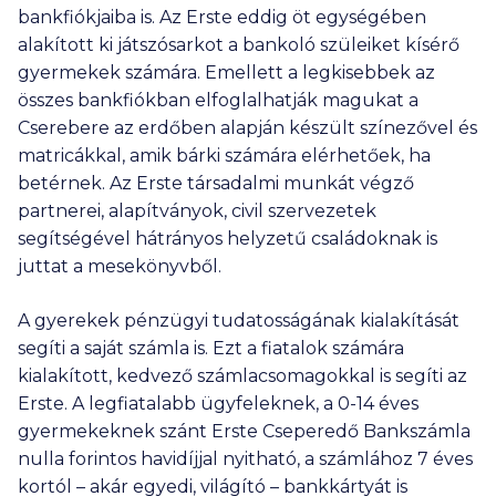
bankfiókjaiba is. Az Erste eddig öt egységében
alakított ki játszósarkot a bankoló szüleiket kísérő
gyermekek számára. Emellett a legkisebbek az
összes bankfiókban elfoglalhatják magukat a
Cserebere az erdőben alapján készült színezővel és
matricákkal, amik bárki számára elérhetőek, ha
betérnek. Az Erste társadalmi munkát végző
partnerei, alapítványok, civil szervezetek
segítségével hátrányos helyzetű családoknak is
juttat a mesekönyvből.
A gyerekek pénzügyi tudatosságának kialakítását
segíti a saját számla is. Ezt a fiatalok számára
kialakított, kedvező számlacsomagokkal is segíti az
Erste. A legfiatalabb ügyfeleknek, a 0-14 éves
gyermekeknek szánt Erste Cseperedő Bankszámla
nulla forintos havidíjjal nyitható, a számlához 7 éves
kortól – akár egyedi, világító – bankkártyát is