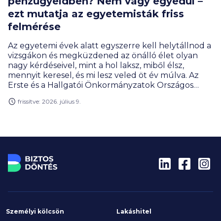
pénzügyeidben? Nem vagy egyedül –
ezt mutatja az egyetemisták friss
felmérése
Az egyetemi évek alatt egyszerre kell helytállnod a
vizsgákon és megküzdened az önálló élet olyan
nagy kérdéseivel, mint a hol laksz, miből élsz,
mennyit keresel, és mi lesz veled öt év múlva. Az
Erste és a Hallgatói Önkormányzatok Országos
Konferenciája (HÖOK) közös, közel ezer
frissítve: 2026. július 9.
felsőoktatásban tanuló fiatal bevonásával készült
kutatása szerint sokan küzdenek ezekkel a
kérdésekkel – a jelenlegi anyagi helyzetével
ugyanis mindössze minden harmadik hallgató
elégedett. A jövőt illetően azonban a többség
meglepően bizakodó: tízből közel nyolcan arra
számítanak, hogy öt éven belül javul a pénzügyi
helyzetük.
Személyi kölcsön
Lakáshitel