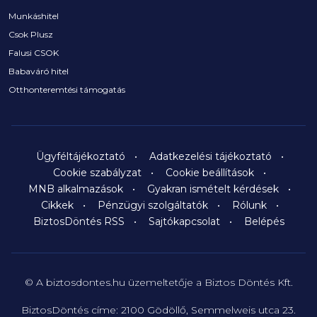
Munkáshitel
Csok Plusz
Falusi CSOK
Babaváró hitel
Otthonteremtési támogatás
Ügyféltájékoztató
Adatkezelési tájékoztató
Cookie szabályzat
Cookie beállítások
MNB alkalmazások
Gyakran ismételt kérdések
Cikkek
Pénzügyi szolgáltatók
Rólunk
BiztosDöntés RSS
Sajtókapcsolat
Belépés
© A biztosdontes.hu üzemeltetője a Biztos Döntés Kft.
BiztosDöntés címe: 2100 Gödöllő, Semmelweis utca 23.