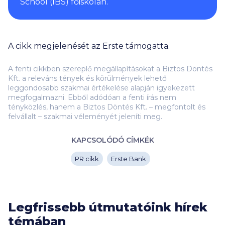
School (IBS) főiskolán.
A cikk megjelenését az Erste támogatta.
A fenti cikkben szereplő megállapításokat a Biztos Döntés
Kft. a releváns tények és körülmények lehető
leggondosabb szakmai értékelése alapján igyekezett
megfogalmazni. Ebből adódóan a fenti írás nem
tényközlés, hanem a Biztos Döntés Kft. – megfontolt és
felvállalt – szakmai véleményét jeleníti meg.
KAPCSOLÓDÓ CÍMKÉK
PR cikk
Erste Bank
Legfrissebb útmutatóink hírek
témában