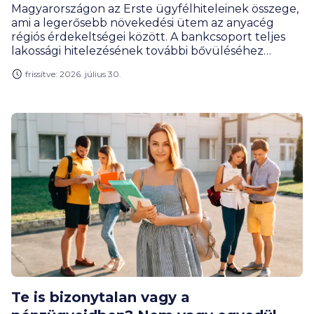
Magyarországon az Erste ügyfélhiteleinek összege,
ami a legerősebb növekedési ütem az anyacég
régiós érdekeltségei között. A bankcsoport teljes
lakossági hitelezésének további bővüléséhez
nagyban hozzájárult a jelzálogkölcsönök iránti
frissítve: 2026. július 30.
kereslet élénkülése.
Te is bizonytalan vagy a