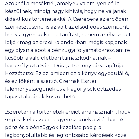
Azoknál a meséknél, amelyek valamilyen céllal
készülnek, mindig nagy kihívás, hogy ne váljanak
didaktikus történetekké. A Cserebere az erdőben
szerkesztésénél is az volt az elsődleges szempont,
hogy a gyerekek ne a tanítást, hanem az élvezetet
leljék meg az erdei kalandokban, mégis kapjanak
egy olyan alapot a pénzügyi folyamatokhoz, amire
később, a való életben támaszkodhatnak –
hangsúlyozta Sárdi Dóra, a Pagony társalapítója.
Hozzátette: Ez az, amiben ez a könyv egyedülálló,
és ez főként a szerző, Czernák Eszter
leleményességének és a Pagony sok évtizedes
tapasztalatának köszönhető.
„Szeretem a történetek erejét arra használni, hogy
segítsek eligazodni a gyerekeknek a világban. A
pénz és a pénzügyek kezelése pedig a
legbonyolultabb és legfontosabb kérdések közé