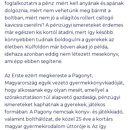
foglalkoztatni a pénz: miért kell anyának és apának
dolgoznia, miért nem vehetünk meg bármit a
boltban, miért nem jó a világítós rollert csillogó
kavicsra cserélni? A pénzügyi ismereteket érdemes
már egészen kis kortól átadni, mert így később
könnyebben tudnak boldogulni a gyerekek az
életben. Külföldön már bőven akad jó példa,
idehaza azonban eddig nem létezett mesekönyv,
ami épp ebben segítene.
Az Erste ezért megkereste a Pagonyt,
Magyarország egyik vezető gyermekkönyvkiadóját,
hogy alkossanak egy olyan mesét, amellyel a
szórakoztatáson túl alapvető gazdasági, pénzügyi
ismereteket kaphatnak a gyerekek, játékos
formában. A Pagony nemcsak könyv- és játékkiadó,
valamint bolthálózat, de közel 25 éve a kortárs
magyar gyermekirodalom úttörője is. Az így