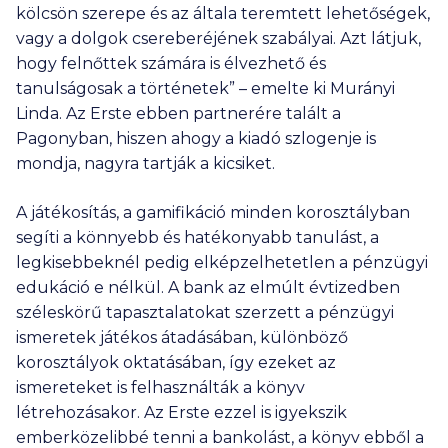
kölcsön szerepe és az általa teremtett lehetőségek,
vagy a dolgok csereberéjének szabályai. Azt látjuk,
hogy felnőttek számára is élvezhető és
tanulságosak a történetek” – emelte ki Murányi
Linda. Az Erste ebben partnerére talált a
Pagonyban, hiszen ahogy a kiadó szlogenje is
mondja, nagyra tartják a kicsiket.
A játékosítás, a gamifikáció minden korosztályban
segíti a könnyebb és hatékonyabb tanulást, a
legkisebbeknél pedig elképzelhetetlen a pénzügyi
edukáció e nélkül. A bank az elmúlt évtizedben
széleskörű tapasztalatokat szerzett a pénzügyi
ismeretek játékos átadásában, különböző
korosztályok oktatásában, így ezeket az
ismereteket is felhasználták a könyv
létrehozásakor. Az Erste ezzel is igyekszik
emberközelibbé tenni a bankolást, a könyv ebből a