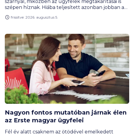
szárnyal, miközben az ügyfelek megtakarításai is
szépen híznak. Hiába teljesített azonban jobban a
bank, a profitja ennek ellenére csökkent, de ez az
frissítve: 2026. augusztus 5.
extraprofitadó befizetésének új szabályai miatt van
így, amivel az állami költségvetés járt jól az év első
felében.
Nagyon fontos mutatóban járnak élen
az Erste magyar ügyfelei
Fél év alatt csaknem az ötödével emelkedett