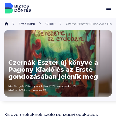
Ugrás a tartalomhoz
Erste Bank
Cikkek
Czernák Eszter új könyve a Pago
Czernák Eszter új könyve a
Pagony Kiadó és az Erste
gondozásában jelenik meg
Írta:
Gergely Péter
•
publikálva: 2024. szeptember 24.
•
frissítve: 2024. szeptember 27.
Kisgyermekeknek szóló pénzügyi edukációs