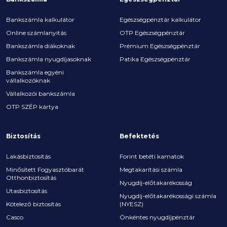
Bankszámla kalkulátor
Egészségpénztár kalkulátor
Online számlanyitás
OTP Egészségpénztár
Bankszámla diákoknak
Prémium Egészségpénztár
Bankszámla nyugdíjasoknak
Patika Egészségpénztár
Bankszámla egyéni
vállalkozóknak
Vállalkozói bankszámla
OTP SZÉP kártya
Biztosítás
Befektetés
Lakásbiztosítás
Forint betéti kamatok
Minősített Fogyasztóbarát
Megtakarítási számla
Otthonbiztosítás
Nyugdíj-előtakarékosság
Utasbiztosítás
Nyugdíj-előtakarékossági számla
Kötelező biztosítás
(NYESZ)
Casco
Önkéntes nyugdíjpénztár