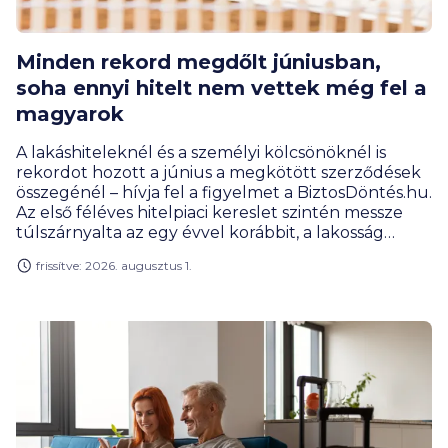
Minden rekord megdőlt júniusban,
soha ennyi hitelt nem vettek még fel a
magyarok
A lakáshiteleknél és a személyi kölcsönöknél is
rekordot hozott a június a megkötött szerződések
összegénél – hívja fel a figyelmet a BiztosDöntés.hu.
Az első féléves hitelpiaci kereslet szintén messze
túlszárnyalta az egy évvel korábbit, a lakosság
hitelportfóliójának mérete pedig már 14 000
frissítve: 2026. augusztus 1.
milliárd forint közelében mozog.