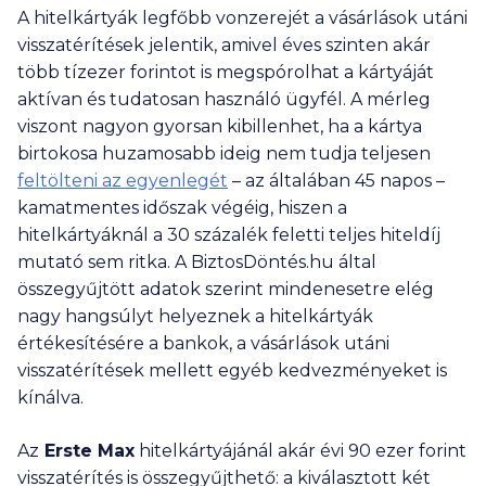
A hitelkártyák legfőbb vonzerejét a vásárlások utáni
visszatérítések jelentik, amivel éves szinten akár
több tízezer forintot is megspórolhat a kártyáját
aktívan és tudatosan használó ügyfél. A mérleg
viszont nagyon gyorsan kibillenhet, ha a kártya
birtokosa huzamosabb ideig nem tudja teljesen
feltölteni az egyenlegét
– az általában 45 napos –
kamatmentes időszak végéig, hiszen a
hitelkártyáknál a 30 százalék feletti teljes hiteldíj
mutató sem ritka. A BiztosDöntés.hu által
összegyűjtött adatok szerint mindenesetre elég
nagy hangsúlyt helyeznek a hitelkártyák
értékesítésére a bankok, a vásárlások utáni
visszatérítések mellett egyéb kedvezményeket is
kínálva.
Az
Erste Max
hitelkártyájánál akár évi
90 ezer
forint
visszatérítés is összegyűjthető: a kiválasztott két