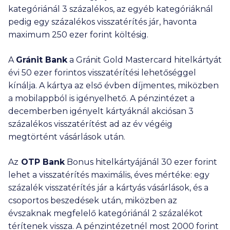
kategóriánál 3 százalékos, az egyéb kategóriáknál
pedig egy százalékos visszatérítés jár, havonta
maximum
250 ezer
forint költésig.
A
Gránit Bank
a Gránit Gold Mastercard hitelkártyát
évi
50 ezer
forintos visszatérítési lehetőséggel
kínálja. A kártya az első évben díjmentes, miközben
a mobilappból is igényelhető. A pénzintézet a
decemberben igényelt kártyáknál akciósan 3
százalékos visszatérítést ad az év végéig
megtörtént vásárlások után.
Az
OTP Bank
Bonus hitelkártyájánál
30 ezer
forint
lehet a visszatérítés maximális, éves mértéke: egy
százalék visszatérítés jár a kártyás vásárlások, és a
csoportos beszedések után, miközben az
évszaknak megfelelő kategóriánál 2 százalékot
térítenek vissza. A pénzintézetnél most 2000 forint