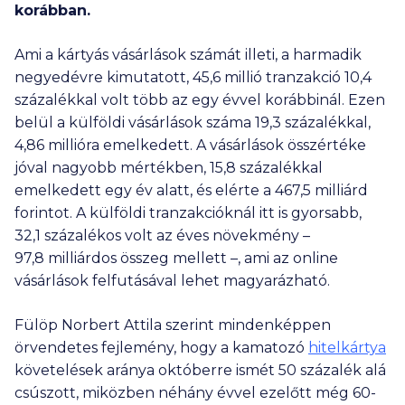
korábban.
Ami a kártyás vásárlások számát illeti, a harmadik
negyedévre kimutatott,
45,6 millió
tranzakció 10,4
százalékkal volt több az egy évvel korábbinál. Ezen
belül a külföldi vásárlások száma 19,3 százalékkal,
4,86 millióra
emelkedett. A vásárlások összértéke
jóval nagyobb mértékben, 15,8 százalékkal
emelkedett egy év alatt, és elérte a
467,5 milliárd
forintot. A külföldi tranzakcióknál itt is gyorsabb,
32,1 százalékos volt az éves növekmény –
97,8 milliárdos
összeg mellett –, ami az online
vásárlások felfutásával lehet magyarázható.
Fülöp Norbert Attila szerint mindenképpen
örvendetes fejlemény, hogy a kamatozó
hitelkártya
követelések aránya októberre ismét 50 százalék alá
csúszott, miközben néhány évvel ezelőtt még 60-