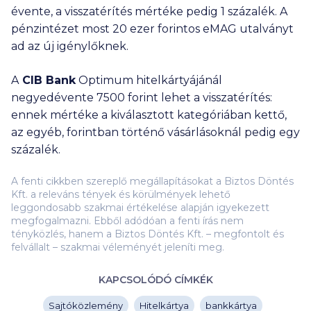
évente, a visszatérítés mértéke pedig 1 százalék. A
pénzintézet most
20 ezer
forintos eMAG utalványt
ad az új igénylőknek.
A
CIB Bank
Optimum hitelkártyájánál
negyedévente 7500 forint lehet a visszatérítés:
ennek mértéke a kiválasztott kategóriában kettő,
az egyéb, forintban történő vásárlásoknál pedig egy
százalék.
A fenti cikkben szereplő megállapításokat a Biztos Döntés
Kft. a releváns tények és körülmények lehető
leggondosabb szakmai értékelése alapján igyekezett
megfogalmazni. Ebből adódóan a fenti írás nem
tényközlés, hanem a Biztos Döntés Kft. – megfontolt és
felvállalt – szakmai véleményét jeleníti meg.
KAPCSOLÓDÓ CÍMKÉK
Sajtóközlemény
Hitelkártya
bankkártya