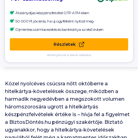
Átalánydíjas készpénzfelvétel OTP ATM-eken
50 000 Ft
jóváírás, ha új ügyfélként nyitod meg
Díjmentes számlavezetés és bankkártya az első évben
Részletek
átirányítunk a bank oldalára
Közel nyolcéves csúcsra nőtt októberre a
hitelkártya-követelések összege, miközben a
harmadik negyedévben a megszokott volumen
háromszorosára ugrott a hitelkártyás
készpénzfelvételek értéke is – hívja fel a figyelmet
a BiztosDöntés.hu pénzügyi szakértője. Biztató
ugyanakkor, hogy a hitelkártya-követelések
nagyjából felét még a kamatmentes időszakban