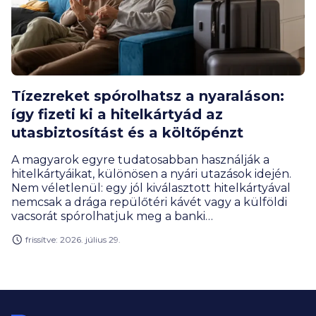
Tízezreket spórolhatsz a nyaraláson:
így fizeti ki a hitelkártyád az
utasbiztosítást és a költőpénzt
A magyarok egyre tudatosabban használják a
hitelkártyáikat, különösen a nyári utazások idején.
Nem véletlenül: egy jól kiválasztott hitelkártyával
nemcsak a drága repülőtéri kávét vagy a külföldi
vacsorát spórolhatjuk meg a banki
visszatérítésekből, hanem a kedvezményesen
frissítve: 2026. július 29.
igényelhető utasbiztosítások révén a
biztonságunkról is szinte aprópénzért
gondoskodhatunk.