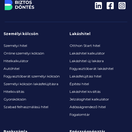
Személyi kölcsön
Lakáshitel
Személyi hitel
Otthon Start hitel
Online személyi kölcsön
Lakáshitel kalkulátor
Hitelkalkulátor
Lakáshitel új lakásra
Autóhitel
Fogyasztóbarát lakáshitel
Fogyasztóbarát személyi kölcsön
Lakásfelújítási hitel
Személyi kölcsön lakásfelújításra
Építési hitel
Hitelkiváltás
Lakáshitel kiváltás
Gyorskölcsön
Jelzáloghitel kalkulátor
Szabad felhasználású hitel
Adósságrendező hitel
Fogalomtár
Bankszámla
Egészségpénztár