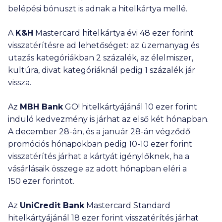
belépési bónuszt is adnak a hitelkártya mellé.
A
K&H
Mastercard hitelkártya évi
48 ezer
forint
visszatérítésre ad lehetőséget: az üzemanyag és
utazás kategóriákban 2 százalék, az élelmiszer,
kultúra, divat kategóriáknál pedig 1 százalék jár
vissza.
Az
MBH Bank
GO! hitelkártyájánál
10 ezer
forint
induló kedvezmény is járhat az első két hónapban.
A december 28-án, és a január 28-án végződő
promóciós hónapokban pedig
10-10 ezer
forint
visszatérítés járhat a kártyát igénylőknek, ha a
vásárlásaik összege az adott hónapban eléri a
150 ezer
forintot.
Az
UniCredit Bank
Mastercard Standard
hitelkártyájánál
18 ezer
forint visszatérítés járhat