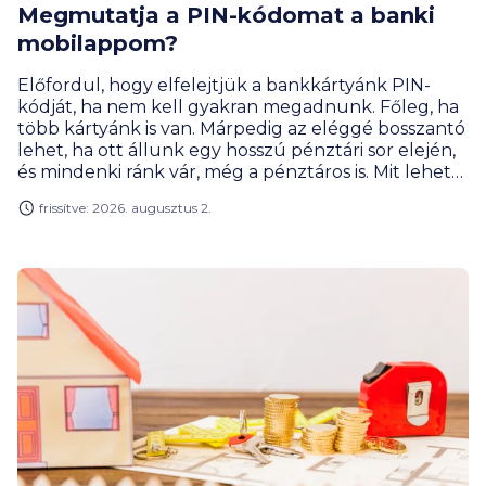
Megmutatja a PIN-kódomat a banki
mobilappom?
Előfordul, hogy elfelejtjük a bankkártyánk PIN-
kódját, ha nem kell gyakran megadnunk. Főleg, ha
több kártyánk is van. Márpedig az eléggé bosszantó
lehet, ha ott állunk egy hosszú pénztári sor elején,
és mindenki ránk vár, még a pénztáros is. Mit lehet
gyorsan tenni ilyenkor?
frissítve: 2026. augusztus 2.