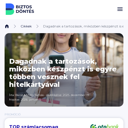
Ugrás a tartalomhoz
Cikkek
Dagadnak a tartozások, miközben készpénzt is egyr
Dagadnak a tartozások,
miközben készpénzt is egyre
többen vesznek fel
hitelkártyával
Írta:
Barát Mihály Tamás
•
publikálva: 2025. december 19.
•
frissítve: 2026. január 5.
PROMÓCIÓ
TOP számlacsomag