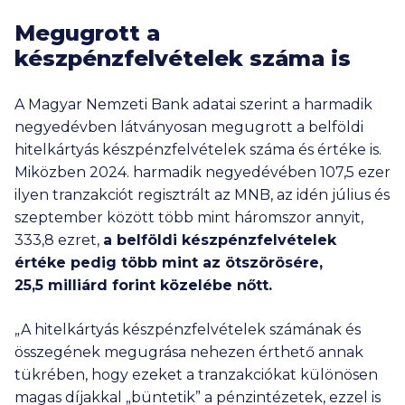
Megugrott a
készpénzfelvételek száma is
A Magyar Nemzeti Bank adatai szerint a harmadik
negyedévben látványosan megugrott a belföldi
hitelkártyás készpénzfelvételek száma és értéke is.
Miközben 2024. harmadik negyedévében
107,5 ezer
ilyen tranzakciót regisztrált az MNB, az idén július és
szeptember között több mint háromszor annyit,
333,8 ezret,
a belföldi készpénzfelvételek
értéke pedig több mint az ötszörösére,
25,5 milliárd
forint közelébe nőtt.
„A hitelkártyás készpénzfelvételek számának és
összegének megugrása nehezen érthető annak
tükrében, hogy ezeket a tranzakciókat különösen
magas díjakkal „büntetik” a pénzintézetek, ezzel is