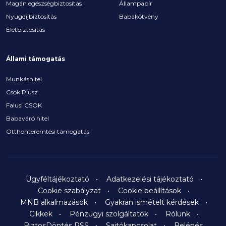
Magán egészségbiztosítás
Állampapír
Nyugdíjbiztosítás
Babakötvény
Életbiztosítás
Állami támogatás
Munkáshitel
Csok Plusz
Falusi CSOK
Babaváró hitel
Otthonteremtési támogatás
Ügyféltájékoztató
Adatkezelési tájékoztató
Cookie szabályzat
Cookie beállítások
MNB alkalmazások
Gyakran ismételt kérdések
Cikkek
Pénzügyi szolgáltatók
Rólunk
BiztosDöntés RSS
Sajtókapcsolat
Belépés