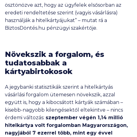
ösztönözve azt, hogy az ügyfelek elsősorban az
eredeti rendeltetése szerint (vagyis vásárlásra)
használják a hitelkártyájukat” – mutat rá a
BiztosDöntés.hu pénzügyi szakértője.
Növekszik a forgalom, és
tudatosabbak a
kártyabirtokosok
A jegybanki statisztikák szerint a hitelkártyás
vásárlási forgalom ütemesen növekszik, azzal
együtt is, hogy a kibocsátott kártyák számában –
kisebb-nagyobb kilengésektől eltekintve – nincs
érdemi változás:
szeptember végén
1,14 millió
hitelkártya volt forgalomban Magyarországon,
nagyjából
7 ezerrel
több, mint egy évvel